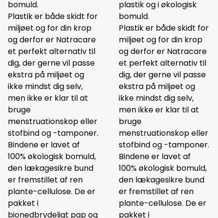
bomuld.
plastik og i økologisk
Plastik er både skidt for
bomuld.
miljøet og for din krop
Plastik er både skidt for
og derfor er Natracare
miljøet og for din krop
et perfekt alternativ til
og derfor er Natracare
dig, der gerne vil passe
et perfekt alternativ til
ekstra på miljøet og
dig, der gerne vil passe
ikke mindst dig selv,
ekstra på miljøet og
men ikke er klar til at
ikke mindst dig selv,
bruge
men ikke er klar til at
menstruationskop eller
bruge
stofbind og -tamponer.
menstruationskop eller
Bindene er lavet af
stofbind og -tamponer.
100% økologisk bomuld,
Bindene er lavet af
den lækagesikre bund
100% økologisk bomuld,
er fremstillet af ren
den lækagesikre bund
plante-cellulose. De er
er fremstillet af ren
pakket i
plante-cellulose. De er
bionedbrydeligt pap og
pakket i