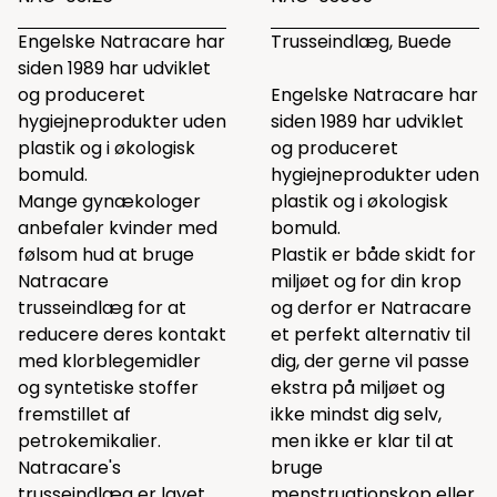
Engelske Natracare har
Trusseindlæg, Buede
siden 1989 har udviklet
og produceret
Engelske Natracare har
hygiejneprodukter uden
siden 1989 har udviklet
plastik og i økologisk
og produceret
bomuld.
hygiejneprodukter uden
Mange gynækologer
plastik og i økologisk
anbefaler kvinder med
bomuld.
følsom hud at bruge
Plastik er både skidt for
Natracare
miljøet og for din krop
trusseindlæg for at
og derfor er Natracare
reducere deres kontakt
et perfekt alternativ til
med klorblegemidler
dig, der gerne vil passe
og syntetiske stoffer
ekstra på miljøet og
fremstillet af
ikke mindst dig selv,
petrokemikalier.
men ikke er klar til at
Natracare's
bruge
trusseindlæg er lavet
menstruationskop eller