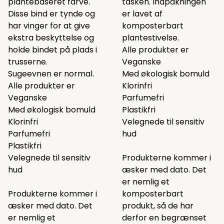
plantebaseret farve.
tasken. Indpakningen
Disse bind er tynde og
er lavet af
har vinger for at give
komposterbart
ekstra beskyttelse og
plantestivelse.
holde bindet på plads i
Alle produkter er
trusserne.
Veganske
Sugeevnen er normal.
Med økologisk bomuld
Alle produkter er
Klorinfri
Veganske
Parfumefri
Med økologisk bomuld
Plastikfri
Klorinfri
Velegnede til sensitiv
Parfumefri
hud
Plastikfri
Velegnede til sensitiv
Produkterne kommer i
hud
æsker med dato. Det
er nemlig et
Produkterne kommer i
komposterbart
æsker med dato. Det
produkt, så de har
er nemlig et
derfor en begrænset