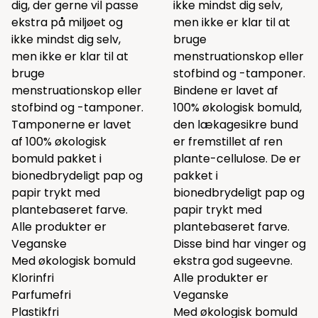
dig, der gerne vil passe
ikke mindst dig selv,
ekstra på miljøet og
men ikke er klar til at
ikke mindst dig selv,
bruge
men ikke er klar til at
menstruationskop eller
bruge
stofbind og -tamponer.
menstruationskop eller
Bindene er lavet af
stofbind og -tamponer.
100% økologisk bomuld,
Tamponerne er lavet
den lækagesikre bund
af 100% økologisk
er fremstillet af ren
bomuld pakket i
plante-cellulose. De er
bionedbrydeligt pap og
pakket i
papir trykt med
bionedbrydeligt pap og
plantebaseret farve.
papir trykt med
Alle produkter er
plantebaseret farve.
Veganske
Disse bind har vinger og
Med økologisk bomuld
ekstra god sugeevne.
Klorinfri
Alle produkter er
Parfumefri
Veganske
Plastikfri
Med økologisk bomuld