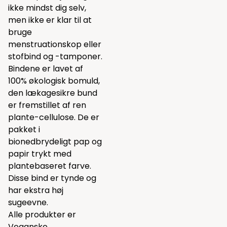
ikke mindst dig selv,
men ikke er klar til at
bruge
menstruationskop eller
stofbind og -tamponer.
Bindene er lavet af
100% økologisk bomuld,
den lækagesikre bund
er fremstillet af ren
plante-cellulose. De er
pakket i
bionedbrydeligt pap og
papir trykt med
plantebaseret farve.
Disse bind er tynde og
har ekstra høj
sugeevne.
Alle produkter er
Veganske