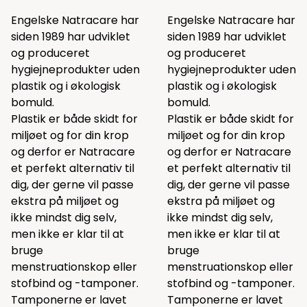
Engelske Natracare har
Engelske Natracare har
siden 1989 har udviklet
siden 1989 har udviklet
og produceret
og produceret
hygiejneprodukter uden
hygiejneprodukter uden
plastik og i økologisk
plastik og i økologisk
bomuld.
bomuld.
Plastik er både skidt for
Plastik er både skidt for
miljøet og for din krop
miljøet og for din krop
og derfor er Natracare
og derfor er Natracare
et perfekt alternativ til
et perfekt alternativ til
dig, der gerne vil passe
dig, der gerne vil passe
ekstra på miljøet og
ekstra på miljøet og
ikke mindst dig selv,
ikke mindst dig selv,
men ikke er klar til at
men ikke er klar til at
bruge
bruge
menstruationskop eller
menstruationskop eller
stofbind og -tamponer.
stofbind og -tamponer.
Tamponerne er lavet
Tamponerne er lavet