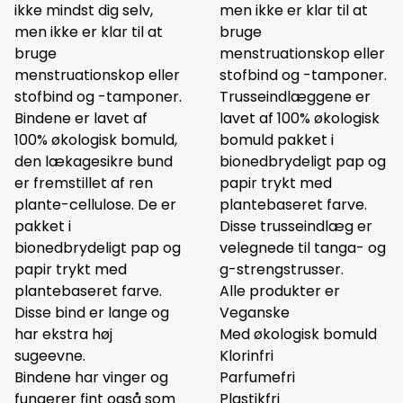
ikke mindst dig selv,
men ikke er klar til at
men ikke er klar til at
bruge
bruge
menstruationskop eller
menstruationskop eller
stofbind og -tamponer.
stofbind og -tamponer.
Trusseindlæggene er
Bindene er lavet af
lavet af 100% økologisk
100% økologisk bomuld,
bomuld pakket i
den lækagesikre bund
bionedbrydeligt pap og
er fremstillet af ren
papir trykt med
plante-cellulose. De er
plantebaseret farve.
pakket i
Disse trusseindlæg er
bionedbrydeligt pap og
velegnede til tanga- og
papir trykt med
g-strengstrusser.
plantebaseret farve.
Alle produkter er
Disse bind er lange og
Veganske
har ekstra høj
Med økologisk bomuld
sugeevne.
Klorinfri
Bindene har vinger og
Parfumefri
fungerer fint også som
Plastikfri