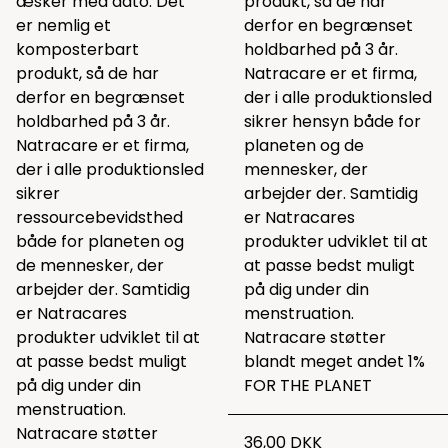
æsker med dato. Det
produkt, så de har
er nemlig et
derfor en begrænset
komposterbart
holdbarhed på 3 år.
produkt, så de har
Natracare er et firma,
derfor en begrænset
der i alle produktionsled
holdbarhed på 3 år.
sikrer hensyn både for
Natracare er et firma,
planeten og de
der i alle produktionsled
mennesker, der
sikrer
arbejder der. Samtidig
ressourcebevidsthed
er Natracares
både for planeten og
produkter udviklet til at
de mennesker, der
at passe bedst muligt
arbejder der. Samtidig
på dig under din
er Natracares
menstruation.
produkter udviklet til at
Natracare støtter
at passe bedst muligt
blandt meget andet 1%
på dig under din
FOR THE PLANET
menstruation.
Natracare støtter
36,00 DKK