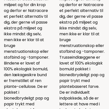
miljøet og for din krop
og derfor er Natracare
og derfor er Natracare
et perfekt alternativ til
et perfekt alternativ til
dig, der gerne vil passe
dig, der gerne vil passe
ekstra på miljøet og
ekstra på miljøet og
ikke mindst dig selv,
ikke mindst dig selv,
men ikke er klar til at
men ikke er klar til at
bruge
bruge
menstruationskop eller
menstruationskop eller
stofbind og -tamponer.
stofbind og -tamponer.
Trusseindlæggene er
Bindene er lavet af
lavet af 100% økologisk
100% økologisk bomuld,
bomuld pakket i
den lækagesikre bund
bionedbrydeligt pap og
er fremstillet af ren
papir trykt med
plante-cellulose. De er
plantebaseret farve.
pakket i
De er individuelt
bionedbrydeligt pap og
indpakkede, så de er
papir trykt med
lettere at have med i