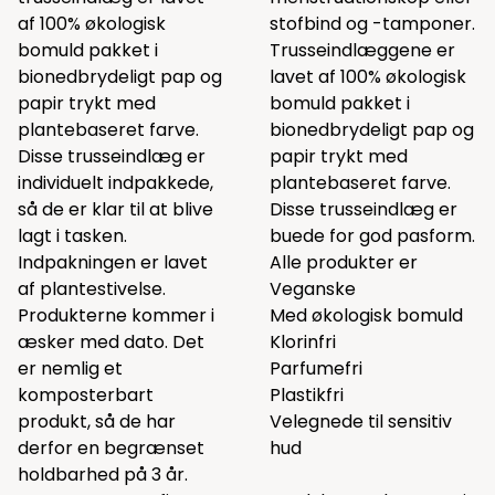
af 100% økologisk
stofbind og -tamponer.
bomuld pakket i
Trusseindlæggene er
bionedbrydeligt pap og
lavet af 100% økologisk
papir trykt med
bomuld pakket i
plantebaseret farve.
bionedbrydeligt pap og
Disse trusseindlæg er
papir trykt med
individuelt indpakkede,
plantebaseret farve.
så de er klar til at blive
Disse trusseindlæg er
lagt i tasken.
buede for god pasform.
Indpakningen er lavet
Alle produkter er
af plantestivelse.
Veganske
Produkterne kommer i
Med økologisk bomuld
æsker med dato. Det
Klorinfri
er nemlig et
Parfumefri
komposterbart
Plastikfri
produkt, så de har
Velegnede til sensitiv
derfor en begrænset
hud
holdbarhed på 3 år.