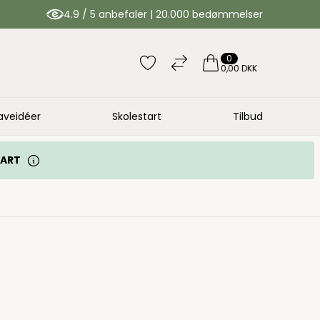
4.9 / 5 anbefaler | 20.000 bedømmelser
0
0,00 DKK
aveidéer
Skolestart
Tilbud
TART