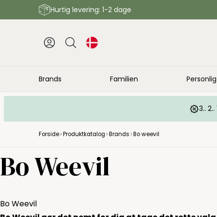
Hurtig levering: 1-2 dage
Brands
Familien
Personlig
3.. 2
Forside
Produktkatalog
Brands
Bo weevil
Bo Weevil
Bo Weevil