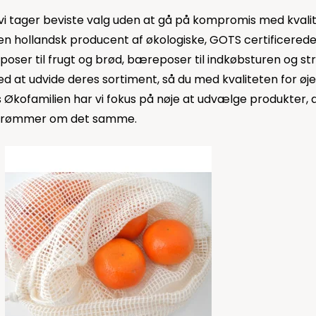
n vi tager beviste valg uden at gå på kompromis med kvali
 en hollandsk producent af økologiske, GOTS certificerede
poser til
frugt
og
brød
,
bæreposer
til indkøbsturen og
st
ed at udvide deres sortiment, så du med kvaliteten for ø
Hos Økofamilien har vi fokus på nøje at udvælge produkte
er drømmer om det samme.