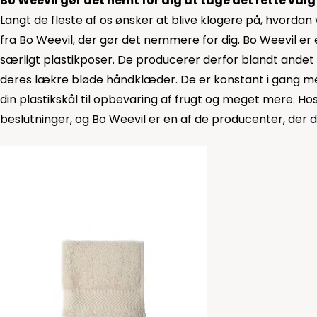
Bo Weevil gør det nemt for dig at tage det rette valg
Langt de fleste af os ønsker at blive klogere på, hvorda
fra Bo Weevil, der gør det nemmere for dig. Bo Weevil er
særligt plastikposer. De producerer derfor blandt andet 
deres lækre bløde
håndklæder
. De er konstant i gang m
din plastikskål til opbevaring af frugt og meget mere. 
beslutninger, og Bo Weevil er en af de producenter, d