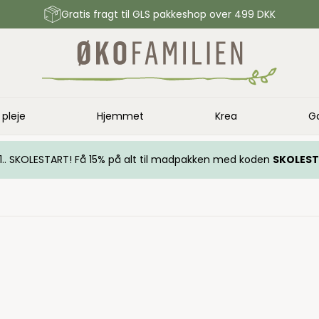
Gratis fragt til GLS pakkeshop over 499 DKK
 pleje
Hjemmet
Krea
G
.. 1.. SKOLESTART! Få 15% på alt til madpakken med koden
SKOLES