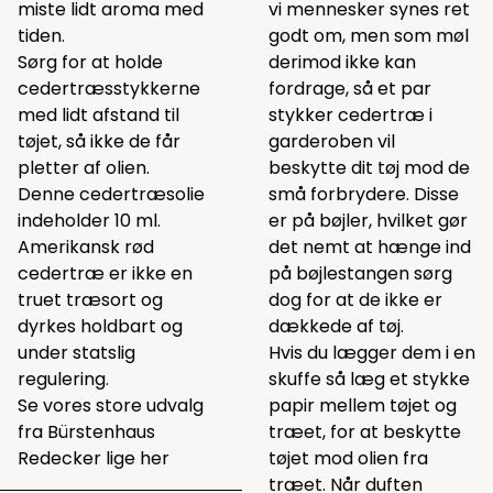
miste lidt aroma med
vi mennesker synes ret
tiden.
godt om, men som møl
Sørg for at holde
derimod ikke kan
cedertræsstykkerne
fordrage, så et par
med lidt afstand til
stykker cedertræ i
tøjet, så ikke de får
garderoben vil
pletter af olien.
beskytte dit tøj mod de
Denne cedertræsolie
små forbrydere. Disse
indeholder 10 ml.
er på bøjler, hvilket gør
Amerikansk rød
det nemt at hænge ind
cedertræ er ikke en
på bøjlestangen sørg
truet træsort og
dog for at de ikke er
dyrkes holdbart og
dækkede af tøj.
under statslig
Hvis du lægger dem i en
regulering.
skuffe så læg et stykke
Se vores store udvalg
papir mellem tøjet og
fra Bürstenhaus
træet, for at beskytte
Redecker lige
her
tøjet mod olien fra
træet. Når duften