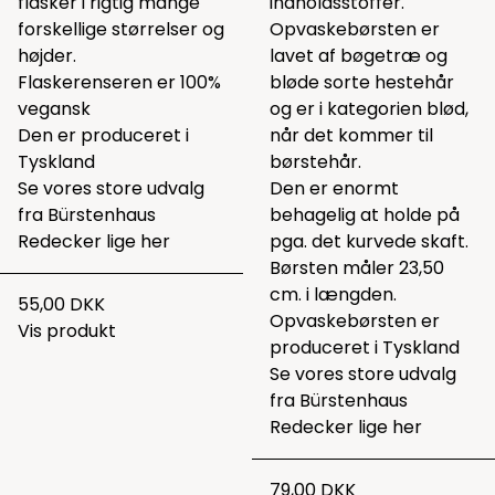
flasker i rigtig mange
indholdsstoffer.
forskellige størrelser og
Opvaskebørsten er
højder.
lavet af bøgetræ og
Flaskerenseren er 100%
bløde sorte hestehår
vegansk
og er i kategorien blød,
Den er produceret i
når det kommer til
Tyskland
børstehår.
Se vores store udvalg
Den er enormt
fra Bürstenhaus
behagelig at holde på
Redecker lige
her
pga. det kurvede skaft.
Børsten måler 23,50
cm. i længden.
55,00 DKK
Opvaskebørsten er
Vis produkt
produceret i Tyskland
Se vores store udvalg
fra Bürstenhaus
Redecker lige
her
79,00 DKK