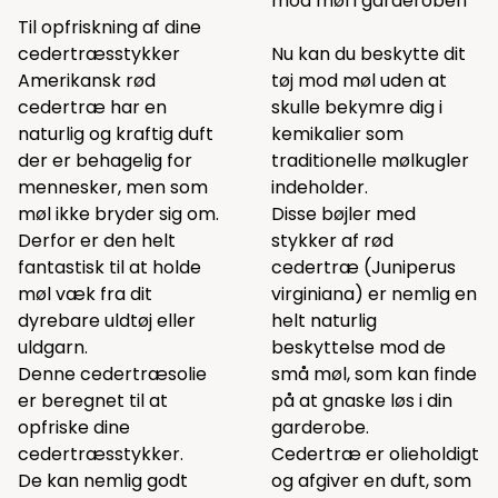
mod møl i garderoben
Til opfriskning af dine
cedertræsstykker
Nu kan du beskytte dit
Amerikansk rød
tøj mod møl uden at
cedertræ har en
skulle bekymre dig i
naturlig og kraftig duft
kemikalier som
der er behagelig for
traditionelle mølkugler
mennesker, men som
indeholder.
møl ikke bryder sig om.
Disse bøjler med
Derfor er den helt
stykker af rød
fantastisk til at holde
cedertræ (Juniperus
møl væk fra dit
virginiana) er nemlig en
dyrebare uldtøj eller
helt naturlig
uldgarn.
beskyttelse mod de
Denne cedertræsolie
små møl, som kan finde
er beregnet til at
på at gnaske løs i din
opfriske dine
garderobe.
cedertræsstykker.
Cedertræ er olieholdigt
De kan nemlig godt
og afgiver en duft, som