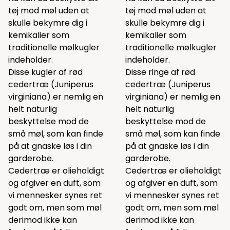
tøj mod møl uden at
tøj mod møl uden at
skulle bekymre dig i
skulle bekymre dig i
kemikalier som
kemikalier som
traditionelle mølkugler
traditionelle mølkugler
indeholder.
indeholder.
Disse kugler af rød
Disse ringe af rød
cedertræ (Juniperus
cedertræ (Juniperus
virginiana) er nemlig en
virginiana) er nemlig en
helt naturlig
helt naturlig
beskyttelse mod de
beskyttelse mod de
små møl, som kan finde
små møl, som kan finde
på at gnaske løs i din
på at gnaske løs i din
garderobe.
garderobe.
Cedertræ er olieholdigt
Cedertræ er olieholdigt
og afgiver en duft, som
og afgiver en duft, som
vi mennesker synes ret
vi mennesker synes ret
godt om, men som møl
godt om, men som møl
derimod ikke kan
derimod ikke kan