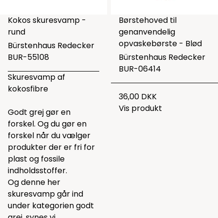
Kokos skuresvamp -
Børstehoved til
rund
genanvendelig
opvaskebørste - Blød
Bürstenhaus Redecker
BUR-55108
Bürstenhaus Redecker
BUR-06414
Skuresvamp af
kokosfibre
36,00 DKK
Vis produkt
Godt grej gør en
forskel. Og du gør en
forskel når du vælger
produkter der er fri for
plast og fossile
indholdsstoffer.
Og denne her
skuresvamp går ind
under kategorien godt
grej, synes vi.