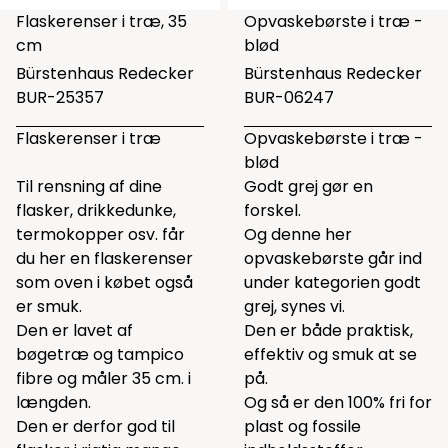
Flaskerenser i træ, 35
Opvaskebørste i træ -
cm
blød
Bürstenhaus Redecker
Bürstenhaus Redecker
BUR-25357
BUR-06247
Flaskerenser i træ
Opvaskebørste i træ -
blød
Til rensning af dine
Godt grej gør en
flasker, drikkedunke,
forskel.
termokopper osv. får
Og denne her
du her en flaskerenser
opvaskebørste går ind
som oven i købet også
under kategorien godt
er smuk.
grej, synes vi.
Den er lavet af
Den er både praktisk,
bøgetræ og tampico
effektiv og smuk at se
fibre og måler 35 cm. i
på.
længden.
Og så er den 100% fri for
Den er derfor god til
plast og fossile