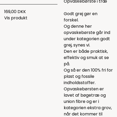
Opvaskebørste i træ
169,00 DKK
Godt grej gør en
Vis produkt
forskel.
Og denne her
opvaskebørste går ind
under kategorien godt
grej, synes vi.
Den er både praktisk,
effektiv og smuk at se
på.
Og så er den 100% fri for
plast og fossile
indholdsstoffer.
Opvaskebørsten er
lavet af bøgetræ og
union fibre og er i
kategorien ekstra grov,
når det kommer til