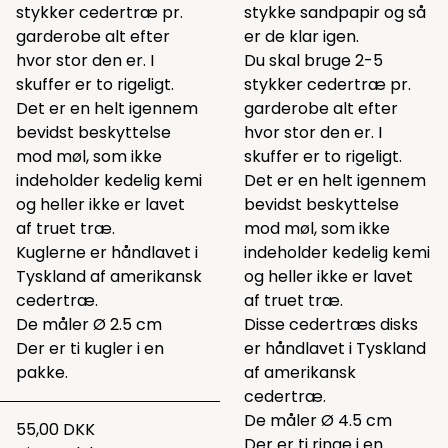
stykker cedertræ pr.
stykke sandpapir og så
garderobe alt efter
er de klar igen.
hvor stor den er. I
Du skal bruge 2-5
skuffer er to rigeligt.
stykker cedertræ pr.
Det er en helt igennem
garderobe alt efter
bevidst beskyttelse
hvor stor den er. I
mod møl, som ikke
skuffer er to rigeligt.
indeholder kedelig kemi
Det er en helt igennem
og heller ikke er lavet
bevidst beskyttelse
af truet træ.
mod møl, som ikke
Kuglerne er håndlavet i
indeholder kedelig kemi
Tyskland af amerikansk
og heller ikke er lavet
cedertræ.
af truet træ.
De måler Ø 2.5 cm
Disse cedertræs disks
Der er ti kugler i en
er håndlavet i Tyskland
pakke.
af amerikansk
cedertræ.
De måler Ø 4.5 cm
55,00 DKK
Der er ti ringe i en