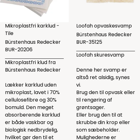
Mikroplastfri karklud -
Loofah opvaskesvamp
Tile
Bürstenhaus Redecker
Bürstenhaus Redecker
BUR-35125
BUR-20206
Loofah skuresvamp
Mikroplastfri klud fra
Bürstenhaus Redecker
Denne her svamp er
altså ret alsidig, synes
Lækker karklud uden
vi.
mikroplast, lavet i 70%
Brug den til opvask eller
cellulosefibre og 30%
til rengøring af
bomuld. Den meget
grøntsager.
absorberende karklud
Eller brug den til at
er både vaskbar og
skrubbe din krop eller
biologisk nedbrydelig,
som sæbeholder.
hvilket gør den til et
Mulighederne er