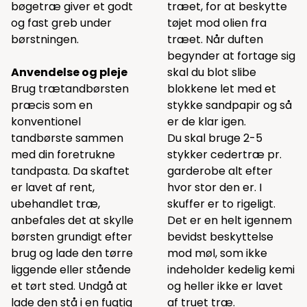
bøgetræ giver et godt
træet, for at beskytte
og fast greb under
tøjet mod olien fra
børstningen.
træet. Når duften
begynder at fortage sig
Anvendelse og pleje
skal du blot slibe
Brug trætandbørsten
blokkene let med et
præcis som en
stykke sandpapir og så
konventionel
er de klar igen.
tandbørste sammen
Du skal bruge 2-5
med din foretrukne
stykker cedertræ pr.
tandpasta. Da skaftet
garderobe alt efter
er lavet af rent,
hvor stor den er. I
ubehandlet træ,
skuffer er to rigeligt.
anbefales det at skylle
Det er en helt igennem
børsten grundigt efter
bevidst beskyttelse
brug og lade den tørre
mod møl, som ikke
liggende eller stående
indeholder kedelig kemi
et tørt sted. Undgå at
og heller ikke er lavet
lade den stå i en fugtig
af truet træ.