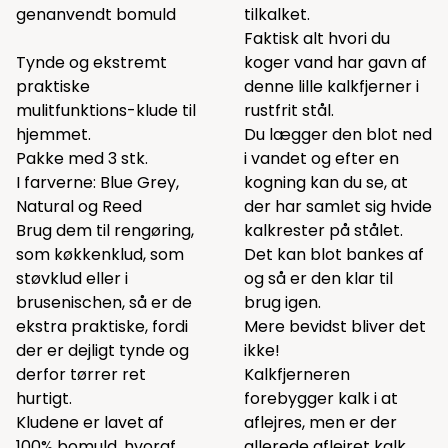
genanvendt bomuld
tilkalket.
Faktisk alt hvori du
Tynde og ekstremt
koger vand har gavn af
praktiske
denne lille kalkfjerner i
mulitfunktions-klude til
rustfrit stål.
hjemmet.
Du lægger den blot ned
Pakke med 3 stk.
i vandet og efter en
I farverne: Blue Grey,
kogning kan du se, at
Natural og Reed
der har samlet sig hvide
Brug dem til rengøring,
kalkrester på stålet.
som køkkenklud, som
Det kan blot bankes af
støvklud eller i
og så er den klar til
brusenischen, så er de
brug igen.
ekstra praktiske, fordi
Mere bevidst bliver det
der er dejligt tynde og
ikke!
derfor tørrer ret
Kalkfjerneren
hurtigt.
forebygger kalk i at
Kludene er lavet af
aflejres, men er der
100% bomuld, hvoraf
allerede aflejret kalk,