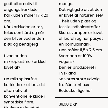
godt alternativ til
mange.
engangs karklude.
Det vigtigste er, at den
Karkluden måler 17 x 20
er lavet af naturen selv
cm.
- helt uden plast og
Når karkluden er tør,
fossile indholdsstoffer.
føles den hård og når
Skuresvampen er lavet
den bliver våd er den
af loofah og har påsyet
blød og behagelig.
en bomuldshank.
Den måler 11,5 x 7,5 cm.
Hvad er den
Svampen er 100%
mikroplastfrie karklud
vegansk
lavet af?
Den er produceret i
Tyskland
De mikroplastfrie
Se vores store udvalg
karklude er et bevidst
fra Bürstenhaus
alternativ til
Redecker lige
her
konventionelle klude i
syntetiske fibre.
39,00 DKK
Kludene er lavet af