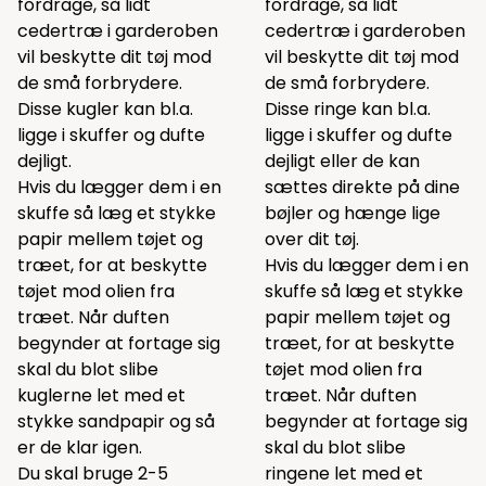
fordrage, så lidt
fordrage, så lidt
cedertræ i garderoben
cedertræ i garderoben
vil beskytte dit tøj mod
vil beskytte dit tøj mod
de små forbrydere.
de små forbrydere.
Disse kugler kan bl.a.
Disse ringe kan bl.a.
ligge i skuffer og dufte
ligge i skuffer og dufte
dejligt.
dejligt eller de kan
Hvis du lægger dem i en
sættes direkte på dine
skuffe så læg et stykke
bøjler og hænge lige
papir mellem tøjet og
over dit tøj.
træet, for at beskytte
Hvis du lægger dem i en
tøjet mod olien fra
skuffe så læg et stykke
træet. Når duften
papir mellem tøjet og
begynder at fortage sig
træet, for at beskytte
skal du blot slibe
tøjet mod olien fra
kuglerne let med et
træet. Når duften
stykke sandpapir og så
begynder at fortage sig
er de klar igen.
skal du blot slibe
Du skal bruge 2-5
ringene let med et