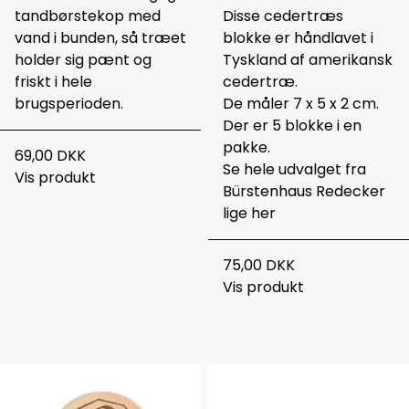
tandbørstekop med
Disse cedertræs
vand i bunden, så træet
blokke er håndlavet i
holder sig pænt og
Tyskland af amerikansk
friskt i hele
cedertræ.
brugsperioden.
De måler 7 x 5 x 2 cm.
Der er 5 blokke i en
pakke.
69,00 DKK
Se hele udvalget fra
Vis produkt
Bürstenhaus Redecker
lige
her
75,00 DKK
Vis produkt