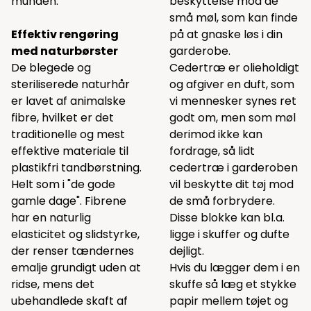
munden.
beskyttelse mod de
små møl, som kan finde
Effektiv rengøring
på at gnaske løs i din
med naturbørster
garderobe.
De blegede og
Cedertræ er olieholdigt
steriliserede naturhår
og afgiver en duft, som
er lavet af animalske
vi mennesker synes ret
fibre, hvilket er det
godt om, men som møl
traditionelle og mest
derimod ikke kan
effektive materiale til
fordrage, så lidt
plastikfri tandbørstning.
cedertræ i garderoben
Helt som i "de gode
vil beskytte dit tøj mod
gamle dage". Fibrene
de små forbrydere.
har en naturlig
Disse blokke kan bl.a.
elasticitet og slidstyrke,
ligge i skuffer og dufte
der renser tændernes
dejligt.
emalje grundigt uden at
Hvis du lægger dem i en
ridse, mens det
skuffe så læg et stykke
ubehandlede skaft af
papir mellem tøjet og