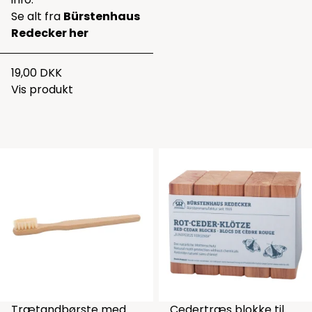
Se alt fra
Bürstenhaus
Redecker her
19,00 DKK
Vis produkt
Trætandbørste med
Cedertræs blokke til