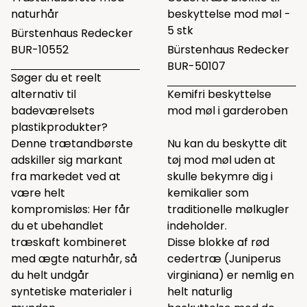
naturhår
beskyttelse mod møl -
5 stk
Bürstenhaus Redecker
BUR-10552
Bürstenhaus Redecker
BUR-50107
Søger du et reelt
alternativ til
Kemifri beskyttelse
badeværelsets
mod møl i garderoben
plastikprodukter?
Denne trætandbørste
Nu kan du beskytte dit
adskiller sig markant
tøj mod møl uden at
fra markedet ved at
skulle bekymre dig i
være helt
kemikalier som
kompromisløs: Her får
traditionelle mølkugler
du et ubehandlet
indeholder.
træskaft kombineret
Disse blokke af rød
med ægte naturhår, så
cedertræ (Juniperus
du helt undgår
virginiana) er nemlig en
syntetiske materialer i
helt naturlig