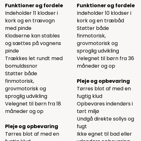
Funktioner og fordele
Funktioner og fordele
Indeholder 11 klodser i
Indeholder 10 klodser i
kork og en trævogn
kork og en træbåd
med pinde
Støtter både
Klodserne kan stables
finmotorisk,
og sættes på vognens
grovmotorisk og
pinde
sproglig udvikling
Trækkes let rundt med
Velegnet til børn fra 36
bomuldssnor
måneder og op
Støtter både
finmotorisk,
Pleje og opbevaring
grovmotorisk og
Tørres blot af med en
sproglig udvikling
fugtig klud
Velegnet til børn fra 18
Opbevares indendørs i
måneder og op
tørt miljø
Undgå direkte sollys og
Pleje og opbevaring
fugt
Tørres blot af med en
Ikke egnet til bad eller