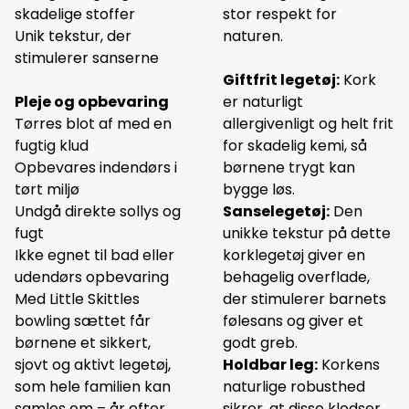
skadelige stoffer
stor respekt for
Unik tekstur, der
naturen.
stimulerer sanserne
Giftfrit legetøj:
Kork
Pleje og opbevaring
er naturligt
Tørres blot af med en
allergivenligt og helt frit
fugtig klud
for skadelig kemi, så
Opbevares indendørs i
børnene trygt kan
tørt miljø
bygge løs.
Undgå direkte sollys og
Sanselegetøj:
Den
fugt
unikke tekstur på dette
Ikke egnet til bad eller
korklegetøj giver en
udendørs opbevaring
behagelig overflade,
Med Little Skittles
der stimulerer barnets
bowling sættet får
følesans og giver et
børnene et sikkert,
godt greb.
sjovt og aktivt legetøj,
Holdbar leg:
Korkens
som hele familien kan
naturlige robusthed
samles om – år efter
sikrer, at disse klodser