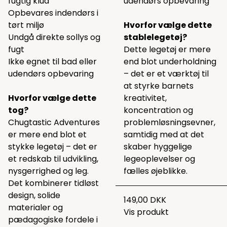
fugtig klud
udendørs opbevaring
Opbevares indendørs i
tørt miljø
Hvorfor vælge dette
Undgå direkte sollys og
stablelegetøj?
fugt
Dette legetøj er mere
Ikke egnet til bad eller
end blot underholdning
udendørs opbevaring
– det er et værktøj til
at styrke barnets
Hvorfor vælge dette
kreativitet,
tog?
koncentration og
Chugtastic Adventures
problemløsningsevner,
er mere end blot et
samtidig med at det
stykke legetøj – det er
skaber hyggelige
et redskab til udvikling,
legeoplevelser og
nysgerrighed og leg.
fælles øjeblikke.
Det kombinerer tidløst
design, solide
149,00 DKK
materialer og
Vis produkt
pædagogiske fordele i