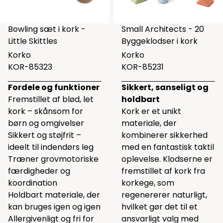
Bowling sæt i kork -
Small Architects - 20
Little Skittles
Byggeklodser i kork
Korko
Korko
KOR-85323
KOR-85231
Fordele og funktioner
Sikkert, sanseligt og
Fremstillet af blød, let
holdbart
kork – skånsom for
Kork er et unikt
børn og omgivelser
materiale, der
Sikkert og støjfrit –
kombinerer sikkerhed
ideelt til indendørs leg
med en fantastisk taktil
Træner grovmotoriske
oplevelse. Klodserne er
færdigheder og
fremstillet af kork fra
koordination
korkege, som
Holdbart materiale, der
regenererer naturligt,
kan bruges igen og igen
hvilket gør det til et
Allergivenligt og fri for
ansvarligt valg med