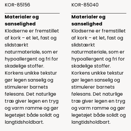
KOR-85156
KOR-85040
Materialer og
Materialer og
sanselighed
sanselighed
Klodserne er fremstillet
Klodserne er fremstillet
af kork – et let, fast og
af kork – et let, fast og
slidstærkt
slidstærkt
naturmateriale, som er
naturmateriale, som er
hypoallergent og fri for
hypoallergent og fri for
skadelige stoffer.
skadelige stoffer.
Korkens unikke tekstur
Korkens unikke tekstur
gør legen sanselig og
gør legen sanselig og
stimulerer barnets
stimulerer barnets
følesans. Det naturlige
følesans. Det naturlige
træ giver legen en tryg
træ giver legen en tryg
og varm ramme og gør
og varm ramme og gør
legetøjet både solidt og
legetøjet både solidt og
langtidsholdbart.
langtidsholdbart.