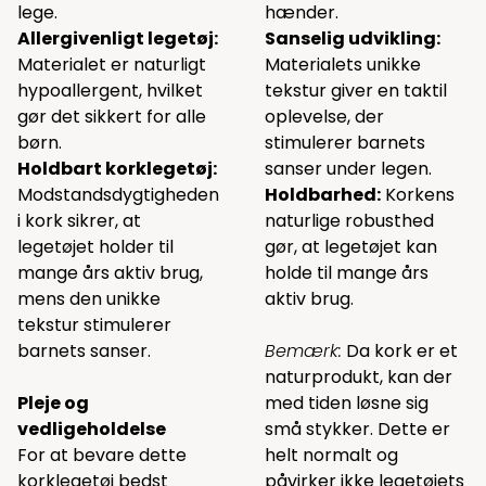
lege.
hænder.
Allergivenligt legetøj:
Sanselig udvikling:
Materialet er naturligt
Materialets unikke
hypoallergent, hvilket
tekstur giver en taktil
gør det sikkert for alle
oplevelse, der
børn.
stimulerer barnets
Holdbart korklegetøj:
sanser under legen.
Modstandsdygtigheden
Holdbarhed:
Korkens
i kork sikrer, at
naturlige robusthed
legetøjet holder til
gør, at legetøjet kan
mange års aktiv brug,
holde til mange års
mens den unikke
aktiv brug.
tekstur stimulerer
barnets sanser.
Bemærk:
Da kork er et
naturprodukt, kan der
Pleje og
med tiden løsne sig
vedligeholdelse
små stykker. Dette er
For at bevare dette
helt normalt og
korklegetøj bedst
påvirker ikke legetøjets