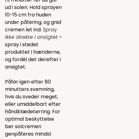
ud i solen. Hold sprayen
10-15 cm fra huden
under påføring, og gnid
cremen let ind.
Spray
ikke direkte i ansigtet
–
spray i stedet
produktet i hænderne,
og fordél det derefter i
ansigtet.
Påfør igen efter 80
minutters svømning,
hvis du sveder meget,
eller umiddelbart efter
håndklædetørring. For
optimal beskyttelse
bør solcremen
genpåføres mindst