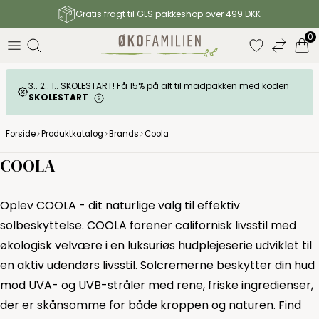
Gratis fragt til GLS pakkeshop over 499 DKK
0
3.. 2.. 1.. SKOLESTART! Få 15% på alt til madpakken med koden
SKOLESTART
Forside
Produktkatalog
Brands
Coola
COOLA
Oplev COOLA - dit naturlige valg til effektiv
solbeskyttelse. COOLA forener californisk livsstil med
økologisk velvære i en luksuriøs hudplejeserie udviklet til
en aktiv udendørs livsstil. Solcremerne beskytter din hud
mod UVA- og UVB-stråler med rene, friske ingredienser,
der er skånsomme for både kroppen og naturen. Find