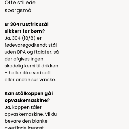
Ofte stillede
spørgsmål
Er 304 rustfrit stål
sikkert for børn?
Ja. 304 (18/8) er
fødevaregodkendt stål
uden BPA og ftalater, så
der afgives ingen
skadelig kemi til drikken
– heller ikke ved saft
eller anden sur væske.
Kan stålkoppen gå i
opvaskemaskine?
Ja, koppen tåler
opvaskemaskine. Vil du
bevare den blanke
overflade længst