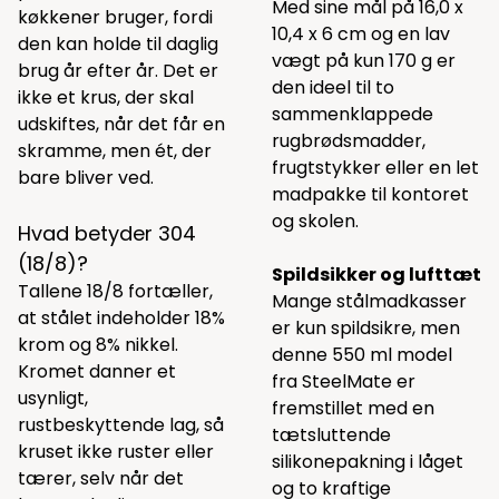
Med sine mål på 16,0 x
køkkener bruger, fordi
10,4 x 6 cm og en lav
den kan holde til daglig
vægt på kun 170 g er
brug år efter år. Det er
den ideel til to
ikke et krus, der skal
sammenklappede
udskiftes, når det får en
rugbrødsmadder,
skramme, men ét, der
frugtstykker eller en let
bare bliver ved.
madpakke til kontoret
og skolen.
Hvad betyder 304
(18/8)?
Spildsikker og lufttæt
Tallene 18/8 fortæller,
Mange stålmadkasser
at stålet indeholder 18%
er kun spildsikre, men
krom og 8% nikkel.
denne 550 ml model
Kromet danner et
fra SteelMate er
usynligt,
fremstillet med en
rustbeskyttende lag, så
tætsluttende
kruset ikke ruster eller
silikonepakning i låget
tærer, selv når det
og to kraftige