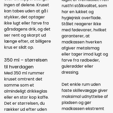
ingen af delene. Kruset
rustfri stålkvalitet, som
kan tabes uden at gå i
har en lukket og
stykker, det optager
hygiejnisk overflade.
ikke lugt eller farve fra
Stålet reagerer ikke
gårsdagens drik, og det
med fødevarer, hvilket
ser rent og skarpt ud
garanterer, at
længe efter, at billigere
madkassen hverken
krus er slidt op.
afgiver metalsmag
eller tager imod lugt og
350 ml – størrelsen
farve fra rødbeder,
gulerødder eller
til hverdagen
dressing.
Med 350 ml rummer
kruset omtrent det
Det enkle rum uden
samme som et
faste skillevægge giver
almindeligt drikkeglas
maksimal udnyttelse af
eller en stor kop kaffe.
pladsen og gør
Det er størrelsen, du
madkassen ekstremt
rækker ud efter uden