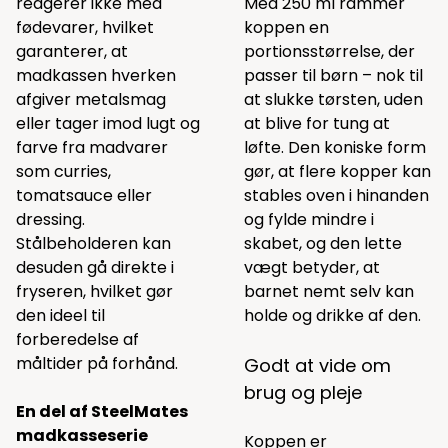
reagerer ikke med
Med 250 ml rammer
fødevarer, hvilket
koppen en
garanterer, at
portionsstørrelse, der
madkassen hverken
passer til børn – nok til
afgiver metalsmag
at slukke tørsten, uden
eller tager imod lugt og
at blive for tung at
farve fra madvarer
løfte. Den koniske form
som curries,
gør, at flere kopper kan
tomatsauce eller
stables oven i hinanden
dressing.
og fylde mindre i
Stålbeholderen kan
skabet, og den lette
desuden gå direkte i
vægt betyder, at
fryseren, hvilket gør
barnet nemt selv kan
den ideel til
holde og drikke af den.
forberedelse af
måltider på forhånd.
Godt at vide om
brug og pleje
En del af SteelMates
madkasseserie
Koppen er