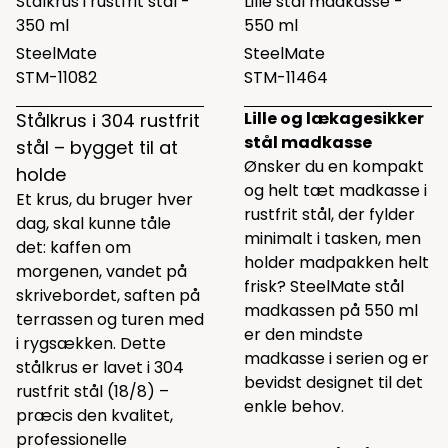
Stålkrus i rustfrit stål -
Lille stål madkasse -
350 ml
550 ml
SteelMate
SteelMate
STM-11082
STM-11464
Lille og lækagesikker
Stålkrus i 304 rustfrit
stål madkasse
stål – bygget til at
Ønsker du en kompakt
holde
og helt tæt madkasse i
Et krus, du bruger hver
rustfrit stål, der fylder
dag, skal kunne tåle
minimalt i tasken, men
det: kaffen om
holder madpakken helt
morgenen, vandet på
frisk? SteelMate stål
skrivebordet, saften på
madkassen på 550 ml
terrassen og turen med
er den mindste
i rygsækken. Dette
madkasse i serien og er
stålkrus er lavet i 304
bevidst designet til det
rustfrit stål (18/8) –
enkle behov.
præcis den kvalitet,
professionelle