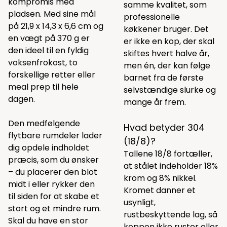
kompromis med
samme kvalitet, som
pladsen. Med sine mål
professionelle
på 21,9 x 14,3 x 6,6 cm og
køkkener bruger. Det
en vægt på 370 g er
er ikke en kop, der skal
den ideel til en fyldig
skiftes hvert halve år,
voksenfrokost, to
men én, der kan følge
forskellige retter eller
barnet fra de første
meal prep til hele
selvstændige slurke og
dagen.
mange år frem.
Den medfølgende
Hvad betyder 304
flytbare rumdeler lader
(18/8)?
dig opdele indholdet
Tallene 18/8 fortæller,
præcis, som du ønsker
at stålet indeholder 18%
– du placerer den blot
krom og 8% nikkel.
midt i eller rykker den
Kromet danner et
til siden for at skabe et
usynligt,
stort og et mindre rum.
rustbeskyttende lag, så
Skal du have en stor
koppen ikke ruster eller