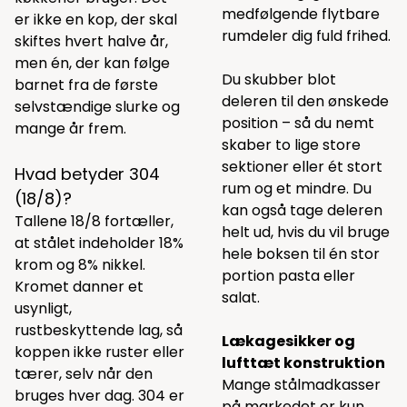
medfølgende flytbare
er ikke en kop, der skal
rumdeler dig fuld frihed.
skiftes hvert halve år,
men én, der kan følge
Du skubber blot
barnet fra de første
deleren til den ønskede
selvstændige slurke og
position – så du nemt
mange år frem.
skaber to lige store
sektioner eller ét stort
Hvad betyder 304
rum og et mindre. Du
(18/8)?
kan også tage deleren
Tallene 18/8 fortæller,
helt ud, hvis du vil bruge
at stålet indeholder 18%
hele boksen til én stor
krom og 8% nikkel.
portion pasta eller
Kromet danner et
salat.
usynligt,
rustbeskyttende lag, så
Lækagesikker og
koppen ikke ruster eller
lufttæt konstruktion
tærer, selv når den
Mange stålmadkasser
bruges hver dag. 304 er
på markedet er kun