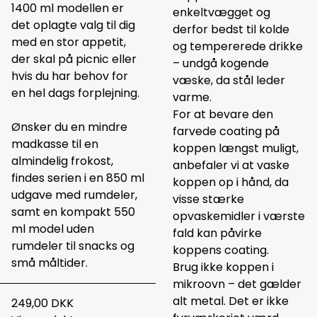
1400 ml modellen er
enkeltvægget og
det oplagte valg til dig
derfor bedst til kolde
med en stor appetit,
og tempererede drikke
der skal på picnic eller
– undgå kogende
hvis du har behov for
væske, da stål leder
en hel dags forplejning.
varme.
For at bevare den
Ønsker du en mindre
farvede coating på
madkasse til en
koppen længst muligt,
almindelig frokost,
anbefaler vi at vaske
findes serien i en 850 ml
koppen op i hånd, da
udgave med rumdeler,
visse stærke
samt en kompakt 550
opvaskemidler i værste
ml model uden
fald kan påvirke
rumdeler til snacks og
koppens coating.
små måltider.
Brug ikke koppen i
mikroovn – det gælder
alt metal. Det er ikke
249,00 DKK