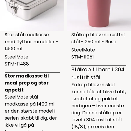
Stor stål madkasse
Stålkop til børn i rustfrit
med flytbar rumdeler -
stål - 250 ml - Rose
1400 ml
SteelMate
SteelMate
STM-11051
STM-11488
Stålkop til børn i 304
Stor madkasse til
rustfrit stål
meal prep og stor
En kop til børn skal
appetit
kunne tåle at blive tabt,
SteelMate stål
tørstet af og pakket
madkasse på 1400 ml
ned igen – hver eneste
er den største model i
dag. Denne stålkop er
serien, skabt til dig, der
lavet i 304 rustfrit stål
ikke vil gå på
(18/8), præcis den