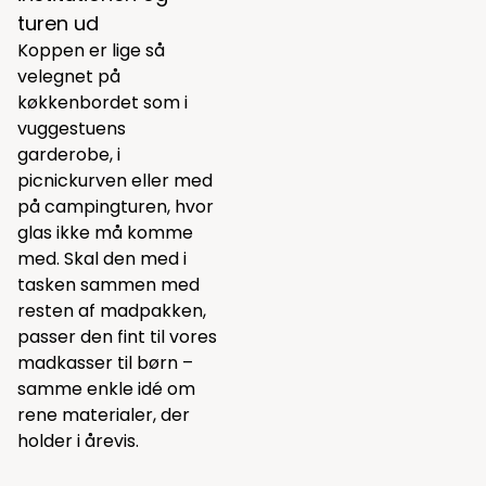
turen ud
Koppen er lige så
velegnet på
køkkenbordet som i
vuggestuens
garderobe, i
picnickurven eller med
på campingturen, hvor
glas ikke må komme
med. Skal den med i
tasken sammen med
resten af madpakken,
passer den fint til vores
madkasser til børn
–
samme enkle idé om
rene materialer, der
holder i årevis.