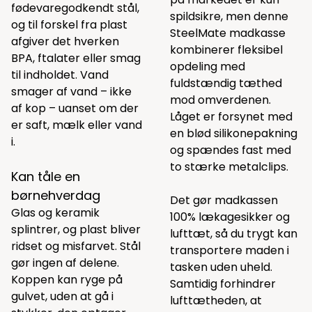
fødevaregodkendt stål,
spildsikre, men denne
og til forskel fra plast
SteelMate madkasse
afgiver det hverken
kombinerer fleksibel
BPA, ftalater eller smag
opdeling med
til indholdet. Vand
fuldstændig tæthed
smager af vand – ikke
mod omverdenen.
af kop – uanset om der
Låget er forsynet med
er saft, mælk eller vand
en blød silikonepakning
i.
og spændes fast med
to stærke metalclips.
Kan tåle en
børnehverdag
Det gør madkassen
Glas og keramik
100% lækagesikker og
splintrer, og plast bliver
lufttæt, så du trygt kan
ridset og misfarvet. Stål
transportere maden i
gør ingen af delene.
tasken uden uheld.
Koppen kan ryge på
Samtidig forhindrer
gulvet, uden at gå i
lufttætheden, at