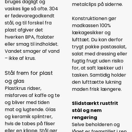
bruges dagligt og
metalclips på siderne.
vaskes lige så ofte. 304
er fødevaregodkendt
Konstruktionen gør
stål, og til forskel fra
madkassen 100%
plast afgiver det
lækagesikker og
hverken BPA, ftalater
lufttæt. Du kan derfor
eller smag til indholdet.
trygt pakke pastasalat,
Vandet smager af vand
salat med dressing eller
– ikke af krus.
fugtig frugt uden risiko
for, at saft lækker ud i
Stål frem for plast
tasken. Samtidig holder
og glas
den lufttætte lukning
Plastkrus ridser,
maden frisk længere.
misfarves af kaffe og te
og bliver med tiden
Slidstærkt rustfrit
mat og lugtende. Glas
stål og nem
og keramik splintrer,
rengøring
hvis de tabes på fliser
Selve beholderen og
eller en klippe. Stål gør
låget er fremstillet i ren