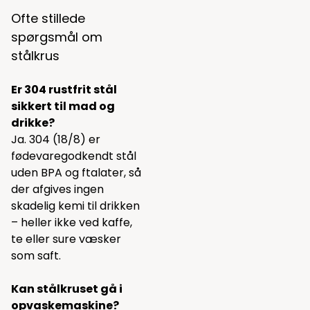
Ofte stillede
spørgsmål om
stålkrus
Er 304 rustfrit stål
sikkert til mad og
drikke?
Ja. 304 (18/8) er
fødevaregodkendt stål
uden BPA og ftalater, så
der afgives ingen
skadelig kemi til drikken
– heller ikke ved kaffe,
te eller sure væsker
som saft.
Kan stålkruset gå i
opvaskemaskine?