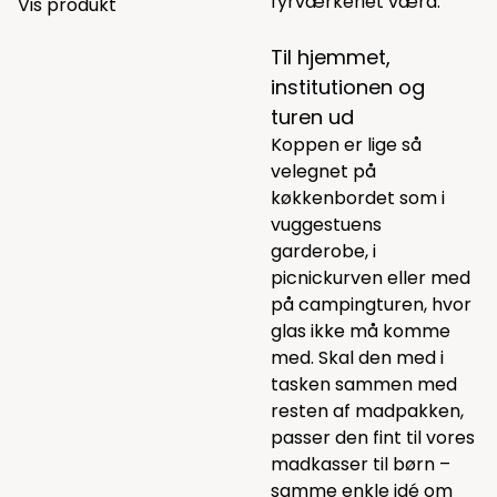
fyrværkeriet værd.
Vis produkt
Til hjemmet,
institutionen og
turen ud
Koppen er lige så
velegnet på
køkkenbordet som i
vuggestuens
garderobe, i
picnickurven eller med
på campingturen, hvor
glas ikke må komme
med. Skal den med i
tasken sammen med
resten af madpakken,
passer den fint til vores
madkasser til børn
–
samme enkle idé om