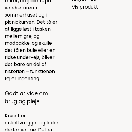
teltet, i kajakken, på
Vis produkt
vandreturen, i
sommerhuset og i
picnickurven. Det tåler
at ligge løst i tasken
mellem grej og
madpakke, og skulle
det få en bule eller en
ridse undervejs, bliver
det bare en del af
historien – funktionen
fejler ingenting.
Godt at vide om
brug og pleje
Kruset er
enkeltvægget og leder
derfor varme. Det er