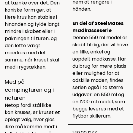
nem at rengøre i
at tænke over det. Den
hånden.
koniske form gør, at
flere krus kan stables i
En del af SteelMates
hinanden og fylde langt
madkasseserie
mindre i skabet eller i
Denne 550 ml model er
pakningen til turen, og
skabt til dig, der vil have
den lette vægt
en lillle, enkel og
mærkes med det
uopdelt madkasse. Har
samme, når kruset skal
du brug for mere plads
med i rygsækken.
eller mulighed for at
adskille maden, findes
Med på
serien også i to større
campingturen og i
udgaver: en 850 ml og
naturen
en 1200 ml model, som
Netop fordi stål ikke
begge leveres med et
kan knuses, er kruset et
flytbar skillerum.
oplagt valg, hvor glas
ikke må komme med: i
149,00 DKK