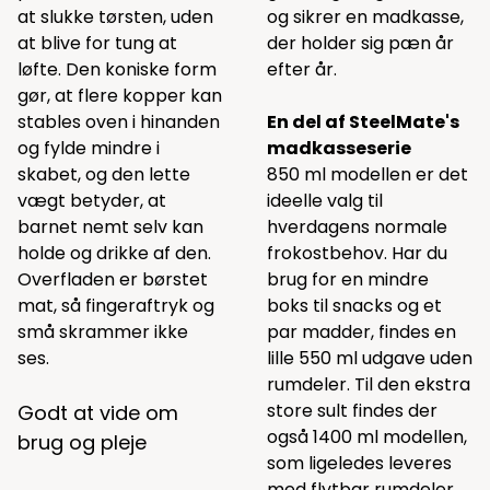
at slukke tørsten, uden
og sikrer en madkasse,
at blive for tung at
der holder sig pæn år
løfte. Den koniske form
efter år.
gør, at flere kopper kan
stables oven i hinanden
En del af SteelMate's
og fylde mindre i
madkasseserie
skabet, og den lette
850 ml modellen er det
vægt betyder, at
ideelle valg til
barnet nemt selv kan
hverdagens normale
holde og drikke af den.
frokostbehov. Har du
Overfladen er børstet
brug for en mindre
mat, så fingeraftryk og
boks til snacks og et
små skrammer ikke
par madder, findes en
ses.
lille 550 ml udgave uden
rumdeler. Til den ekstra
store sult findes der
Godt at vide om
også 1400 ml modellen,
brug og pleje
som ligeledes leveres
med flytbar rumdeler.