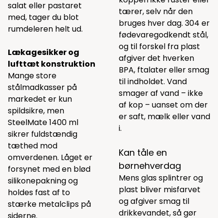
salat eller pastaret
tærer, selv når den
med, tager du blot
bruges hver dag. 304 er
rumdeleren helt ud.
fødevaregodkendt stål,
og til forskel fra plast
L
ækagesikker og
afgiver det hverken
lufttæt konstruktion
BPA, ftalater eller smag
Mange store
til indholdet. Vand
stålmadkasser på
smager af vand – ikke
markedet er kun
af kop – uanset om der
spildsikre, men
er saft, mælk eller vand
SteelMate 1400 ml
i.
sikrer fuldstændig
tæthed mod
Kan tåle en
omverdenen. Låget er
børnehverdag
forsynet med en blød
Mens glas splintrer og
silikonepakning og
plast bliver misfarvet
holdes fast af to
og afgiver smag til
stærke metalclips på
drikkevandet, så gør
siderne.