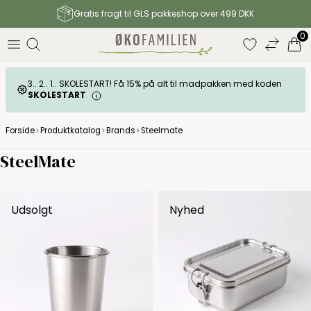
Gratis fragt til GLS pakkeshop over 499 DKK
0
3.. 2.. 1.. SKOLESTART! Få 15% på alt til madpakken med koden
SKOLESTART
Forside
Produktkatalog
Brands
Steelmate
SteelMate
Udsolgt
Nyhed