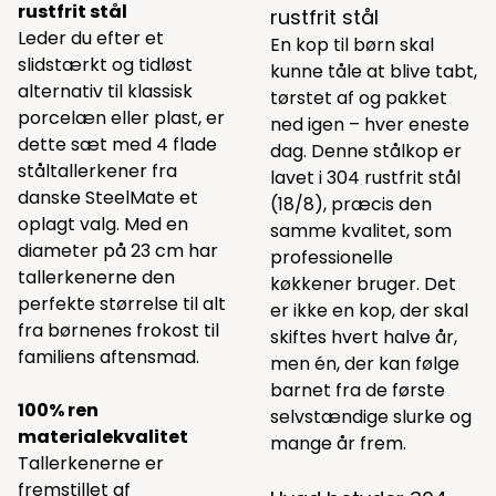
rustfrit stål
rustfrit stål
Leder du efter et
En kop til børn skal
slidstærkt og tidløst
kunne tåle at blive tabt,
alternativ til klassisk
tørstet af og pakket
porcelæn eller plast, er
ned igen – hver eneste
dette sæt med 4 flade
dag. Denne stålkop er
ståltallerkener fra
lavet i 304 rustfrit stål
danske SteelMate et
(18/8), præcis den
oplagt valg. Med en
samme kvalitet, som
diameter på 23 cm har
professionelle
tallerkenerne den
køkkener bruger. Det
perfekte størrelse til alt
er ikke en kop, der skal
fra børnenes frokost til
skiftes hvert halve år,
familiens aftensmad.
men én, der kan følge
barnet fra de første
100% ren
selvstændige slurke og
materialekvalitet
mange år frem.
Tallerkenerne er
fremstillet af