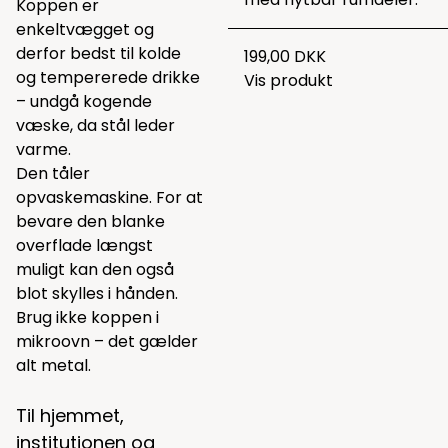
Koppen er
enkeltvægget og
derfor bedst til kolde
199,00 DKK
og tempererede drikke
Vis produkt
– undgå kogende
væske, da stål leder
varme.
Den tåler
opvaskemaskine. For at
bevare den blanke
overflade længst
muligt kan den også
blot skylles i hånden.
Brug ikke koppen i
mikroovn – det gælder
alt metal.
Til hjemmet,
institutionen og