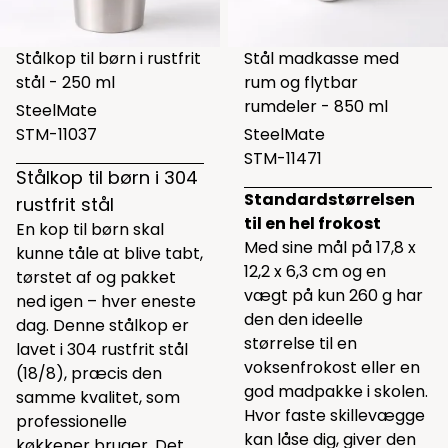
Stålkop til børn i rustfrit
Stål madkasse med
stål - 250 ml
rum og flytbar
rumdeler - 850 ml
SteelMate
STM-11037
SteelMate
STM-11471
Stålkop til børn i 304
Standardstørrelsen
rustfrit stål
til en hel frokost
En kop til børn skal
Med sine mål på 17,8 x
kunne tåle at blive tabt,
12,2 x 6,3 cm og en
tørstet af og pakket
vægt på kun 260 g har
ned igen – hver eneste
den den ideelle
dag. Denne stålkop er
størrelse til en
lavet i 304 rustfrit stål
voksenfrokost eller en
(18/8), præcis den
god madpakke i skolen.
samme kvalitet, som
Hvor faste skillevægge
professionelle
kan låse dig, giver den
køkkener bruger. Det