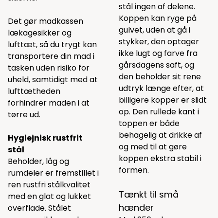
stål ingen af delene.
Koppen kan ryge på
Det gør madkassen
gulvet, uden at gå i
lækagesikker og
stykker, den optager
lufttæt, så du trygt kan
ikke lugt og farve fra
transportere din mad i
gårsdagens saft, og
tasken uden risiko for
den beholder sit rene
uheld, samtidigt med at
udtryk længe efter, at
lufttætheden
billigere kopper er slidt
forhindrer maden i at
op. Den rullede kant i
tørre ud.
toppen er både
behagelig at drikke af
Hygiejnisk rustfrit
og med til at gøre
stål
koppen ekstra stabil i
Beholder, låg og
formen.
rumdeler er fremstillet i
ren rustfri stålkvalitet
Tænkt til små
med en glat og lukket
hænder
overflade. Stålet