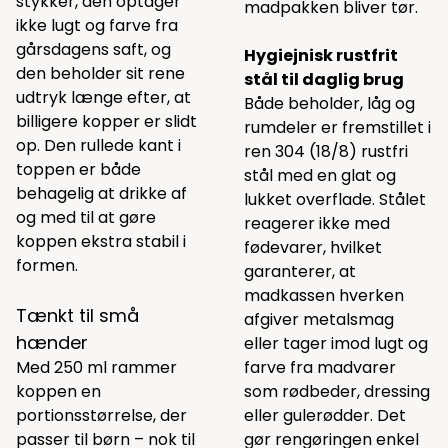
stykker, den optager
madpakken bliver tør.
ikke lugt og farve fra
gårsdagens saft, og
Hygiejnisk rustfrit
den beholder sit rene
stål til daglig brug
udtryk længe efter, at
Både beholder, låg og
billigere kopper er slidt
rumdeler er fremstillet i
op. Den rullede kant i
ren 304 (18/8) rustfri
toppen er både
stål med en glat og
behagelig at drikke af
lukket overflade. Stålet
og med til at gøre
reagerer ikke med
koppen ekstra stabil i
fødevarer, hvilket
formen.
garanterer, at
madkassen hverken
Tænkt til små
afgiver metalsmag
hænder
eller tager imod lugt og
Med 250 ml rammer
farve fra madvarer
koppen en
som rødbeder, dressing
portionsstørrelse, der
eller gulerødder. Det
passer til børn – nok til
gør rengøringen enkel