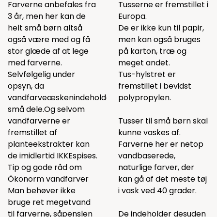
Farverne anbefales fra
Tusserne er fremstillet i
3 år, men her kan de
Europa.
helt små børn altså
De er ikke kun til papir,
også være med og få
men kan også bruges
stor glæde af at lege
på karton, træ og
med farverne.
meget andet.
Selvfølgelig under
Tus-hylstret er
opsyn, da
fremstillet i bevidst
vandfarveæskenindeholder
polypropylen.
små dele.Og selvom
vandfarverne er
Tusser til små børn skal
fremstillet af
kunne vaskes af.
planteekstrakter kan
Farverne her er netop
de imidlertid IKKEspises.
vandbaserede,
Tip og gode råd om
naturlige farver, der
Ökonorm vandfarver
kan gå af det meste tøj
Man behøver ikke
i vask ved 40 grader.
bruge ret megetvand
til farverne, såpenslen
De indeholder desuden