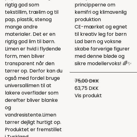
rigtig god som
principperne om
tekstillim, trælim og til
kemifri og klimavenlig
pap, plastik, stenog
produktion
mange andre
CE-mærket og egnet
materialer. Det er en
til kreativ leg for børn
rigtig god lim til børn.
Lad børn og voksne
Limen er hvid i flydende
skabe farverige figurer
form, men bliver
med denne bløde og
transparent når den
sikre modellervoks! 🌈✨
tørrer op. Derfor kan du
også med fordel bruge
75,00 DKK
universallimen til at
63,75 DKK
lakere overflader som
Vis produkt
derefter bliver blanke
og
vandresistente.Limen
tørrer dejligt hurtigt op.
Produktet er fremstillet
i Tyskland.