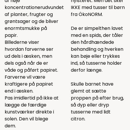
af høje
hylsteret. Men det sker
koncentrationerudvundet
IKKE med tusser til børn
af planter, frugter og
fra ÖkoNORM.
grøntsager og de bliver
enormtsmukke på
De er simpelthen lavet
papir.
med en spids, der tåler
Billederne viser
den hårdhændede
hvordan farverne ser
behandling og hverken
ud dels i æsken, men
kan bøje eller trykkes
dels også når de er
ind, så tusserne holder
våde og påført papiret.
derfor længe.
Farverne vil være
kraftigere på papiret
Skulle barnet have
end i æsken.
glemt at sætte
Pas imidlertid på ikke at
proppen på efter brug,
lægge de færdige
så dyp eller dryp
kunstværker direkte i
tusserne med lidt
solen. Den vil blege
citron.
dem.