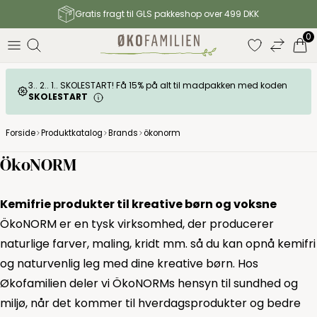
Gratis fragt til GLS pakkeshop over 499 DKK
0
3.. 2.. 1.. SKOLESTART! Få 15% på alt til madpakken med koden
SKOLESTART
Forside
Produktkatalog
Brands
ökonorm
ÖkoNORM
Kemifrie produkter til kreative børn og voksne
ÖkoNORM er en tysk virksomhed, der producerer
naturlige farver, maling, kridt mm. så du kan opnå kemifri
og naturvenlig leg med dine kreative børn. Hos
Økofamilien deler vi ÖkoNORMs hensyn til sundhed og
miljø, når det kommer til hverdagsprodukter og bedre