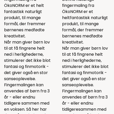
ÖkoNORM er et helt
fingermaling fra
fantastisk naturligt
ÖkoNORM er et
produkt, til mange
heltfantastisk naturligt
formål, der fremmer
produkt, til mange
børnenes medfødte
formål, der fremmer
kreativitet.
børnenes medfødte
Når man giver børn lov
kreativitet.
til at få fingrene helt
Når man giver børn lov
ned i herlighederne,
til at få fingrene helt
stimulerer det ikke blot
ned i herlighederne,
fantasi og finmotorik -
stimulerer det ikke blot
det giver også en stor
fantasi og finmotorik -
sanseoplevelse.
det giver også en stor
Fingermalingen kan
sanseoplevelse.
anvendes af børn fra 3
Fingermalingen kan
år - eller endnu
anvendes af børn fra 3
tidligere sammen med
år - eller endnu
en voksen. Så her har
tidligeresammen med