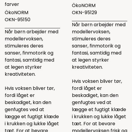
farver
ÖkoNORM
ÖkoNORM
OKN-95129
OKN-95150
Når børn arbejder med
Når børn arbejder med
modellervoksen,
modellervoksen,
stimuleres deres
stimuleres deres
sanser, finmotorik og
sanser, finmotorik og
fantasi, samtidig med
fantasi, samtidig med
at legen styrker
at legen styrker
kreativiteten.
kreativiteten.
Hvis voksen bliver tør,
Hvis voksen bliver tør,
fordi låget er
fordi låget er
beskadiget, kan den
beskadiget, kan den
genfugtes ved at
genfugtes ved at
lægge et fugtigt klæde
lægge et fugtigt klæde
i krukken og lukke låget
i krukken og lukke låget
tæt. For at bevare
tæt. For at bevare
modellervoksen frisk og