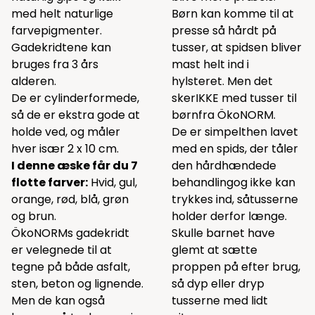
med helt naturlige
Børn kan komme til at
farvepigmenter.
presse så hårdt på
Gadekridtene kan
tusser, at spidsen bliver
bruges fra 3 års
mast helt ind i
alderen.
hylsteret. Men det
De er cylinderformede,
skerIKKE med tusser til
så de er ekstra gode at
børnfra ÖkoNORM.
holde ved, og måler
De er simpelthen lavet
hver især 2 x 10 cm.
med en spids, der tåler
I denne æske får du 7
den hårdhændede
flotte farver:
Hvid, gul,
behandlingog ikke kan
orange, rød, blå, grøn
trykkes ind, såtusserne
og brun.
holder derfor længe.
ÖkoNORMs gadekridt
Skulle barnet have
er velegnede til at
glemt at sætte
tegne på både asfalt,
proppen på efter brug,
sten, beton og lignende.
så dyp eller dryp
Men de kan også
tusserne med lidt