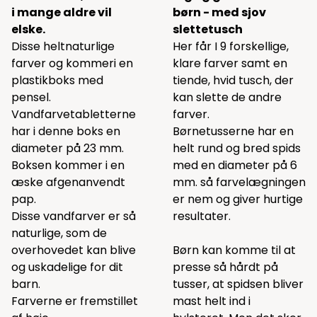
i mange aldre vil
børn - med sjov
elske.
slettetusch
Disse heltnaturlige
Her får I 9 forskellige,
farver og kommeri en
klare farver samt en
plastikboks med
tiende, hvid tusch, der
pensel.
kan slette de andre
Vandfarvetabletterne
farver.
har i denne boks en
Børnetusserne har en
diameter på 23 mm.
helt rund og bred spids
Boksen kommer i en
med en diameter på 6
æske afgenanvendt
mm. så farvelægningen
pap.
er nem og giver hurtige
Disse vandfarver er så
resultater.
naturlige, som de
overhovedet kan blive
Børn kan komme til at
og uskadelige for dit
presse så hårdt på
barn.
tusser, at spidsen bliver
Farverne er fremstillet
mast helt ind i