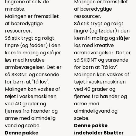
fingrene af selv de
Malingen er fremstillet
mindste.
af bæredygtige
Malingen er fremstillet
ressourcer.
af bæredygtige
Så stik trygt og roligt
ressourcer.
fingre (og fødder) i den
Så stik trygt og roligt
kemifri maling og slå jer
fingre (og fødder) i den
løs med kreative
kemifri maling og slå jer
armbevægelser. Det er
løs med kreative
så SKØNT og sansende
armbevægelser. Det er
for børn at "få lov".
så SKØNT og sansende
Malingen kan vaskes af
for børn at "få lov".
tøjet i vaskemaskinen
Malingen kan vaskes af
ved 40 grader og
tøjet i vaskemaskinen
fjernes fra hænder og
ved 40 grader og
arme med
fjernes fra hænder og
almindeligvand og
arme med almindelig
sæbe.
vand og sæbe.
Denne pakke
Denne pakke
indeholder 6bøtter