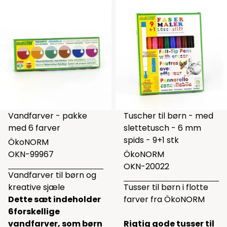
Vandfarver - pakke
Tuscher til børn - med
med 6 farver
slettetusch - 6 mm
spids - 9+1 stk
ÖkoNORM
OKN-99967
ÖkoNORM
OKN-20022
Vandfarver til børn og
kreative sjæle
Tusser til børn i flotte
Dette sæt indeholder
farver fra ÖkoNORM
6forskellige
vandfarver, som børn
Rigtig gode tusser til