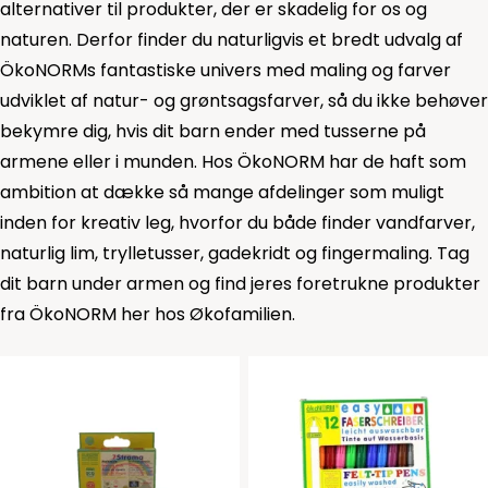
alternativer til produkter, der er skadelig for os og
naturen. Derfor finder du naturligvis et bredt udvalg af
ÖkoNORMs fantastiske univers med maling og farver
udviklet af natur- og grøntsagsfarver, så du ikke behøver
bekymre dig, hvis dit barn ender med tusserne på
armene eller i munden. Hos ÖkoNORM har de haft som
ambition at dække så mange afdelinger som muligt
inden for kreativ leg, hvorfor du både finder
vandfarver
,
naturlig lim
,
trylletusser
,
gadekridt
og
fingermaling
. Tag
dit barn under armen og find jeres foretrukne produkter
fra ÖkoNORM her hos Økofamilien.