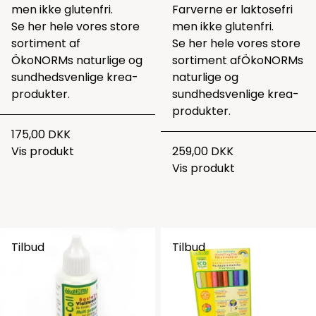
men ikke glutenfri.
Farverne er laktosefri
Se her hele vores store
men ikke glutenfri.
sortiment af
Se her hele vores store
ÖkoNORMs naturlige og
sortiment af
ÖkoNORMs
sundhedsvenlige krea-
naturlige og
produkter
.
sundhedsvenlige krea-
produkter
.
175,00 DKK
Vis produkt
259,00 DKK
Vis produkt
Tilbud
Tilbud