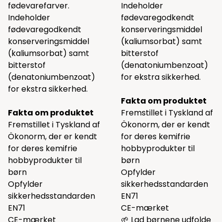
fødevarefarver.
Indeholder
Indeholder
fødevaregodkendt
fødevaregodkendt
konserveringsmiddel
konserveringsmiddel
(kaliumsorbat) samt
(kaliumsorbat) samt
bitterstof
bitterstof
(denatoniumbenzoat)
(denatoniumbenzoat)
for ekstra sikkerhed.
for ekstra sikkerhed.
Fakta om produktet
Fakta om produktet
Fremstillet i Tyskland af
Fremstillet i Tyskland af
Ökonorm, der er kendt
Ökonorm, der er kendt
for deres kemifrie
for deres kemifrie
hobbyprodukter til
hobbyprodukter til
børn
børn
Opfylder
Opfylder
sikkerhedsstandarden
sikkerhedsstandarden
EN71
EN71
CE-mærket
CE-mærket
🌱 Lad børnene udfolde