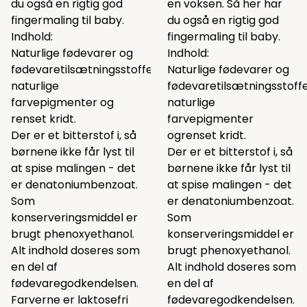
du også en rigtig god
en voksen. Så her har
fingermaling til baby.
du også en rigtig god
Indhold:
fingermaling til baby.
Naturlige fødevarer og
Indhold:
fødevaretilsætningsstoffer,
Naturlige fødevarer og
naturlige
fødevaretilsætningsstoffe
farvepigmenter og
naturlige
renset kridt.
farvepigmenter
Der er et bitterstof i, så
ogrenset kridt.
børnene ikke får lyst til
Der er et bitterstof i, så
at spise malingen - det
børnene ikke får lyst til
er denatoniumbenzoat.
at spise malingen - det
Som
er denatoniumbenzoat.
konserveringsmiddel er
Som
brugt phenoxyethanol.
konserveringsmiddel er
Alt indhold doseres som
brugt phenoxyethanol.
en del af
Alt indhold doseres som
fødevaregodkendelsen.
en del af
Farverne er laktosefri
fødevaregodkendelsen.