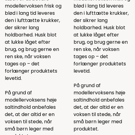
modellervoksen frisk og
blød i lang tid leveres
blød i lang tid leveres
den i lufttætte krukker,
den i lufttætte krukker,
der sikrer lang
der sikrer lang
holdbarhed. Husk blot
holdbarhed. Husk blot
at lukke låget efter
at lukke låget efter
brug, og brug gerne en
brug, og brug gerne en
ren ske, når voksen
ren ske, når voksen
tages op – det
tages op – det
forlænger produktets
forlænger produktets
levetid.
levetid.
På grund af
På grund af
modellervoksens høje
modellervoksens høje
saltindhold anbefales
saltindhold anbefales
det, at der altid er en
det, at der altid er en
voksen til stede, når
voksen til stede, når
små børn leger med
små børn leger med
produktet.