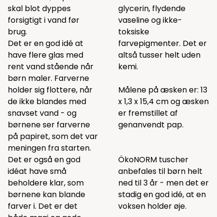
skal blot dyppes
glycerin, flydende
forsigtigt i vand før
vaseline og ikke-
brug.
toksiske
Det er en god idé at
farvepigmenter. Det er
have flere glas med
altså tusser helt uden
rent vand stående når
kemi.
børn maler. Farverne
holder sig flottere, når
Målene på æsken er: 13
de ikke blandes med
x 1,3 x 15,4 cm og æsken
snavset vand - og
er fremstillet af
børnene ser farverne
genanvendt pap.
på papiret, som det var
meningen fra starten.
Det er også en god
ÖkoNORM tuscher
idéat have små
anbefales til børn helt
beholdere klar, som
ned til 3 år - men det er
børnene kan blande
stadig en god idé, at en
farver i. Det er det
voksen holder øje.