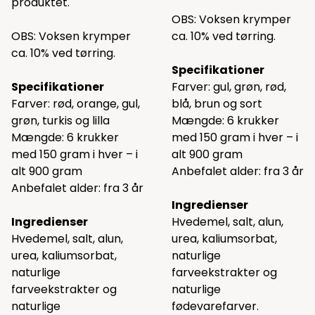
produktet.
OBS: Voksen krymper
OBS: Voksen krymper
ca. 10% ved tørring.
ca. 10% ved tørring.
Specifikationer
Specifikationer
Farver: gul, grøn, rød,
Farver: rød, orange, gul,
blå, brun og sort
grøn, turkis og lilla
Mængde: 6 krukker
Mængde: 6 krukker
med 150 gram i hver – i
med 150 gram i hver – i
alt 900 gram
alt 900 gram
Anbefalet alder: fra 3 år
Anbefalet alder: fra 3 år
Ingredienser
Ingredienser
Hvedemel, salt, alun,
Hvedemel, salt, alun,
urea, kaliumsorbat,
urea, kaliumsorbat,
naturlige
naturlige
farveekstrakter og
farveekstrakter og
naturlige
naturlige
fødevarefarver.