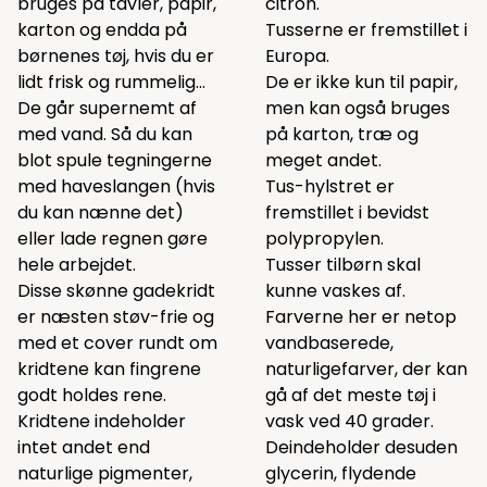
bruges på tavler, papir,
citron.
karton og endda på
Tusserne er fremstillet i
børnenes tøj, hvis du er
Europa.
lidt frisk og rummelig...
De er ikke kun til papir,
De går supernemt af
men kan også bruges
med vand. Så du kan
på karton, træ og
blot spule tegningerne
meget andet.
med haveslangen (hvis
Tus-hylstret er
du kan nænne det)
fremstillet i bevidst
eller lade regnen gøre
polypropylen.
hele arbejdet.
Tusser tilbørn skal
Disse skønne gadekridt
kunne vaskes af.
er næsten støv-frie og
Farverne her er netop
med et cover rundt om
vandbaserede,
kridtene kan fingrene
naturligefarver, der kan
godt holdes rene.
gå af det meste tøj i
Kridtene indeholder
vask ved 40 grader.
intet andet end
Deindeholder desuden
naturlige pigmenter,
glycerin, flydende