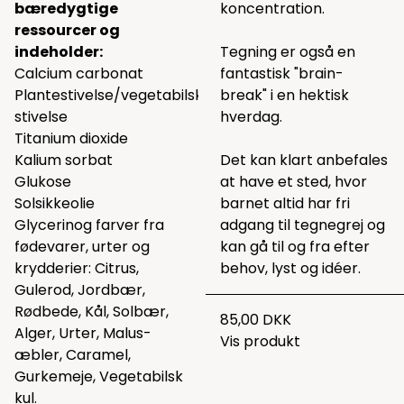
bæredygtige
koncentration.
ressourcer og
indeholder:
Tegning er også en
Calcium carbonat
fantastisk "brain-
Plantestivelse/vegetabilsk
break" i en hektisk
stivelse
hverdag.
Titanium dioxide
Kalium sorbat
Det kan klart anbefales
Glukose
at have et sted, hvor
Solsikkeolie
barnet altid har fri
Glycerinog farver fra
adgang til tegnegrej og
fødevarer, urter og
kan gå til og fra efter
krydderier: Citrus,
behov, lyst og idéer.
Gulerod, Jordbær,
Rødbede, Kål, Solbær,
85,00 DKK
Alger, Urter, Malus-
Vis produkt
æbler, Caramel,
Gurkemeje, Vegetabilsk
kul.