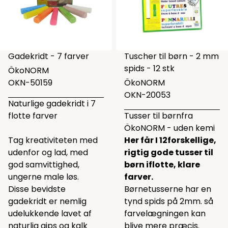
Gadekridt - 7 farver
Tuscher til børn - 2 mm
spids - 12 stk
ÖkoNORM
OKN-50159
ÖkoNORM
OKN-20053
Naturlige gadekridt i 7
flotte farver
Tusser til børnfra
ÖkoNORM - uden kemi
Tag kreativiteten med
Her får I 12forskellige,
udenfor og lad, med
rigtig gode tusser til
god samvittighed,
børn iflotte, klare
ungerne male løs.
farver.
Disse bevidste
Børnetusserne har en
gadekridt er nemlig
tynd spids på 2mm. så
udelukkende lavet af
farvelægningen kan
naturlig gips og kalk
blive mere præcis.