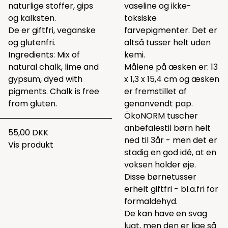
naturlige stoffer, gips
vaseline og ikke-
og kalksten.
toksiske
De er giftfri, veganske
farvepigmenter. Det er
og glutenfri.
altså tusser helt uden
Ingredients: Mix of
kemi.
natural chalk, lime and
Målene på æsken er: 13
gypsum, dyed with
x 1,3 x 15,4 cm og æsken
pigments. Chalk is free
er fremstillet af
from gluten.
genanvendt pap.
ÖkoNORM tuscher
anbefalestil børn helt
55,00 DKK
ned til 3år - men det er
Vis produkt
stadig en god idé, at en
voksen holder øje.
Disse børnetusser
erhelt giftfri - bl.a.fri for
formaldehyd.
De kan have en svag
lugt, men den er lige så