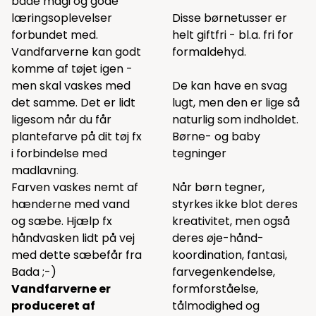
både magi og gode
læringsoplevelser
Disse børnetusser er
forbundet med.
helt giftfri - bl.a. fri for
Vandfarverne kan godt
formaldehyd.
komme af tøjet igen -
men skal vaskes med
De kan have en svag
det samme. Det er lidt
lugt, men den er lige så
ligesom når du får
naturlig som indholdet.
plantefarve på dit tøj fx
Børne- og baby
i forbindelse med
tegninger
madlavning.
Farven vaskes nemt af
Når børn tegner,
hænderne med vand
styrkes ikke blot deres
og sæbe. Hjælp fx
kreativitet, men også
håndvasken lidt på vej
deres øje-hånd-
med dette
sæbefår
fra
koordination, fantasi,
Bada ;-)
farvegenkendelse,
Vandfarverne er
formforståelse,
produceret af
tålmodighed og