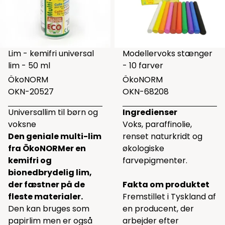
Lim - kemifri universal
Modellervoks stænger
lim - 50 ml
- 10 farver
ÖkoNORM
ÖkoNORM
OKN-20527
OKN-68208
Universallim til børn og
Ingredienser
voksne
Voks, paraffinolie,
Den geniale multi-lim
renset naturkridt og
fra ÖkoNORMer en
økologiske
kemifri og
farvepigmenter.
bionedbrydelig lim,
der fæstner på de
Fakta om produktet
fleste materialer.
Fremstillet i Tyskland af
Den kan bruges som
en producent, der
papirlim men er også
arbejder efter