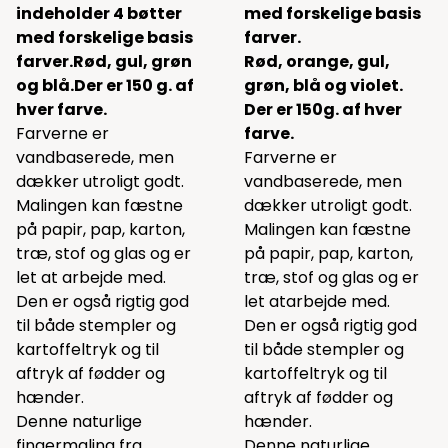
indeholder 4 bøtter
med forskelige basis
med forskelige basis
farver.
farver.
Rød, gul, grøn
Rød, orange, gul,
og blå.
Der er 150 g. af
grøn, blå og violet.
hver farve.
Der er 150g. af hver
Farverne er
farve.
vandbaserede, men
Farverne er
dækker utroligt godt.
vandbaserede, men
Malingen kan fæstne
dækker utroligt godt.
på papir, pap, karton,
Malingen kan fæstne
træ, stof og glas og er
på papir, pap, karton,
let at arbejde med.
træ, stof og glas og er
Den er også rigtig god
let atarbejde med.
til både stempler og
Den er også rigtig god
kartoffeltryk og til
til både stempler og
aftryk af fødder og
kartoffeltryk og til
hænder.
aftryk af fødder og
Denne naturlige
hænder.
fingermaling fra
Denne naturlige