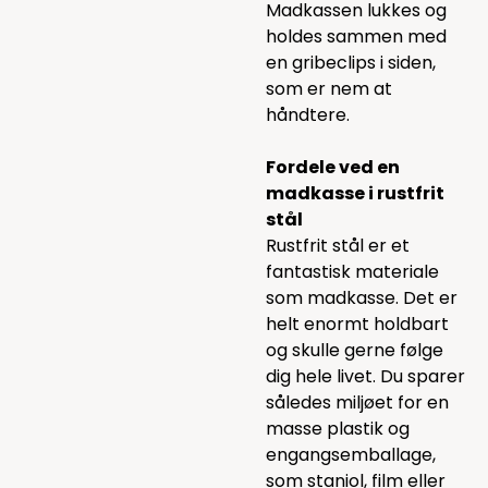
Madkassen lukkes og
holdes sammen med
en gribeclips i siden,
som er nem at
håndtere.
Fordele ved en
madkasse i rustfrit
stål
Rustfrit stål er et
fantastisk materiale
som madkasse. Det er
helt enormt holdbart
og skulle gerne følge
dig hele livet. Du sparer
således miljøet for en
masse plastik og
engangsemballage,
som staniol, film eller