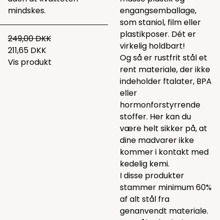
mindskes.
engangsemballage,
som staniol, film eller
plastikposer. Dét er
249,00 DKK
virkelig holdbart!
211,65 DKK
Og så er rustfrit stål et
Vis produkt
rent materiale, der ikke
indeholder ftalater, BPA
eller
hormonforstyrrende
stoffer. Her kan du
være helt sikker på, at
dine madvarer ikke
kommer i kontakt med
kedelig kemi.
I disse produkter
stammer minimum 60%
af alt stål fra
genanvendt materiale.