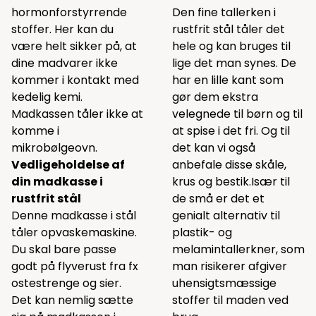
hormonforstyrrende
Den fine tallerken i
stoffer. Her kan du
rustfrit stål tåler det
være helt sikker på, at
hele og kan bruges til
dine madvarer ikke
lige det man synes. De
kommer i kontakt med
har en lille kant som
kedelig kemi.
gør dem ekstra
Madkassen tåler ikke at
velegnede til børn og til
komme i
at spise i det fri. Og til
mikrobølgeovn.
det kan vi også
Vedligeholdelse af
anbefale disse
skåle,
din madkasse i
krus
og
bestik.
Især til
rustfrit stål
de små er det et
Denne madkasse i stål
genialt alternativ til
tåler opvaskemaskine.
plastik- og
Du skal bare passe
melamintallerkner, som
godt på flyverust fra fx
man risikerer afgiver
ostestrenge og sier.
uhensigtsmæssige
Det kan nemlig sætte
stoffer til maden ved