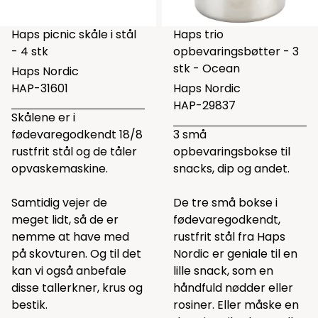
Haps picnic skåle i stål
Haps trio
- 4 stk
opbevaringsbøtter - 3
stk - Ocean
Haps Nordic
HAP-31601
Haps Nordic
HAP-29837
Skålene er i
fødevaregodkendt 18/8
3 små
rustfrit stål og de tåler
opbevaringsbokse til
opvaskemaskine.
snacks, dip og andet.
Samtidig vejer de
De tre små bokse i
meget lidt, så de er
fødevaregodkendt,
nemme at have med
rustfrit stål fra Haps
på skovturen. Og til det
Nordic er geniale til en
kan vi også anbefale
lille snack, som en
disse
tallerkner,
krus
og
håndfuld nødder eller
bestik.
rosiner. Eller måske en