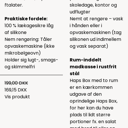
ftalater.
skoledage, kontor og
udflugter
Praktiske fordele:
Nemt at rengøre – vask
100 % lækagesikre låg
i hånden eller i
af silikone
opvaskemaskinen (tag
Nem rengøring: Tåler
silikonen ud indimellem
opvaskemaskine (ikke
og vask separat)
mikrobølgeovn)
Holder sig lugt-, smags-
Rum-inddelt
og skimmelfri
madkasse i rustfrit
stål
Haps Box med to rum
199,00 DKK
er en kærkommen
169,15 DKK
udgave af den
Vis produkt
oprindelige
Haps Box
,
for her kan du have
plads til lidt større
portioner fx. en salat