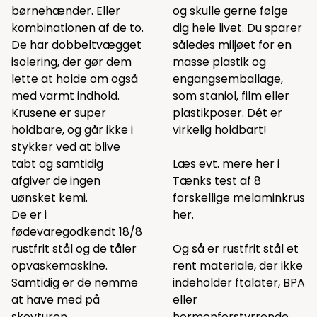
børnehænder. Eller
og skulle gerne følge
kombinationen af de to.
dig hele livet. Du sparer
De har dobbeltvægget
således miljøet for en
isolering, der gør dem
masse plastik og
lette at holde om også
engangsemballage,
med varmt indhold.
som staniol, film eller
Krusene er super
plastikposer. Dét er
holdbare, og går ikke i
virkelig holdbart!
stykker ved at blive
tabt og samtidig
Læs evt. mere her i
afgiver de ingen
Tænks test af 8
uønsket kemi.
forskellige melaminkrus
De er i
her.
fødevaregodkendt 18/8
rustfrit stål og de tåler
Og så er rustfrit stål et
opvaskemaskine.
rent materiale, der ikke
Samtidig er de nemme
indeholder ftalater, BPA
at have med på
eller
skovturen.
hormonforstyrrende