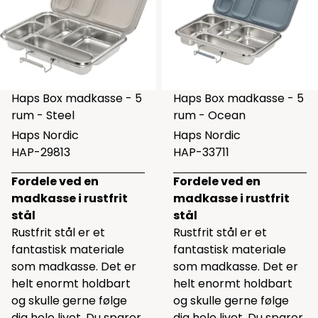
Haps Box madkasse - 5
Haps Box madkasse - 5
rum - Steel
rum - Ocean
Haps Nordic
Haps Nordic
HAP-29813
HAP-33711
Fordele ved en
Fordele ved en
madkasse i rustfrit
madkasse i rustfrit
stål
stål
Rustfrit stål er et
Rustfrit stål er et
fantastisk materiale
fantastisk materiale
som madkasse. Det er
som madkasse. Det er
helt enormt holdbart
helt enormt holdbart
og skulle gerne følge
og skulle gerne følge
dig hele livet. Du sparer
dig hele livet. Du sparer