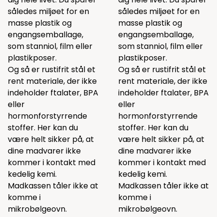
således miljøet for en
således miljøet for en
masse plastik og
masse plastik og
engangsemballage,
engangsemballage,
som stanniol, film eller
som stanniol, film eller
plastikposer.
plastikposer.
Og så er rustifrit stål et
Og så er rustifrit stål et
rent materiale, der ikke
rent materiale, der ikke
indeholder ftalater, BPA
indeholder ftalater, BPA
eller
eller
hormonforstyrrende
hormonforstyrrende
stoffer. Her kan du
stoffer. Her kan du
være helt sikker på, at
være helt sikker på, at
dine madvarer ikke
dine madvarer ikke
kommer i kontakt med
kommer i kontakt med
kedelig kemi.
kedelig kemi.
Madkassen tåler ikke at
Madkassen tåler ikke at
komme i
komme i
mikrobølgeovn.
mikrobølgeovn.