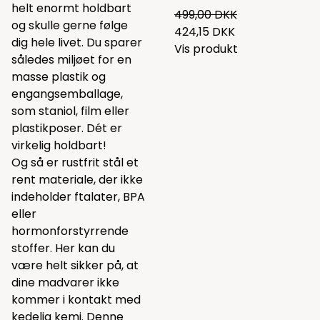
helt enormt holdbart
499,00 DKK
og skulle gerne følge
424,15 DKK
dig hele livet. Du sparer
Vis produkt
således miljøet for en
masse plastik og
engangsemballage,
som staniol, film eller
plastikposer. Dét er
virkelig holdbart!
Og så er rustfrit stål et
rent materiale, der ikke
indeholder ftalater, BPA
eller
hormonforstyrrende
stoffer. Her kan du
være helt sikker på, at
dine madvarer ikke
kommer i kontakt med
kedelig kemi. Denne