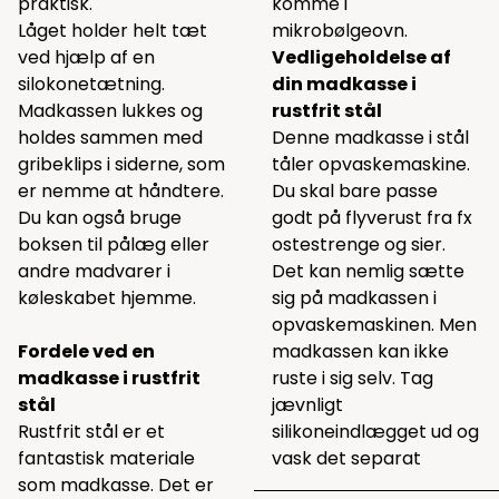
praktisk.
komme i
Låget holder helt tæt
mikrobølgeovn.
ved hjælp af en
Vedligeholdelse af
silokonetætning.
din madkasse i
Madkassen lukkes og
rustfrit stål
holdes sammen med
Denne madkasse i stål
gribeklips i siderne, som
tåler opvaskemaskine.
er nemme at håndtere.
Du skal bare passe
Du kan også bruge
godt på flyverust fra fx
boksen til pålæg eller
ostestrenge og sier.
andre madvarer i
Det kan nemlig sætte
køleskabet hjemme.
sig på madkassen i
opvaskemaskinen. Men
Fordele ved en
madkassen kan ikke
madkasse i rustfrit
ruste i sig selv. Tag
stål
jævnligt
Rustfrit stål er et
silikoneindlægget ud og
fantastisk materiale
vask det separat
som madkasse. Det er