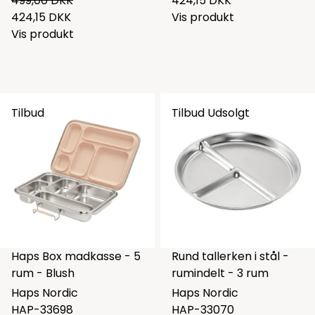
499,00 DKK
424,15 DKK
424,15 DKK
Vis produkt
Vis produkt
Tilbud
Tilbud
Udsolgt
Haps Box madkasse - 5
Rund tallerken i stål -
rum - Blush
rumindelt - 3 rum
Haps Nordic
Haps Nordic
HAP-33698
HAP-33070