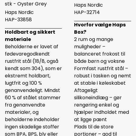
stk - Oyster Grey
Haps Nordic
Haps Nordic
HAP-32714
HAP-33858
Hvorfor vælge Haps
Holdbart og sikkert
Box?
materiale
2 rum og mange
Beholderne er lavet af
muligheder –
fødevaregodkendt
balanceret frokost til
rustfrit stål (18/8, også
både børn og voksne
kendt som 304), som er
Formfast rustfrit stål –
ekstremt holdbart,
robust i tasken og nemt
lugtfrit og 100 %
at stable i køleskabet
genanvendeligt. Mindst
Aftageligt
60 % af stålet stammer
silikoneindlæg – gør
fra genanvendte
rengøring enkel og
materialer, og
hjælper indholdet med
beholderne indeholder
at ligge pænt
ingen skadelige stoffer
Plads til de store
som BPA, BPS, bly eller
portioner – god til