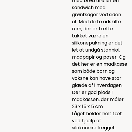
med brød til eller en
sandwich med
grøntsager ved siden
af. Med de to adskilte
rum, der er tætte
takket være en
silikonepakning er det
let at undgå stanniol,
madpapir og poser. Og
det her er en madkasse
som både børn og
voksne kan have stor
glæde af i hverdagen.
Der er god plads i
madkassen, der måler
23 x 15 x 5 cm
Låget holder helt tæt
ved hjælp af
silokoneindlægget.