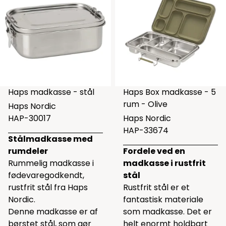
Haps madkasse - stål
Haps Box madkasse - 5
rum - Olive
Haps Nordic
HAP-30017
Haps Nordic
HAP-33674
Stålmadkasse med
rumdeler
Fordele ved en
Rummelig madkasse i
madkasse i rustfrit
fødevaregodkendt,
stål
rustfrit stål fra Haps
Rustfrit stål er et
Nordic.
fantastisk materiale
Denne madkasse er af
som madkasse. Det er
børstet stål, som gør
helt enormt holdbart