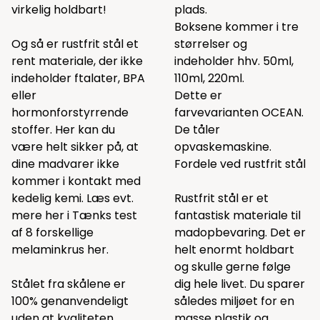
virkelig holdbart!
plads.
Boksene kommer i tre
Og så er rustfrit stål et
størrelser og
rent materiale, der ikke
indeholder hhv. 50ml,
indeholder ftalater, BPA
110ml, 220ml.
eller
Dette er
hormonforstyrrende
farvevarianten OCEAN.
stoffer. Her kan du
De tåler
være helt sikker på, at
opvaskemaskine.
dine madvarer ikke
Fordele ved rustfrit stål
kommer i kontakt med
kedelig kemi. Læs evt.
Rustfrit stål er et
mere her i Tænks test
fantastisk materiale til
af 8 forskellige
madopbevaring. Det er
melaminkrus
her.
helt enormt holdbart
og skulle gerne følge
Stålet fra skålene er
dig hele livet. Du sparer
100% genanvendeligt
således miljøet for en
uden at kvaliteten
masse plastik og