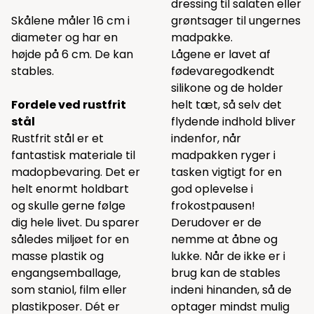
dressing til salaten eller
Skålene måler 16 cm i
grøntsager til ungernes
diameter og har en
madpakke.
højde på 6 cm. De kan
Lågene er lavet af
stables.
fødevaregodkendt
silikone og de holder
Fordele ved rustfrit
helt tæt, så selv det
stål
flydende indhold bliver
Rustfrit stål er et
indenfor, når
fantastisk materiale til
madpakken ryger i
madopbevaring. Det er
tasken vigtigt for en
helt enormt holdbart
god oplevelse i
og skulle gerne følge
frokostpausen!
dig hele livet. Du sparer
Derudover er de
således miljøet for en
nemme at åbne og
masse plastik og
lukke. Når de ikke er i
engangsemballage,
brug kan de stables
som staniol, film eller
indeni hinanden, så de
plastikposer. Dét er
optager mindst mulig