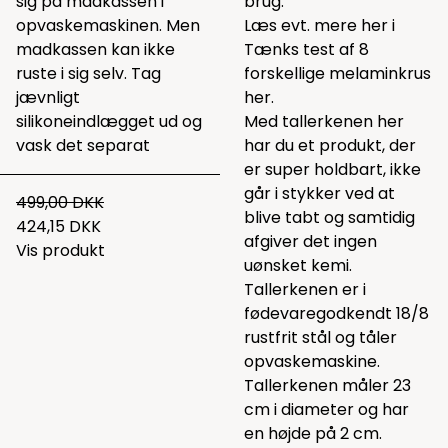
sig på madkassen i
brug.
opvaskemaskinen. Men
Læs evt. mere her i
madkassen kan ikke
Tænks test af 8
ruste i sig selv. Tag
forskellige melaminkrus
jævnligt
her.
silikoneindlægget ud og
Med tallerkenen her
vask det separat
har du et produkt, der
er super holdbart, ikke
går i stykker ved at
499,00 DKK
blive tabt og samtidig
424,15 DKK
afgiver det ingen
Vis produkt
uønsket kemi.
Tallerkenen er i
fødevaregodkendt 18/8
rustfrit stål og tåler
opvaskemaskine.
Tallerkenen måler 23
cm i diameter og har
en højde på 2 cm.