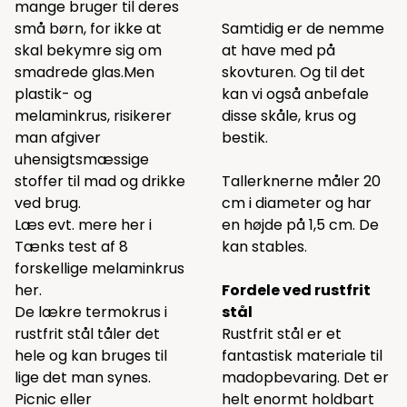
mange bruger til deres
små børn, for ikke at
Samtidig er de nemme
skal bekymre sig om
at have med på
smadrede glas.Men
skovturen. Og til det
plastik- og
kan vi også anbefale
melaminkrus, risikerer
disse
skåle,
krus
og
man afgiver
bestik.
uhensigtsmæssige
stoffer til mad og drikke
Tallerknerne måler 20
ved brug.
cm i diameter og har
Læs evt. mere her i
en højde på 1,5 cm. De
Tænks test af 8
kan stables.
forskellige melaminkrus
her.
Fordele ved rustfrit
De lækre termokrus i
stål
rustfrit stål tåler det
Rustfrit stål er et
hele og kan bruges til
fantastisk materiale til
lige det man synes.
madopbevaring. Det er
Picnic eller
helt enormt holdbart