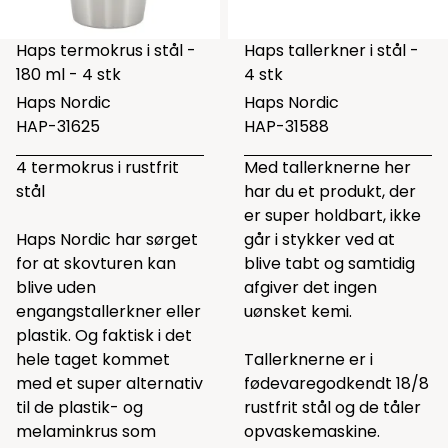
Haps termokrus i stål -
Haps tallerkner i stål -
180 ml - 4 stk
4 stk
Haps Nordic
Haps Nordic
HAP-31625
HAP-31588
4 termokrus i rustfrit
Med tallerknerne her
stål
har du et produkt, der
er super holdbart, ikke
Haps Nordic har sørget
går i stykker ved at
for at skovturen kan
blive tabt og samtidig
blive uden
afgiver det ingen
engangstallerkner eller
uønsket kemi.
plastik. Og faktisk i det
hele taget kommet
Tallerknerne er i
med et super alternativ
fødevaregodkendt 18/8
til de plastik- og
rustfrit stål og de tåler
melaminkrus som
opvaskemaskine.