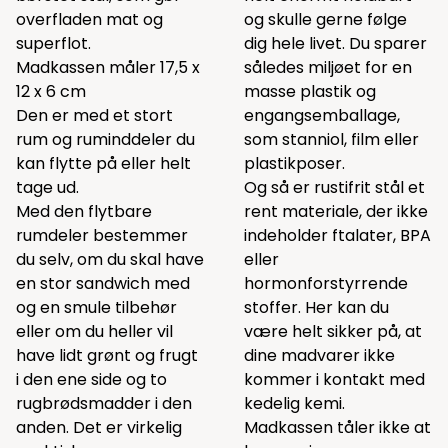
overfladen mat og
og skulle gerne følge
superflot.
dig hele livet. Du sparer
Madkassen måler 17,5 x
således miljøet for en
12 x 6 cm
masse plastik og
Den er med et stort
engangsemballage,
rum og ruminddeler du
som stanniol, film eller
kan flytte på eller helt
plastikposer.
tage ud.
Og så er rustifrit stål et
Med den flytbare
rent materiale, der ikke
rumdeler bestemmer
indeholder ftalater, BPA
du selv, om du skal have
eller
en stor sandwich med
hormonforstyrrende
og en smule tilbehør
stoffer. Her kan du
eller om du heller vil
være helt sikker på, at
have lidt grønt og frugt
dine madvarer ikke
i den ene side og to
kommer i kontakt med
rugbrødsmadder i den
kedelig kemi.
anden. Det er virkelig
Madkassen tåler ikke at