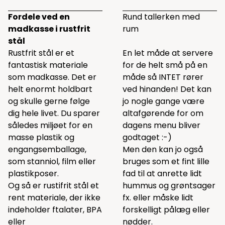
Fordele ved en
Rund tallerken med
madkasse i rustfrit
rum
stål
Rustfrit stål er et
En let måde at servere
fantastisk materiale
for de helt små på en
som madkasse. Det er
måde så INTET rører
helt enormt holdbart
ved hinanden! Det kan
og skulle gerne følge
jo nogle gange være
dig hele livet. Du sparer
altafgørende for om
således miljøet for en
dagens menu bliver
masse plastik og
godtaget :-)
engangsemballage,
Men den kan jo også
som stanniol, film eller
bruges som et fint lille
plastikposer.
fad til at anrette lidt
Og så er rustifrit stål et
hummus og grøntsager
rent materiale, der ikke
fx. eller måske lidt
indeholder ftalater, BPA
forskelligt pålæg eller
eller
nødder.