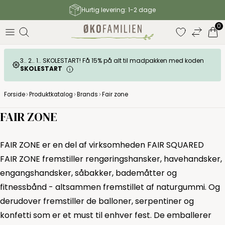
Gratis fragt til GLS pakkeshop over 499 DKK
0
3.. 2.. 1.. SKOLESTART! Få 15% på alt til madpakken med koden
SKOLESTART
Forside
Produktkatalog
Brands
Fair zone
FAIR ZONE
FAIR ZONE er en del af virksomheden FAIR SQUARED
FAIR ZONE fremstiller rengøringshansker, havehandsker,
engangshandsker, såbakker, bademåtter og
fitnessbånd - altsammen fremstillet af naturgummi. Og
derudover fremstiller de balloner, serpentiner og
konfetti som er et must til enhver fest. De emballerer