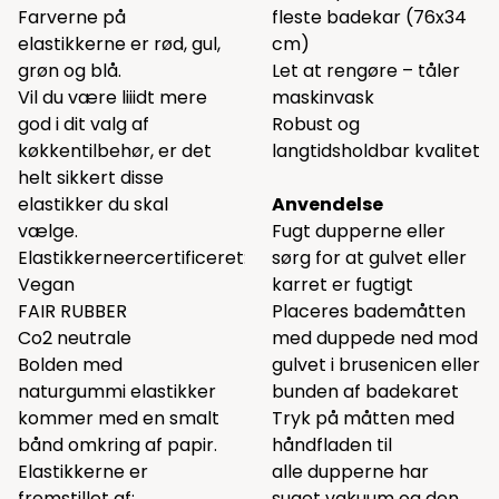
Farverne på
fleste badekar (76x34
elastikkerne er rød, gul,
cm)
grøn og blå.
Let at rengøre – tåler
Vil du være liiidt mere
maskinvask
god i dit valg af
Robust og
køkkentilbehør, er det
langtidsholdbar kvalitet
helt sikkert disse
elastikker du skal
Anvendelse
vælge.
Fugt dupperne eller
Elastikkerneercertificeret:
sørg for at gulvet eller
Vegan
karret er fugtigt
FAIR RUBBER
Placeres bademåtten
Co2 neutrale
med duppede ned mod
Bolden med
gulvet i brusenicen eller
naturgummi elastikker
bunden af badekaret
kommer med en smalt
Tryk på måtten med
bånd omkring af papir.
håndfladen til
Elastikkerne er
alle dupperne har
fremstillet af:
suget vakuum og den