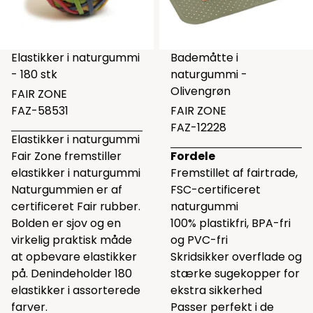
Elastikker i naturgummi
Bademåtte i
- 180 stk
naturgummi -
Olivengrøn
FAIR ZONE
FAZ-58531
FAIR ZONE
FAZ-12228
Elastikker i naturgummi
Fair Zone fremstiller
Fordele
elastikker i naturgummi
Fremstillet af fairtrade,
Naturgummien er af
FSC-certificeret
certificeret Fair rubber.
naturgummi
Bolden er sjov og en
100% plastikfri, BPA-fri
virkelig praktisk måde
og PVC-fri
at opbevare elastikker
Skridsikker overflade og
på. Denindeholder 180
stærke sugekopper for
elastikker i assorterede
ekstra sikkerhed
farver.
Passer perfekt i de