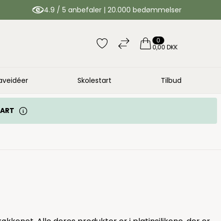
4.9 / 5 anbefaler | 20.000 bedømmelser
0
0,00 DKK
aveidéer
Skolestart
Tilbud
TART