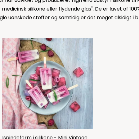
 har udviklet og produceret high end udstyr i silikone til k
medicinsk silikone eller flydende glas". De er lavet af 100%
nogle uønskede stoffer og samtidig er det meget alsidigt 
Ispindeform i silikone - Mini Vintage