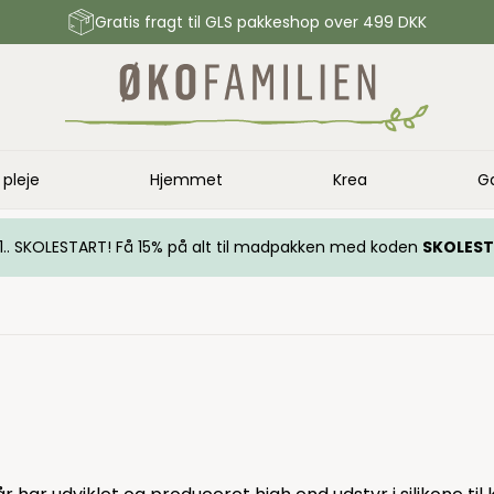
Gratis fragt til GLS pakkeshop over 499 DKK
 pleje
Hjemmet
Krea
G
.. 1.. SKOLESTART! Få 15% på alt til madpakken med koden
SKOLES