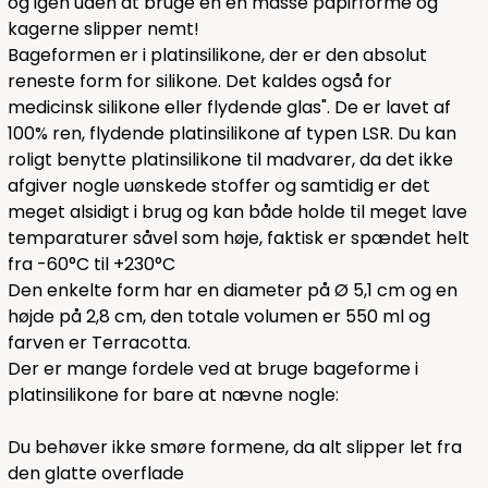
og igen uden at bruge en en masse papirforme og
kagerne slipper nemt!
Bageformen er i platinsilikone, der er den absolut
reneste form for silikone. Det kaldes også for
medicinsk silikone eller flydende glas". De er lavet af
100% ren, flydende platinsilikone af typen LSR. Du kan
roligt benytte platinsilikone til madvarer, da det ikke
afgiver nogle uønskede stoffer og samtidig er det
meget alsidigt i brug og kan både holde til meget lave
temparaturer såvel som høje, faktisk er spændet helt
fra -60°C til +230°C
Den enkelte form har en diameter på Ø 5,1 cm og en
højde på 2,8 cm, den totale volumen er 550 ml og
farven er Terracotta.
Der er mange fordele ved at bruge bageforme i
platinsilikone for bare at nævne nogle:
Du behøver ikke smøre formene, da alt slipper let fra
den glatte overflade