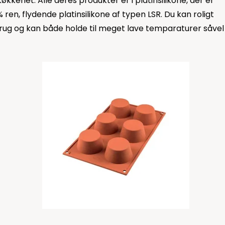
økkenet. Alle deres produkter er i platinsilikone, der er
 ren, flydende platinsilikone af typen LSR. Du kan roligt
i brug og kan både holde til meget lave temparaturer såvel