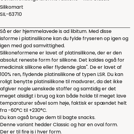
Silikomart
SIL-63710
Så er der hjemmelavede is ad libitum. Med disse
isforme i platinsilikone kan du fylde fryseren op igen og
igen med god samvittighed.
Silikoneformene er lavet af platinsilikone, der er den
absolut reneste form for silikone. Det kaldes også for
medicinsk silikone eller flydende glas". De er lavet af
100% ren, flydende platinsilikone af typen LSR. Du kan
roligt benytte platinsilikone til madvarer, da det ikke
afgiver nogle uønskede stoffer og samtidig er det
meget alsidigt i brug og kan både holde til meget lave
temparaturer såvel som høje, faktisk er spændet helt
fra -60°C til +230°C.
Du kan også bruge dem til bagte snacks.
Denne variant hedder Classic og har en oval form.
Der er til fire is i hver form.