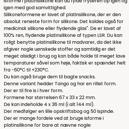
isforme i platinsilikone kan du fylde fryseren op igen og
igen med god samvittighed.
Silikoneformene er lavet af platinsilikone, der er den
absolut reneste form for silikone. Det kaldes også for
medicinsk silikone eller flydende glas". De er lavet af
100% ren, flydende platinsilikone af typen LSR. Du kan
roligt benytte platinsilikone til madvarer, da det ikke
afgiver nogle uønskede stoffer og samtidig er det
meget alsidigt i brug og kan både holde til meget lave
temparaturer såvel som høje, faktisk er spændet helt
fra -60°C til +230°C.
Du kan også bruge dem til bagte snacks.
Denne variant hedder Tango og har en rillet form.
Der er til fire is i hver form.
Formene har størrelsen 67 x 33 x 22 mm.
De kan indeholde 4 x 36 ml (i alt 144 ml).
Der medfølger en lille opskriftsbog og 50 ispinde.
Der er mange fordele ved at bruge isforme i
platinsilikone for bare at nævne nogle: