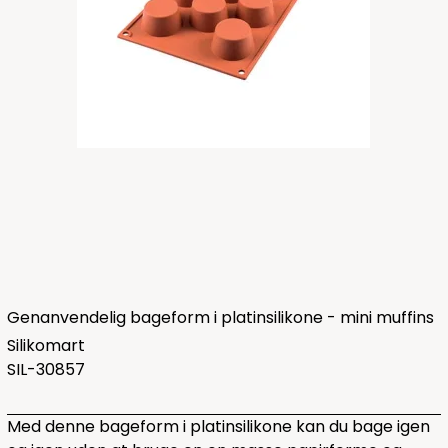
Genanvendelig bageform i platinsilikone - mini muffins
Silikomart
SIL-30857
Med denne
bageform i platinsilikone kan du bage igen