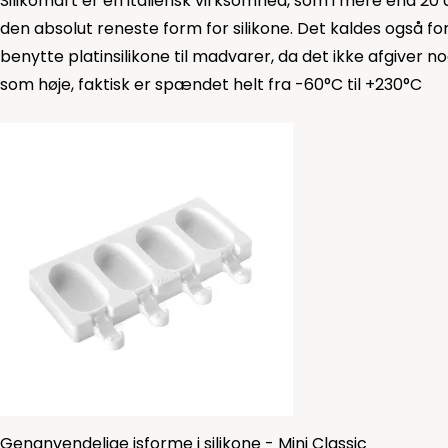
Silikomart er en italiensk virksomhed, som i mere end 20 år
den absolut reneste form for silikone. Det kaldes også for 
benytte platinsilikone til madvarer, da det ikke afgiver 
som høje, faktisk er spændet helt fra -60°C til +230°C
Genanvendelige isforme i silikone - Mini Classic