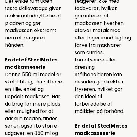
Det enkle rum uden
reagerer ikke med
faste skillevægge giver
fødevarer, hvilket
maksimal udnyttelse af
garanterer, at
pladsen og gør
madkassen hverken
madkassen ekstremt
afgiver metalsmag
nem at rengøre i
eller tager imod lugt og
hånden.
farve fra madvarer
som curries,
En del af SteelMates
tomatsauce eller
madkasseserie
dressing.
Denne 550 ml model er
Stålbeholderen kan
skabt til dig, der vil have
desuden gå direkte i
en lillle, enkel og
fryseren, hvilket gør
uopdelt madkasse. Har
den ideel til
du brug for mere plads
forberedelse af
eller mulighed for at
måltider på forhånd.
adskille maden, findes
serien også i to større
En del af SteelMates
udgaver: en 850 ml og
madkasseserie