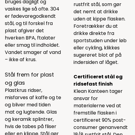
bruges dagligt og
rustfrit stål, som gør
vaskes lige så ofte. 304
det nemt at drikke
er fødevaregodkendt
uden at kippe flasken.
stål, og til forskel fra
Foretrækker du at
plast afgiver det
drikke direkte fra
hverken BPA, ftalater
sportstuden under løb
eller smag til indholdet.
eller cykling, klikkes
Vandet smager af vand
sugerøret blot af på
– ikke af krus.
indersiden af låget.
Stål frem for plast
Certificeret stål og
og glas
ridsefast finish
Plastkrus ridser,
Klean Kanteen tager
misfarves af kaffe og te
ansvar for
og bliver med tiden
materialerne ved at
mat og lugtende. Glas
fremstille flasken i
og keramik splintrer,
certificeret 90% post-
hvis de tabes på fliser
consumer genanvendt
eller en klippe. Stål gør
18/8 rustfrit stål. Den