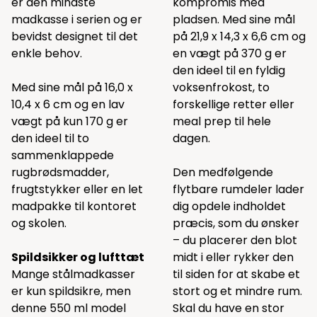
er den mindste
kompromis med
madkasse i serien og er
pladsen. Med sine mål
bevidst designet til det
på 21,9 x 14,3 x 6,6 cm og
enkle behov.
en vægt på 370 g er
den ideel til en fyldig
Med sine mål på 16,0 x
voksenfrokost, to
10,4 x 6 cm og en lav
forskellige retter eller
vægt på kun 170 g er
meal prep til hele
den ideel til to
dagen.
sammenklappede
rugbrødsmadder,
Den medfølgende
frugtstykker eller en let
flytbare rumdeler lader
madpakke til kontoret
dig opdele indholdet
og skolen.
præcis, som du ønsker
– du placerer den blot
Spildsikker og lufttæt
midt i eller rykker den
Mange stålmadkasser
til siden for at skabe et
er kun spildsikre, men
stort og et mindre rum.
denne 550 ml model
Skal du have en stor