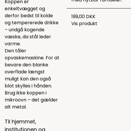
Koppen er
enkeltvægget og
derfor bedst til kolde
199,00 DKK
og tempererede drikke
Vis produkt
– undgå kogende
væske, da stål leder
varme.
Den tåler
opvaskemaskine. For at
bevare den blanke
overflade længst
muligt kan den også
blot skylles i hånden.
Brug ikke koppen i
mikroovn – det gælder
alt metal.
Til hjemmet,
institutionen og