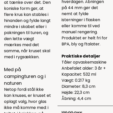
hverdagen. Åbningen
at tænke over det. Den
på 44 mm gør det
koniske form gør, at
nemt at fylde
flere krus kan stables i
isterninger i flasken
hinanden og fylde langt
eller komme til ved
mindre i skabet eller i
manuel rengøring.
pakningen til turen, og
Produktet er helt fri for
den lette vægt
BPA, bly og ftalater.
mærkes med det
samme, når kruset skal
Praktiske detaljer
med i rygsækken.
Tåler opvaskemaskine
Anbefalet alder: 3 år +
Med på
Kapacitet: 532 ml
campingturen og i
Vægt: 0.217 kg
naturen
Diameter: 8,3 cm
Netop fordi stål ikke
Højde: 22,3 cm
kan knuses, er kruset et
Åbning: 4,4 cm
oplagt valg, hvor glas
ikke må komme med: i
199,00 DKK