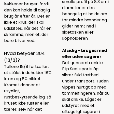
smalle profil på 8,3 cm i
køkkener bruger, fordi
diameter er den
den kan holde til daglig
behagelig at holde om
brug år efter år. Det er
for mindre hænder og
ikke et krus, der skal
glider nemt ned i
udskiftes, når det får en
sidetasken eller
skramme, men ét, der
kopholderen.
bare bliver ved.
Alsidig - bruges med
Hvad betyder 304
eller uden sugerør
(18/8)?
Det gennemtænkte
Tallene 18/8 fortæller,
Flip Seal sportslåg
at stålet indeholder 18%
sikrer fuld tæthed
krom og 8% nikkel.
under transport. Tuden
Kromet danner et
vippes hurtigt op med
usynligt,
tommelfingeren, når du
rustbeskyttende lag, så
skal drikke. Låget er
kruset ikke ruster eller
udstyret med et
tærer, selv når det
aftageligt sugerør i