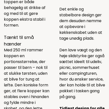
toppen er både
behagelig at drikke af
Det enkle og
og med til at gøre
stabelbare design gør
koppen ekstra stabil i
dem desuden nemme
formen.
at opbevare i
køkkenskabet uden at
Tænkt til små
tage unødig plads.
hænder
Med 250 ml rammer
Den lave vægt og den
koppen en
høje slidstyrke gør også
portionsstørrelse, der
sættet ideelt til udeliv,
passer til børn – nok til
picnic, sommerhuset
at slukke tørsten, uden
eller campingturen,
at blive for tung at
hvor du ønsker service,
løfte. Den koniske form
der kan holde til at blive
gør, at flere kopper kan
pakket i tasken gang
stables oven i hinanden
på gang.
og fylde mindre i
skabet, og den lette
Tidløst design for alle