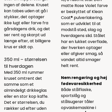
ingen af delene. Kruset
matte Rose Violet farve
kan tabes uden at gå i
er beskyttet af Klean
stykker, det optager
Coat® pulverlakering,
ikke lugt eller farve fra
som er udviklet til at
gårsdagens drik, og det
modstå stød, slag og
ser rent og skarpt ud
hverdagens slid. Stålet
længe efter, at billigere
har en lukket overflade,
krus er slidt op.
der hverken optager
eller afgiver smag, så
350 ml – størrelsen
vandet altid smager
helt rent.
til hverdagen
Med 350 ml rummer
Nem rengøring og høj
kruset omtrent det
fødevaresikkerhed
samme som et
Både stålflaske,
almindeligt drikkeglas
sportslåg og
eller en stor kop kaffe.
stålsugerør tåler
Det er størrelsen, du
opvaskemaskine i
rækker ud efter uden