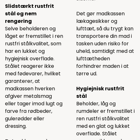
Slidstærkt rustfrit
stål og nem
Det gør madkassen
rengøring
lækagesikker og
Selve beholderen og
lufttæt, så du trygt kan
låget er fremstillet i ren
transportere din mad i
rustfri stålkvalitet, som
tasken uden risiko for
har en lukket og
uheld, samtidigt med at
hygiejnisk overflade.
lufttætheden
Stålet reagerer ikke
forhindrer maden i at
med fødevarer, hvilket
tørre ud.
garanterer, at
madkassen hverken
Hygiejnisk rustfrit
afgiver metalsmag
stål
eller tager imod lugt og
Beholder, låg og
farve fra rødbeder,
rumdeler er fremstillet i
gulerødder eller
ren rustfri stålkvalitet
dressing.
med en glat og lukket
overflade. Stålet