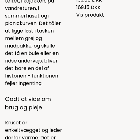
teltet, i kajakken, på
169,15 DKK
vandreturen, i
Vis produkt
sommerhuset og i
picnickurven. Det tåler
at ligge løst i tasken
mellem grej og
madpakke, og skulle
det få en bule eller en
ridse undervejs, bliver
det bare en del af
historien – funktionen
fejler ingenting.
Godt at vide om
brug og pleje
Kruset er
enkeltvægget og leder
derfor varme. Det er