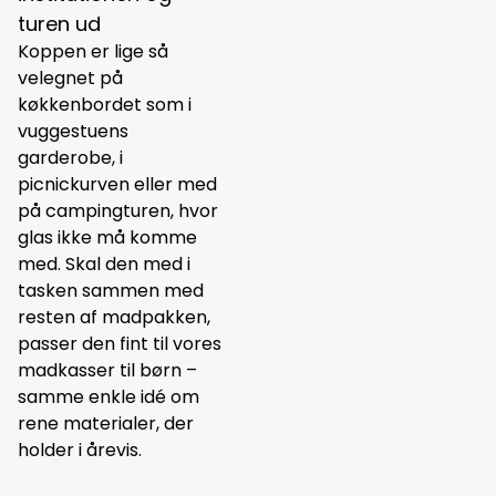
turen ud
Koppen er lige så
velegnet på
køkkenbordet som i
vuggestuens
garderobe, i
picnickurven eller med
på campingturen, hvor
glas ikke må komme
med. Skal den med i
tasken sammen med
resten af madpakken,
passer den fint til vores
madkasser til børn
–
samme enkle idé om
rene materialer, der
holder i årevis.