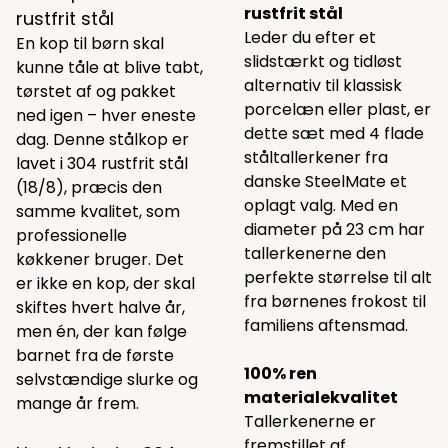
rustfrit stål
rustfrit stål
Leder du efter et
En kop til børn skal
slidstærkt og tidløst
kunne tåle at blive tabt,
alternativ til klassisk
tørstet af og pakket
porcelæn eller plast, er
ned igen – hver eneste
dette sæt med 4 flade
dag. Denne stålkop er
ståltallerkener fra
lavet i 304 rustfrit stål
danske SteelMate et
(18/8), præcis den
oplagt valg. Med en
samme kvalitet, som
diameter på 23 cm har
professionelle
tallerkenerne den
køkkener bruger. Det
perfekte størrelse til alt
er ikke en kop, der skal
fra børnenes frokost til
skiftes hvert halve år,
familiens aftensmad.
men én, der kan følge
barnet fra de første
100% ren
selvstændige slurke og
materialekvalitet
mange år frem.
Tallerkenerne er
fremstillet af