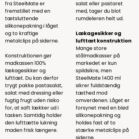
fra SteelMate er
salat eller pastaret
fremstillet med en
med, tager du blot
tætsluttende
rumdeleren helt ud.
silikonepakning i låget
og to kraftige
L
ækagesikker og
metalclips på siderne.
lufttæt konstruktion
Mange store
Konstruktionen gør
stålmadkasser på
madkassen 100%
markedet er kun
lækagesikker og
spildsikre, men
lufttæt. Du kan derfor
SteelMate 1400 ml
trygt pakke pastasalat,
sikrer fuldstændig
salat med dressing eller
tæthed mod
fugtig frugt uden risiko
omverdenen. Låget er
for, at saft lækker ud i
forsynet med en blød
tasken. Samtidig holder
silikonepakning og
den lufttætte lukning
holdes fast af to
maden frisk længere.
stærke metalclips på
siderne.