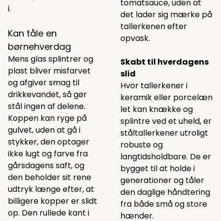
tomatsauce, uden at
i.
det lader sig mærke på
tallerkenen efter
Kan tåle en
opvask.
børnehverdag
Mens glas splintrer og
Skabt til hverdagens
plast bliver misfarvet
slid
og afgiver smag til
Hvor tallerkener i
drikkevandet, så gør
keramik eller porcelæn
stål ingen af delene.
let kan knække og
Koppen kan ryge på
splintre ved et uheld, er
gulvet, uden at gå i
ståltallerkener utroligt
stykker, den optager
robuste og
ikke lugt og farve fra
langtidsholdbare. De er
gårsdagens saft, og
bygget til at holde i
den beholder sit rene
generationer og tåler
udtryk længe efter, at
den daglige håndtering
billigere kopper er slidt
fra både små og store
op. Den rullede kant i
hænder.