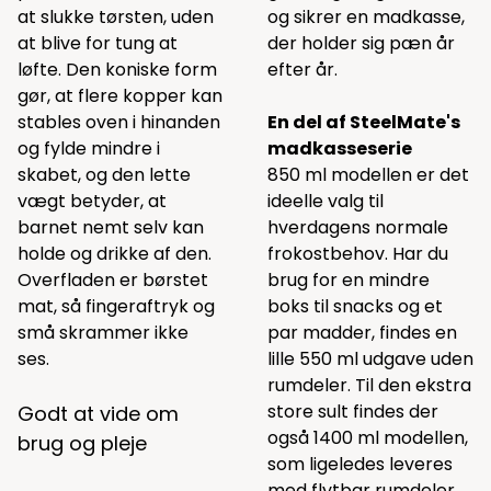
at slukke tørsten, uden
og sikrer en madkasse,
at blive for tung at
der holder sig pæn år
løfte. Den koniske form
efter år.
gør, at flere kopper kan
stables oven i hinanden
En del af SteelMate's
og fylde mindre i
madkasseserie
skabet, og den lette
850 ml modellen er det
vægt betyder, at
ideelle valg til
barnet nemt selv kan
hverdagens normale
holde og drikke af den.
frokostbehov. Har du
Overfladen er børstet
brug for en mindre
mat, så fingeraftryk og
boks til snacks og et
små skrammer ikke
par madder, findes en
ses.
lille 550 ml udgave uden
rumdeler. Til den ekstra
store sult findes der
Godt at vide om
også 1400 ml modellen,
brug og pleje
som ligeledes leveres
med flytbar rumdeler.