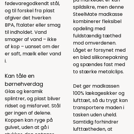
fødevaregodkendt stål,
spildsikre, men denne
og til forskel fra plast
SteelMate madkasse
afgiver det hverken
kombinerer fleksibel
BPA, ftalater eller smag
opdeling med
til indholdet. Vand
fuldstændig tæthed
smager af vand – ikke
mod omverdenen.
af kop – uanset om der
Låget er forsynet med
er saft, mælk eller vand
en blød silikonepakning
i.
og spændes fast med
to stærke metalclips.
Kan tåle en
børnehverdag
Det gør madkassen
Glas og keramik
100% lækagesikker og
splintrer, og plast bliver
lufttæt, så du trygt kan
ridset og misfarvet. Stål
transportere maden i
gør ingen af delene.
tasken uden uheld.
Koppen kan ryge på
Samtidig forhindrer
gulvet, uden at gå i
lufttætheden, at