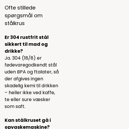
Ofte stillede
spørgsmål om
stålkrus
Er 304 rustfrit stål
sikkert til mad og
drikke?
Ja. 304 (18/8) er
fødevaregodkendt stål
uden BPA og ftalater, så
der afgives ingen
skadelig kemi til drikken
– heller ikke ved kaffe,
te eller sure væsker
som saft.
Kan stålkruset gå i
opvaskemaskine?