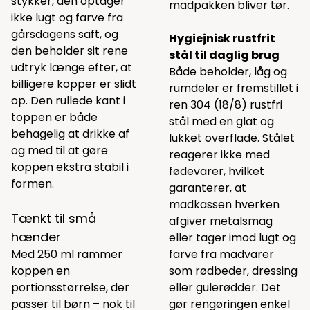
stykker, den optager
madpakken bliver tør.
ikke lugt og farve fra
gårsdagens saft, og
Hygiejnisk rustfrit
den beholder sit rene
stål til daglig brug
udtryk længe efter, at
Både beholder, låg og
billigere kopper er slidt
rumdeler er fremstillet i
op. Den rullede kant i
ren 304 (18/8) rustfri
toppen er både
stål med en glat og
behagelig at drikke af
lukket overflade. Stålet
og med til at gøre
reagerer ikke med
koppen ekstra stabil i
fødevarer, hvilket
formen.
garanterer, at
madkassen hverken
Tænkt til små
afgiver metalsmag
hænder
eller tager imod lugt og
Med 250 ml rammer
farve fra madvarer
koppen en
som rødbeder, dressing
portionsstørrelse, der
eller gulerødder. Det
passer til børn – nok til
gør rengøringen enkel