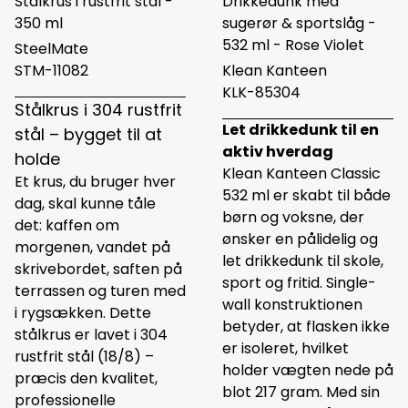
Stålkrus i rustfrit stål -
Drikkedunk med
350 ml
sugerør & sportslåg -
532 ml - Rose Violet
SteelMate
STM-11082
Klean Kanteen
KLK-85304
Stålkrus i 304 rustfrit
Let drikkedunk til en
stål – bygget til at
aktiv hverdag
holde
Klean Kanteen Classic
Et krus, du bruger hver
532 ml er skabt til både
dag, skal kunne tåle
børn og voksne, der
det: kaffen om
ønsker en pålidelig og
morgenen, vandet på
let drikkedunk til skole,
skrivebordet, saften på
sport og fritid. Single-
terrassen og turen med
wall konstruktionen
i rygsækken. Dette
betyder, at flasken ikke
stålkrus er lavet i 304
er isoleret, hvilket
rustfrit stål (18/8) –
holder vægten nede på
præcis den kvalitet,
blot 217 gram. Med sin
professionelle