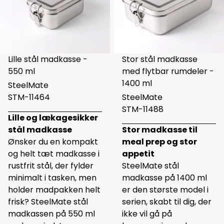
Lille stål madkasse -
Stor stål madkasse
550 ml
med flytbar rumdeler -
1400 ml
SteelMate
STM-11464
SteelMate
STM-11488
Lille og lækagesikker
stål madkasse
Stor madkasse til
Ønsker du en kompakt
meal prep og stor
og helt tæt madkasse i
appetit
rustfrit stål, der fylder
SteelMate stål
minimalt i tasken, men
madkasse på 1400 ml
holder madpakken helt
er den største model i
frisk? SteelMate stål
serien, skabt til dig, der
madkassen på 550 ml
ikke vil gå på