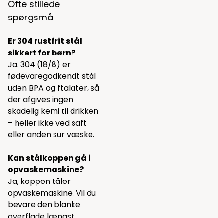
Ofte stillede
spørgsmål
Er 304 rustfrit stål
sikkert for børn?
Ja. 304 (18/8) er
fødevaregodkendt stål
uden BPA og ftalater, så
der afgives ingen
skadelig kemi til drikken
– heller ikke ved saft
eller anden sur væske.
Kan stålkoppen gå i
opvaskemaskine?
Ja, koppen tåler
opvaskemaskine. Vil du
bevare den blanke
overflade længst