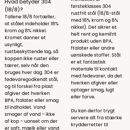
Hvad betyder 304
førsteklasses 304
(18/8)?
rustfrit stål (18/8-stål
Tallene 18/8 fortæller,
med 18% krom og 8%
at stålet indeholder 18%
nikkel). Det sikrer et
krom og 8% nikkel.
helt rent og kemifrit
Kromet danner et
produkt uden BPA,
usynligt,
ftalater eller andre
rustbeskyttende lag, så
uønskede stoffer. Stål
koppen ikke ruster eller
er et fantastisk
tærer, selv når den
materiale til kontakt
bruges hver dag. 304 er
med fødevarer, da det
fødevaregodkendt stål,
hverken afgiver eller
og til forskel fra plast
optager smag, lugt
afgiver det hverken
eller farve.
BPA, ftalater eller smag
til indholdet. Vand
Du kan derfor trygt
smager af vand – ikke
servere alt fra stærke
af kop – uanset om der
krydderretter til
er saft, mælk eller vand