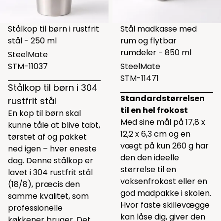
Stålkop til børn i rustfrit
Stål madkasse med
stål - 250 ml
rum og flytbar
rumdeler - 850 ml
SteelMate
STM-11037
SteelMate
STM-11471
Stålkop til børn i 304
Standardstørrelsen
rustfrit stål
til en hel frokost
En kop til børn skal
Med sine mål på 17,8 x
kunne tåle at blive tabt,
12,2 x 6,3 cm og en
tørstet af og pakket
vægt på kun 260 g har
ned igen – hver eneste
den den ideelle
dag. Denne stålkop er
størrelse til en
lavet i 304 rustfrit stål
voksenfrokost eller en
(18/8), præcis den
god madpakke i skolen.
samme kvalitet, som
Hvor faste skillevægge
professionelle
kan låse dig, giver den
køkkener bruger. Det