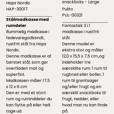
snackboks - Large
Haps Nordic
HAP-30017
Pulito
PUL-00321
Stålmadkasse med
rumdeler
Fantastisk 3 i 1
Rummelig madkasse i
madkasse i rustfrit
fødevaregodkendt,
stål.
rustfrit stål fra Haps
Denne model er
Nordic.
ekstra stor og måler
Denne madkasse er af
12,0 x 15,5 x 7,5 cm.,og
børstet stål, som gør
indeholder tre
overfladen mat og
særskilte rum: 1 rum til
superflot.
rugbrød eller boller, 1
Madkassen måler 17,5
rum til grøntsager
x 12 x 6 cm
og/eller frugt og en
Den er med et stort
særskilt snackboks til
rum og ruminddeler du
frugt, nødder, eller
kan flytte på eller helt
hvad man nu kan finde
tage ud.
på.