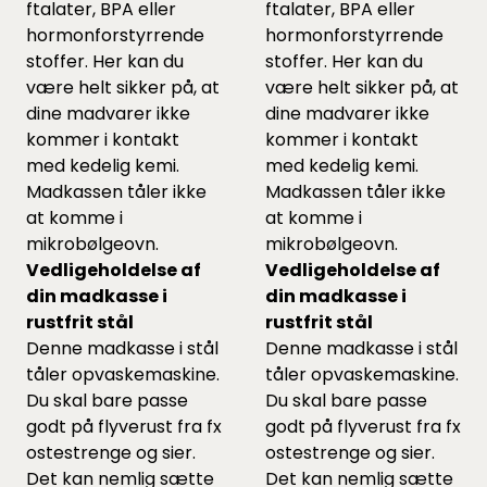
ftalater, BPA eller
ftalater, BPA eller
hormonforstyrrende
hormonforstyrrende
stoffer. Her kan du
stoffer. Her kan du
være helt sikker på, at
være helt sikker på, at
dine madvarer ikke
dine madvarer ikke
kommer i kontakt
kommer i kontakt
med kedelig kemi.
med kedelig kemi.
Madkassen tåler ikke
Madkassen tåler ikke
at komme i
at komme i
mikrobølgeovn.
mikrobølgeovn.
Vedligeholdelse af
Vedligeholdelse af
din madkasse i
din madkasse i
rustfrit stål
rustfrit stål
Denne madkasse i stål
Denne madkasse i stål
tåler opvaskemaskine.
tåler opvaskemaskine.
Du skal bare passe
Du skal bare passe
godt på flyverust fra fx
godt på flyverust fra fx
ostestrenge og sier.
ostestrenge og sier.
Det kan nemlig sætte
Det kan nemlig sætte