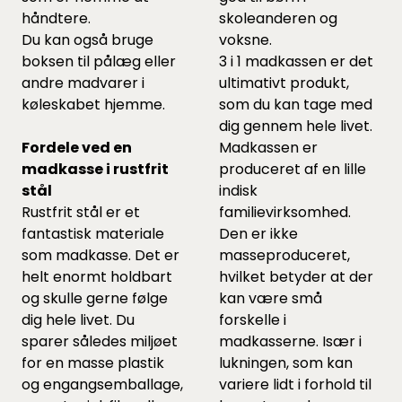
håndtere.
skoleanderen og
Du kan også bruge
voksne.
boksen til pålæg eller
3 i 1 madkassen er det
andre madvarer i
ultimativt produkt,
køleskabet hjemme.
som du kan tage med
dig gennem hele livet.
Fordele ved en
Madkassen er
madkasse i rustfrit
produceret af en lille
stål
indisk
Rustfrit stål er et
familievirksomhed.
fantastisk materiale
Den er ikke
som madkasse. Det er
masseproduceret,
helt enormt holdbart
hvilket betyder at der
og skulle gerne følge
kan være små
dig hele livet. Du
forskelle i
sparer således miljøet
madkasserne. Især i
for en masse plastik
lukningen, som kan
og engangsemballage,
variere lidt i forhold til