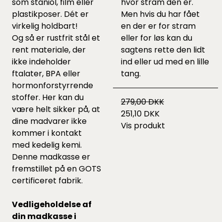
som staniol, film eller
hvor stram den er.
plastikposer. Dét er
Men hvis du har fået
virkelig holdbart!
en der er for stram
Og så er rustfrit stål et
eller for løs kan du
rent materiale, der
sagtens rette den lidt
ikke indeholder
ind eller ud med en lille
ftalater, BPA eller
tang.
hormonforstyrrende
stoffer. Her kan du
279,00 DKK
være helt sikker på, at
251,10 DKK
dine madvarer ikke
Vis produkt
kommer i kontakt
med kedelig kemi.
Denne madkasse er
fremstillet på en GOTS
certificeret fabrik.
Vedligeholdelse af
din madkasse i