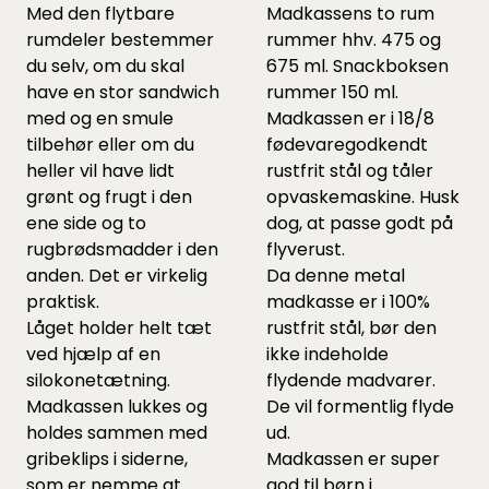
Med den flytbare
Madkassens to rum
rumdeler bestemmer
rummer hhv. 475 og
du selv, om du skal
675 ml. Snackboksen
have en stor sandwich
rummer 150 ml.
med og en smule
Madkassen er i 18/8
tilbehør eller om du
fødevaregodkendt
heller vil have lidt
rustfrit stål og tåler
grønt og frugt i den
opvaskemaskine. Husk
ene side og to
dog, at passe godt på
rugbrødsmadder i den
flyverust.
anden. Det er virkelig
Da denne
metal
praktisk.
madkasse
er i 100%
Låget holder helt tæt
rustfrit stål, bør den
ved hjælp af en
ikke indeholde
silokonetætning.
flydende madvarer.
Madkassen lukkes og
De vil formentlig flyde
holdes sammen med
ud.
gribeklips i siderne,
Madkassen er super
som er nemme at
god til børn i