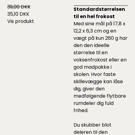
39,00 DKK
Standardstørrelsen
35,10 DKK
til en hel frokost
Vis produkt
Med sine mål på 17,8 x
12,2 x 6,3 cm og en
vægt på kun 260 g har
den den ideelle
størrelse til en
voksenfrokost eller en
god madpakke i
skolen. Hvor faste
skillevægge kan låse
dig, giver den
medfølgende flytbare
rumdeler dig fuld
frihed.
Du skubber blot
deleren til den