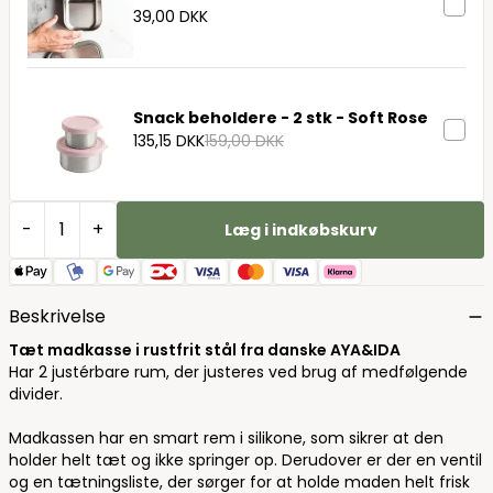
39,00 DKK
Snack beholdere - 2 stk - Soft Rose
135,15 DKK
159,00 DKK
-
+
Læg i indkøbskurv
Beskrivelse
Tæt madkasse i rustfrit stål fra danske AYA&IDA
Har 2 justérbare rum, der justeres ved brug af medfølgende
divider.
Madkassen har en smart rem i silikone, som sikrer at den
holder helt tæt og ikke springer op. Derudover er der en ventil
og en tætningsliste, der sørger for at holde maden helt frisk