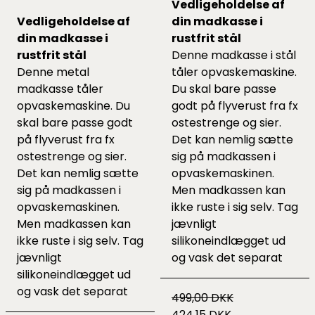
Vedligeholdelse af
Vedligeholdelse af
din madkasse i
din madkasse i
rustfrit stål
rustfrit stål
Denne madkasse i stål
Denne
metal
tåler opvaskemaskine.
madkasse
tåler
Du skal bare passe
opvaskemaskine. Du
godt på flyverust fra fx
skal bare passe godt
ostestrenge og sier.
på flyverust fra fx
Det kan nemlig sætte
ostestrenge og sier.
sig på madkassen i
Det kan nemlig sætte
opvaskemaskinen.
sig på madkassen i
Men madkassen kan
opvaskemaskinen.
ikke ruste i sig selv. Tag
Men madkassen kan
jævnligt
ikke ruste i sig selv. Tag
silikoneindlægget ud
jævnligt
og vask det separat
silikoneindlægget ud
og vask det separat
499,00 DKK
424,15 DKK