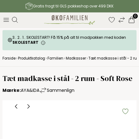
Gratis fragt til GLS pakkeshop over 499 DKK
0
3.. 2.. 1.. SKOLESTART! Få 15% på alt til madpakken med koden
SKOLESTART
Forside
Produktkatalog
Familien
Madkasser
Tæt madkasse i stål - 2 rum
Tæt madkasse i stål - 2 rum - Soft Rose
Mærke:
AYA&IDA
Sammenlign