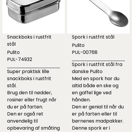
Snackboks i rustfrit
Spork i rustfrit stål
stål
Pulito
Pulito
PUL-00768
PUL-74932
Spork i rustfrit stål fra
Super praktisk lille
danske Pulito
snackboks i rustfrit
Med en spork har du
stål.
altid både en ske og
Brug den til nødder,
en gaffel lige ved
rosiner eller frugt når
hånden.
du er på farten.
Den er genial til når du
Den er også ret
er på farten eller til
anvendelig til
børnenes madpakker.
opbevaring af småting
Denne spork er i