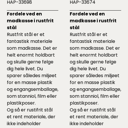
HAP-33698
HAP-33674
Fordele ved en
Fordele ved en
madkasse i rustfrit
madkasse i rustfrit
stål
stål
Rustfrit stål er et
Rustfrit stål er et
fantastisk materiale
fantastisk materiale
som madkasse. Det er
som madkasse. Det er
helt enormt holdbart
helt enormt holdbart
og skulle gerne følge
og skulle gerne følge
dig hele livet. Du
dig hele livet. Du
sparer således miljøet
sparer således miljøet
for en masse plastik
for en masse plastik
og engangsemballage,
og engangsemballage,
som stanniol, film eller
som stanniol, film eller
plastikposer.
plastikposer.
Og så er rustifrit stål
Og så er rustifrit stål
et rent materiale, der
et rent materiale, der
ikke indeholder
ikke indeholder