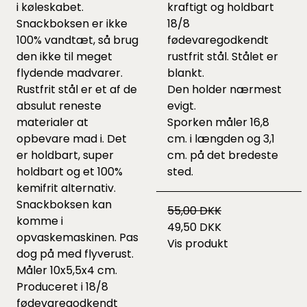
i køleskabet.
kraftigt og holdbart
Snackboksen er ikke
18/8
100% vandtæt, så brug
fødevaregodkendt
den ikke til meget
rustfrit stål. Stålet er
flydende madvarer.
blankt.
Rustfrit stål er et af de
Den holder nærmest
absulut reneste
evigt.
materialer at
Sporken måler 16,8
opbevare mad i. Det
cm. i længden og 3,1
er holdbart, super
cm. på det bredeste
holdbart og et 100%
sted.
kemifrit alternativ.
Snackboksen kan
55,00 DKK
komme i
49,50 DKK
opvaskemaskinen. Pas
Vis produkt
dog på med flyverust.
Måler 10x5,5x4 cm.
Produceret i 18/8
fødevaregodkendt