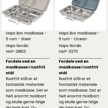
Haps Box madkasse -
Haps Box madkasse -
5 rum - Steel
5 rum - Ocean
Haps Nordic
Haps Nordic
HAP-29813
HAP-33711
Fordele ved en
Fordele ved en
madkasse i rustfrit
madkasse i rustfrit
stål
stål
Rustfrit stål er et
Rustfrit stål er et
fantastisk materiale
fantastisk materiale
som madkasse. Det er
som madkasse. Det er
helt enormt holdbart
helt enormt holdbart
og skulle gerne følge
og skulle gerne følge
dig hele livet. Du
dig hele livet. Du