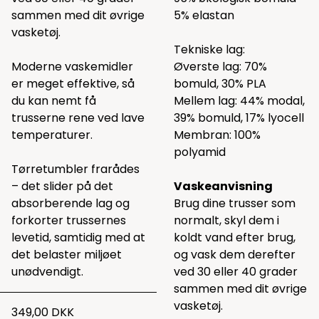
sammen med dit øvrige
5% elastan
vasketøj.
Tekniske lag:
Moderne vaskemidler
Øverste lag: 70%
er meget effektive, så
bomuld, 30% PLA
du kan nemt få
Mellem lag: 44% modal,
trusserne rene ved lave
39% bomuld, 17% lyocell
temperaturer.
Membran: 100%
polyamid
Tørretumbler frarådes
– det slider på det
Vaskeanvisning
absorberende lag og
Brug dine trusser som
forkorter trussernes
normalt, skyl dem i
levetid, samtidig med at
koldt vand efter brug,
det belaster miljøet
og vask dem derefter
unødvendigt.
ved 30 eller 40 grader
sammen med dit øvrige
vasketøj.
349,00 DKK