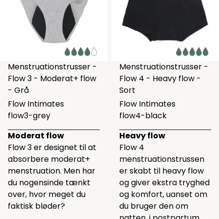
Menstruationstrusser -
Menstruationstrusser -
Flow 3 - Moderat+ flow
Flow 4 - Heavy flow -
- Grå
Sort
Flow Intimates
Flow Intimates
flow3-grey
flow4-black
Moderat flow
Heavy flow
Flow 3 er designet til at
Flow 4
absorbere moderat+
menstruationstrussen
menstruation. Men har
er skabt til heavy flow
du nogensinde tænkt
og giver ekstra tryghed
over, hvor meget du
og komfort, uanset om
faktisk bløder?
du bruger den om
natten, i postpartum