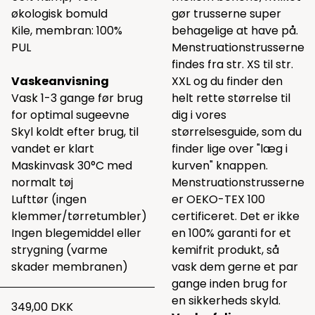
økologisk bomuld
gør trusserne super
Kile, membran: 100%
behagelige at have på.
PUL
Menstruationstrusserne
findes fra str. XS til str.
Vaskeanvisning
XXL og du finder den
Vask 1-3 gange før brug
helt rette størrelse til
for optimal sugeevne
dig i vores
Skyl koldt efter brug, til
størrelsesguide, som du
vandet er klart
finder lige over "læg i
Maskinvask 30°C med
kurven" knappen.
normalt tøj
Menstruationstrusserne
Lufttør (ingen
er OEKO-TEX 100
klemmer/tørretumbler)
certificeret. Det er ikke
Ingen blegemiddel eller
en 100% garanti for et
strygning (varme
kemifrit produkt, så
skader membranen)
vask dem gerne et par
gange inden brug for
en sikkerheds skyld.
349,00 DKK