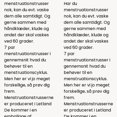
menstruationstrusser
Har du
nok, kan du evt. vaske
menstruationstrusser
dem alle samtidigt. Og
nok, kan du evt. vaske
gerne sammen med
dem alle samtidigt. Og
håndklæder, klude og
gerne sammen med
andet der skal vaskes
håndklæder, klude og
ved 60 grader.
andet der skal vaskes
7 par
ved 60 grader.
menstruationstrusser i
7 par
gennemsnit hvad du
menstruationstrusser i
behøver til en
gennemsnit hvad du
menstruationscyklus.
behøver til en
Men her er vi jo meget
menstruationscyklus.
forskellige, så prøv dig
Men her er vi jo meget
frem.
forskellige, så prøv dig
Menstruationstrusserne
frem.
er produceret i Letland
Menstruationstrusserne
De kommer i en
er produceret i Letland
emballage af
De kommer i en