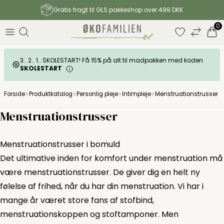
Gratis fragt til GLS pakkeshop over 499 DKK
0
3.. 2.. 1.. SKOLESTART! Få 15% på alt til madpakken med koden
SKOLESTART
Forside
Produktkatalog
Personlig pleje
Intimpleje
Menstruationstrusser
Menstruationstrusser
Menstruationstrusser i bomuld
Det ultimative inden for komfort under menstruation må
være menstruationstrusser. De giver dig en helt ny
følelse af frihed, når du har din menstruation. Vi har i
mange år været store fans af
stofbind
,
menstruationskoppen
og
stoftamponer
. Men