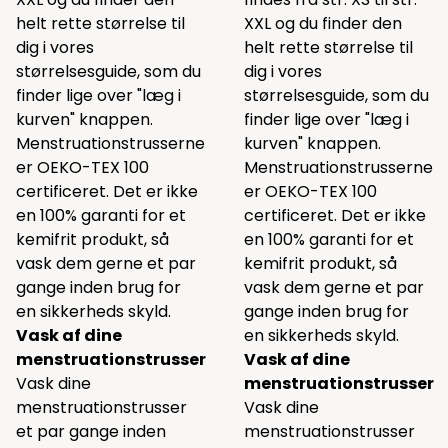
helt rette størrelse til
XXL og du finder den
dig i vores
helt rette størrelse til
størrelsesguide, som du
dig i vores
finder lige over "læg i
størrelsesguide, som du
kurven" knappen.
finder lige over "læg i
Menstruationstrusserne
kurven" knappen.
er OEKO-TEX 100
Menstruationstrusserne
certificeret. Det er ikke
er OEKO-TEX 100
en 100% garanti for et
certificeret. Det er ikke
kemifrit produkt, så
en 100% garanti for et
vask dem gerne et par
kemifrit produkt, så
gange inden brug for
vask dem gerne et par
en sikkerheds skyld.
gange inden brug for
Vask af dine
en sikkerheds skyld.
menstruationstrusser
Vask af dine
Vask dine
menstruationstrusser
menstruationstrusser
Vask dine
et par gange inden
menstruationstrusser