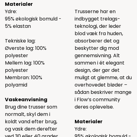
Materialer
Ydre:
Trusserne har en
95% økologisk bomuld -
indbygget trelags-
5% elastan
teknologi, der leder
blod væk fra huden,
Tekniske lag:
absorberer det og
Øverste lag: 100%
beskytter dig mod
polyester
gennemsivning. Alt
Mellem lag: 100%
sammen i ét elegant
polyester
design, der gør det
Membran: 100%
muligt at glemme, at du
polyamid
overhovedet bløder –
sådan beskriver mange
Vaskeanvisning
i Flow’s community
Brug dine trusser som
deres oplevelse.
normalt, skyl dem i
koldt vand efter brug,
Materialer
og vask dem derefter
Ydre:
ved 30 eller 40 grader
95% økologisk bomuld -