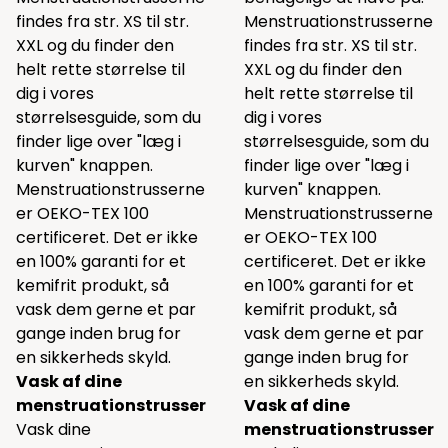
findes fra str. XS til str.
Menstruationstrusserne
XXL og du finder den
findes fra str. XS til str.
helt rette størrelse til
XXL og du finder den
dig i vores
helt rette størrelse til
størrelsesguide, som du
dig i vores
finder lige over "læg i
størrelsesguide, som du
kurven" knappen.
finder lige over "læg i
Menstruationstrusserne
kurven" knappen.
er OEKO-TEX 100
Menstruationstrusserne
certificeret. Det er ikke
er OEKO-TEX 100
en 100% garanti for et
certificeret. Det er ikke
kemifrit produkt, så
en 100% garanti for et
vask dem gerne et par
kemifrit produkt, så
gange inden brug for
vask dem gerne et par
en sikkerheds skyld.
gange inden brug for
Vask af dine
en sikkerheds skyld.
menstruationstrusser
Vask af dine
Vask dine
menstruationstrusser