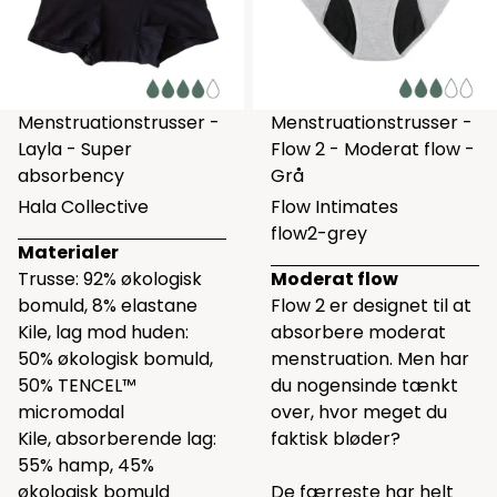
Menstruationstrusser -
Menstruationstrusser -
Layla - Super
Flow 2 - Moderat flow -
absorbency
Grå
Hala Collective
Flow Intimates
flow2-grey
Materialer
Trusse: 92% økologisk
Moderat flow
bomuld, 8% elastane
Flow 2 er designet til at
Kile, lag mod huden:
absorbere moderat
50% økologisk bomuld,
menstruation. Men har
50% TENCEL™
du nogensinde tænkt
micromodal
over, hvor meget du
Kile, absorberende lag:
faktisk bløder?
55% hamp, 45%
økologisk bomuld
De færreste har helt