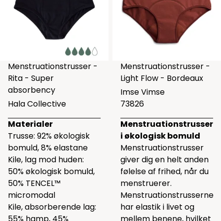
Menstruationstrusser -
Menstruationstrusser -
Rita - Super
Light Flow - Bordeaux
absorbency
Imse Vimse
Hala Collective
73826
Materialer
Menstruationstrusser
Trusse: 92% økologisk
i økologisk bomuld
bomuld, 8% elastane
Menstruationstrusser
Kile, lag mod huden:
giver dig en helt anden
50% økologisk bomuld,
følelse af frihed, når du
50% TENCEL™
menstruerer.
micromodal
Menstruationstrusserne
Kile, absorberende lag:
har elastik i livet og
55% hamp, 45%
mellem benene, hvilket