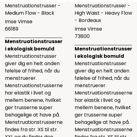
Menstruationstrusser -
Menstruationstrusser -
Medium Flow - Black
High Waist - Heavy Flow
- Bordeaux
Imse Vimse
66189
Imse Vimse
73800
Menstruationstrusser
i økologisk bomuld
Menstruationstrusser
Menstruationstrusser
i økologisk bomuld
giver dig en helt anden
Menstruationstrusser
følelse af frihed, når du
giver dig en helt anden
menstruerer.
følelse af frihed, når du
Menstruationstrusserne
menstruerer.
har elastik i livet og
Menstruationstrusserne
mellem benene, hvilket
har elastik i livet og
gør trusserne super
mellem benene, hvilket
behagelige at have på.
gør trusserne super
Menstruationstrusserne
behagelige at have på.
findes fra str. XS til str.
Menstruationstrusserne
XXL og du finder den
findes fra str. XS til str.