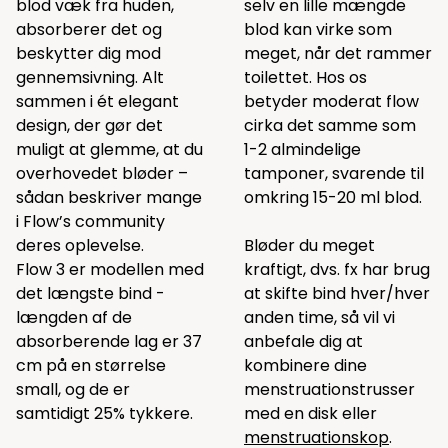
blod væk fra huden,
selv en lille mængde
absorberer det og
blod kan virke som
beskytter dig mod
meget, når det rammer
gennemsivning. Alt
toilettet. Hos os
sammen i ét elegant
betyder moderat flow
design, der gør det
cirka det samme som
muligt at glemme, at du
1-2 almindelige
overhovedet bløder –
tamponer, svarende til
sådan beskriver mange
omkring 15-20 ml blod.
i Flow’s community
deres oplevelse.
Bløder du meget
Flow 3 er modellen med
kraftigt, dvs. fx har brug
det længste bind -
at skifte bind hver/hver
længden af ​​de
anden time, så vil vi
absorberende lag er 37
anbefale dig at
cm på en størrelse
kombinere dine
small, og de er
menstruationstrusser
samtidigt 25% tykkere.
med en disk eller
menstruationskop
.