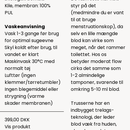
Kile, membran: 100%
styr på det
PUL
(medmindre du er vant
til at bruge
Vaskeanvisning
menstruationskop), da
Vask 1-3 gange før brug
selv en lille mængde
for optimal sugeevne
blod kan virke som
Skyl koldt efter brug, til
meget, når det rammer
vandet er klart
toilettet. Hos os
Maskinvask 30°C med
betyder moderat flow
normalt tøj
cirka det samme som
Lufttør (ingen
1-2 almindelige
klemmer/tørretumbler)
tamponer, svarende til
Ingen blegemiddel eller
omkring 5-10 ml blod.
strygning (varme
skader membranen)
Trusserne har en
indbygget trelags-
teknologi, der leder
399,00 DKK
blod væk fra huden,
Vis produkt