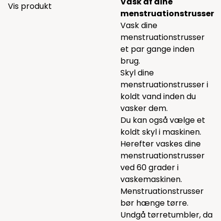
Vask af dine
Vis produkt
menstruationstrusser
Vask dine
menstruationstrusser
et par gange inden
brug.
Skyl dine
menstruationstrusser i
koldt vand inden du
vasker dem.
Du kan også vælge et
koldt skyl i maskinen.
Herefter vaskes dine
menstruationstrusser
ved 60 grader i
vaskemaskinen.
Menstruationstrusser
bør hænge tørre.
Undgå tørretumbler, da