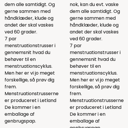
dem alle samtidigt. Og
nok, kan du evt. vaske
gerne sammen med
dem alle samtidigt. Og
håndklæder, klude og
gerne sammen med
andet der skal vaskes
håndklæder, klude og
ved 60 grader.
andet der skal vaskes
7 par
ved 60 grader.
menstruationstrusser i
7 par
gennemsnit hvad du
menstruationstrusser i
behøver til en
gennemsnit hvad du
menstruationscyklus.
behøver til en
Men her er vi jo meget
menstruationscyklus.
forskellige, så prøv dig
Men her er vi jo meget
frem.
forskellige, så prøv dig
Menstruationstrusserne
frem.
er produceret i Letland
Menstruationstrusserne
De kommer i en
er produceret i Letland
emballage af
De kommer i en
genbrugspap.
emballage af
genbrugspap.