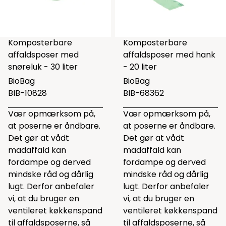
Komposterbare
Komposterbare
affaldsposer med
affaldsposer med hank
snøreluk - 30 liter
- 20 liter
BioBag
BioBag
BIB-10828
BIB-68362
Vær opmærksom på,
Vær opmærksom på,
at poserne er åndbare.
at poserne er åndbare.
Det gør at vådt
Det gør at vådt
madaffald kan
madaffald kan
fordampe og derved
fordampe og derved
mindske råd og dårlig
mindske råd og dårlig
lugt. Derfor anbefaler
lugt. Derfor anbefaler
vi, at du bruger en
vi, at du bruger en
ventileret køkkenspand
ventileret køkkenspand
til affaldsposerne, så
til affaldsposerne, så