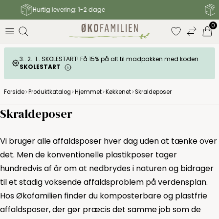
Gratis fragt til GLS pakkeshop over 499 DKK
0
3.. 2.. 1.. SKOLESTART! Få 15% på alt til madpakken med koden
SKOLESTART
Forside
Produktkatalog
Hjemmet
Køkkenet
Skraldeposer
Skraldeposer
Vi bruger alle affaldsposer hver dag uden at tænke over
det. Men de konventionelle plastikposer tager
hundredvis af år om at nedbrydes i naturen og bidrager
til et stadig voksende affaldsproblem på verdensplan.
Hos Økofamilien finder du komposterbare og plastfrie
affaldsposer, der gør præcis det samme job som de