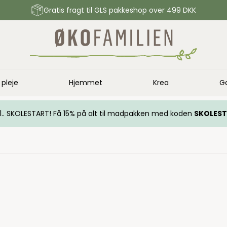
Gratis fragt til GLS pakkeshop over 499 DKK
 pleje
Hjemmet
Krea
G
.. 1.. SKOLESTART! Få 15% på alt til madpakken med koden
SKOLES