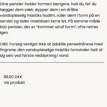
Dine pensler holder formen længere, hvis du, før du
lægger dem væk, dypper dem i en dråbe
vandopløselig mastiks hudlim, ruller dem i form på en
serviet og lader mastiksen tørre let. På samme måde
kan pensler, der er “kommet ud af form”, ofte rettes
igen.
OBS: Forsøg venligst ikke at adskille penselhårene med
fingrene; den vandopløselige mastiks forsvinder helt af
sig selv ved første neddykning i vand.
99,00 DKK
Vis produkt