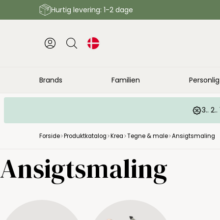
Hurtig levering: 1-2 dage
Brands
Familien
Personlig
3.. 2
Forside
Produktkatalog
Krea
Tegne & male
Ansigtsmaling
Ansigtsmaling