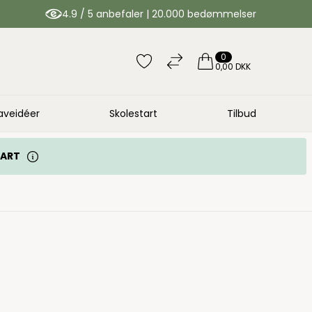
4.9 / 5 anbefaler | 20.000 bedømmelser
0
0,00 DKK
aveidéer
Skolestart
Tilbud
TART