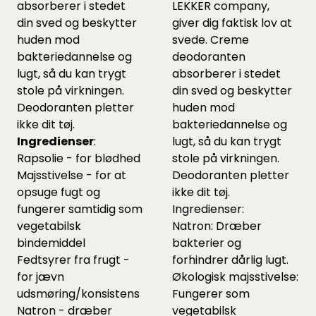
absorberer i stedet
LEKKER company,
din sved og beskytter
giver dig faktisk lov at
huden mod
svede. Creme
bakteriedannelse og
deodoranten
lugt, så du kan trygt
absorberer i stedet
stole på virkningen.
din sved og beskytter
Deodoranten pletter
huden mod
ikke dit tøj.
bakteriedannelse og
Ingredienser
:
lugt, så du kan trygt
Rapsolie - for blødhed
stole på virkningen.
Majsstivelse - for at
Deodoranten pletter
opsuge fugt og
ikke dit tøj.
fungerer samtidig som
Ingredienser:
vegetabilsk
Natron: Dræber
bindemiddel
bakterier og
Fedtsyrer fra frugt -
forhindrer dårlig lugt.
for jævn
Økologisk majsstivelse:
udsmøring/konsistens
Fungerer som
Natron - dræber
vegetabilsk