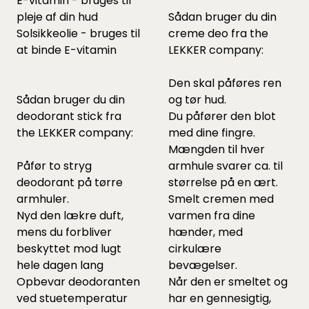
E-vitamin - bruges til
pleje af din hud
Sådan bruger du din
Solsikkeolie - bruges til
creme deo fra the
at binde E-vitamin
LEKKER company:
Den skal påføres ren
Sådan bruger du din
og tør hud.
deodorant stick fra
Du påfører den blot
the LEKKER company:
med dine fingre.
Mængden til hver
Påfør to stryg
armhule svarer ca. til
deodorant på tørre
størrelse på en ært.
armhuler.
Smelt cremen med
Nyd den lækre duft,
varmen fra dine
mens du forbliver
hænder, med
beskyttet mod lugt
cirkulære
hele dagen lang
bevægelser.
Opbevar deodoranten
Når den er smeltet og
ved stuetemperatur
har en gennesigtig,