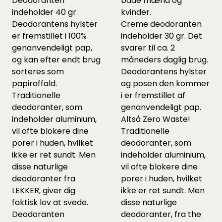
Deodoranten
både mænd og
indeholder 40 gr.
kvinder.
Deodorantens hylster
Creme deodoranten
er fremstillet i 100%
indeholder 30 gr. Det
genanvendeligt pap,
svarer til ca. 2
og kan efter endt brug
måneders daglig brug.
sorteres som
Deodorantens hylster
papiraffald.
og posen den kommer
Traditionelle
i er fremstillet af
deodoranter, som
genanvendeligt pap.
indeholder aluminium,
Altså Zero Waste!
vil ofte blokere dine
Traditionelle
porer i huden, hvilket
deodoranter, som
ikke er ret sundt. Men
indeholder aluminium,
disse naturlige
vil ofte blokere dine
deodoranter fra
porer i huden, hvilket
LEKKER, giver dig
ikke er ret sundt. Men
faktisk lov at svede.
disse naturlige
Deodoranten
deodoranter, fra the