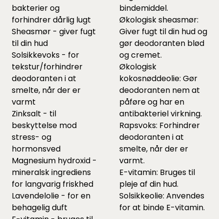
bakterier og
bindemiddel.
forhindrer dårlig lugt
Økologisk sheasmør:
Sheasmør - giver fugt
Giver fugt til din hud og
til din hud
gør deodoranten blød
Solsikkevoks - for
og cremet.
tekstur/forhindrer
Økologisk
deodoranten i at
kokosnøddeolie: Gør
smelte, når der er
deodoranten nem at
varmt
påføre og har en
Zinksalt - til
antibakteriel virkning.
beskyttelse mod
Rapsvoks: Forhindrer
stress- og
deodoranten i at
hormonsved
smelte, når der er
Magnesium hydroxid -
varmt.
mineralsk ingrediens
E-vitamin: Bruges til
for langvarig friskhed
pleje af din hud.
Lavendelolie - for en
Solsikkeolie: Anvendes
behagelig duft
for at binde E-vitamin.