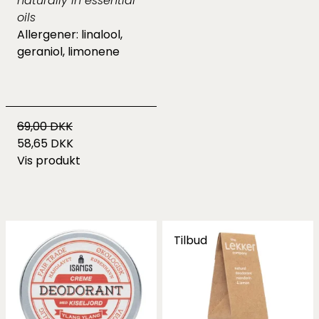
naturally in essential
oils
Allergener: linalool,
geraniol, limonene
69,00 DKK
58,65 DKK
Vis produkt
Tilbud