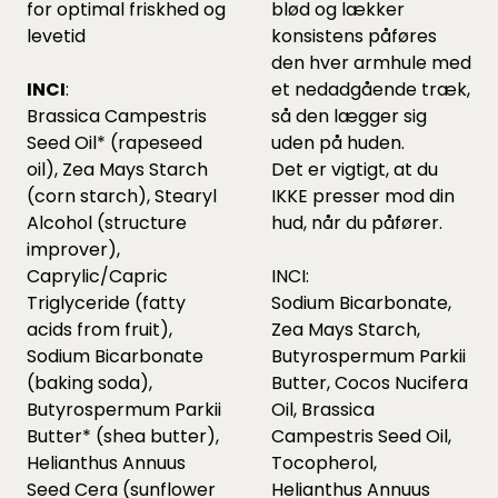
for optimal friskhed og
blød og lækker
levetid
konsistens påføres
den hver armhule med
INCI
:
et nedadgående træk,
Brassica Campestris
så den lægger sig
Seed Oil* (rapeseed
uden på huden.
oil), Zea Mays Starch
Det er vigtigt, at du
(corn starch), Stearyl
IKKE presser mod din
Alcohol (structure
hud, når du påfører.
improver),
Caprylic/Capric
INCI:
Triglyceride (fatty
Sodium Bicarbonate,
acids from fruit),
Zea Mays Starch,
Sodium Bicarbonate
Butyrospermum Parkii
(baking soda),
Butter, Cocos Nucifera
Butyrospermum Parkii
Oil, Brassica
Butter* (shea butter),
Campestris Seed Oil,
Helianthus Annuus
Tocopherol,
Seed Cera (sunflower
Helianthus Annuus