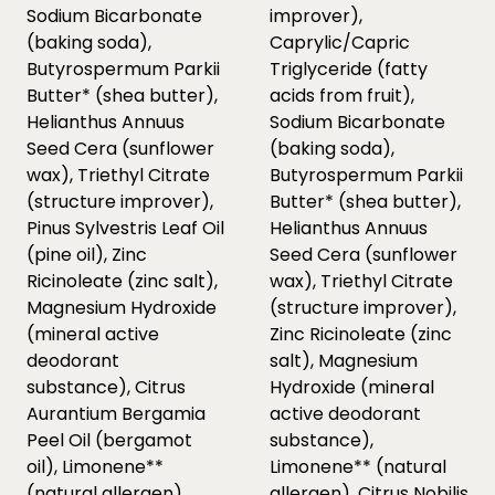
Sodium Bicarbonate
improver),
(baking soda),
Caprylic/Capric
Butyrospermum Parkii
Triglyceride (fatty
Butter* (shea butter),
acids from fruit),
Helianthus Annuus
Sodium Bicarbonate
Seed Cera (sunflower
(baking soda),
wax), Triethyl Citrate
Butyrospermum Parkii
(structure improver),
Butter* (shea butter),
Pinus Sylvestris Leaf Oil
Helianthus Annuus
(pine oil), Zinc
Seed Cera (sunflower
Ricinoleate (zinc salt),
wax), Triethyl Citrate
Magnesium Hydroxide
(structure improver),
(mineral active
Zinc Ricinoleate (zinc
deodorant
salt), Magnesium
substance), Citrus
Hydroxide (mineral
Aurantium Bergamia
active deodorant
Peel Oil (bergamot
substance),
oil), Limonene**
Limonene** (natural
(natural allergen),
allergen), Citrus Nobilis