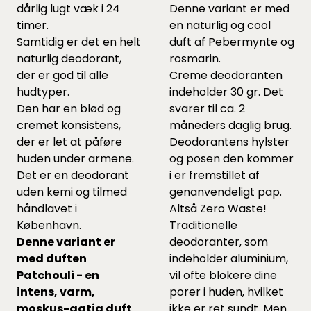
dårlig lugt væk i 24
Denne variant er med
timer.
en naturlig og cool
Samtidig er det en helt
duft af Pebermynte og
naturlig deodorant,
rosmarin.
der er god til alle
Creme deodoranten
hudtyper.
indeholder 30 gr. Det
Den har en blød og
svarer til ca. 2
cremet konsistens,
måneders daglig brug.
der er let at påføre
Deodorantens hylster
huden under armene.
og posen den kommer
Det er en deodorant
i er fremstillet af
uden kemi og tilmed
genanvendeligt pap.
håndlavet i
Altså Zero Waste!
København.
Traditionelle
Denne variant er
deodoranter, som
med duften
indeholder aluminium,
Patchouli - en
vil ofte blokere dine
intens, varm,
porer i huden, hvilket
moskus-agtig duft
ikke er ret sundt. Men