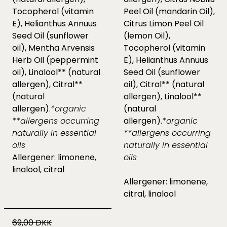
Tocopherol (vitamin
Peel Oil (mandarin Oil),
E), Helianthus Annuus
Citrus Limon Peel Oil
Seed Oil (sunflower
(lemon Oil),
oil), Mentha Arvensis
Tocopherol (vitamin
Herb Oil (peppermint
E), Helianthus Annuus
oil), Linalool** (natural
Seed Oil (sunflower
allergen), Citral**
oil), Citral** (natural
(natural
allergen), Linalool**
allergen).
*organic
(natural
**allergens occurring
allergen).
*organic
naturally in essential
**allergens occurring
oils
naturally in essential
Allergener: limonene,
oils
linalool, citral
Allergener: limonene,
citral, linalool
69,00 DKK