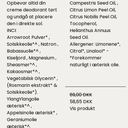
Opbevar altid din
Campestris Seed Oil, ,
creme deodorant tørt
Citrus Limon Peel Oil,
og undgå at placere
Citrus Nobilis Peel Oil,
den i direkte sol.
Tocopherol,
INCI:
Helianthus Annuus
Arrowroot Pulver* ,
Seed Oil.
Solsikkeolie*^ , Natron ,
Allergener: Limonene*,
Babassuolie*^ ,
Citral*, Linalool* -
Kiseljord , Magnesium ,
*Forekommer
Sheasmør*^ ,
naturligt i æterisk olie.
Kakaosmør*^ ,
Vegetabilsk Glycerin* ,
(Rosmarin ekstrakt* &
Solsikkeolie*).
69,00 DKK
YlangYlangolie
58,65 DKK
æterisk*^ ,
Vis produkt
Appelsinolie æterisk* ,
Geraniumolie
æterisk*^.