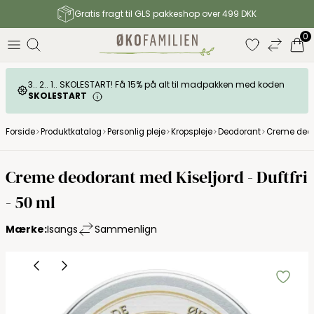
Gratis fragt til GLS pakkeshop over 499 DKK
0
3.. 2.. 1.. SKOLESTART! Få 15% på alt til madpakken med koden
SKOLESTART
Forside
Produktkatalog
Personlig pleje
Kropspleje
Deodorant
Creme deodo
Creme deodorant med Kiseljord - Duftfri
- 50 ml
Mærke:
Isangs
Sammenlign