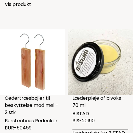
Vis produkt
Cedertræsbøjler til
Læderpleje af bivoks -
beskyttelse mod møl -
70 ml
2 stk
BISTAD
Bürstenhaus Redecker
BIS-20190
BUR-50459
Læderpleje fra BISTAD