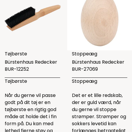
Tøjbørste
Stoppeæg
Bürstenhaus Redecker
Bürstenhaus Redecker
BUR-12252
BUR-27069
Tøjbørste
Stoppeæg
Når du gerne vil passe
Det er et lille redskab,
godt på dit tøj er en
der er guld værd, når
tøjbørste en rigtig god
du gerne vil stoppe
måde at holde det i fin
strømper.
Strømper og
form på. Du kan med
sokkers levetid kan
lethed fjerne støv og
forlænges betragteligt