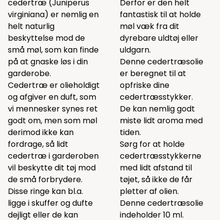
cedertræ (Juniperus
Derfor er den helt
virginiana) er nemlig en
fantastisk til at holde
helt naturlig
møl væk fra dit
beskyttelse mod de
dyrebare uldtøj eller
små møl, som kan finde
uldgarn.
på at gnaske løs i din
Denne cedertræsolie
garderobe.
er beregnet til at
Cedertræ er olieholdigt
opfriske dine
og afgiver en duft, som
cedertræsstykker.
vi mennesker synes ret
De kan nemlig godt
godt om, men som møl
miste lidt aroma med
derimod ikke kan
tiden.
fordrage, så lidt
Sørg for at holde
cedertræ i garderoben
cedertræsstykkerne
vil beskytte dit tøj mod
med lidt afstand til
de små forbrydere.
tøjet, så ikke de får
Disse ringe kan bl.a.
pletter af olien.
ligge i skuffer og dufte
Denne cedertræsolie
dejligt eller de kan
indeholder 10 ml.