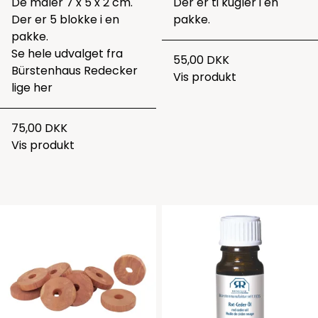
De måler 7 x 5 x 2 cm.
Der er ti kugler i en
Der er 5 blokke i en
pakke.
pakke.
Se hele udvalget fra
55,00 DKK
Bürstenhaus Redecker
Vis produkt
lige
her
75,00 DKK
Vis produkt