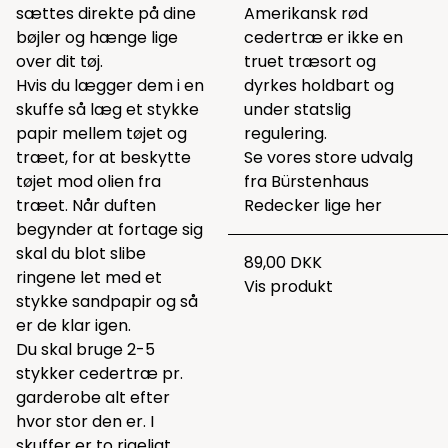
sættes direkte på dine
Amerikansk rød
bøjler og hænge lige
cedertræ er ikke en
over dit tøj.
truet træsort og
Hvis du lægger dem i en
dyrkes holdbart og
skuffe så læg et stykke
under statslig
papir mellem tøjet og
regulering.
træet, for at beskytte
Se vores store udvalg
tøjet mod olien fra
fra Bürstenhaus
træet. Når duften
Redecker lige
her
begynder at fortage sig
skal du blot slibe
89,00 DKK
ringene let med et
Vis produkt
stykke sandpapir og så
er de klar igen.
Du skal bruge 2-5
stykker cedertræ pr.
garderobe alt efter
hvor stor den er. I
skuffer er to rigeligt.