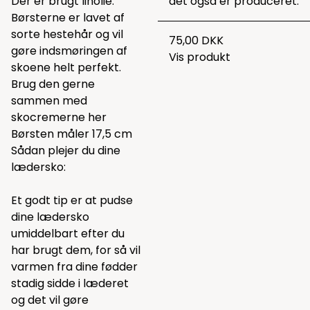
Der er brugt linolie.
det også er produceret.
Børsterne er lavet af
sorte hestehår og vil
75,00 DKK
gøre indsmøringen af
Vis produkt
skoene helt perfekt.
Brug den gerne
sammen med
skocremerne
her
Børsten måler 17,5 cm
Sådan plejer du dine
lædersko:
Et godt tip er at pudse
dine lædersko
umiddelbart efter du
har brugt dem, for så vil
varmen fra dine fødder
stadig sidde i læderet
og det vil gøre