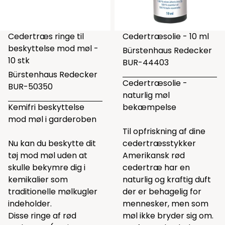
Cedertræs ringe til
Cedertræsolie - 10 ml
beskyttelse mod møl -
Bürstenhaus Redecker
10 stk
BUR-44403
Bürstenhaus Redecker
Cedertræsolie -
BUR-50350
naturlig møl
Kemifri beskyttelse
bekæmpelse
mod møl i garderoben
Til opfriskning af dine
Nu kan du beskytte dit
cedertræsstykker
tøj mod møl uden at
Amerikansk rød
skulle bekymre dig i
cedertræ har en
kemikalier som
naturlig og kraftig duft
traditionelle mølkugler
der er behagelig for
indeholder.
mennesker, men som
Disse ringe af rød
møl ikke bryder sig om.