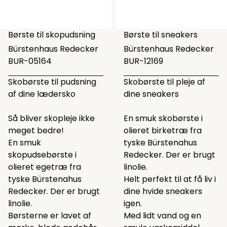
Børste til skopudsning
Børste til sneakers
Bürstenhaus Redecker
Bürstenhaus Redecker
BUR-05164
BUR-12169
Skobørste til pudsning
Skobørste til pleje af
af dine lædersko
dine sneakers
Så bliver skopleje ikke
En smuk skobørste i
meget bedre!
olieret birketræ fra
En smuk
tyske Bürstenahus
skopudsebørste i
Redecker. Der er brugt
olieret egetræ fra
linolie.
tyske Bürstenahus
Helt perfekt til at få liv i
Redecker. Der er brugt
dine hvide sneakers
linolie.
igen.
Børsterne er lavet af
Med lidt vand og en