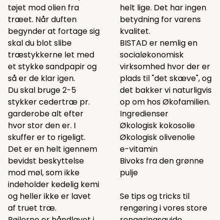
tøjet mod olien fra
helt lige. Det har ingen
træet. Når duften
betydning for varens
begynder at fortage sig
kvalitet.
skal du blot slibe
BISTAD er nemlig en
træstykkerne let med
socialøkonomisk
et stykke sandpapir og
virksomhed hvor der er
så er de klar igen.
plads til "det skæve", og
Du skal bruge 2-5
det bakker vi naturligvis
stykker cedertræ pr.
op om hos Økofamilien.
garderobe alt efter
Ingredienser
hvor stor den er. I
Økologisk kokosolie
skuffer er to rigeligt.
Økologisk olivenolie
Det er en helt igennem
e-vitamin
bevidst beskyttelse
Bivoks fra den grønne
mod møl, som ikke
pulje
indeholder kedelig kemi
og heller ikke er lavet
Se tips og tricks til
af truet træ.
rengøring i vores
store
Bøjlerne er håndlavet i
rengøringsguide