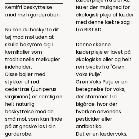
Kemifri beskyttelse
Nu er der mulighed for
mod møl i garderoben
økologisk pleje af læder
med denne lækre sag
Nu kan du beskytte dit
fra BISTAD.
tøj mod møl uden at
skulle bekymre dig i
Denne skønne
kemikalier som
læderpleje er lavet på
traditionelle mølkugler
økologiske olier og helt
indeholder.
ren bivoks fra "Grøn
Disse bøjler med
Voks Pulje".
stykker af rød
Grøn Voks Pulje er en
cedertræ (Juniperus
betegnelse for voks,
virginiana) er nemlig en
der stammer fra
helt naturlig
bigårde, hvor der
beskyttelse mod de
hverken anvendes
små møl, som kan finde
pesticider eller
på at gnaske løs i din
antibiotika.
garderobe.
Det er en lædervoks,