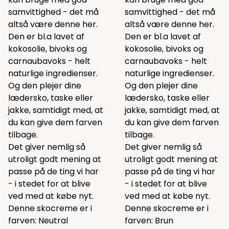
samvittighed - det må
samvittighed - det må
altså være denne her.
altså være denne her.
Den er bl.a lavet af
Den er bl.a lavet af
kokosolie, bivoks og
kokosolie, bivoks og
carnaubavoks - helt
carnaubavoks - helt
naturlige ingredienser.
naturlige ingredienser.
Og den plejer dine
Og den plejer dine
lædersko, taske eller
lædersko, taske eller
jakke, samtidigt med, at
jakke, samtidigt med, at
du kan give dem farven
du kan give dem farven
tilbage.
tilbage.
Det giver nemlig så
Det giver nemlig så
utroligt godt mening at
utroligt godt mening at
passe på de ting vi har
passe på de ting vi har
- i stedet for at blive
- i stedet for at blive
ved med at købe nyt.
ved med at købe nyt.
Denne skocreme er i
Denne skocreme er i
farven: Neutral
farven: Brun