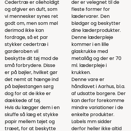
Cedertræ er olieholdigt
der er velegnet til de
og afgiver en duft, som
fleste former for
vi mennesker synes ret
lædervarer. Den
godt om, men som møl
blødgør og beskytter
derimod ikke kan
dine læderprodukter.
fordrage, så et par
Denne læderpleje
stykker cedertræ i
kommer i en lille
garderoben vil
glaskrukke med
beskytte dit tøj mod de
metallåg og der er 70
små forbrydere. Disse
ml. læderpleje i
er på bøjler, hvilket gør
krukken.
det nemt at hænge ind
Denne vare er
på bøjlestangen sørg
håndlavet i Aarhus, bl.a.
dog for at de ikke er
af udsatte borgere. Der
dækkede af tøj.
kan derfor forekomme
Hvis du lægger dem i en
mindre variationer i de
skuffe så læg et stykke
enkelte produkter.
papir mellem tøjet og
Labels mm sidder
træet, for at beskytte
derfor heller ikke altid