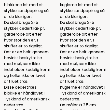
blokkene let med et
kuglerne let med et
stykke sandpapir og så
stykke sandpapir og så
er de klar igen.
er de klar igen.
Du skal bruge 2-5
Du skal bruge 2-5
stykker cedertræ pr.
stykker cedertræ pr.
garderobe alt efter
garderobe alt efter
hvor stor den er. I
hvor stor den er. I
skuffer er to rigeligt.
skuffer er to rigeligt.
Det er en helt igennem
Det er en helt igennem
bevidst beskyttelse
bevidst beskyttelse
mod møl, som ikke
mod møl, som ikke
indeholder kedelig kemi
indeholder kedelig kemi
og heller ikke er lavet
og heller ikke er lavet
af truet træ.
af truet træ.
Disse cedertræs
Kuglerne er håndlavet i
blokke er håndlavet i
Tyskland af amerikansk
Tyskland af amerikansk
cedertræ.
cedertræ.
De måler Ø 2.5 cm