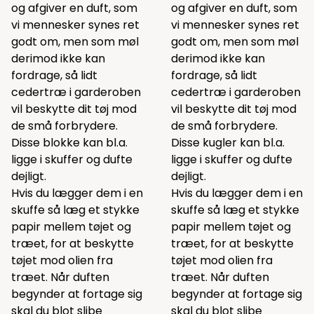
og afgiver en duft, som
og afgiver en duft, som
vi mennesker synes ret
vi mennesker synes ret
godt om, men som møl
godt om, men som møl
derimod ikke kan
derimod ikke kan
fordrage, så lidt
fordrage, så lidt
cedertræ i garderoben
cedertræ i garderoben
vil beskytte dit tøj mod
vil beskytte dit tøj mod
de små forbrydere.
de små forbrydere.
Disse blokke kan bl.a.
Disse kugler kan bl.a.
ligge i skuffer og dufte
ligge i skuffer og dufte
dejligt.
dejligt.
Hvis du lægger dem i en
Hvis du lægger dem i en
skuffe så læg et stykke
skuffe så læg et stykke
papir mellem tøjet og
papir mellem tøjet og
træet, for at beskytte
træet, for at beskytte
tøjet mod olien fra
tøjet mod olien fra
træet. Når duften
træet. Når duften
begynder at fortage sig
begynder at fortage sig
skal du blot slibe
skal du blot slibe