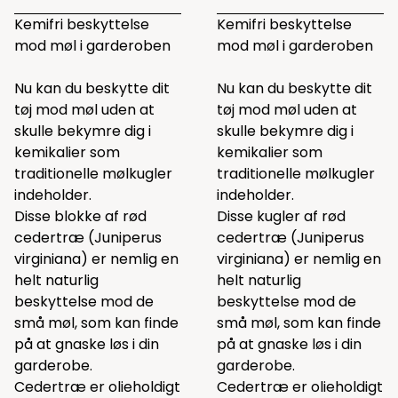
Kemifri beskyttelse
Kemifri beskyttelse
mod møl i garderoben
mod møl i garderoben
Nu kan du beskytte dit
Nu kan du beskytte dit
tøj mod møl uden at
tøj mod møl uden at
skulle bekymre dig i
skulle bekymre dig i
kemikalier som
kemikalier som
traditionelle mølkugler
traditionelle mølkugler
indeholder.
indeholder.
Disse blokke af rød
Disse kugler af rød
cedertræ (Juniperus
cedertræ (Juniperus
virginiana) er nemlig en
virginiana) er nemlig en
helt naturlig
helt naturlig
beskyttelse mod de
beskyttelse mod de
små møl, som kan finde
små møl, som kan finde
på at gnaske løs i din
på at gnaske løs i din
garderobe.
garderobe.
Cedertræ er olieholdigt
Cedertræ er olieholdigt