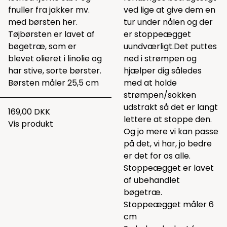
fnuller fra jakker mv.
ved lige at give dem en
med børsten her.
tur under nålen og der
Tøjbørsten er lavet af
er stoppeægget
bøgetræ, som er
uundværligt.
Det
puttes
blevet olieret i linolie og
ned i strømpen og
har stive, sorte børster.
hjælper dig således
Børsten måler 25,5 cm
med at holde
strømpen/sokken
udstrakt så det er langt
169,00 DKK
lettere at stoppe den.
Vis produkt
Og jo mere vi kan passe
på det, vi har, jo bedre
er det for os alle.
Stoppeægget er lavet
af ubehandlet
bøgetræ.
Stoppeægget måler 6
cm