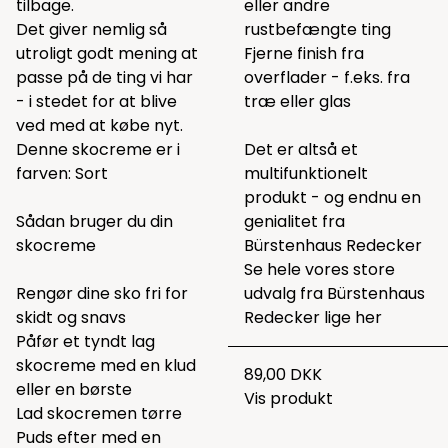
tilbage.
eller andre
Det giver nemlig så
rustbefængte ting
utroligt godt mening at
Fjerne finish fra
passe på de ting vi har
overflader - f.eks. fra
- i stedet for at blive
træ eller glas
ved med at købe nyt.
Denne skocreme er i
Det er altså et
farven: Sort
multifunktionelt
produkt - og endnu en
Sådan bruger du din
genialitet fra
skocreme
Bürstenhaus Redecker
Se hele vores store
Rengør dine sko fri for
udvalg fra Bürstenhaus
skidt og snavs
Redecker lige
her
Påfør et tyndt lag
skocreme med en klud
89,00 DKK
eller en børste
Vis produkt
Lad skocremen tørre
Puds efter med en