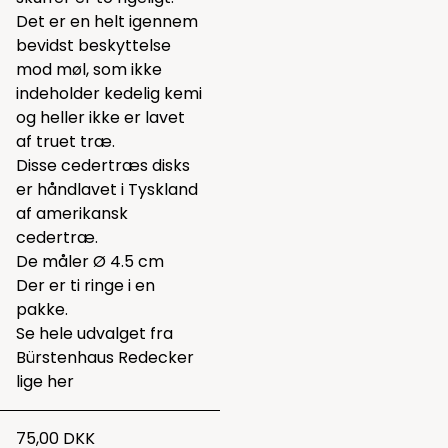
Det er en helt igennem
bevidst beskyttelse
mod møl, som ikke
indeholder kedelig kemi
og heller ikke er lavet
af truet træ.
Disse cedertræs disks
er håndlavet i Tyskland
af amerikansk
cedertræ.
De måler Ø 4.5 cm
Der er ti ringe i en
pakke.
Se hele udvalget fra
Bürstenhaus Redecker
lige
her
75,00 DKK