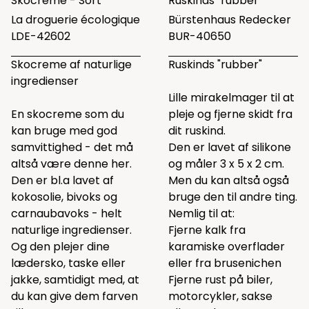
Skocreme - Sort
Ruskinds "rubber"
La droguerie écologique
Bürstenhaus Redecker
LDE-42602
BUR-40650
Skocreme af naturlige
Ruskinds "rubber"
ingredienser
Lille mirakelmager til at
En skocreme som du
pleje og fjerne skidt fra
kan bruge med god
dit ruskind.
samvittighed - det må
Den er lavet af silikone
altså være denne her.
og måler 3 x 5 x 2 cm.
Den er bl.a lavet af
Men du kan altså også
kokosolie, bivoks og
bruge den til andre ting.
carnaubavoks - helt
Nemlig til at:
naturlige ingredienser.
Fjerne kalk fra
Og den plejer dine
karamiske overflader
lædersko, taske eller
eller fra brusenichen
jakke, samtidigt med, at
Fjerne rust på biler,
du kan give dem farven
motorcykler, sakse