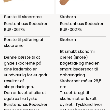
Børste til skocreme
Skohorn
Bürstenhaus Redecker
Bürstenhaus Redecker
BUR-06178
BUR-00278
Børste til påføring af
Skohorn
skocreme
Et smukt skohorn i
Denne børste til at
olieret (linolie)
gnide skocreme på
bøgetræ og med en
dine lædersko er
smart lædersnor til
uundværlig for et godt
ophængning.
resultat af
Skohornet måler 26,5
skopudsningen,
cm
Den er lavet af olieret
Træet brugt til
egetræ fra tyske
skohornet er lokalt
Bürstenahus Redecker.
dyrket i Tyskland hvor