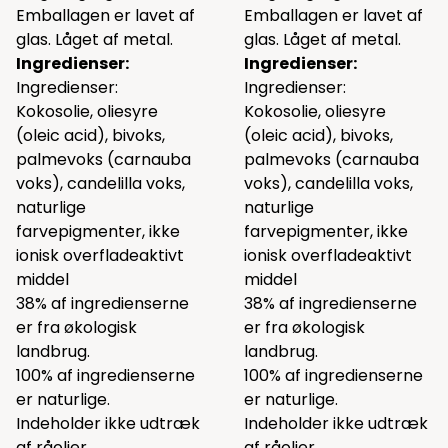
Emballagen er lavet af
Emballagen er lavet af
glas. Låget af metal.
glas. Låget af metal.
Ingredienser:
Ingredienser:
Ingredienser:
Ingredienser:
Kokosolie, oliesyre
Kokosolie, oliesyre
(oleic acid), bivoks,
(oleic acid), bivoks,
palmevoks (carnauba
palmevoks (carnauba
voks), candelilla voks,
voks), candelilla voks,
naturlige
naturlige
farvepigmenter, ikke
farvepigmenter, ikke
ionisk overfladeaktivt
ionisk overfladeaktivt
middel
middel
38% af ingredienserne
38% af ingredienserne
er fra økologisk
er fra økologisk
landbrug.
landbrug.
100% af ingredienserne
100% af ingredienserne
er naturlige.
er naturlige.
Indeholder ikke udtræk
Indeholder ikke udtræk
af råolier.
af råolier.