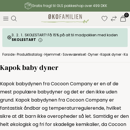
Gratis fragt til GLS pakkeshop over 499 DKK
0
3.. 2.. 1.. SKOLESTART! Få 15% på alt til madpakken med koden
SKOLESTART
Forside
Produktkatalog
Hjemmet
Soveværelset
Dyner
Kapok dyner
Kap
Kapok baby dyner
Kapok babydynen fra Cocoon Company er en af de
mest populære babydyner og det er den ikke uden
grund. Kapok babydynen fra Cocoon Company er
fantastisk åndbar og temperaturregulerende, hvilket
sikre at dit barn ikke overopheder så let. Samtidig er den
helt økologisk og fri for skadelige kemikalier, da Cocoon