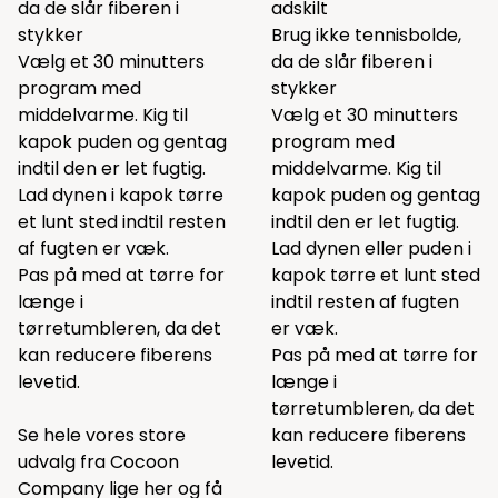
da de slår fiberen i
adskilt
stykker
Brug ikke tennisbolde,
Vælg et 30 minutters
da de slår fiberen i
program med
stykker
middelvarme. Kig til
Vælg et 30 minutters
kapok puden og gentag
program med
indtil den er let fugtig.
middelvarme. Kig til
Lad dynen i kapok tørre
kapok puden og gentag
et lunt sted indtil resten
indtil den er let fugtig.
af fugten er væk.
Lad dynen eller puden i
Pas på med at tørre for
kapok tørre et lunt sted
længe i
indtil resten af fugten
tørretumbleren, da det
er væk.
kan reducere fiberens
Pas på med at tørre for
levetid.
længe i
tørretumbleren, da det
Se hele vores store
kan reducere fiberens
udvalg fra Cocoon
levetid.
Company lige
her
og få