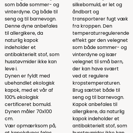
som både sommer- og
silkebomuld, er let og
vinterdyne. Og både til
åndbart og
seng og til barnevogn.
transporterer fugt væk
Denne dyne anbefales
fra kroppen. Den
til allergikere, da
temperaturregulerende
naturlig kapok
effekt gør den velegnet
indeholder et
som både sommer- og
antibakterielt stof, som
vinterdyne og især
husstøvmider ikke kan
velegnet til små børn,
leve i.
der kan have svært
Dynen er fyldt med
ved at regulere
ubehandlet økologisk
kropstemperaturen.
kapok, med et vår af
Brug sættet både til
100% økologisk
seng og til barnevogn.
certificeret bomuld.
Kapok anbefales til
Dynen måler 70x100
allergikere, da naturlig
cm.
kapok indeholder et
Vær opmærksom på,
antibakterielt stof, som
at kapokdyner føles
husstøvmider ikke kan