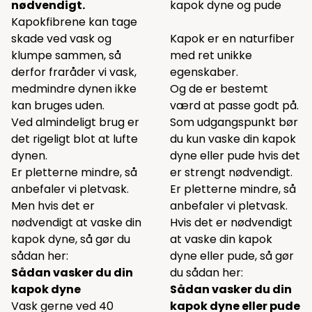
nødvendigt.
kapok dyne og pude
Kapokfibrene kan tage
skade ved vask og
Kapok er en naturfiber
klumpe sammen, så
med ret unikke
derfor fraråder vi vask,
egenskaber.
medmindre dynen ikke
Og de er bestemt
kan bruges uden.
værd at passe godt på.
Ved almindeligt brug er
Som udgangspunkt bør
det rigeligt blot at lufte
du kun vaske din kapok
dynen.
dyne eller pude hvis det
Er pletterne mindre, så
er strengt nødvendigt.
anbefaler vi pletvask.
Er pletterne mindre, så
Men hvis det er
anbefaler vi pletvask.
nødvendigt at vaske din
Hvis det er nødvendigt
kapok dyne, så gør du
at vaske din kapok
sådan her:
dyne eller pude, så gør
Sådan vasker du din
du sådan her:
kapok dyne
Sådan vasker du din
Vask gerne ved 40
kapok dyne eller pude