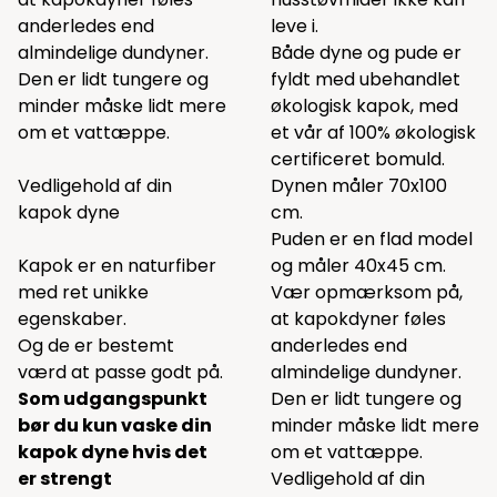
anderledes end
leve i.
almindelige dundyner.
Både dyne og pude er
Den er lidt tungere og
fyldt med ubehandlet
minder måske lidt mere
økologisk kapok, med
om et vattæppe.
et vår af 100% økologisk
certificeret bomuld.
Vedligehold af din
Dynen måler 70x100
kapok dyne
cm.
Puden er en flad model
Kapok er en naturfiber
og måler 40x45 cm.
med ret unikke
Vær opmærksom på,
egenskaber.
at kapokdyner føles
Og de er bestemt
anderledes end
værd at passe godt på.
almindelige dundyner.
Som udgangspunkt
Den er lidt tungere og
bør du kun vaske din
minder måske lidt mere
kapok dyne hvis det
om et vattæppe.
er strengt
Vedligehold af din