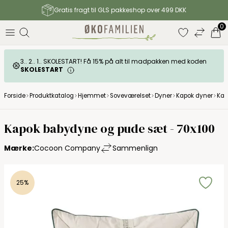
Gratis fragt til GLS pakkeshop over 499 DKK
0
3.. 2.. 1.. SKOLESTART! Få 15% på alt til madpakken med koden
SKOLESTART
Forside
Produktkatalog
Hjemmet
Soveværelset
Dyner
Kapok dyner
Kap
Kapok babydyne og pude sæt - 70x100
Mærke:
Cocoon Company
Sammenlign
25%