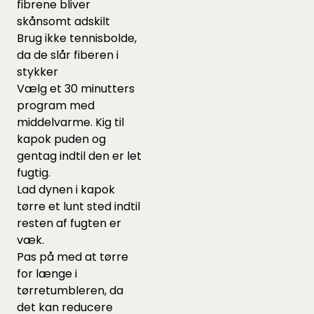
fibrene bliver
skånsomt adskilt
Brug ikke tennisbolde,
da de slår fiberen i
stykker
Vælg et 30 minutters
program med
middelvarme. Kig til
kapok puden og
gentag indtil den er let
fugtig.
Lad dynen i kapok
tørre et lunt sted indtil
resten af fugten er
væk.
Pas på med at tørre
for længe i
tørretumbleren, da
det kan reducere