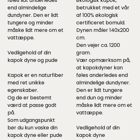
føles lidt anderledes
økologisk kapok,
end almindelige
betrukket med et vår
dundyner. Den er lidt
af 100% økologisk
tungere og minder
certificeret bomuld.
måske lidt mere om et
Dynen måler 140x200
vattæppe.
cm.
Den vejer ca. 1200
Vedligehold af din
gram.
kapok dyne og pude
Vær opmærksom på,
at kapokdyner kan
Kapok er en naturfiber
føles anderledes end
med ret unikke
almindelige dundyner.
egenskaber.
Den er lidt tungere
Og de er bestemt
end dun og minder
værd at passe godt
måske lidt mere om et
på.
vattæppe.
Som udgangspunkt
bør du kun vaske din
Vedligehold af din
kapok dyne eller pude
kapok dyne