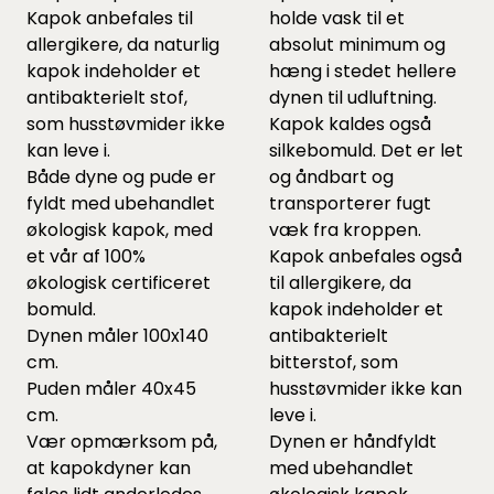
Kapok anbefales til
holde vask til et
allergikere, da naturlig
absolut minimum og
kapok indeholder et
hæng i stedet hellere
antibakterielt stof,
dynen til udluftning.
som husstøvmider ikke
Kapok kaldes også
kan leve i.
silkebomuld. Det er let
Både dyne og pude er
og åndbart og
fyldt med ubehandlet
transporterer fugt
økologisk kapok, med
væk fra kroppen.
et vår af 100%
Kapok anbefales også
økologisk certificeret
til allergikere, da
bomuld.
kapok indeholder et
Dynen måler 100x140
antibakterielt
cm.
bitterstof, som
Puden måler 40x45
husstøvmider ikke kan
cm.
leve i.
Vær opmærksom på,
Dynen er håndfyldt
at kapokdyner kan
med ubehandlet