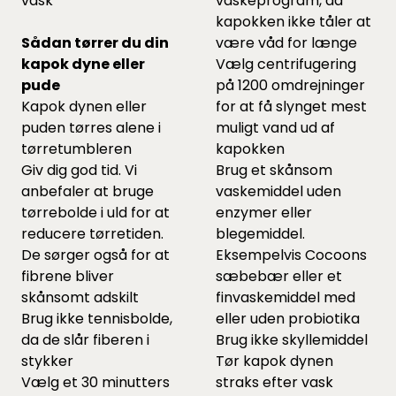
vask
vaskeprogram, da
kapokken ikke tåler at
Sådan tørrer du din
være våd for længe
kapok dyne eller
Vælg centrifugering
pude
på 1200 omdrejninger
Kapok dynen eller
for at få slynget mest
puden tørres alene i
muligt vand ud af
tørretumbleren
kapokken
Giv dig god tid. Vi
Brug et skånsom
anbefaler at bruge
vaskemiddel uden
tørrebolde
i uld for at
enzymer eller
reducere tørretiden.
blegemiddel.
De sørger også for at
Eksempelvis Cocoons
fibrene bliver
sæbebær
eller et
skånsomt adskilt
finvaskemiddel
med
Brug ikke tennisbolde,
eller uden probiotika
da de slår fiberen i
Brug ikke skyllemiddel
stykker
Tør kapok dynen
Vælg et 30 minutters
straks efter vask