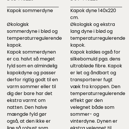
Kapok sommerdyne
Kapok dyne 140x220
cm.
Økologisk
Økologisk og ekstra
sommerdyne i blød og
lang dyne i blød og
temperaturregulerende
temperaturregulerende
kapok.
kapok.
Kapok sommerdynen
Kapok kaldes også for
er ca. halvt så meget
silkebomuld pga. dens
fyld som en almindelig
ultrabløde fibre. Kapok
kapokdyne og passer
er let og åndbart og
derfor rigtig godt til en
transporterer fugt
varm sommer eller til
væk fra kroppen. Den
dig der bare har det
temperaturregulerende
ekstra varmt om
effekt gør den
natten. Den halve
velegnet både som
mængde fyld gør
sommer- og
også, at den ikke er
vinterdyne. Dynen er
lige så robust som
ekstra velegnet til