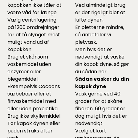
kapokken ikke tåler at
Ved almindeligt brug
være våd for længe
er det rigeligt blot at
Vælg centrifugering
lufte dynen.
på 1200 omdrejninger
Er pletterne mindre,
for at få slynget mest
så anbefaler vi
muligt vand ud af
pletvask.
kapokken
Men hvis det er
Brug et skånsom
nødvendigt at vaske
vaskemiddel uden
din kapok dyne, så gør
enzymer eller
du sådan her:
blegemiddel.
Sådan vasker du din
Eksempelvis Cocoons
kapok dyne
sæbebær
eller et
Vask gerne ved 40
finvaskemiddel
med
grader for at skåne
eller uden probiotika
fiberen. 60 grader er
Brug ikke skyllemiddel
dog muligt hvis det er
Tør kapok dynen eller
nødvendigt.
puden straks efter
Vælg et kort