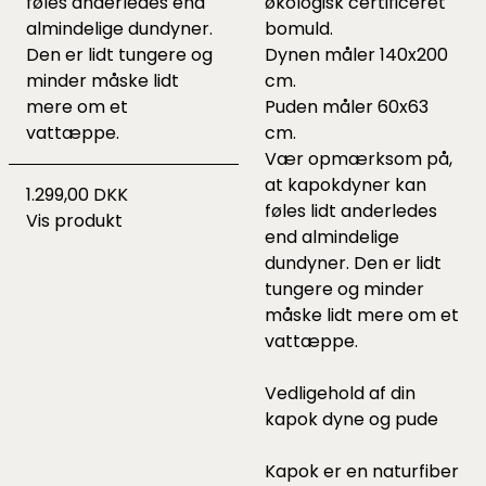
føles anderledes end
økologisk certificeret
almindelige dundyner.
bomuld.
Den er lidt tungere og
Dynen måler 140x200
minder måske lidt
cm.
mere om et
Puden måler 60x63
vattæppe.
cm.
Vær opmærksom på,
at kapokdyner kan
1.299,00 DKK
føles lidt anderledes
Vis produkt
end almindelige
dundyner. Den er lidt
tungere og minder
måske lidt mere om et
vattæppe.
Vedligehold af din
kapok dyne og pude
Kapok er en naturfiber