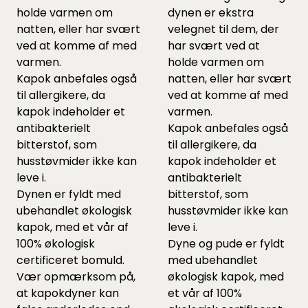
holde varmen om
dynen er ekstra
natten, eller har svært
velegnet til dem, der
ved at komme af med
har svært ved at
varmen.
holde varmen om
Kapok anbefales også
natten, eller har svært
til allergikere, da
ved at komme af med
kapok indeholder et
varmen.
antibakterielt
Kapok anbefales også
bitterstof, som
til allergikere, da
husstøvmider ikke kan
kapok indeholder et
leve i.
antibakterielt
Dynen er fyldt med
bitterstof, som
ubehandlet økologisk
husstøvmider ikke kan
kapok, med et vår af
leve i.
100% økologisk
Dyne og pude er fyldt
certificeret bomuld.
med ubehandlet
Vær opmærksom på,
økologisk kapok, med
at kapokdyner kan
et vår af 100%