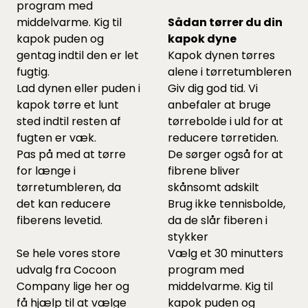
program med
middelvarme. Kig til
Sådan tørrer du din
kapok puden og
kapok dyne
gentag indtil den er let
Kapok dynen tørres
fugtig.
alene i tørretumbleren
Lad dynen eller puden i
Giv dig god tid. Vi
kapok tørre et lunt
anbefaler at bruge
sted indtil resten af
tørrebolde
i uld for at
fugten er væk.
reducere tørretiden.
Pas på med at tørre
De sørger også for at
for længe i
fibrene bliver
tørretumbleren, da
skånsomt adskilt
det kan reducere
Brug ikke tennisbolde,
fiberens levetid.
da de slår fiberen i
stykker
Se hele vores store
Vælg et 30 minutters
udvalg fra Cocoon
program med
Company lige
her
og
middelvarme. Kig til
få hjælp til at vælge
kapok puden og