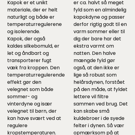
Kapok er et unikt
er ca. halvt så meget
materiale, der er helt
fyld som en almindelig
naturligt og både er
kapokdyne og passer
temperaturregulerene
derfor rigtig godt til en
og isolerende.
varm sommer eller til
Kapok, der også
dig der bare har det
kaldes silkebomuld, er
ekstra varmt om
let og åndbart og
natten. Den halve
transporterer fugt
mængde fyld gør
væk fra kroppen. Den
også, at den ikke er
temperaturregulerende
lige så robust som
effekt gør den
helårsdynen, forstået
velegnet som både
på den måde, at fyldet
sommer- og
lettere vil filtre
vinterdyne og især
sammen ved brug. Det
velegnet til børn, der
kan skabe små
kan have svært ved at
kuldebroer i de syede
regulere
felter i dynen. Så vær
kropstemperaturen.
opmærksom på at