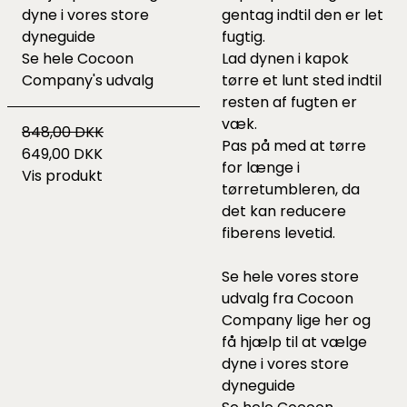
dyne i vores
store
gentag indtil den er let
dyneguide
fugtig.
Se hele
Cocoon
Lad dynen i kapok
Company's udvalg
tørre et lunt sted indtil
resten af fugten er
væk.
848,00 DKK
Pas på med at tørre
649,00 DKK
for længe i
Vis produkt
tørretumbleren, da
det kan reducere
fiberens levetid.
Se hele vores store
udvalg fra Cocoon
Company lige
her
og
få hjælp til at vælge
dyne i vores
store
dyneguide