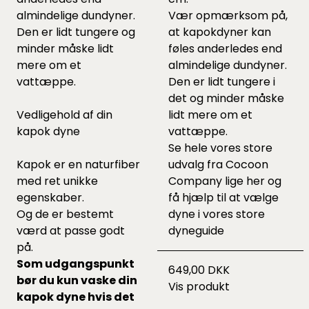
almindelige dundyner.
Vær opmærksom på,
Den er lidt tungere og
at kapokdyner kan
minder måske lidt
føles anderledes end
mere om et
almindelige dundyner.
vattæppe.
Den er lidt tungere i
det og minder måske
Vedligehold af din
lidt mere om et
kapok dyne
vattæppe.
Se hele vores store
Kapok er en naturfiber
udvalg fra Cocoon
med ret unikke
Company lige
her
og
egenskaber.
få hjælp til at vælge
Og de er bestemt
dyne i vores
store
værd at passe godt
dyneguide
på.
Som udgangspunkt
649,00 DKK
bør du kun vaske din
Vis produkt
kapok dyne hvis det