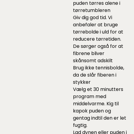
puden tørres alene i
tørretumbleren
Giv dig god tid. Vi
anbefaler at bruge
tørrebolde
i uld for at
reducere tørretiden.
De sørger også for at
fibrene bliver
skånsomt adskilt
Brug ikke tennisbolde,
da de slår fiberen i
stykker
Vælg et 30 minutters
program med
middelvarme. Kig til
kapok puden og
gentag indtil den er let
fugtig.
Lad dynen eller puden i