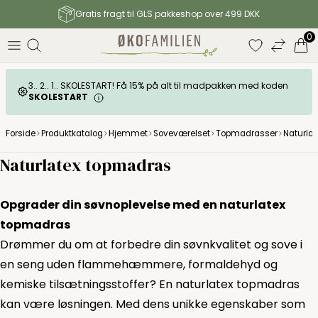
Gratis fragt til GLS pakkeshop over 499 DKK
0
3.. 2.. 1.. SKOLESTART! Få 15% på alt til madpakken med koden
SKOLESTART
Forside
Produktkatalog
Hjemmet
Soveværelset
Topmadrasser
Naturla
Naturlatex topmadras
Opgrader din søvnoplevelse med en naturlatex
topmadras
Drømmer du om at forbedre din søvnkvalitet og sove i
en seng uden flammehæmmere, formaldehyd og
kemiske tilsætningsstoffer? En naturlatex topmadras
kan være løsningen. Med dens unikke egenskaber som