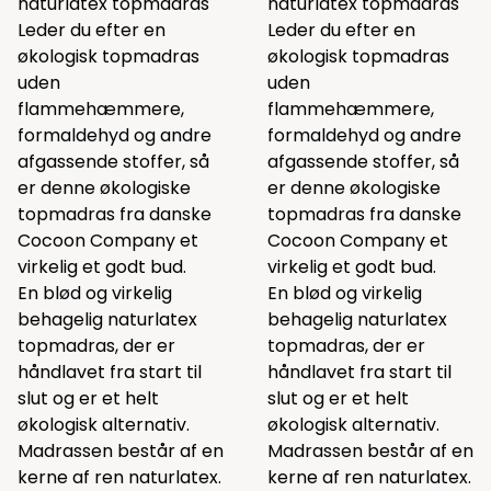
naturlatex topmadras
naturlatex topmadras
Leder du efter en
Leder du efter en
økologisk topmadras
økologisk topmadras
uden
uden
flammehæmmere,
flammehæmmere,
formaldehyd og andre
formaldehyd og andre
afgassende stoffer, så
afgassende stoffer, så
er denne økologiske
er denne økologiske
topmadras fra danske
topmadras fra danske
Cocoon Company et
Cocoon Company et
virkelig et godt bud.
virkelig et godt bud.
En blød og virkelig
En blød og virkelig
behagelig naturlatex
behagelig naturlatex
topmadras, der er
topmadras, der er
håndlavet fra start til
håndlavet fra start til
slut og er et helt
slut og er et helt
økologisk alternativ.
økologisk alternativ.
Madrassen består af en
Madrassen består af en
kerne af ren naturlatex.
kerne af ren naturlatex.