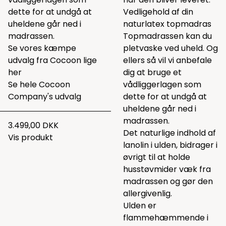
dette
for at undgå at
Vedligehold af din
uheldene går ned i
naturlatex topmadras
madrassen.
Topmadrassen kan du
Se vores kæmpe
pletvaske ved uheld. Og
udvalg fra Cocoon lige
ellers så vil vi anbefale
her
dig at bruge et
Se hele
Cocoon
vådliggerlagen som
Company's udvalg
dette
for at undgå at
uheldene går ned i
madrassen.
3.499,00 DKK
Det naturlige indhold af
Vis produkt
lanolin i ulden, bidrager i
øvrigt til at holde
husstøvmider væk fra
madrassen og gør den
allergivenlig.
Ulden er
flammehæmmende i