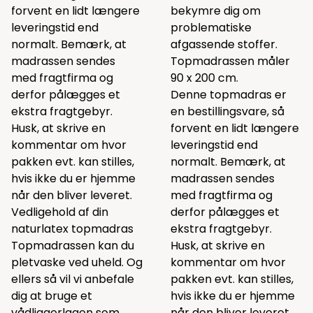
forvent en lidt længere
bekymre dig om
leveringstid end
problematiske
normalt. Bemærk, at
afgassende stoffer.
madrassen sendes
Topmadrassen måler
med fragtfirma og
90 x 200 cm.
derfor pålægges et
Denne topmadras er
ekstra fragtgebyr.
en bestillingsvare, så
Husk, at skrive en
forvent en lidt længere
kommentar om hvor
leveringstid end
pakken evt. kan stilles,
normalt. Bemærk, at
hvis ikke du er hjemme
madrassen sendes
når den bliver leveret.
med fragtfirma og
Vedligehold af din
derfor pålægges et
naturlatex topmadras
ekstra fragtgebyr.
Topmadrassen kan du
Husk, at skrive en
pletvaske ved uheld. Og
kommentar om hvor
ellers så vil vi anbefale
pakken evt. kan stilles,
dig at bruge et
hvis ikke du er hjemme
vådliggerlagen som
når den bliver leveret.