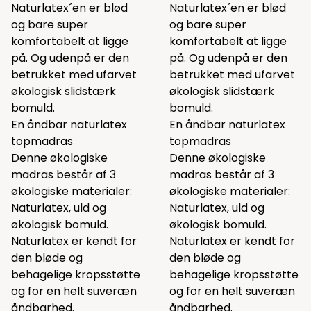
Naturlatex´en er blød
Naturlatex´en er blød
og bare super
og bare super
komfortabelt at ligge
komfortabelt at ligge
på. Og udenpå er den
på. Og udenpå er den
betrukket med ufarvet
betrukket med ufarvet
økologisk slidstærk
økologisk slidstærk
bomuld.
bomuld.
En åndbar naturlatex
En åndbar naturlatex
topmadras
topmadras
Denne økologiske
Denne økologiske
madras består af 3
madras består af 3
økologiske materialer:
økologiske materialer:
Naturlatex, uld og
Naturlatex, uld og
økologisk bomuld.
økologisk bomuld.
Naturlatex er kendt for
Naturlatex er kendt for
den bløde og
den bløde og
behagelige kropsstøtte
behagelige kropsstøtte
og for en helt suveræn
og for en helt suveræn
åndbarhed.
åndbarhed.