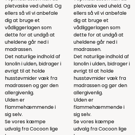
pletvaske ved uheld. Og
pletvaske ved uheld. Og
ellers så vil vi anbefale
ellers så vil vi anbefale
dig at bruge et
dig at bruge et
vådliggerlagen som
vådliggerlagen som
dette
for at undgå at
dette
for at undgå at
uheldene går ned i
uheldene går ned i
madrassen.
madrassen.
Det naturlige indhold af
Det naturlige indhold af
lanolin i ulden, bidrager i
lanolin i ulden, bidrager i
øvrigt til at holde
øvrigt til at holde
husstøvmider væk fra
husstøvmider væk fra
madrassen og gør den
madrassen og gør den
allergivenlig.
allergivenlig.
Ulden er
Ulden er
flammehæmmende i
flammehæmmende i
sig selv.
sig selv.
Se vores kæmpe
Se vores kæmpe
udvalg fra Cocoon lige
udvalg fra Cocoon lige