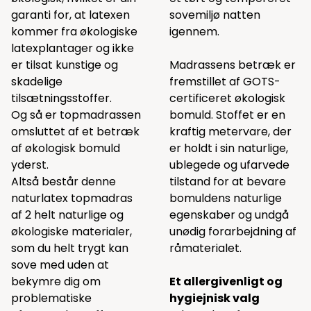
garanti for, at latexen
sovemiljø natten
kommer fra økologiske
igennem.
latexplantager og ikke
er tilsat kunstige og
Madrassens betræk er
skadelige
fremstillet af GOTS-
tilsætningsstoffer.
certificeret økologisk
Og så er topmadrassen
bomuld. Stoffet er en
omsluttet af et betræk
kraftig metervare, der
af økologisk bomuld
er holdt i sin naturlige,
yderst.
ublegede og ufarvede
Altså består denne
tilstand for at bevare
naturlatex topmadras
bomuldens naturlige
af 2 helt naturlige og
egenskaber og undgå
økologiske materialer,
unødig forarbejdning af
som du helt trygt kan
råmaterialet.
sove med uden at
bekymre dig om
Et allergivenligt og
problematiske
hygiejnisk valg