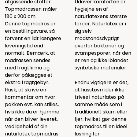
afgassende stoffer.
Udover komforten er
Topmadrassen måler
hygiejne en af
180 x 200 cm.
naturlatexens største
Denne topmadras er
forcer. Naturlatex er i
en bestillingsvare, så
sig selv
forvent en lidt længere
modstandsdygtigt
leveringstid end
overfor bakterier og
normalt. Bemærk, at
svampesporer, når den
madrassen sendes
er ren og ikke iblandet
med fragtfirma og
syntetiske materialer.
derfor pålægges et
ekstra fragtgebyr.
Endnu vigtigere er det,
Husk, at skrive en
at husstøvmider ikke
kommentar om hvor
trives i naturlatex på
pakken evt. kan stilles,
samme måde som i
hvis ikke du er hjemme
traditionelt skum eller
når den bliver leveret.
fjer, hvilket gør denne
Vedligehold af din
topmadras til en ideel
naturlatex topmadras
løsning for