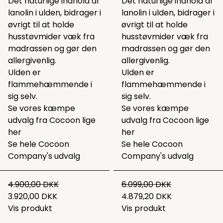
Det naturlige indhold af
Det naturlige indhold af
lanolin i ulden, bidrager i
lanolin i ulden, bidrager i
øvrigt til at holde
øvrigt til at holde
husstøvmider væk fra
husstøvmider væk fra
madrassen og gør den
madrassen og gør den
allergivenlig.
allergivenlig.
Ulden er
Ulden er
flammehæmmende i
flammehæmmende i
sig selv.
sig selv.
Se vores kæmpe
Se vores kæmpe
udvalg fra Cocoon lige
udvalg fra Cocoon lige
her
her
Se hele
Cocoon
Se hele
Cocoon
Company's udvalg
Company's udvalg
4.900,00 DKK
6.099,00 DKK
3.920,00 DKK
4.879,20 DKK
Vis produkt
Vis produkt