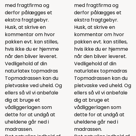
med fragtfirma og
med fragtfirma og
derfor pålægges et
derfor pålægges et
ekstra fragtgebyr.
ekstra fragtgebyr.
Husk, at skrive en
Husk, at skrive en
kommentar om hvor
kommentar om hvor
pakken evt. kan stilles,
pakken evt. kan stilles,
hvis ikke du er hjemme
hvis ikke du er hjemme
når den bliver leveret.
når den bliver leveret.
Vedligehold af din
Vedligehold af din
naturlatex topmadras
naturlatex topmadras
Topmadrassen kan du
Topmadrassen kan du
pletvaske ved uheld. Og
pletvaske ved uheld. Og
ellers så vil vi anbefale
ellers så vil vi anbefale
dig at bruge et
dig at bruge et
vådliggerlagen som
vådliggerlagen som
dette
for at undgå at
dette
for at undgå at
uheldene går ned i
uheldene går ned i
madrassen.
madrassen.