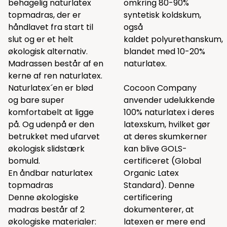
behagelig naturlatex
omkring 80-90%
topmadras, der er
syntetisk koldskum,
håndlavet fra start til
også
slut og er et helt
kaldet polyurethanskum,
økologisk alternativ.
blandet med 10-20%
Madrassen består af en
naturlatex.
kerne af ren naturlatex.
Naturlatex´en er blød
Cocoon Company
og bare super
anvender udelukkende
komfortabelt at ligge
100% naturlatex i deres
på. Og udenpå er den
latexskum, hvilket gør
betrukket med ufarvet
at deres skumkerner
økologisk slidstærk
kan blive GOLS-
bomuld.
certificeret (Global
En åndbar naturlatex
Organic Latex
topmadras
Standard). Denne
Denne økologiske
certificering
madras består af 2
dokumenterer, at
økologiske materialer:
latexen er mere end