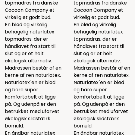
topmadras fra danske
topmadras fra danske
Cocoon Company et
Cocoon Company et
virkelig et godt bud.
virkelig et godt bud.
En blød og virkelig
En blød og virkelig
behagelig naturlatex
behagelig naturlatex
topmadras, der er
topmadras, der er
håndlavet fra start til
håndlavet fra start til
slut og er et helt
slut og er et helt
økologisk alternativ.
økologisk alternativ.
Madrassen består af en
Madrassen består af en
kerne af ren naturlatex.
kerne af ren naturlatex.
Naturlatex´en er blød
Naturlatex´en er blød
og bare super
og bare super
komfortabelt at ligge
komfortabelt at ligge
på. Og udenpå er den
på. Og udenpå er den
betrukket med ufarvet
betrukket med ufarvet
økologisk slidstærk
økologisk slidstærk
bomuld.
bomuld.
En åndbar naturlatex
En åndbar naturlatex