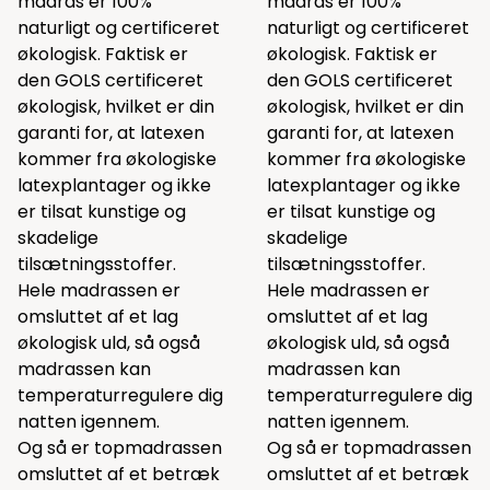
madras er 100%
madras er 100%
naturligt og certificeret
naturligt og certificeret
økologisk. Faktisk er
økologisk. Faktisk er
den GOLS certificeret
den GOLS certificeret
økologisk, hvilket er din
økologisk, hvilket er din
garanti for, at latexen
garanti for, at latexen
kommer fra økologiske
kommer fra økologiske
latexplantager og ikke
latexplantager og ikke
er tilsat kunstige og
er tilsat kunstige og
skadelige
skadelige
tilsætningsstoffer.
tilsætningsstoffer.
Hele madrassen er
Hele madrassen er
omsluttet af et lag
omsluttet af et lag
økologisk uld, så også
økologisk uld, så også
madrassen kan
madrassen kan
temperaturregulere dig
temperaturregulere dig
natten igennem.
natten igennem.
Og så er topmadrassen
Og så er topmadrassen
omsluttet af et betræk
omsluttet af et betræk