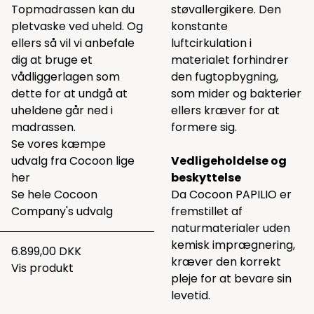
Topmadrassen kan du
støvallergikere. Den
pletvaske ved uheld. Og
konstante
ellers så vil vi anbefale
luftcirkulation i
dig at bruge et
materialet forhindrer
vådliggerlagen som
den fugtopbygning,
dette
for at undgå at
som mider og bakterier
uheldene går ned i
ellers kræver for at
madrassen.
formere sig.
Se vores kæmpe
udvalg fra Cocoon lige
Vedligeholdelse og
her
beskyttelse
Se hele
Cocoon
Da Cocoon PAPILIO er
Company's udvalg
fremstillet af
naturmaterialer uden
kemisk imprægnering,
6.899,00 DKK
kræver den korrekt
Vis produkt
pleje for at bevare sin
levetid.