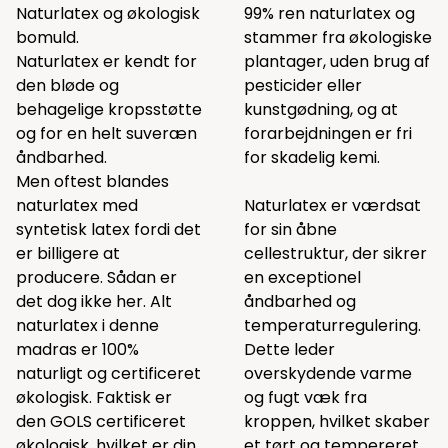
Naturlatex og økologisk
99% ren naturlatex og
bomuld.
stammer fra økologiske
Naturlatex er kendt for
plantager, uden brug af
den bløde og
pesticider eller
behagelige kropsstøtte
kunstgødning, og at
og for en helt suveræn
forarbejdningen er fri
åndbarhed.
for skadelig kemi.
Men oftest blandes
naturlatex med
Naturlatex er værdsat
syntetisk latex fordi det
for sin åbne
er billigere at
cellestruktur, der sikrer
producere. Sådan er
en exceptionel
det dog ikke her. Alt
åndbarhed og
naturlatex i denne
temperaturregulering.
madras er 100%
Dette leder
naturligt og certificeret
overskydende varme
økologisk. Faktisk er
og fugt væk fra
den GOLS certificeret
kroppen, hvilket skaber
økologisk, hvilket er din
et tørt og tempereret