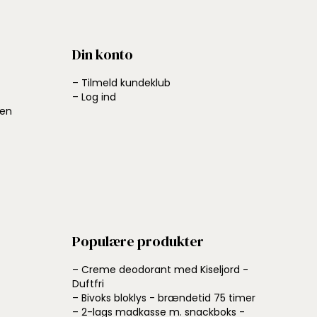
Din konto
– Tilmeld kundeklub
– Log ind
ben
Populære produkter
– Creme deodorant med Kiseljord -
Duftfri
– Bivoks bloklys - brændetid 75 timer
– 2-lags madkasse m. snackboks -