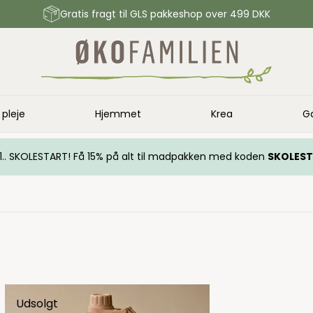
Gratis fragt til GLS pakkeshop over 499 DKK
 pleje
Hjemmet
Krea
G
.. 1.. SKOLESTART! Få 15% på alt til madpakken med koden
SKOLES
Udsolgt