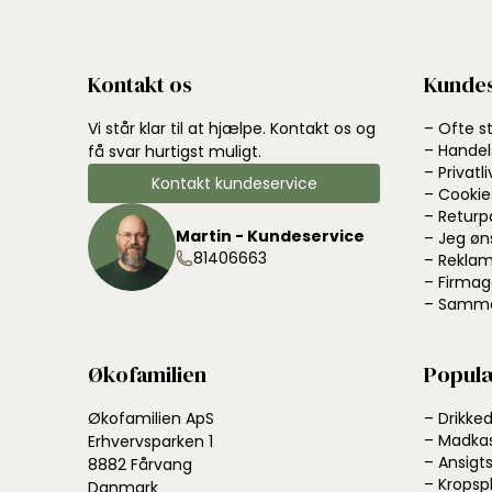
Kontakt os
Kundes
Vi står klar til at hjælpe. Kontakt os og
– Ofte s
– Handel
få svar hurtigst muligt.
– Privatli
Kontakt kundeservice
– Cookie
– Returp
Martin - Kundeservice
– Jeg øn
81406663
– Reklam
– Firmag
– Samme
Økofamilien
Populæ
Økofamilien ApS
– Drikke
– Madka
Erhvervsparken 1
– Ansigts
8882 Fårvang
– Kropsp
Danmark