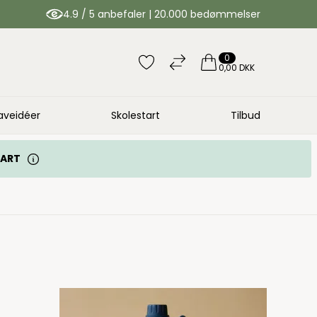
4.9 / 5 anbefaler | 20.000 bedømmelser
0
0,00 DKK
aveidéer
Skolestart
Tilbud
TART