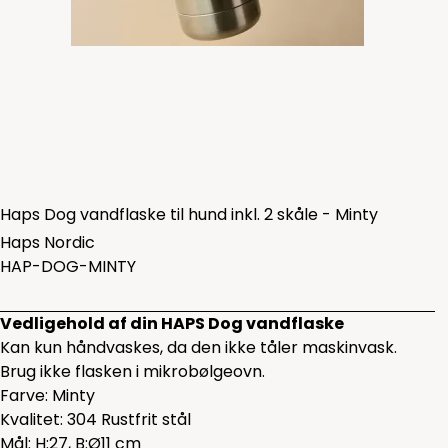
Haps Dog vandflaske til hund inkl. 2 skåle - Minty
Haps Nordic
HAP-DOG-MINTY
Vedligehold af din HAPS Dog vandflaske
Kan kun håndvaskes, da den ikke tåler maskinvask.
Brug ikke flasken i mikrobølgeovn.
Farve: Minty
Kvalitet: 304 Rustfrit stål
Mål: H:27, B:Ø11 cm