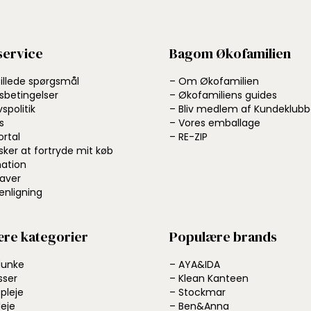
ervice
Bagom Økofamilien
tillede spørgsmål
– Om Økofamilien
sbetingelser
– Økofamiliens guides
vspolitik
– Bliv medlem af Kundeklub
s
– Vores emballage
ortal
– RE-ZIP
sker at fortryde mit køb
ation
aver
nligning
re kategorier
Populære brands
dunke
– AYA&IDA
sser
– Klean Kanteen
pleje
– Stockmar
leje
– Ben&Anna