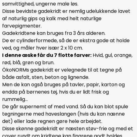
samvittighed, ungerne male løs.
Disse bevidste gadekridt er nemlig udelukkende lavet
af naturlig gips og kalk med helt naturlige
farvepigmenter.
Gadekridtene kan bruges fra 3 års alderen.
De er cylinderformede, så de er ekstra gode at holde
ved, og måler hver især 2 x 10 cm.
I denne æske får du 7 flotte farver:
Hvid, gul, orange,
rød, blå, grøn og brun.
ÖkoNORMs gadekridt er velegnede til at tegne på
både asfalt, sten, beton og lignende.
Men de kan også bruges på tavler, papir, karton og
endda på børnenes tøj, hvis du er lidt frisk og
rummelig...
De går supernemt af med vand. Så du kan blot spule
tegningerne med haveslangen (hvis du kan nænne
det) eller lade regnen gøre hele arbejdet.
Disse skønne gadekridt er næsten støv-frie og med et
cover rundt om kridtene kan fingrene godt holdes