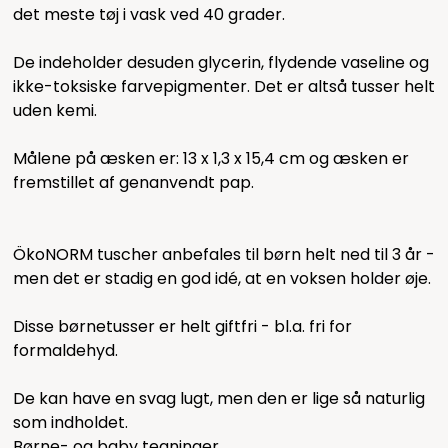
det meste tøj i vask ved 40 grader.
De indeholder desuden glycerin, flydende vaseline og
ikke-toksiske farvepigmenter. Det er altså tusser helt
uden kemi.
Målene på æsken er: 13 x 1,3 x 15,4 cm og æsken er
fremstillet af genanvendt pap.
ÖkoNORM tuscher anbefales til børn helt ned til 3 år -
men det er stadig en god idé, at en voksen holder øje.
Disse børnetusser er helt giftfri - bl.a. fri for
formaldehyd.
De kan have en svag lugt, men den er lige så naturlig
som indholdet.
Børne- og baby tegninger