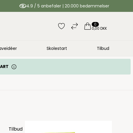
4.9 / 5 anbefaler | 20.000 bedømmelser
0
0,00 DKK
aveidéer
Skolestart
Tilbud
TART
Tilbud