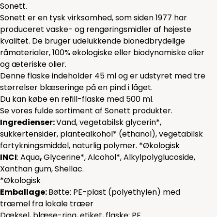
Sonett.
Sonett er en tysk virksomhed, som siden 1977 har
produceret vaske- og rengøringsmidler af højeste
kvalitet. De bruger udelukkende bionedbrydelige
råmaterialer, 100% økologiske eller biodynamiske olier
og æteriske olier.
Denne flaske indeholder 45 ml og er udstyret med tre
størrelser blæseringe på en pind i låget.
Du kan købe en refill-flaske med 500 ml.
Se vores fulde sortiment af Sonett produkter.
Ingredienser:
Vand, vegetabilsk glycerin*,
sukkertensider, plantealkohol* (ethanol), vegetabilsk
fortykningsmiddel, naturlig polymer. *Økologisk
INCI
: Aqua
,
Glycerine*, Alcohol*, Alkylpolyglucoside,
Xanthan gum, Shellac.
*Økologisk
Emballage:
Bøtte: PE-plast (polyethylen) med
træmel fra lokale træer
Dæksel, blæse-ring, etiket, flaske: PE