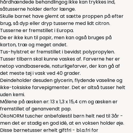
hårdhændede behandlingog ikke kan trykkes ind,
såtusserne holder derfor længe.
Skulle barnet have glemt at sætte proppen på efter
brug, så dyp eller dryp tusserne med lidt citron.
Tusserne er fremstillet i Europa.
De er ikke kun til papir, men kan også bruges på
karton, træ og meget andet.
Tus-hylstret er fremstillet i bevidst polypropylen.
Tusser tilbørn skal kunne vaskes af. Farverne her er
netop vandbaserede, naturligefarver, der kan gå af
det meste tøj i vask ved 40 grader.
Deindeholder desuden glycerin, flydende vaseline og
ikke-toksiske farvepigmenter. Det er altså tusser helt
uden kemi.
Målene på æsken er: 13 x 1,3 x 15,4 cm og æsken er
fremstillet af genanvendt pap.
ÖkoNORM tuscher anbefalestil børn helt ned til 3år -
men det er stadig en god idé, at en voksen holder øje.
Disse børnetusser erhelt giftfri - bl.a.fri for