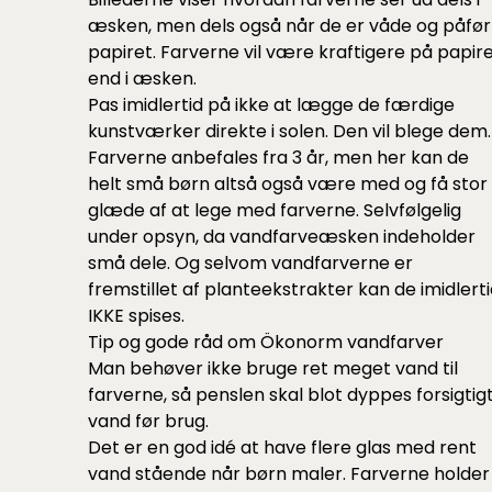
æsken, men dels også når de er våde og påfør
papiret. Farverne vil være kraftigere på papir
end i æsken.
Pas imidlertid på ikke at lægge de færdige
kunstværker direkte i solen. Den vil blege dem.
Farverne anbefales fra 3 år, men her kan de
helt små børn altså også være med og få stor
glæde af at lege med farverne. Selvfølgelig
under opsyn, da vandfarveæsken indeholder
små dele. Og selvom vandfarverne er
fremstillet af planteekstrakter kan de imidlert
IKKE spises.
Tip og gode råd om Ökonorm vandfarver
Man behøver ikke bruge ret meget vand til
farverne, så penslen skal blot dyppes forsigtigt
vand før brug.
Det er en god idé at have flere glas med rent
vand stående når børn maler. Farverne holder