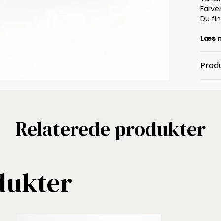
Farver
Du fi
Læs 
Produ
Relaterede produkter
dukter