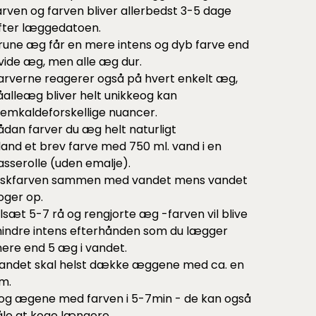
arven og farven bliver allerbedst 3-5 dage
fter læggedatoen.
rune æg får en mere intens og dyb farve end
vide æg, men alle æg dur.
arverne reagerer også på hvert enkelt æg,
åalleæg bliver helt unikkeog kan
remkaldeforskellige nuancer.
ådan farver du æg helt naturligt
land et brev farve med 750 ml. vand i en
asserolle (uden emalje).
iskfarven sammen med vandet mens vandet
oger op.
ilsæt 5-7 rå og rengjorte æg -farven vil blive
indre intens efterhånden som du lægger
ere end 5 æg i vandet.
andet skal helst dække æggene med ca. en
m.
og ægene med farven i 5-7min - de kan også
åle at koge længere.