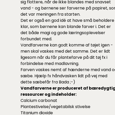
sig flottere, når de ikke blandes med snavset
vand - og børnene ser farverne på papiret, s
det var meningen fra starten.
Det er også en god idé at have små beholdere
klar, som børnene kan blande farver i. Det er
det både magi og gode læringsoplevelser
forbundet med.
Vandfarverne kan godt komme af tøjet igen -
men skal vaskes med det samme. Det er lidt
ligesom når du får plantefarve på dit tøj fx i
forbindelse med madlavning.
Farven vaskes nemt af hænderne med vand o
sæbe. Hjælp fx håndvasken lidt på vej med
dette
sæbefår
fra Bada ;-)
Vandfarverne er produceret af bæredygti
ressourcer og indeholder:
Calcium carbonat
Plantestivelse/vegetabilsk stivelse
Titanium dioxide