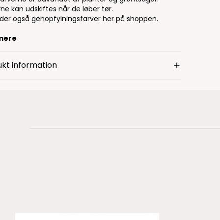
ne kan udskiftes når de løber tør.
nder også genopfylningsfarver her på shoppen.
mere
kt information