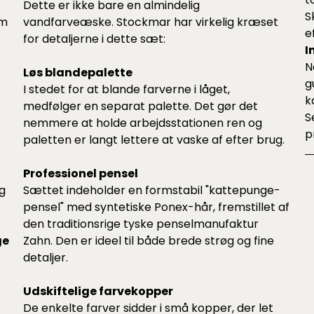
Dette er ikke bare en almindelig
S
om
vandfarveæske. Stockmar har virkelig kræset
e
for detaljerne i dette sæt:
I
N
Løs blandepalette
g
I stedet for at blande farverne i låget,
k
medfølger en separat palette. Det gør det
S
nemmere at holde arbejdsstationen ren og
p
paletten er langt lettere at vaske af efter brug.
Professionel pensel
g
Sættet indeholder en formstabil "kattepunge-
pensel" med syntetiske Ponex-hår, fremstillet af
den traditionsrige tyske penselmanufaktur
ge
Zahn. Den er ideel til både brede strøg og fine
detaljer.
Udskiftelige farvekopper
De enkelte farver sidder i små kopper, der let