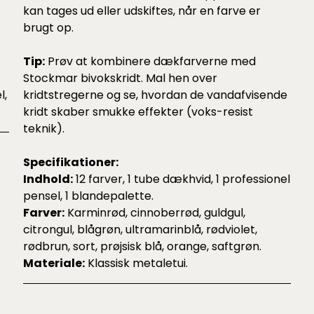
kan tages ud eller udskiftes, når en farve er
brugt op.
Tip:
Prøv at kombinere dækfarverne med
Stockmar bivokskridt. Mal hen over
l,
kridtstregerne og se, hvordan de vandafvisende
kridt skaber smukke effekter (voks-resist
teknik).
Specifikationer:
Indhold:
12 farver, 1 tube dækhvid, 1 professionel
pensel, 1 blandepalette.
Farver:
Karminrød, cinnoberrød, guldgul,
citrongul, blågrøn, ultramarinblå, rødviolet,
rødbrun, sort, prøjsisk blå, orange, saftgrøn.
Materiale:
Klassisk metaletui.