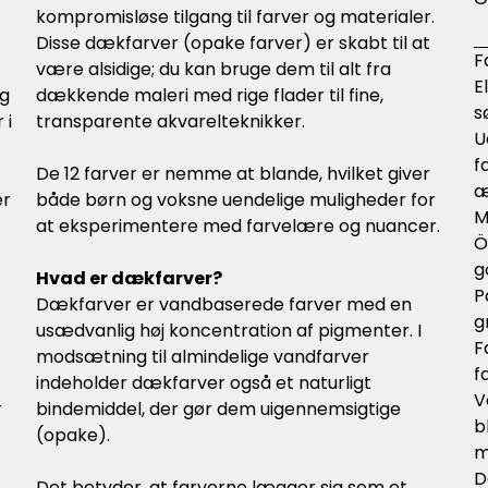
kompromisløse tilgang til farver og materialer.
Disse dækfarver (opake farver) er skabt til at
F
være alsidige; du kan bruge dem til alt fra
E
og
dækkende maleri med rige flader til fine,
s
 i
transparente akvarelteknikker.
U
f
t
De 12 farver er nemme at blande, hvilket giver
æ
er
både børn og voksne uendelige muligheder for
M
at eksperimentere med farvelære og nuancer.
Ö
g
Hvad er dækfarver?
P
Dækfarver er vandbaserede farver med en
g
usædvanlig høj koncentration af pigmenter. I
F
modsætning til almindelige vandfarver
f
indeholder dækfarver også et naturligt
V
r
bindemiddel, der gør dem uigennemsigtige
b
(opake).
m
D
Det betyder, at farverne lægger sig som et