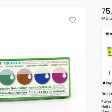
75
På l
Vi 
Beskr
Pakke
Helt 
Vandf