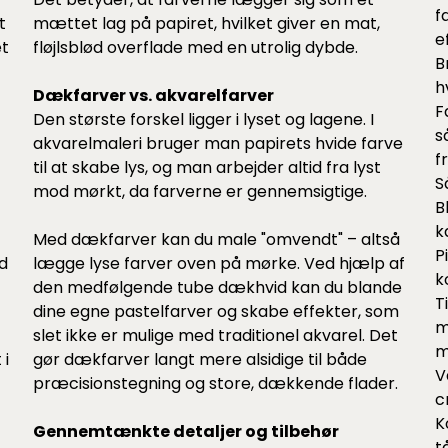
f
t
mættet lag på papiret, hvilket giver en mat,
e
et
fløjlsblød overflade med en utrolig dybde.
B
h
Dækfarver vs. akvarelfarver
F
Den største forskel ligger i lyset og lagene. I
s
akvarelmaleri bruger man papirets hvide farve
f
til at skabe lys, og man arbejder altid fra lyst
S
mod mørkt, da farverne er gennemsigtige.
B
k
Med dækfarver kan du male "omvendt" – altså
P
id
lægge lyse farver oven på mørke. Ved hjælp af
k
den medfølgende tube dækhvid kan du blande
T
dine egne pastelfarver og skabe effekter, som
m
slet ikke er mulige med traditionel akvarel. Det
m
 i
gør dækfarver langt mere alsidige til både
V
præcisionstegning og store, dækkende flader.
c
K
Gennemtænkte detaljer og tilbehør
t