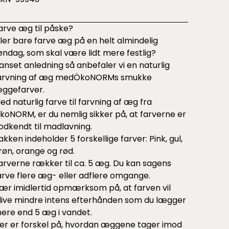
arve æg til påske?
ller bare farve æg på en helt almindelig
øndag, som skal være lidt mere festlig?
anset anledning så anbefaler vi en naturlig
arvning af æg medÖkoNORMs smukke
ggefarver.
ed naturlig farve til farvning af æg fra
koNORM, er du nemlig sikker på, at farverne er
odkendt til madlavning.
akken indeholder 5 forskellige farver: Pink, gul,
røn, orange og rød.
arverne rækker til ca. 5 æg. Du kan sagens
arve flere æg- eller adflere omgange.
ær imidlertid opmærksom på, at farven vil
live mindre intens efterhånden som du lægger
ere end 5 æg i vandet.
er er forskel på, hvordan æggene tager imod