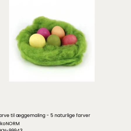
arve til æggemaling - 5 naturlige farver
koNORM
KN-99943