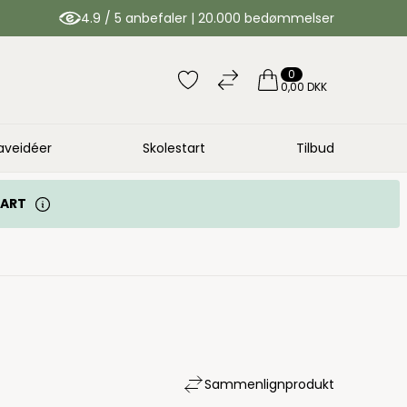
4.9 / 5 anbefaler | 20.000 bedømmelser
0
0,00 DKK
aveidéer
Skolestart
Tilbud
TART
Sammenlign
produkt