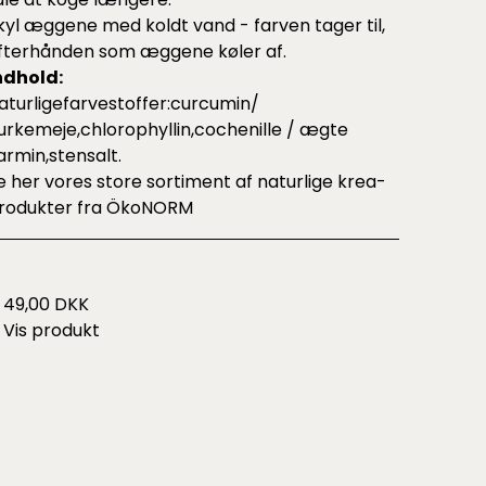
kyl æggene med koldt vand - farven tager til,
fterhånden som æggene køler af.
ndhold:
aturligefarvestoffer:curcumin/
urkemeje,chlorophyllin,cochenille / ægte
armin,stensalt.
e her vores store sortiment af
naturlige krea-
rodukter fra ÖkoNORM
49,00 DKK
Vis produkt