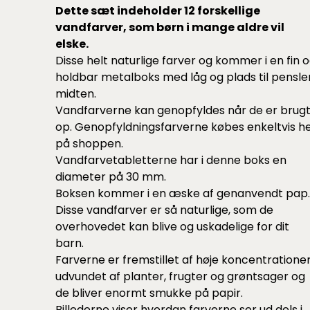
Dette sæt indeholder 12 forskellige
vandfarver, som børn i mange aldre vil
elske.
Disse helt naturlige farver og kommer i en fin 
holdbar metalboks med låg og plads til pensler
midten.
Vandfarverne kan genopfyldes når de er brug
op. Genopfyldningsfarverne købes enkeltvis h
på shoppen.
Vandfarvetabletterne har i denne boks en
diameter på 30 mm.
Boksen kommer i en æske af genanvendt pap.
Disse vandfarver er så naturlige, som de
overhovedet kan blive og uskadelige for dit
barn.
Farverne er fremstillet af høje koncentratione
udvundet af planter, frugter og grøntsager og
de bliver enormt smukke på papir.
Billederne viser hvordan farverne ser ud dels i