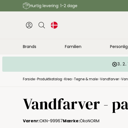
Hurtig levering: 1-2 dage
Brands
Familien
Personlig
3.. 2
Forside
Produktkatalog
Krea
Tegne & male
Vandfarver
Van
Vandfarver - p
Varenr:
OKN-99967
Mærke:
ÖkoNORM