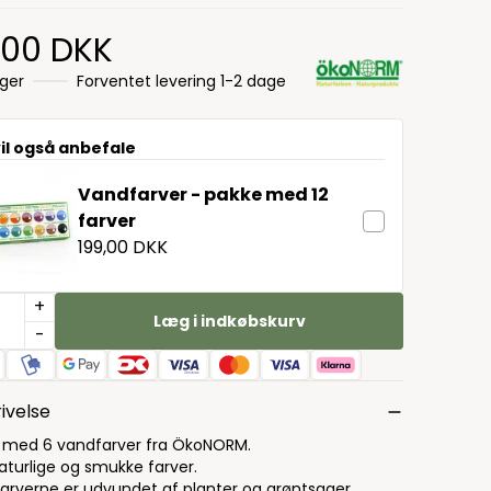
,00 DKK
ager
Forventet levering 1-2 dage
vil også anbefale
Vandfarver - pakke med 12
farver
199,00 DKK
+
Læg i indkøbskurv
-
ivelse
 med 6 vandfarver fra ÖkoNORM.
naturlige og smukke farver.
arverne er udvundet af planter og grøntsager.