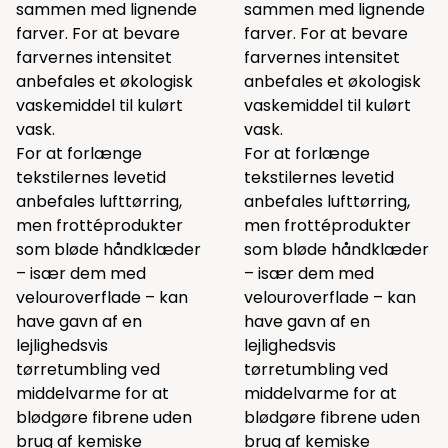
sammen med lignende
sammen med lignende
farver. For at bevare
farver. For at bevare
farvernes intensitet
farvernes intensitet
anbefales et økologisk
anbefales et økologisk
vaskemiddel til kulørt
vaskemiddel til kulørt
vask.
vask.
For at forlænge
For at forlænge
tekstilernes levetid
tekstilernes levetid
anbefales lufttørring,
anbefales lufttørring,
men frottéprodukter
men frottéprodukter
som bløde håndklæder
som bløde håndklæder
– især dem med
– især dem med
velouroverflade – kan
velouroverflade – kan
have gavn af en
have gavn af en
lejlighedsvis
lejlighedsvis
tørretumbling ved
tørretumbling ved
middelvarme for at
middelvarme for at
blødgøre fibrene uden
blødgøre fibrene uden
brug af kemiske
brug af kemiske