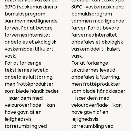
30°C i vaskemaskinens
30°C i vaskemaskinens
bomuldsprogram
bomuldsprogram
sammen med lignende
sammen med lignende
farver. For at bevare
farver. For at bevare
farvernes intensitet
farvernes intensitet
anbefales et økologisk
anbefales et økologisk
vaskemiddel til kulørt
vaskemiddel til kulørt
vask.
vask.
For at forlænge
For at forlænge
tekstilernes levetid
tekstilernes levetid
anbefales lufttørring,
anbefales lufttørring,
men frottéprodukter
men frottéprodukter
som bløde håndklæder
som bløde håndklæder
– især dem med
– især dem med
velouroverflade – kan
velouroverflade – kan
have gavn af en
have gavn af en
lejlighedsvis
lejlighedsvis
tørretumbling ved
tørretumbling ved