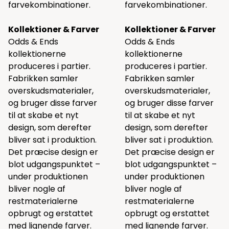
farvekombinationer.
farvekombinationer.
Kollektioner & Farver
Kollektioner & Farver
Odds & Ends
Odds & Ends
kollektionerne
kollektionerne
produceres i partier.
produceres i partier.
Fabrikken samler
Fabrikken samler
overskudsmaterialer,
overskudsmaterialer,
og bruger disse farver
og bruger disse farver
til at skabe et nyt
til at skabe et nyt
design, som derefter
design, som derefter
bliver sat i produktion.
bliver sat i produktion.
Det præcise design er
Det præcise design er
blot udgangspunktet –
blot udgangspunktet –
under produktionen
under produktionen
bliver nogle af
bliver nogle af
restmaterialerne
restmaterialerne
opbrugt og erstattet
opbrugt og erstattet
med lignende farver.
med lignende farver.