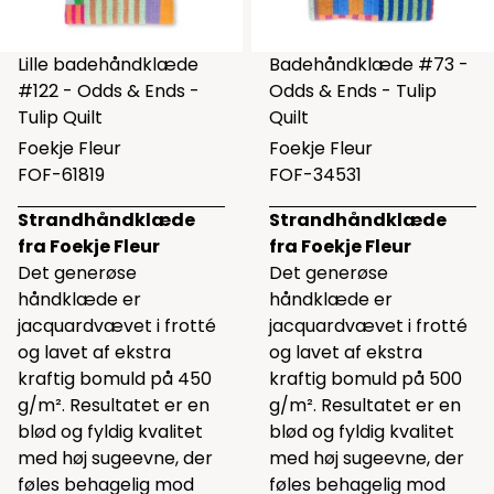
Lille badehåndklæde
Badehåndklæde #73 -
#122 - Odds & Ends -
Odds & Ends - Tulip
Tulip Quilt
Quilt
Foekje Fleur
Foekje Fleur
FOF-61819
FOF-34531
Strandhåndklæde
Strandhåndklæde
fra Foekje Fleur
fra Foekje Fleur
Det generøse
Det generøse
håndklæde er
håndklæde er
jacquardvævet i frotté
jacquardvævet i frotté
og lavet af ekstra
og lavet af ekstra
kraftig bomuld på 450
kraftig bomuld på 500
g/m². Resultatet er en
g/m². Resultatet er en
blød og fyldig kvalitet
blød og fyldig kvalitet
med høj sugeevne, der
med høj sugeevne, der
føles behagelig mod
føles behagelig mod