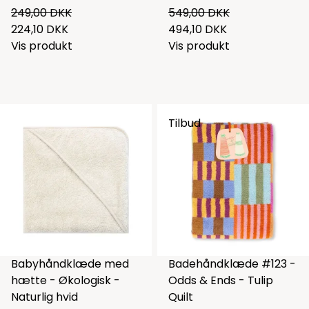
249,00 DKK
549,00 DKK
224,10 DKK
494,10 DKK
Vis produkt
Vis produkt
Tilbud
Babyhåndklæde med
Badehåndklæde #123 -
hætte - Økologisk -
Odds & Ends - Tulip
Naturlig hvid
Quilt