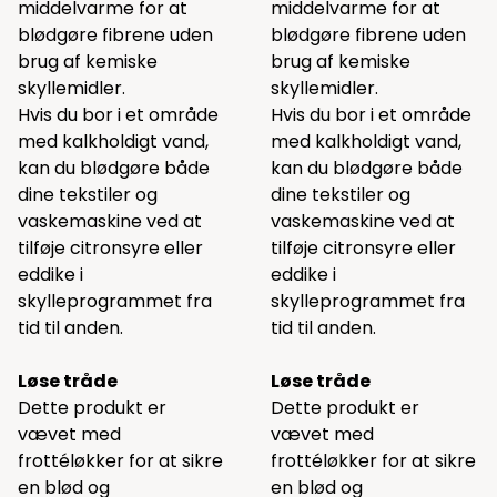
middelvarme for at
middelvarme for at
blødgøre fibrene uden
blødgøre fibrene uden
brug af kemiske
brug af kemiske
skyllemidler.
skyllemidler.
Hvis du bor i et område
Hvis du bor i et område
med kalkholdigt vand,
med kalkholdigt vand,
kan du blødgøre både
kan du blødgøre både
dine tekstiler og
dine tekstiler og
vaskemaskine ved at
vaskemaskine ved at
tilføje citronsyre eller
tilføje citronsyre eller
eddike i
eddike i
skylleprogrammet fra
skylleprogrammet fra
tid til anden.
tid til anden.
Løse tråde
Løse tråde
Dette produkt er
Dette produkt er
vævet med
vævet med
frottéløkker for at sikre
frottéløkker for at sikre
en blød og
en blød og