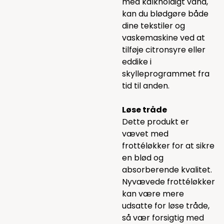
med kalkholdigt vand,
kan du blødgøre både
dine tekstiler og
vaskemaskine ved at
tilføje citronsyre eller
eddike i
skylleprogrammet fra
tid til anden.
Løse tråde
Dette produkt er
vævet med
frottéløkker for at sikre
en blød og
absorberende kvalitet.
Nyvævede frottéløkker
kan være mere
udsatte for løse tråde,
så vær forsigtig med