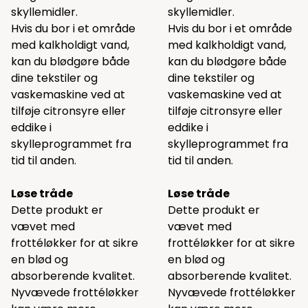
skyllemidler.
skyllemidler.
Hvis du bor i et område
Hvis du bor i et område
med kalkholdigt vand,
med kalkholdigt vand,
kan du blødgøre både
kan du blødgøre både
dine tekstiler og
dine tekstiler og
vaskemaskine ved at
vaskemaskine ved at
tilføje citronsyre eller
tilføje citronsyre eller
eddike i
eddike i
skylleprogrammet fra
skylleprogrammet fra
tid til anden.
tid til anden.
Løse tråde
Løse tråde
Dette produkt er
Dette produkt er
vævet med
vævet med
frottéløkker for at sikre
frottéløkker for at sikre
en blød og
en blød og
absorberende kvalitet.
absorberende kvalitet.
Nyvævede frottéløkker
Nyvævede frottéløkker