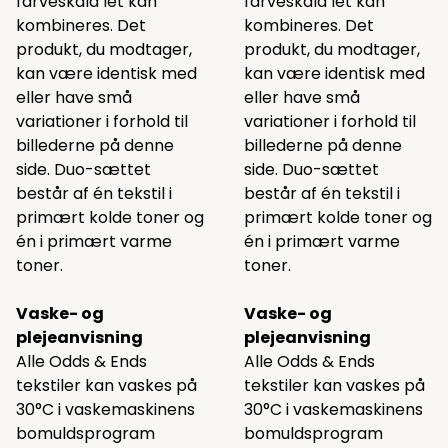
farveskala let kan
farveskala let kan
kombineres. Det
kombineres. Det
produkt, du modtager,
produkt, du modtager,
kan være identisk med
kan være identisk med
eller have små
eller have små
variationer i forhold til
variationer i forhold til
billederne på denne
billederne på denne
side. Duo-sættet
side. Duo-sættet
består af én tekstil i
består af én tekstil i
primært kolde toner og
primært kolde toner og
én i primært varme
én i primært varme
toner.
toner.
Vaske- og
Vaske- og
plejeanvisning
plejeanvisning
Alle Odds & Ends
Alle Odds & Ends
tekstiler kan vaskes på
tekstiler kan vaskes på
30°C i vaskemaskinens
30°C i vaskemaskinens
bomuldsprogram
bomuldsprogram