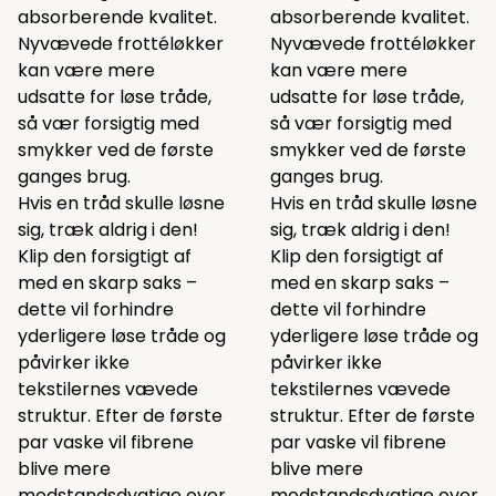
absorberende kvalitet.
absorberende kvalitet.
Nyvævede frottéløkker
Nyvævede frottéløkker
kan være mere
kan være mere
udsatte for løse tråde,
udsatte for løse tråde,
så vær forsigtig med
så vær forsigtig med
smykker ved de første
smykker ved de første
ganges brug.
ganges brug.
Hvis en tråd skulle løsne
Hvis en tråd skulle løsne
sig, træk aldrig i den!
sig, træk aldrig i den!
Klip den forsigtigt af
Klip den forsigtigt af
med en skarp saks –
med en skarp saks –
dette vil forhindre
dette vil forhindre
yderligere løse tråde og
yderligere løse tråde og
påvirker ikke
påvirker ikke
tekstilernes vævede
tekstilernes vævede
struktur. Efter de første
struktur. Efter de første
par vaske vil fibrene
par vaske vil fibrene
blive mere
blive mere
modstandsdygtige over
modstandsdygtige over