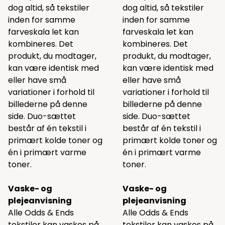
dog altid, så tekstiler
dog altid, så tekstiler
inden for samme
inden for samme
farveskala let kan
farveskala let kan
kombineres. Det
kombineres. Det
produkt, du modtager,
produkt, du modtager,
kan være identisk med
kan være identisk med
eller have små
eller have små
variationer i forhold til
variationer i forhold til
billederne på denne
billederne på denne
side. Duo-sættet
side. Duo-sættet
består af én tekstil i
består af én tekstil i
primært kolde toner og
primært kolde toner og
én i primært varme
én i primært varme
toner.
toner.
Vaske- og
Vaske- og
plejeanvisning
plejeanvisning
Alle Odds & Ends
Alle Odds & Ends
tekstiler kan vaskes på
tekstiler kan vaskes på