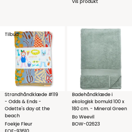
Vis produkt
Tilbud
Strandhåndklæde #119
Badehåndklæde i
- Odds & Ends -
økologisk bomuld 100 x
Odette's day at the
180 cm. - Mineral Green
beach
Bo Weevil
Foekje Fleur
BOW-02623
FOF-93610