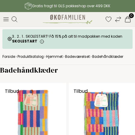
Gratis fragt til GLS pakkeshop over 499 DKK
0
3.. 2.. 1.. SKOLESTART! Få 15% på alt til madpakken med koden
SKOLESTART
Forside
Produktkatalog
Hjemmet
Badeværelset
Badehåndklæder
Badehåndklæder
Tilbud
Tilbud