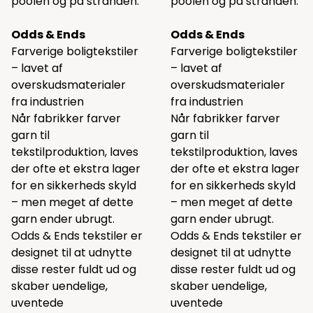
poolen og på stranden.
poolen og på stranden.
Odds & Ends
Odds & Ends
Farverige boligtekstiler
Farverige boligtekstiler
– lavet af
– lavet af
overskudsmaterialer
overskudsmaterialer
fra industrien
fra industrien
Når fabrikker farver
Når fabrikker farver
garn til
garn til
tekstilproduktion, laves
tekstilproduktion, laves
der ofte et ekstra lager
der ofte et ekstra lager
for en sikkerheds skyld
for en sikkerheds skyld
– men meget af dette
– men meget af dette
garn ender ubrugt.
garn ender ubrugt.
Odds & Ends tekstiler er
Odds & Ends tekstiler er
designet til at udnytte
designet til at udnytte
disse rester fuldt ud og
disse rester fuldt ud og
skaber uendelige,
skaber uendelige,
uventede
uventede