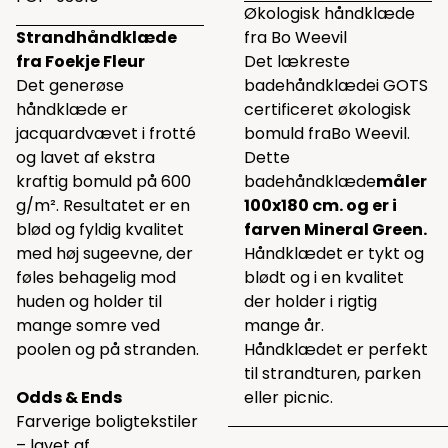
Økologisk håndklæde
Strandhåndklæde
fra Bo Weevil
fra Foekje Fleur
Det lækreste
Det generøse
badehåndklædei GOTS
håndklæde er
certificeret økologisk
jacquardvævet i frotté
bomuld fraBo Weevil.
og lavet af ekstra
Dette
kraftig bomuld på 600
badehåndklæde
måler
g/m². Resultatet er en
100x180 cm. og er i
blød og fyldig kvalitet
farven Mineral Green.
med høj sugeevne, der
Håndklædet er tykt og
føles behagelig mod
blødt og i en kvalitet
huden og holder til
der holder i rigtig
mange somre ved
mange år.
poolen og på stranden.
Håndklædet er perfekt
til strandturen, parken
Odds & Ends
eller picnic.
Farverige boligtekstiler
– lavet af