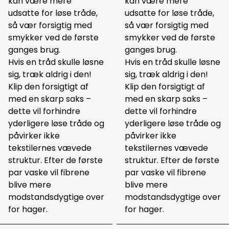
kan være mere
kan være mere
udsatte for løse tråde,
udsatte for løse tråde,
så vær forsigtig med
så vær forsigtig med
smykker ved de første
smykker ved de første
ganges brug.
ganges brug.
Hvis en tråd skulle løsne
Hvis en tråd skulle løsne
sig, træk aldrig i den!
sig, træk aldrig i den!
Klip den forsigtigt af
Klip den forsigtigt af
med en skarp saks –
med en skarp saks –
dette vil forhindre
dette vil forhindre
yderligere løse tråde og
yderligere løse tråde og
påvirker ikke
påvirker ikke
tekstilernes vævede
tekstilernes vævede
struktur. Efter de første
struktur. Efter de første
par vaske vil fibrene
par vaske vil fibrene
blive mere
blive mere
modstandsdygtige over
modstandsdygtige over
for hager.
for hager.