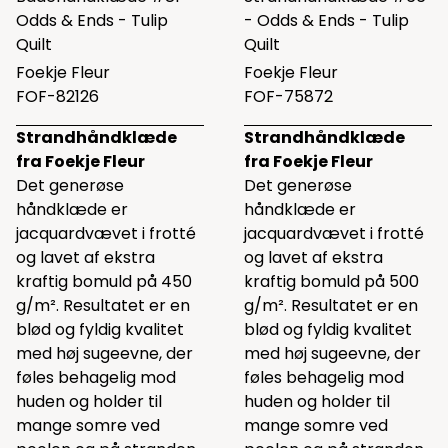
Odds & Ends - Tulip
- Odds & Ends - Tulip
Quilt
Quilt
Foekje Fleur
Foekje Fleur
FOF-82126
FOF-75872
Strandhåndklæde
Strandhåndklæde
fra Foekje Fleur
fra Foekje Fleur
Det generøse
Det generøse
håndklæde er
håndklæde er
jacquardvævet i frotté
jacquardvævet i frotté
og lavet af ekstra
og lavet af ekstra
kraftig bomuld på 450
kraftig bomuld på 500
g/m². Resultatet er en
g/m². Resultatet er en
blød og fyldig kvalitet
blød og fyldig kvalitet
med høj sugeevne, der
med høj sugeevne, der
føles behagelig mod
føles behagelig mod
huden og holder til
huden og holder til
mange somre ved
mange somre ved