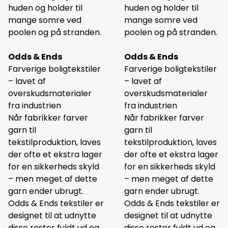
huden og holder til
huden og holder til
mange somre ved
mange somre ved
poolen og på stranden.
poolen og på stranden.
Odds & Ends
Odds & Ends
Farverige boligtekstiler
Farverige boligtekstiler
– lavet af
– lavet af
overskudsmaterialer
overskudsmaterialer
fra industrien
fra industrien
Når fabrikker farver
Når fabrikker farver
garn til
garn til
tekstilproduktion, laves
tekstilproduktion, laves
der ofte et ekstra lager
der ofte et ekstra lager
for en sikkerheds skyld
for en sikkerheds skyld
– men meget af dette
– men meget af dette
garn ender ubrugt.
garn ender ubrugt.
Odds & Ends tekstiler er
Odds & Ends tekstiler er
designet til at udnytte
designet til at udnytte
disse rester fuldt ud og
disse rester fuldt ud og