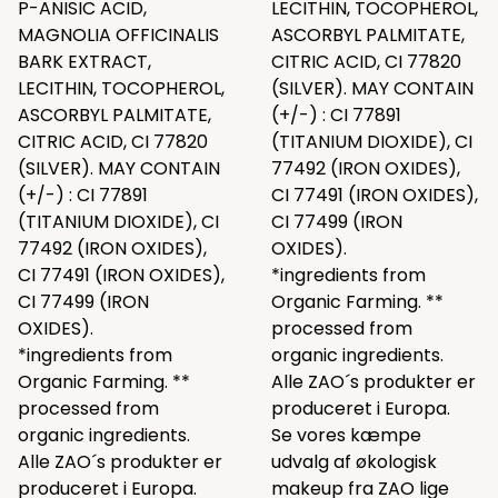
P-ANISIC ACID,
LECITHIN, TOCOPHEROL,
MAGNOLIA OFFICINALIS
ASCORBYL PALMITATE,
BARK EXTRACT,
CITRIC ACID, CI 77820
LECITHIN, TOCOPHEROL,
(SILVER). MAY CONTAIN
ASCORBYL PALMITATE,
(+/-) : CI 77891
CITRIC ACID, CI 77820
(TITANIUM DIOXIDE), CI
(SILVER). MAY CONTAIN
77492 (IRON OXIDES),
(+/-) : CI 77891
CI 77491 (IRON OXIDES),
(TITANIUM DIOXIDE), CI
CI 77499 (IRON
77492 (IRON OXIDES),
OXIDES).
CI 77491 (IRON OXIDES),
*ingredients from
CI 77499 (IRON
Organic Farming. **
OXIDES).
processed from
*ingredients from
organic ingredients.
Organic Farming. **
Alle ZAO´s produkter er
processed from
produceret i Europa.
organic ingredients.
Se vores kæmpe
Alle ZAO´s produkter er
udvalg af økologisk
produceret i Europa.
makeup fra ZAO lige