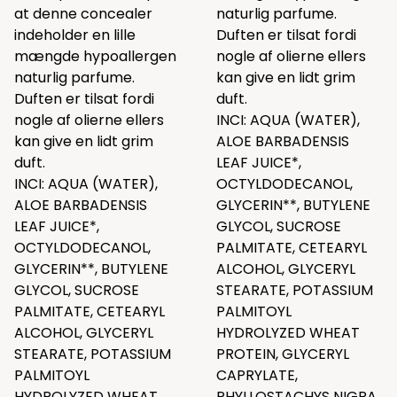
at denne concealer
naturlig parfume.
indeholder en lille
Duften er tilsat fordi
mængde hypoallergen
nogle af olierne ellers
naturlig parfume.
kan give en lidt grim
Duften er tilsat fordi
duft.
nogle af olierne ellers
INCI: AQUA (WATER),
kan give en lidt grim
ALOE BARBADENSIS
duft.
LEAF JUICE*,
INCI: AQUA (WATER),
OCTYLDODECANOL,
ALOE BARBADENSIS
GLYCERIN**, BUTYLENE
LEAF JUICE*,
GLYCOL, SUCROSE
OCTYLDODECANOL,
PALMITATE, CETEARYL
GLYCERIN**, BUTYLENE
ALCOHOL, GLYCERYL
GLYCOL, SUCROSE
STEARATE, POTASSIUM
PALMITATE, CETEARYL
PALMITOYL
ALCOHOL, GLYCERYL
HYDROLYZED WHEAT
STEARATE, POTASSIUM
PROTEIN, GLYCERYL
PALMITOYL
CAPRYLATE,
HYDROLYZED WHEAT
PHYLLOSTACHYS NIGRA