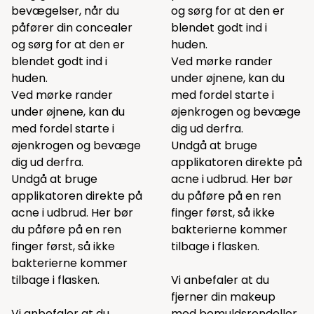
bevægelser, når du
og sørg for at den er
påfører din concealer
blendet godt ind i
og sørg for at den er
huden.
blendet godt ind i
Ved mørke rander
huden.
under øjnene, kan du
Ved mørke rander
med fordel starte i
under øjnene, kan du
øjenkrogen og bevæge
med fordel starte i
dig ud derfra.
øjenkrogen og bevæge
Undgå at bruge
dig ud derfra.
applikatoren direkte på
Undgå at bruge
acne i udbrud. Her bør
applikatoren direkte på
du påføre på en ren
acne i udbrud. Her bør
finger først, så ikke
du påføre på en ren
bakterierne kommer
finger først, så ikke
tilbage i flasken.
bakterierne kommer
tilbage i flasken.
Vi anbefaler at du
fjerner din makeup
Vi anbefaler at du
med bomuldsrondeller