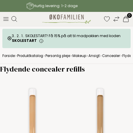
Gratis fragt til GLS pakkeshop over 499 DKK
0
3.. 2.. 1.. SKOLESTART! Få 15% på alt til madpakken med koden
SKOLESTART
Forside
Produktkatalog
Personlig pleje
Makeup
Ansigt
Concealer
Flyde
Flydende concealer refills