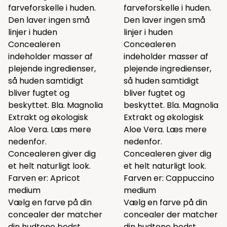
farveforskelle i huden.
farveforskelle i huden.
Den laver ingen små
Den laver ingen små
linjer i huden
linjer i huden
Concealeren
Concealeren
indeholder masser af
indeholder masser af
plejende ingredienser,
plejende ingredienser,
så huden samtidigt
så huden samtidigt
bliver fugtet og
bliver fugtet og
beskyttet. Bla. Magnolia
beskyttet. Bla. Magnolia
Extrakt og økologisk
Extrakt og økologisk
Aloe Vera. Læs mere
Aloe Vera. Læs mere
nedenfor.
nedenfor.
Concealeren giver dig
Concealeren giver dig
et helt naturligt look.
et helt naturligt look.
Farven er: Apricot
Farven er: Cappuccino
medium
medium
Vælg en farve på din
Vælg en farve på din
concealer der matcher
concealer der matcher
din hudtone bedst
din hudtone bedst