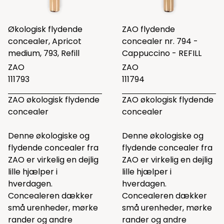
Økologisk flydende
ZAO flydende
concealer, Apricot
concealer nr. 794 -
medium, 793, Refill
Cappuccino - REFILL
ZAO
ZAO
111793
111794
ZAO økologisk flydende
ZAO økologisk flydende
concealer
concealer
Denne økologiske og
Denne økologiske og
flydende concealer fra
flydende concealer fra
ZAO er virkelig en dejlig
ZAO er virkelig en dejlig
lille hjælper i
lille hjælper i
hverdagen.
hverdagen.
Concealeren dækker
Concealeren dækker
små urenheder, mørke
små urenheder, mørke
rander og andre
rander og andre