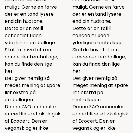
muligt. Gerne en farve
muligt. Gerne en farve
der er en tand lysere
der er en tand lysere
end din hudtone.
end din hudtone.
Dette er en refill
Dette er en refill
concealer uden
concealer uden
yderligere emballage.
yderligere emballage.
Skal du have fat i en
Skal du have fat i en
concealer i emballage,
concealer i emballage,
kan du finde den lige
kan du finde den lige
her
her
Det giver nemlig så
Det giver nemlig så
meget mening at spare
meget mening at spare
lidt ekstra på
lidt ekstra på
emballagen.
emballagen.
Denne ZAO concealer
Denne ZAO concealer
er certificeret økologisk
er certificeret økologisk
af Ecocert. Den er
af Ecocert. Den er
vegansk og er ikke
vegansk og er ikke