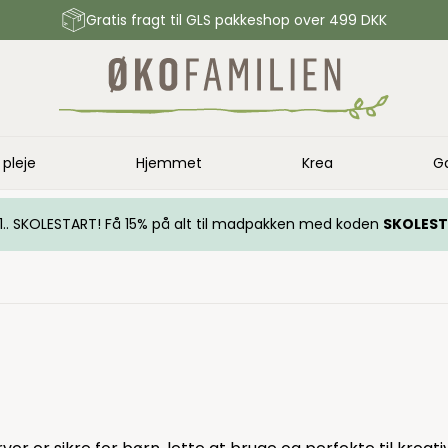
Gratis fragt til GLS pakkeshop over 499 DKK
 pleje
Hjemmet
Krea
G
.. 1.. SKOLESTART! Få 15% på alt til madpakken med koden
SKOLES