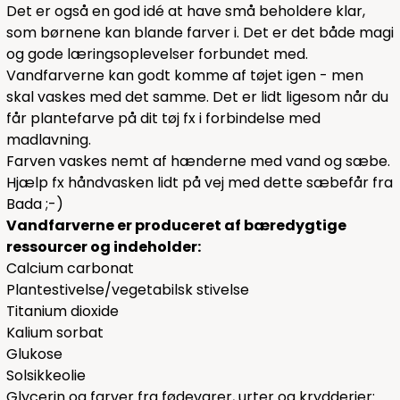
Det er også en god idé at have små beholdere klar,
som børnene kan blande farver i. Det er det både magi
og gode læringsoplevelser forbundet med.
Vandfarverne kan godt komme af tøjet igen - men
skal vaskes med det samme. Det er lidt ligesom når du
får plantefarve på dit tøj fx i forbindelse med
madlavning.
Farven vaskes nemt af hænderne med vand og sæbe.
Hjælp fx håndvasken lidt på vej med dette
sæbefår
fra
Bada ;-)
Vandfarverne er produceret af bæredygtige
ressourcer og indeholder:
Calcium carbonat
Plantestivelse/vegetabilsk stivelse
Titanium dioxide
Kalium sorbat
Glukose
Solsikkeolie
Glycerin og farver fra fødevarer, urter og krydderier: