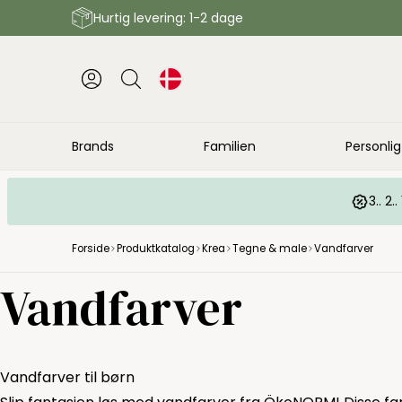
Hurtig levering: 1-2 dage
Brands
Familien
Personlig
3.. 2
Forside
Produktkatalog
Krea
Tegne & male
Vandfarver
Vandfarver
Vandfarver til børn