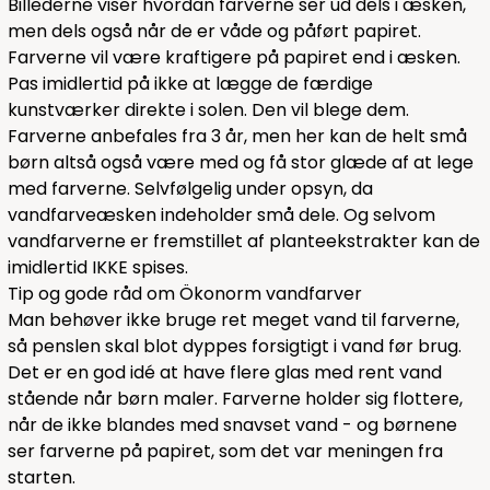
Billederne viser hvordan farverne ser ud dels i æsken,
men dels også når de er våde og påført papiret.
Farverne vil være kraftigere på papiret end i æsken.
Pas imidlertid på ikke at lægge de færdige
kunstværker direkte i solen. Den vil blege dem.
Farverne anbefales fra 3 år, men her kan de helt små
børn altså også være med og få stor glæde af at lege
med farverne. Selvfølgelig under opsyn, da
vandfarveæsken indeholder små dele. Og selvom
vandfarverne er fremstillet af planteekstrakter kan de
imidlertid IKKE spises.
Tip og gode råd om Ökonorm vandfarver
Man behøver ikke bruge ret meget vand til farverne,
så penslen skal blot dyppes forsigtigt i vand før brug.
Det er en god idé at have flere glas med rent vand
stående når børn maler. Farverne holder sig flottere,
når de ikke blandes med snavset vand - og børnene
ser farverne på papiret, som det var meningen fra
starten.