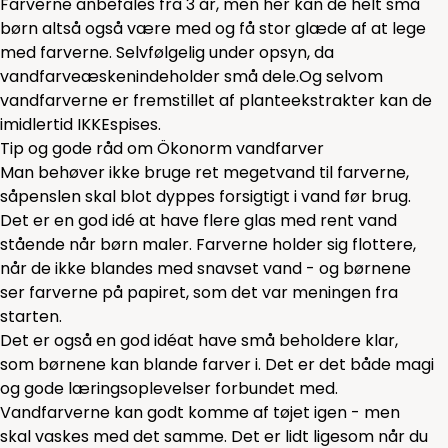
Farverne anbefales fra 3 år, men her kan de helt små
børn altså også være med og få stor glæde af at lege
med farverne. Selvfølgelig under opsyn, da
vandfarveæskenindeholder små dele.Og selvom
vandfarverne er fremstillet af planteekstrakter kan de
imidlertid IKKEspises.
Tip og gode råd om Ökonorm vandfarver
Man behøver ikke bruge ret megetvand til farverne,
såpenslen skal blot dyppes forsigtigt i vand før brug.
Det er en god idé at have flere glas med rent vand
stående når børn maler. Farverne holder sig flottere,
når de ikke blandes med snavset vand - og børnene
ser farverne på papiret, som det var meningen fra
starten.
Det er også en god idéat have små beholdere klar,
som børnene kan blande farver i. Det er det både magi
og gode læringsoplevelser forbundet med.
Vandfarverne kan godt komme af tøjet igen - men
skal vaskes med det samme. Det er lidt ligesom når du