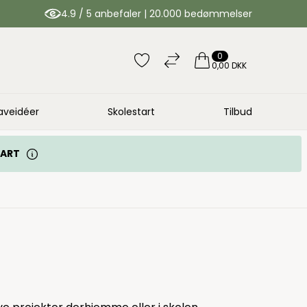
4.9 / 5 anbefaler | 20.000 bedømmelser
0
0,00 DKK
aveidéer
Skolestart
Tilbud
TART