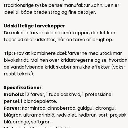
traditionsrige tyske penselmanufaktur Zahn. Den er
ideel til både brede strøg og fine detaljer.
Udskiftelige farvekopper
De enkelte farver sidder i små kopper, der let kan
tages ud eller udskiftes, når en farve er brugt op.
Tip:
Prøv at kombinere dækfarverne med Stockmar
bivokskridt. Mal hen over kridtstregerne og se, hvordan
de vandafvisende kridt skaber smukke effekter (voks-
resist teknik).
Specifikationer:
Indhold:
12 farver, 1 tube dækhvid, 1 professionel
pensel, 1 blandepalette.
Farver:
Karminrød, cinnoberrød, guldgul, citrongul,
blågrøn, ultramarinblå, rødviolet, rødbrun, sort, prøjsisk
blå, orange, saftgrøn.