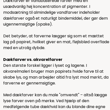
Dækfarver er vandbaserede farver med en
usædvanlig høj koncentration af pigmenter. I
modsætning til almindelige vandfarver indeholder
dækfarver også et naturligt bindemiddel, der gør dem
uigennemsigtige (opake).
Det betyder, at farverne lægger sig som et mættet
lag på papiret, hvilket giver en mat, fløjlsblød overflade
med en utrolig dybde.
Dækfarver vs. akvarelfarver
Den største forskel ligger i lyset og lagene. I
akvarelmaleri bruger man papirets hvide farve til at
skabe lys, og man arbejder altid fra lyst mod mørkt, da
farverne er gennemsigtige.
Med dækfarver kan du male "omvendt" – altså lægge
lyse farver oven på mørke. Ved hjælp af den
medfølgende tube dækhvid kan du blande dine egne