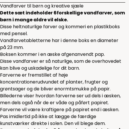
Vandfarver til børn og kreative sjæle
Dette sæt indeholder 6forskellige vandfarver, som
børn i mange aldre vil elske.
Disse heltnaturlige farver og kommeri en plastikboks
med pensel.
Vandfarvetabletterne har i denne boks en diameter
på 23 mm.
Boksen kommer i en æske afgenanvendt pap.
Disse vandfarver er så naturlige, som de overhovedet
kan blive og uskadelige for dit barn.
Farverne er fremstillet af høje
koncentrationerudvundet af planter, frugter og
grøntsager og de bliver enormtsmukke på papir.
Billederne viser hvordan farverne ser ud dels i æsken,
men dels også når de er våde og påført papiret.
Farverne vil være kraftigere på papiret end i æsken.
Pas imidlertid på ikke at lægge de færdige
kunstværker direkte i solen. Den vil blege dem.