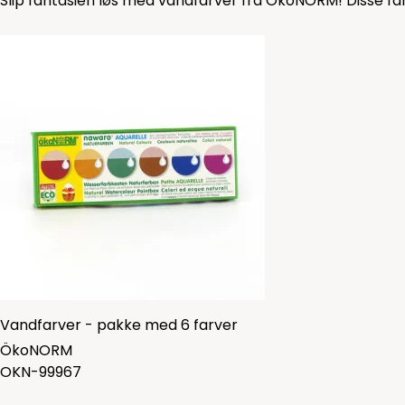
Slip fantasien løs med vandfarver fra ÖkoNORM! Disse farve
Vandfarver - pakke med 6 farver
ÖkoNORM
OKN-99967