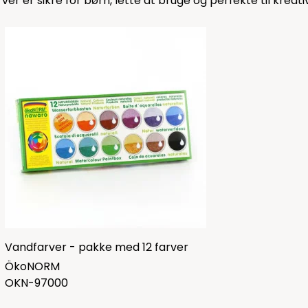
r er sikre for børn, lette at bruge og perfekte til kreati
Vandfarver - pakke med 12 farver
ÖkoNORM
OKN-97000