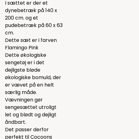
I sættet er der et
dynebetræk på 140 x
200 cm. og et
pudebetræk på 60 x 63
cm.
Dette sæt er i farven
Flamingo Pink
Dette økologiske
sengetøj er i det
dejligste bløde
økologiske bomuld, der
er vævet på en helt
særlig måde.
Vævningen gør
sengesættet utroligt
let og blødt og dejligt
åndbart.
Det passer derfor
perfekt til Cocoons