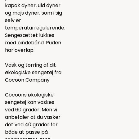
kapok dyner
,
uld dyner
og
majs dyner
, som i sig
selv er
temperaturregulerende.
Sengesættet lukkes
med bindebånd. Puden
har overlap.
Vask og tørring af dit
økologiske sengetøj fra
Cocoon Company
Cocoons økologiske
sengetøj kan vaskes
ved 60 grader. Men vi
anbefaler at du vasker
det ved 40 grader for
både at passe på