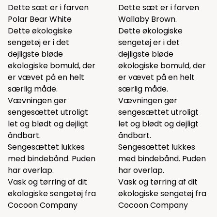
Dette sæt er i farven
Dette sæt er i farven
Polar Bear White
Wallaby Brown.
Dette økologiske
Dette økologiske
sengetøj er i det
sengetøj er i det
dejligste bløde
dejligste bløde
økologiske bomuld, der
økologiske bomuld, der
er vævet på en helt
er vævet på en helt
særlig måde.
særlig måde.
Vævningen gør
Vævningen gør
sengesættet utroligt
sengesættet utroligt
let og blødt og dejligt
let og blødt og dejligt
åndbart.
åndbart.
Sengesættet lukkes
Sengesættet lukkes
med bindebånd. Puden
med bindebånd. Puden
har overlap.
har overlap.
Vask og tørring af dit
Vask og tørring af dit
økologiske sengetøj fra
økologiske sengetøj fra
Cocoon Company
Cocoon Company