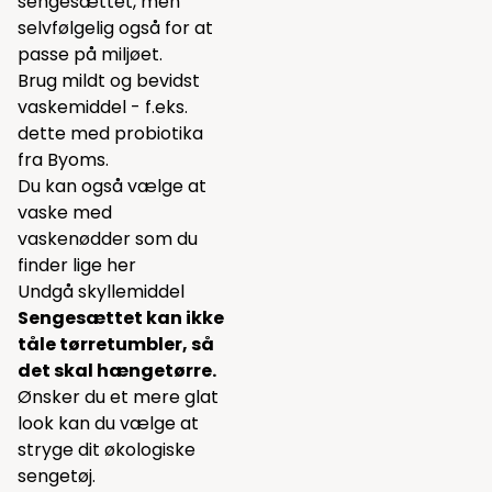
sengesættet, men
selvfølgelig også for at
passe på miljøet.
Brug mildt og bevidst
vaskemiddel - f.eks.
dette
med probiotika
fra Byoms.
Du kan også vælge at
vaske med
vaskenødder som du
finder lige
her
Undgå skyllemiddel
Sengesættet kan ikke
tåle tørretumbler, så
det skal hængetørre.
Ønsker du et mere glat
look kan du vælge at
stryge dit økologiske
sengetøj.