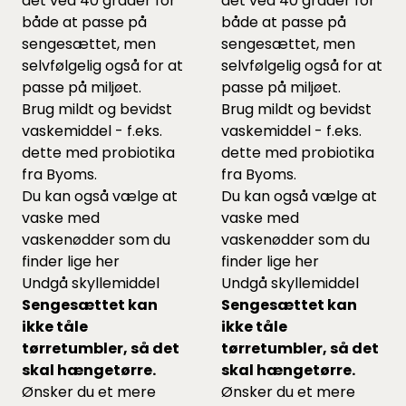
det ved 40 grader for
det ved 40 grader for
både at passe på
både at passe på
sengesættet, men
sengesættet, men
selvfølgelig også for at
selvfølgelig også for at
passe på miljøet.
passe på miljøet.
Brug mildt og bevidst
Brug mildt og bevidst
vaskemiddel - f.eks.
vaskemiddel - f.eks.
dette
med probiotika
dette
med probiotika
fra Byoms.
fra Byoms.
Du kan også vælge at
Du kan også vælge at
vaske med
vaske med
vaskenødder som du
vaskenødder som du
finder lige
her
finder lige
her
Undgå skyllemiddel
Undgå skyllemiddel
Sengesættet kan
Sengesættet kan
ikke tåle
ikke tåle
tørretumbler, så det
tørretumbler, så det
skal hængetørre.
skal hængetørre.
Ønsker du et mere
Ønsker du et mere