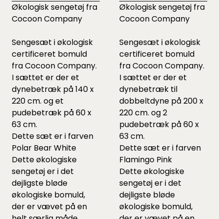
Økologisk sengetøj fra
Økologisk sengetøj fra
Cocoon Company
Cocoon Company
Sengesæt i økologisk
Sengesæt i økologisk
certificeret bomuld
certificeret bomuld
fra Cocoon Company.
fra Cocoon Company.
I sættet er der et
I sættet er der et
dynebetræk på 140 x
dynebetræk til
220 cm. og et
dobbeltdyne på 200 x
pudebetræk på 60 x
220 cm. og 2
63 cm.
pudebetræk på 60 x
Dette sæt er i farven
63 cm.
Polar Bear White
Dette sæt er i farven
Dette økologiske
Flamingo Pink
sengetøj er i det
Dette økologiske
dejligste bløde
sengetøj er i det
økologiske bomuld,
dejligste bløde
der er vævet på en
økologiske bomuld,
helt særlig måde.
der er vævet på en