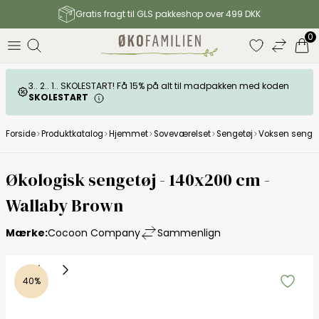
Gratis fragt til GLS pakkeshop over 499 DKK
0
3.. 2.. 1.. SKOLESTART! Få 15% på alt til madpakken med koden
SKOLESTART
Forside
Produktkatalog
Hjemmet
Soveværelset
Sengetøj
Voksen senget
Økologisk sengetøj - 140x200 cm -
Wallaby Brown
Mærke:
Cocoon Company
Sammenlign
40%