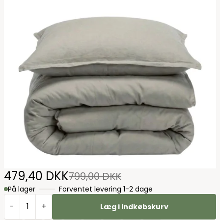
479,40 DKK
799,00 DKK
På lager
Forventet levering 1-2 dage
-
+
Læg i indkøbskurv