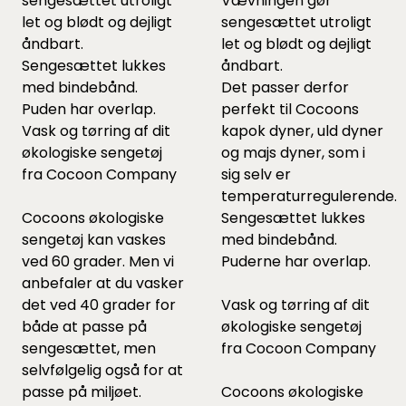
sengesættet utroligt
Vævningen gør
let og blødt og dejligt
sengesættet utroligt
åndbart.
let og blødt og dejligt
Sengesættet lukkes
åndbart.
med bindebånd.
Det passer derfor
Puden har overlap.
perfekt til Cocoons
Vask og tørring af dit
kapok dyner
,
uld dyner
økologiske sengetøj
og
majs dyner
, som i
fra Cocoon Company
sig selv er
temperaturregulerende.
Cocoons økologiske
Sengesættet lukkes
sengetøj kan vaskes
med bindebånd.
ved 60 grader. Men vi
Puderne har overlap.
anbefaler at du vasker
det ved 40 grader for
Vask og tørring af dit
både at passe på
økologiske sengetøj
sengesættet, men
fra Cocoon Company
selvfølgelig også for at
passe på miljøet.
Cocoons økologiske