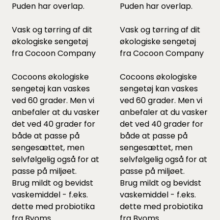
Puden har overlap.
Puden har overlap.
Vask og tørring af dit
Vask og tørring af dit
økologiske sengetøj
økologiske sengetøj
fra Cocoon Company
fra Cocoon Company
Cocoons økologiske
Cocoons økologiske
sengetøj kan vaskes
sengetøj kan vaskes
ved 60 grader. Men vi
ved 60 grader. Men vi
anbefaler at du vasker
anbefaler at du vasker
det ved 40 grader for
det ved 40 grader for
både at passe på
både at passe på
sengesættet, men
sengesættet, men
selvfølgelig også for at
selvfølgelig også for at
passe på miljøet.
passe på miljøet.
Brug mildt og bevidst
Brug mildt og bevidst
vaskemiddel - f.eks.
vaskemiddel - f.eks.
dette
med probiotika
dette
med probiotika
fra Byoms.
fra Byoms.