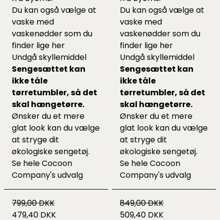
Du kan også vælge at
Du kan også vælge at
vaske med
vaske med
vaskenødder som du
vaskenødder som du
finder lige
her
finder lige
her
Undgå skyllemiddel
Undgå skyllemiddel
Sengesættet kan
Sengesættet kan
ikke tåle
ikke tåle
tørretumbler, så det
tørretumbler, så det
skal hængetørre.
skal hængetørre.
Ønsker du et mere
Ønsker du et mere
glat look kan du vælge
glat look kan du vælge
at stryge dit
at stryge dit
økologiske sengetøj.
økologiske sengetøj.
Se hele
Cocoon
Se hele
Cocoon
Company's udvalg
Company's udvalg
799,00 DKK
849,00 DKK
479,40 DKK
509,40 DKK