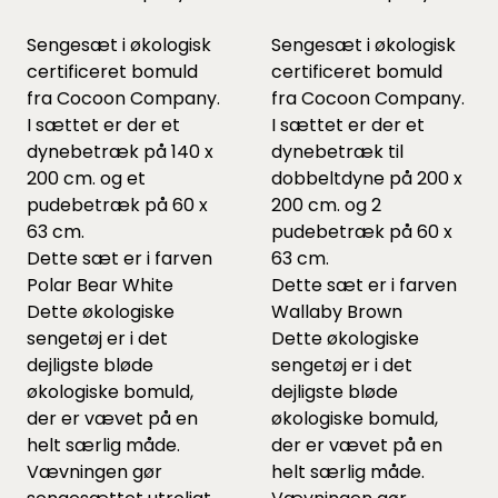
Sengesæt i økologisk
Sengesæt i økologisk
certificeret bomuld
certificeret bomuld
fra Cocoon Company.
fra Cocoon Company.
I sættet er der et
I sættet er der et
dynebetræk på 140 x
dynebetræk til
200 cm. og et
dobbeltdyne på 200 x
pudebetræk på 60 x
200 cm. og 2
63 cm.
pudebetræk på 60 x
Dette sæt er i farven
63 cm.
Polar Bear White
Dette sæt er i farven
Dette økologiske
Wallaby Brown
sengetøj er i det
Dette økologiske
dejligste bløde
sengetøj er i det
økologiske bomuld,
dejligste bløde
der er vævet på en
økologiske bomuld,
helt særlig måde.
der er vævet på en
Vævningen gør
helt særlig måde.