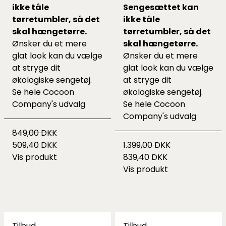
ikke tåle
Sengesættet kan
tørretumbler, så det
ikke tåle
skal hængetørre.
tørretumbler, så det
Ønsker du et mere
skal hængetørre.
glat look kan du vælge
Ønsker du et mere
at stryge dit
glat look kan du vælge
økologiske sengetøj.
at stryge dit
Se hele
Cocoon
økologiske sengetøj.
Company's udvalg
Se hele
Cocoon
Company's udvalg
849,00 DKK
509,40 DKK
1.399,00 DKK
Vis produkt
839,40 DKK
Vis produkt
Tilbud
Tilbud