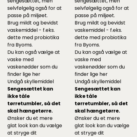
sengesættet, men
sengesættet, men
selvfølgelig også for at
selvfølgelig også for at
passe på miljøet.
passe på miljøet.
Brug mildt og bevidst
Brug mildt og bevidst
vaskemiddel - f.eks.
vaskemiddel - f.eks.
dette
med probiotika
dette
med probiotika
fra Byoms.
fra Byoms.
Du kan også vælge at
Du kan også vælge at
vaske med
vaske med
vaskenødder som du
vaskenødder som du
finder lige
her
finder lige
her
Undgå skyllemiddel
Undgå skyllemiddel
Sengesættet kan
Sengesættet kan
ikke tåle
ikke tåle
tørretumbler, så det
tørretumbler, så det
skal hængetørre.
skal hængetørre.
Ønsker du et mere
Ønsker du et mere
glat look kan du vælge
glat look kan du vælge
at stryge dit
at stryge dit