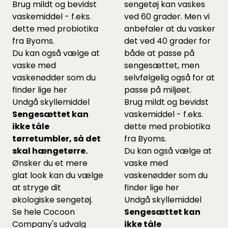
Brug mildt og bevidst
sengetøj kan vaskes
vaskemiddel - f.eks.
ved 60 grader. Men vi
dette
med probiotika
anbefaler at du vasker
fra Byoms.
det ved 40 grader for
Du kan også vælge at
både at passe på
vaske med
sengesættet, men
vaskenødder som du
selvfølgelig også for at
finder lige
her
passe på miljøet.
Undgå skyllemiddel
Brug mildt og bevidst
Sengesættet kan
vaskemiddel - f.eks.
ikke tåle
dette
med probiotika
tørretumbler, så det
fra Byoms.
skal hængetørre.
Du kan også vælge at
Ønsker du et mere
vaske med
glat look kan du vælge
vaskenødder som du
at stryge dit
finder lige
her
økologiske sengetøj.
Undgå skyllemiddel
Se hele
Cocoon
Sengesættet kan
Company's udvalg
ikke tåle