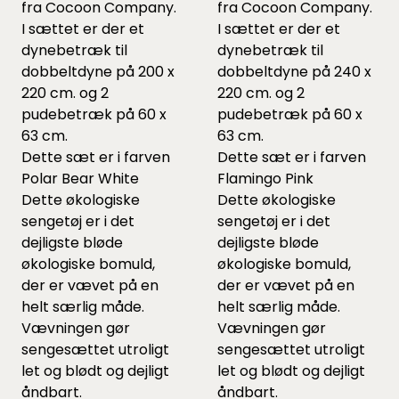
fra Cocoon Company.
fra Cocoon Company.
I sættet er der et
I sættet er der et
dynebetræk til
dynebetræk til
dobbeltdyne på 200 x
dobbeltdyne på 240 x
220 cm. og 2
220 cm. og 2
pudebetræk på 60 x
pudebetræk på 60 x
63 cm.
63 cm.
Dette sæt er i farven
Dette sæt er i farven
Polar Bear White
Flamingo Pink
Dette økologiske
Dette økologiske
sengetøj er i det
sengetøj er i det
dejligste bløde
dejligste bløde
økologiske bomuld,
økologiske bomuld,
der er vævet på en
der er vævet på en
helt særlig måde.
helt særlig måde.
Vævningen gør
Vævningen gør
sengesættet utroligt
sengesættet utroligt
let og blødt og dejligt
let og blødt og dejligt
åndbart.
åndbart.