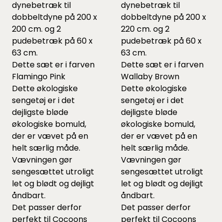
dynebetræk til
dynebetræk til
dobbeltdyne på 200 x
dobbeltdyne på 200 x
200 cm. og 2
220 cm. og 2
pudebetræk på 60 x
pudebetræk på 60 x
63 cm.
63 cm.
Dette sæt er i farven
Dette sæt er i farven
Flamingo Pink
Wallaby Brown
Dette økologiske
Dette økologiske
sengetøj er i det
sengetøj er i det
dejligste bløde
dejligste bløde
økologiske bomuld,
økologiske bomuld,
der er vævet på en
der er vævet på en
helt særlig måde.
helt særlig måde.
Vævningen gør
Vævningen gør
sengesættet utroligt
sengesættet utroligt
let og blødt og dejligt
let og blødt og dejligt
åndbart.
åndbart.
Det passer derfor
Det passer derfor
perfekt til Cocoons
perfekt til Cocoons