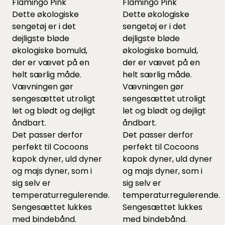
Flamingo Pink
Flamingo Pink
Dette økologiske
Dette økologiske
sengetøj er i det
sengetøj er i det
dejligste bløde
dejligste bløde
økologiske bomuld,
økologiske bomuld,
der er vævet på en
der er vævet på en
helt særlig måde.
helt særlig måde.
Vævningen gør
Vævningen gør
sengesættet utroligt
sengesættet utroligt
let og blødt og dejligt
let og blødt og dejligt
åndbart.
åndbart.
Det passer derfor
Det passer derfor
perfekt til Cocoons
perfekt til Cocoons
kapok dyner
,
uld dyner
kapok dyner
,
uld dyner
og
majs dyner
, som i
og
majs dyner
, som i
sig selv er
sig selv er
temperaturregulerende.
temperaturregulerende.
Sengesættet lukkes
Sengesættet lukkes
med bindebånd.
med bindebånd.