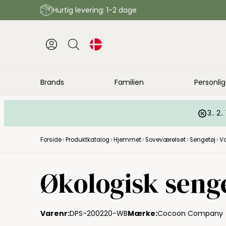
Hurtig levering: 1-2 dage
Brands
Familien
Personlig
3.. 2
Forside
Produktkatalog
Hjemmet
Soveværelset
Sengetøj
Vo
Økologisk seng
Varenr:
DPS-200220-WB
Mærke:
Cocoon Company