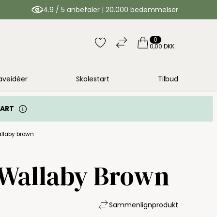
4.9 / 5 anbefaler | 20.000 bedømmelser
0
0,00 DKK
aveidéer
Skolestart
Tilbud
TART
allaby brown
- Wallaby Brown
Sammenlign
produkt