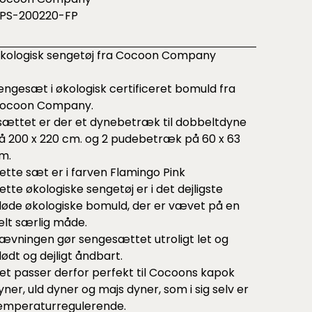
PS-200220-FP
kologisk sengetøj fra Cocoon Company
engesæt i økologisk certificeret bomuld fra
ocoon Company.
 sættet er der et dynebetræk til dobbeltdyne
å 200 x 220 cm. og 2 pudebetræk på 60 x 63
m.
ette sæt er i farven Flamingo Pink
ette økologiske sengetøj er i det dejligste
løde økologiske bomuld, der er vævet på en
elt særlig måde.
ævningen gør sengesættet utroligt let og
lødt og dejligt åndbart.
et passer derfor perfekt til Cocoons
kapok
yner
,
uld dyner
og
majs dyner
, som i sig selv er
emperaturregulerende.