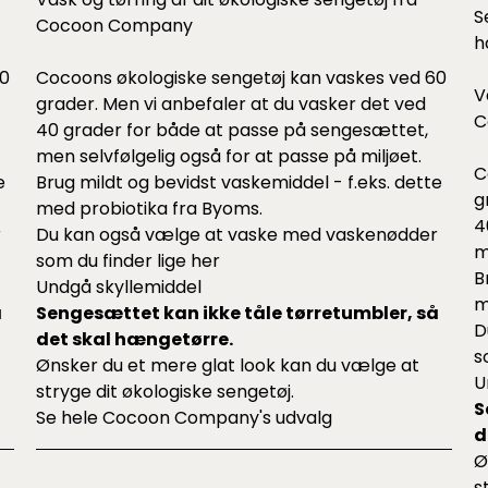
S
Cocoon Company
h
60
Cocoons økologiske sengetøj kan vaskes ved 60
V
grader. Men vi anbefaler at du vasker det ved
C
40 grader for både at passe på sengesættet,
men selvfølgelig også for at passe på miljøet.
C
e
Brug mildt og bevidst vaskemiddel - f.eks.
dette
g
med probiotika fra Byoms.
4
r
Du kan også vælge at vaske med vaskenødder
m
som du finder lige
her
B
Undgå skyllemiddel
m
å
Sengesættet kan ikke tåle tørretumbler, så
D
det skal hængetørre.
s
Ønsker du et mere glat look kan du vælge at
U
stryge dit økologiske sengetøj.
S
Se hele
Cocoon Company's udvalg
d
Ø
s