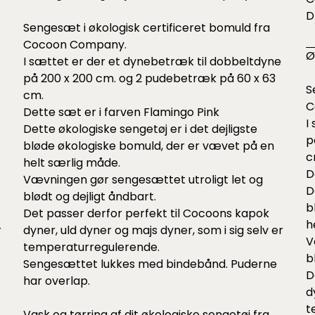
D
Sengesæt i økologisk certificeret bomuld fra
Cocoon Company.
Ø
I sættet er der et dynebetræk til dobbeltdyne
på 200 x 200 cm. og 2 pudebetræk på 60 x 63
S
cm.
C
Dette sæt er i farven Flamingo Pink
I
Dette økologiske sengetøj er i det dejligste
p
bløde økologiske bomuld, der er vævet på en
c
helt særlig måde.
D
Vævningen gør sengesættet utroligt let og
D
blødt og dejligt åndbart.
b
Det passer derfor perfekt til Cocoons
kapok
h
r
dyner
,
uld dyner
og
majs dyner
, som i sig selv er
V
temperaturregulerende.
b
Sengesættet lukkes med bindebånd. Puderne
D
har overlap.
d
t
Vask og tørring af dit økologiske sengetøj fra