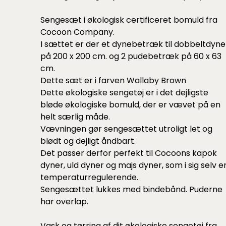
Sengesæt i økologisk certificeret bomuld fra
Cocoon Company.
I sættet er der et dynebetræk til dobbeltdyne
på 200 x 200 cm. og 2 pudebetræk på 60 x 63
cm.
Dette sæt er i farven Wallaby Brown
Dette økologiske sengetøj er i det dejligste
bløde økologiske bomuld, der er vævet på en
helt særlig måde.
Vævningen gør sengesættet utroligt let og
blødt og dejligt åndbart.
Det passer derfor perfekt til Cocoons
kapok
dyner
,
uld dyner
og
majs dyner
, som i sig selv e
temperaturregulerende.
Sengesættet lukkes med bindebånd. Puderne
har overlap.
Vask og tørring af dit økologiske sengetøj fra