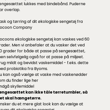
engesættet lukkes med bindebånd. Puderne
ar overlap.
ask og tørring af dit økologiske sengetøj fra
ocoon Company
ocoons økologiske sengetøj kan vaskes ved 60
rader. Men vi anbefaler at du vasker det ved
0 grader for både at passe på sengesættet,
en selvfølgelig også for at passe på miljøet.
rug mildt og bevidst vaskemiddel - f.eks.
dette
ed probiotika fra Byoms.
u kan også vælge at vaske med vaskenødder
om du finder lige
her
ndgå skyllemiddel
engesættet kan ikke tåle tørretumbler, så
et skal hængetørre.
nsker du et mere glat look kan du vælge at
tryge dit økologiske sengetøj.