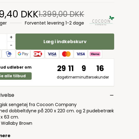
9,40 DKK
1.399,00 DKK
ager
Forventet levering 1-2 dage
+
Læg i indkøbskurv
-
29
11
9
15
bud udløber om
Se alle tilbud
dage
timer
minutter
sekunder
ivelse
gisk sengetøj fra Cocoon Company
ed dobbeltdyne på 200 x 220 cm. og 2 pudebetræk
 x 63 cm.
: Wallaby Brown
mere