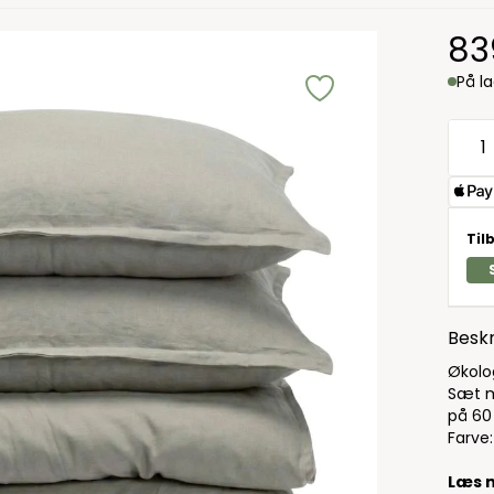
83
På l
Til
Beskr
Økolo
Sæt m
på 60
Farve
Læs 