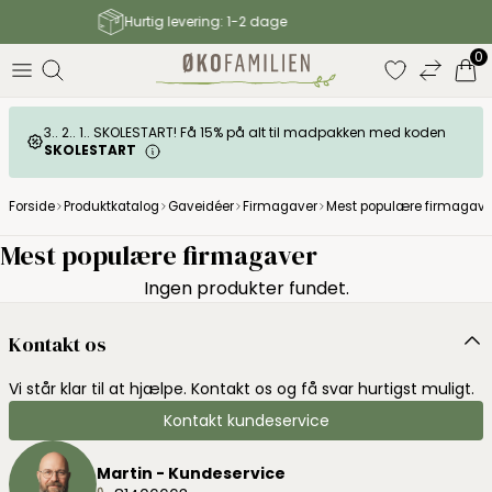
g: 1-2 dage
Gratis fragt til GLS pakke
0
3.. 2.. 1.. SKOLESTART! Få 15% på alt til madpakken med koden
SKOLESTART
Forside
Produktkatalog
Gaveidéer
Firmagaver
Mest populære firmagave
Mest populære firmagaver
Ingen produkter fundet.
Kontakt os
Vi står klar til at hjælpe. Kontakt os og få svar hurtigst muligt.
Kontakt kundeservice
Martin - Kundeservice