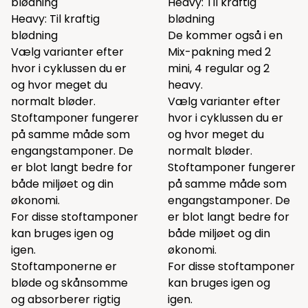
blødning
Heavy: Til kraftig
Heavy: Til kraftig
blødning
blødning
De kommer også i en
Vælg varianter efter
Mix-pakning med 2
hvor i cyklussen du er
mini, 4 regular og 2
og hvor meget du
heavy.
normalt bløder.
Vælg varianter efter
Stoftamponer fungerer
hvor i cyklussen du er
på samme måde som
og hvor meget du
engangstamponer. De
normalt bløder.
er blot langt bedre for
Stoftamponer fungerer
både miljøet og din
på samme måde som
økonomi.
engangstamponer. De
For disse stoftamponer
er blot langt bedre for
kan bruges igen og
både miljøet og din
igen.
økonomi.
Stoftamponerne er
For disse stoftamponer
bløde og skånsomme
kan bruges igen og
og absorberer rigtig
igen.