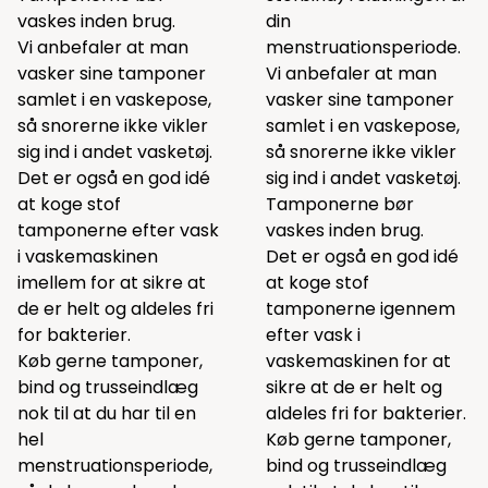
vaskes inden brug.
din
Vi anbefaler at man
menstruationsperiode.
vasker sine tamponer
Vi anbefaler at man
samlet i en
vaskepose
,
vasker sine tamponer
så snorerne ikke vikler
samlet i en
vaskepose
,
sig ind i andet vasketøj.
så snorerne ikke vikler
Det er også en god idé
sig ind i andet vasketøj.
at koge stof
Tamponerne bør
tamponerne efter vask
vaskes inden brug.
i vaskemaskinen
Det er også en god idé
imellem for at sikre at
at koge stof
de er helt og aldeles fri
tamponerne igennem
for bakterier.
efter vask i
Køb gerne tamponer,
vaskemaskinen for at
bind og trusseindlæg
sikre at de er helt og
nok til at du har til en
aldeles fri for bakterier.
hel
Køb gerne tamponer,
menstruationsperiode,
bind og trusseindlæg