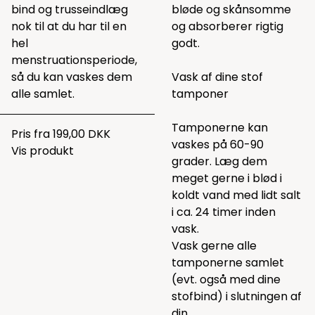
bind og trusseindlæg
bløde og skånsomme
nok til at du har til en
og absorberer rigtig
hel
godt.
menstruationsperiode,
så du kan vaskes dem
Vask af dine stof
alle samlet.
tamponer
Tamponerne kan
Pris fra
199,00 DKK
vaskes på 60-90
Vis produkt
grader. Læg dem
meget gerne i blød i
koldt vand med lidt salt
i ca. 24 timer inden
vask.
Vask gerne alle
tamponerne samlet
(evt. også med dine
stofbind) i slutningen af
din