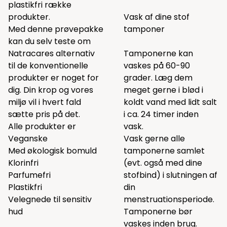
plastikfri række
produkter.
Vask af dine stof
Med denne prøvepakke
tamponer
kan du selv teste om
Natracares alternativ
Tamponerne kan
til de konventionelle
vaskes på 60-90
produkter er noget for
grader. Læg dem
dig. Din krop og vores
meget gerne i blød i
miljø vil i hvert fald
koldt vand med lidt salt
sætte pris på det.
i ca. 24 timer inden
Alle produkter er
vask.
Veganske
Vask gerne alle
Med økologisk bomuld
tamponerne samlet
Klorinfri
(evt. også med dine
Parfumefri
stofbind) i slutningen af
Plastikfri
din
Velegnede til sensitiv
menstruationsperiode.
hud
Tamponerne bør
vaskes inden brug.