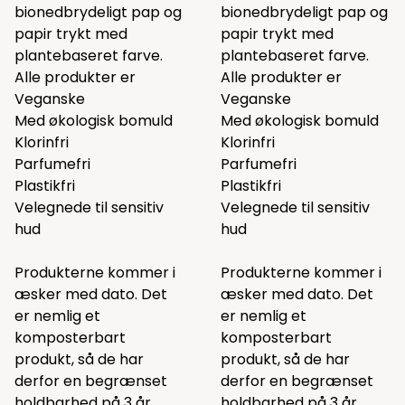
bionedbrydeligt pap og
bionedbrydeligt pap og
papir trykt med
papir trykt med
plantebaseret farve.
plantebaseret farve.
Alle produkter er
Alle produkter er
Veganske
Veganske
Med økologisk bomuld
Med økologisk bomuld
Klorinfri
Klorinfri
Parfumefri
Parfumefri
Plastikfri
Plastikfri
Velegnede til sensitiv
Velegnede til sensitiv
hud
hud
Produkterne kommer i
Produkterne kommer i
æsker med dato. Det
æsker med dato. Det
er nemlig et
er nemlig et
komposterbart
komposterbart
produkt, så de har
produkt, så de har
derfor en begrænset
derfor en begrænset
holdbarhed på 3 år.
holdbarhed på 3 år.