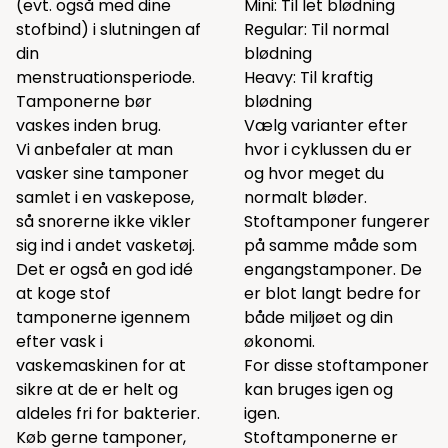
(evt. også med dine
Mini: Til let blødning
stofbind) i slutningen af
Regular: Til normal
din
blødning
menstruationsperiode.
Heavy: Til kraftig
Tamponerne bør
blødning
vaskes inden brug.
Vælg varianter efter
Vi anbefaler at man
hvor i cyklussen du er
vasker sine tamponer
og hvor meget du
samlet i en
vaskepose
,
normalt bløder.
så snorerne ikke vikler
Stoftamponer fungerer
sig ind i andet vasketøj.
på samme måde som
Det er også en god idé
engangstamponer. De
at koge stof
er blot langt bedre for
tamponerne igennem
både miljøet og din
efter vask i
økonomi.
vaskemaskinen for at
For disse stoftamponer
sikre at de er helt og
kan bruges igen og
aldeles fri for bakterier.
igen.
Køb gerne tamponer,
Stoftamponerne er