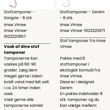
Stoftamponer -
Stoftamponer - Denim
Sangria - 8 stk
- 8 stk.
Imse Vimse
Imse Vimse
Imse Vimse-
Imse Vimse-1623220971
1623220957
Stof tamponer fra Imse
Vask af dine stof
Vimse
tamponer
Tamponerne kan
Pakke med 8
vaskes på 60-90
stoftamponer i
grader. Læg dem
økologisk bomuld fra
meget gerne i blød i
Imse Vimse.
koldt vand med lidt salt
Disse er i designet
i ca. 24 timer inden
Denim
vask.
En pakke indeholder 8
Vask gerne alle
stk. tamponer og du
tamponerne samlet
kan vælge mellem: