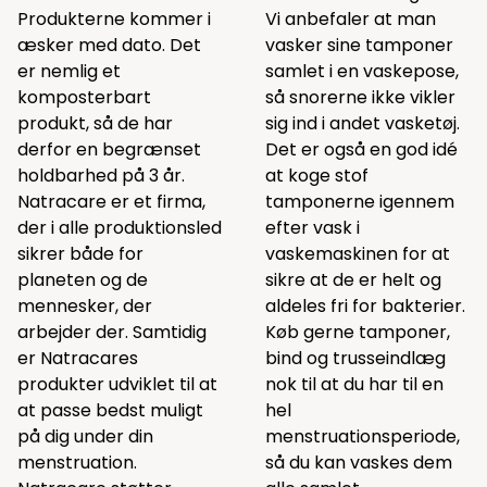
Produkterne kommer i
Vi anbefaler at man
æsker med dato. Det
vasker sine tamponer
er nemlig et
samlet i en
vaskepose
,
komposterbart
så snorerne ikke vikler
produkt, så de har
sig ind i andet vasketøj.
derfor en begrænset
Det er også en god idé
holdbarhed på 3 år.
at koge stof
Natracare er et firma,
tamponerne igennem
der i alle produktionsled
efter vask i
sikrer både for
vaskemaskinen for at
planeten og de
sikre at de er helt og
mennesker, der
aldeles fri for bakterier.
arbejder der. Samtidig
Køb gerne tamponer,
er Natracares
bind og trusseindlæg
produkter udviklet til at
nok til at du har til en
at passe bedst muligt
hel
på dig under din
menstruationsperiode,
menstruation.
så du kan vaskes dem