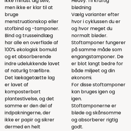
ikke mindst dig selv,
Heavy: Til kraftig
men ikke er klar til at
blødning
bruge
Vælg varianter efter
menstruationskop eller
hvor i cyklussen du er
stofbind og -tamponer.
og hvor meget du
Bind og trusseindlæg
normalt bløder.
har alle en overflade af
Stoftamponer fungerer
100% økologisk bomuld
på samme måde som
og et absorberende
engangstamponer. De
indre udelukkende lavet
er blot langt bedre for
af naturlig træfibre.
både miljøet og din
Det lækagetætte lag
økonomi.
er lavet af
For disse stoftamponer
komposterbart
kan bruges igen og
plantestivelse, og det
igen.
samme er den del af
Stoftamponerne er
indpakningerne, der
bløde og skånsomme
ikke er papir og sikrer
og absorberer rigtig
dermed en helt
godt.