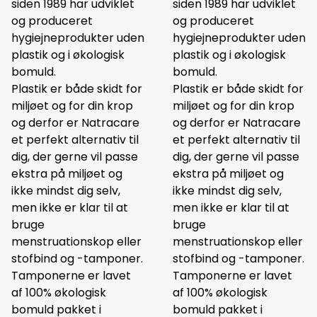
siden 1989 har udviklet
siden 1989 har udviklet
og produceret
og produceret
hygiejneprodukter uden
hygiejneprodukter uden
plastik og i økologisk
plastik og i økologisk
bomuld.
bomuld.
Plastik er både skidt for
Plastik er både skidt for
miljøet og for din krop
miljøet og for din krop
og derfor er Natracare
og derfor er Natracare
et perfekt alternativ til
et perfekt alternativ til
dig, der gerne vil passe
dig, der gerne vil passe
ekstra på miljøet og
ekstra på miljøet og
ikke mindst dig selv,
ikke mindst dig selv,
men ikke er klar til at
men ikke er klar til at
bruge
bruge
menstruationskop eller
menstruationskop eller
stofbind og -tamponer.
stofbind og -tamponer.
Tamponerne er lavet
Tamponerne er lavet
af 100% økologisk
af 100% økologisk
bomuld pakket i
bomuld pakket i