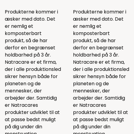
Produkterne kommer i
Produkterne kommer i
æsker med dato. Det
æsker med dato. Det
er nemlig et
er nemlig et
komposterbart
komposterbart
produkt, så de har
produkt, så de har
derfor en begrænset
derfor en begrænset
holdbarhed på 3 år.
holdbarhed på 3 år.
Natracare er et firma,
Natracare er et firma,
der i alle produktionsled
der i alle produktionsled
sikrer hensyn både for
sikrer hensyn både for
planeten og de
planeten og de
mennesker, der
mennesker, der
arbejder der. Samtidig
arbejder der. Samtidig
er Natracares
er Natracares
produkter udviklet til at
produkter udviklet til at
at passe bedst muligt
at passe bedst muligt
på dig under din
på dig under din
menstruation.
menstruation.