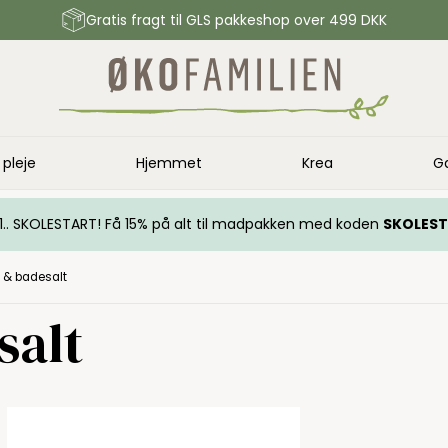
Gratis fragt til GLS pakkeshop over 499 DKK
 pleje
Hjemmet
Krea
G
.. 1.. SKOLESTART! Få 15% på alt til madpakken med koden
SKOLES
 & badesalt
salt