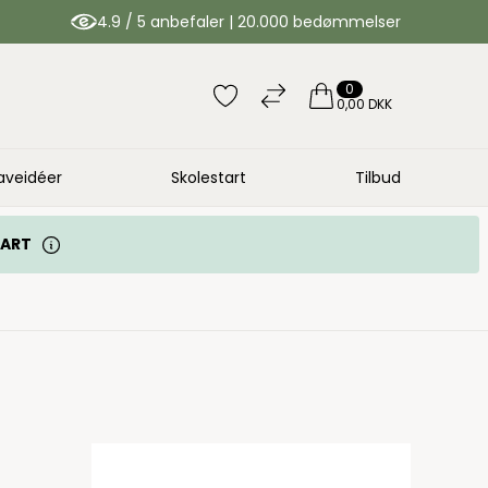
4.9 / 5 anbefaler | 20.000 bedømmelser
0
0,00 DKK
aveidéer
Skolestart
Tilbud
TART