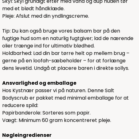
Skyl: Skyl grundigt efter med vand og dup huden tør
med et blødt håndklæde.
Pleje: Afslut med din yndlingscreme.
Tip: Du kan også bruge vores balsam bar på den
fugtige hud som en naturlig fugtgiver; lad de nærende
olier trænge ind for ultimativ blødhed.
Holdbarhed: Lad din bar tørre helt op mellem brug –
gerne på en loofah-sæbeholder – for at forlænge
dens levetid. Undgå at placere baren i direkte sollys.
Ansvarlighed og emballage
Hos Kystnær passer vi på naturen. Denne Salt
Bodyscrub er pakket med minimal emballage for at
reducere spild:
Papirbanderole: Sorteres som papir.
Vægt: Minimum 60 gram koncentreret pleje.
Nøgleingredienser