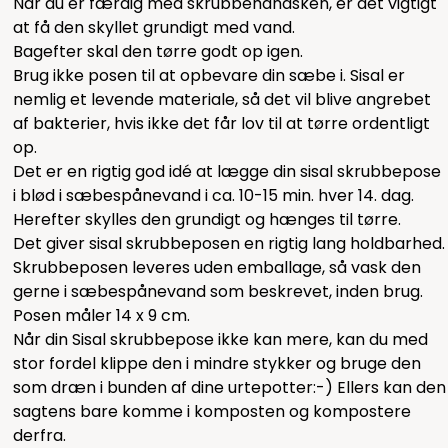
Når du er færdig med skrubbehandsken, er det vigtigt
at få den skyllet grundigt med vand.
Bagefter skal den tørre godt op igen.
Brug ikke posen til at opbevare din sæbe i. Sisal er
nemlig et levende materiale, så det vil blive angrebet
af bakterier, hvis ikke det får lov til at tørre ordentligt
op.
Det er en rigtig god idé at lægge din sisal skrubbepose
i blød i sæbespånevand i ca. 10-15 min. hver 14. dag.
Herefter skylles den grundigt og hænges til tørre.
Det giver sisal skrubbeposen en rigtig lang holdbarhed.
Skrubbeposen leveres uden emballage, så vask den
gerne i sæbespånevand som beskrevet, inden brug.
Posen måler 14 x 9 cm.
Når din Sisal skrubbepose ikke kan mere, kan du med
stor fordel klippe den i mindre stykker og bruge den
som dræn i bunden af dine urtepotter:-) Ellers kan den
sagtens bare komme i komposten og kompostere
derfra.