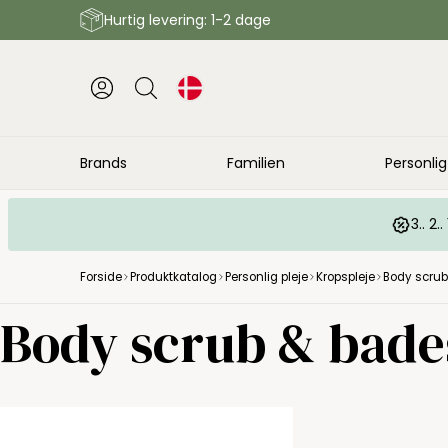
Hurtig levering: 1-2 dage
Brands
Familien
Personlig
3.. 2
Forside
Produktkatalog
Personlig pleje
Kropspleje
Body scrub
Body scrub & bade