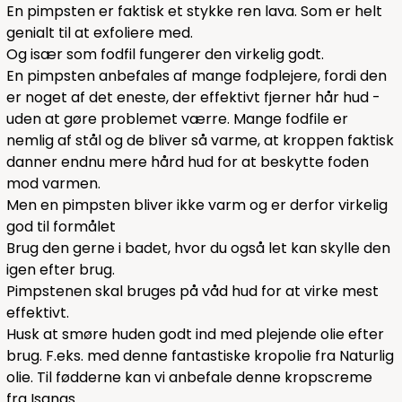
En pimpsten er faktisk et stykke ren lava. Som er helt
genialt til at exfoliere med.
Og især som fodfil fungerer den virkelig godt.
En pimpsten anbefales af mange fodplejere, fordi den
er noget af det eneste, der effektivt fjerner hår hud -
uden at gøre problemet værre. Mange fodfile er
nemlig af stål og de bliver så varme, at kroppen faktisk
danner endnu mere hård hud for at beskytte foden
mod varmen.
Men en pimpsten bliver ikke varm og er derfor virkelig
god til formålet
Brug den gerne i badet, hvor du også let kan skylle den
igen efter brug.
Pimpstenen skal bruges på våd hud for at virke mest
effektivt.
Husk at smøre huden godt ind med plejende olie efter
brug. F.eks. med denne fantastiske kropolie fra Naturlig
olie. Til fødderne kan vi anbefale
denne
kropscreme
fra Isangs.