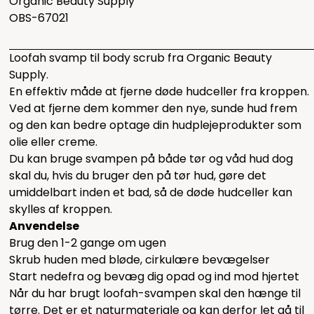
Organic Beauty Supply
OBS-67021
Loofah svamp til body scrub fra Organic Beauty
Supply.
En effektiv måde at fjerne døde hudceller fra kroppen.
Ved at fjerne dem kommer den nye, sunde hud frem
og den kan bedre optage din hudplejeprodukter som
olie eller creme.
Du kan bruge svampen på både tør og våd hud dog
skal du, hvis du bruger den på tør hud, gøre det
umiddelbart inden et bad, så de døde hudceller kan
skylles af kroppen.
Anvendelse
Brug den 1-2 gange om ugen
Skrub huden med bløde, cirkulære bevægelser
Start nedefra og bevæg dig opad og ind mod hjertet
Når du har brugt loofah-svampen skal den hænge til
tørre. Det er et naturmateriale og kan derfor let gå til