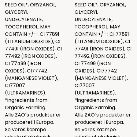
SEED OIL*, ORYZANOL,
SEED OIL*, ORYZANOL,
GLYCERYL
GLYCERYL
UNDECYLENATE,
UNDECYLENATE,
TOCOPHEROL. MAY
TOCOPHEROL. MAY
CONTAIN +/- : CI 77891
CONTAIN +/- : CI 77891
(TITANIUM DIOXIDE), CI
(TITANIUM DIOXIDE), CI
77491 (IRON OXIDES), CI
77491 (IRON OXIDES), CI
77492 (IRON OXIDES),
77492 (IRON OXIDES),
CI 77499 (IRON
CI 77499 (IRON
OXIDES), CI77742
OXIDES), CI77742
(MANGANESE VIOLET),
(MANGANESE VIOLET),
CI77007
CI77007
(ULTRAMARINES).
(ULTRAMARINES).
*ingredients from
*ingredients from
Organic Farming.
Organic Farming.
Alle ZAO´s produkter er
Alle ZAO´s produkter er
produceret i Europa.
produceret i Europa.
Se vores kæmpe
Se vores kæmpe
udvalg af økologisk
udvalg af økologisk