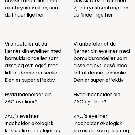
Udvisk farven lidt med
Udvisk farven lidt med
øjenbrynsbørsten, som
øjenbrynsbørsten, som
du finder lige
her
du finder lige
her
Vi anbefaler at du
Vi anbefaler at du
fjerner din eyeliner med
fjerner din eyeliner med
bomuldsrondeller som
bomuldsrondeller som
disse
og evt. også med
disse
og evt. også med
lidt af
denne
renseolie.
lidt af
denne
renseolie.
Den er super effektiv.
Den er super effektiv.
Hvad indeholder din
Hvad indeholder din
ZAO eyeliner?
ZAO eyeliner?
ZAO´s eyeliner
ZAO´s eyeliner
indeholder økologisk
indeholder økologisk
kokosolie som plejer og
kokosolie som plejer og