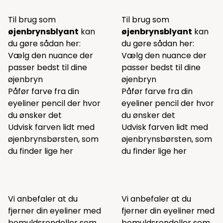
Til brug som
Til brug som
øjenbrynsblyant
kan
øjenbrynsblyant
kan
du gøre sådan her:
du gøre sådan her:
Vælg den nuance der
Vælg den nuance der
passer bedst til dine
passer bedst til dine
øjenbryn
øjenbryn
Påfør farve fra din
Påfør farve fra din
eyeliner pencil der hvor
eyeliner pencil der hvor
du ønsker det
du ønsker det
Udvisk farven lidt med
Udvisk farven lidt med
øjenbrynsbørsten, som
øjenbrynsbørsten, som
du finder lige
her
du finder lige
her
Vi anbefaler at du
Vi anbefaler at du
fjerner din eyeliner med
fjerner din eyeliner med
bomuldsrondeller som
bomuldsrondeller som