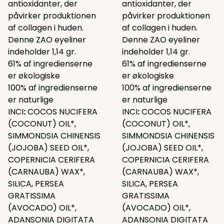
antioxidanter, der
antioxidanter, der
påvirker produktionen
påvirker produktionen
af collagen i huden.
af collagen i huden.
Denne ZAO eyeliner
Denne ZAO eyeliner
indeholder 1,14 gr.
indeholder 1,14 gr.
61% af ingredienserne
61% af ingredienserne
er økologiske
er økologiske
100% af ingredienserne
100% af ingredienserne
er naturlige
er naturlige
INCI
:
COCOS NUCIFERA
INCI
:
COCOS NUCIFERA
(COCONUT) OIL*,
(COCONUT) OIL*,
SIMMONDSIA CHINENSIS
SIMMONDSIA CHINENSIS
(JOJOBA) SEED OIL*,
(JOJOBA) SEED OIL*,
COPERNICIA CERIFERA
COPERNICIA CERIFERA
(CARNAUBA) WAX*,
(CARNAUBA) WAX*,
SILICA, PERSEA
SILICA, PERSEA
GRATISSIMA
GRATISSIMA
(AVOCADO) OIL*,
(AVOCADO) OIL*,
ADANSONIA DIGITATA
ADANSONIA DIGITATA