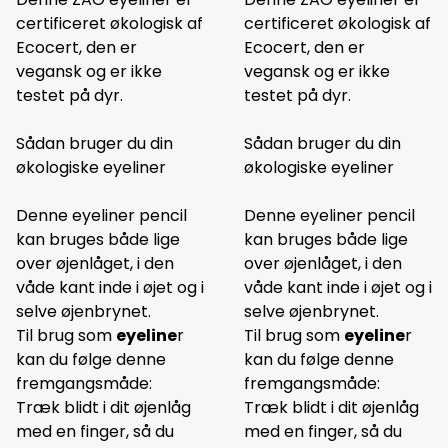
certificeret økologisk af
certificeret økologisk af
Ecocert, den er
Ecocert, den er
vegansk og er ikke
vegansk og er ikke
testet på dyr.
testet på dyr.
Sådan bruger du din
Sådan bruger du din
økologiske eyeliner
økologiske eyeliner
Denne eyeliner pencil
Denne eyeliner pencil
kan bruges både lige
kan bruges både lige
over øjenlåget, i den
over øjenlåget, i den
våde kant inde i øjet og i
våde kant inde i øjet og i
selve øjenbrynet.
selve øjenbrynet.
Til brug som
eyeline
r
Til brug som
eyeline
r
kan du følge denne
kan du følge denne
fremgangsmåde:
fremgangsmåde:
Træk blidt i dit øjenlåg
Træk blidt i dit øjenlåg
med en finger, så du
med en finger, så du