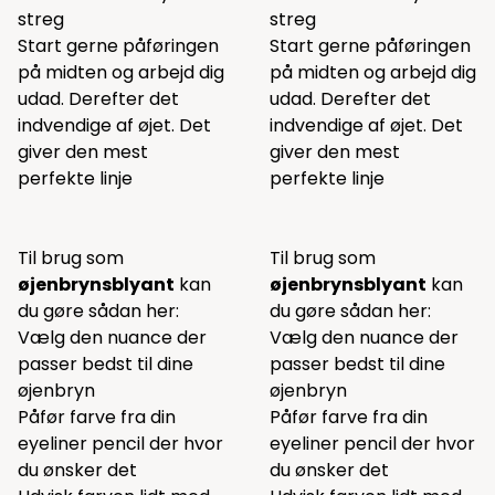
streg
streg
Start gerne påføringen
Start gerne påføringen
på midten og arbejd dig
på midten og arbejd dig
udad. Derefter det
udad. Derefter det
indvendige af øjet. Det
indvendige af øjet. Det
giver den mest
giver den mest
perfekte linje
perfekte linje
Til brug som
Til brug som
øjenbrynsblyant
kan
øjenbrynsblyant
kan
du gøre sådan her:
du gøre sådan her:
Vælg den nuance der
Vælg den nuance der
passer bedst til dine
passer bedst til dine
øjenbryn
øjenbryn
Påfør farve fra din
Påfør farve fra din
eyeliner pencil der hvor
eyeliner pencil der hvor
du ønsker det
du ønsker det