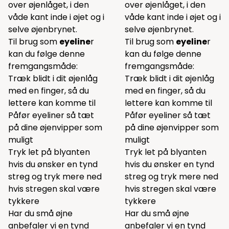
over øjenlåget, i den
over øjenlåget, i den
våde kant inde i øjet og i
våde kant inde i øjet og i
selve øjenbrynet.
selve øjenbrynet.
Til brug som
eyeline
r
Til brug som
eyeline
r
kan du følge denne
kan du følge denne
fremgangsmåde:
fremgangsmåde:
Træk blidt i dit øjenlåg
Træk blidt i dit øjenlåg
med en finger, så du
med en finger, så du
lettere kan komme til
lettere kan komme til
Påfør eyeliner så tæt
Påfør eyeliner så tæt
på dine øjenvipper som
på dine øjenvipper som
muligt
muligt
Tryk let på blyanten
Tryk let på blyanten
hvis du ønsker en tynd
hvis du ønsker en tynd
streg og tryk mere ned
streg og tryk mere ned
hvis stregen skal være
hvis stregen skal være
tykkere
tykkere
Har du små øjne
Har du små øjne
anbefaler vi en tynd
anbefaler vi en tynd