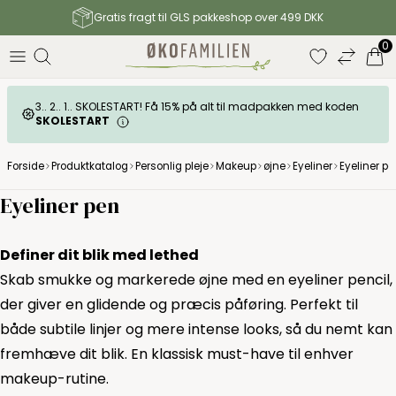
Gratis fragt til GLS pakkeshop over 499 DKK
0
3.. 2.. 1.. SKOLESTART! Få 15% på alt til madpakken med koden
SKOLESTART
Forside
Produktkatalog
Personlig pleje
Makeup
øjne
Eyeliner
Eyeliner p
Eyeliner pen
Definer dit blik med lethed
Skab smukke og markerede øjne med en eyeliner pencil,
der giver en glidende og præcis påføring. Perfekt til
både subtile linjer og mere intense looks, så du nemt kan
fremhæve dit blik. En klassisk must-have til enhver
makeup-rutine.