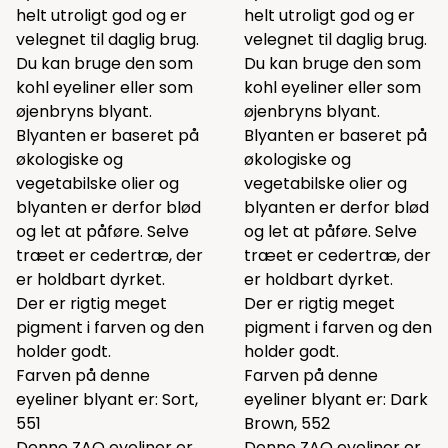
helt utroligt god og er
helt utroligt god og er
velegnet til daglig brug.
velegnet til daglig brug.
Du kan bruge den som
Du kan bruge den som
kohl eyeliner eller som
kohl eyeliner eller som
øjenbryns blyant.
øjenbryns blyant.
Blyanten er baseret på
Blyanten er baseret på
økologiske og
økologiske og
vegetabilske olier og
vegetabilske olier og
blyanten er derfor blød
blyanten er derfor blød
og let at påføre. Selve
og let at påføre. Selve
træet er cedertræ, der
træet er cedertræ, der
er holdbart dyrket.
er holdbart dyrket.
Der er rigtig meget
Der er rigtig meget
pigment i farven og den
pigment i farven og den
holder godt.
holder godt.
Farven på denne
Farven på denne
eyeliner blyant er: Sort,
eyeliner blyant er: Dark
551
Brown, 552
Denne ZAO eyeliner er
Denne ZAO eyeliner er