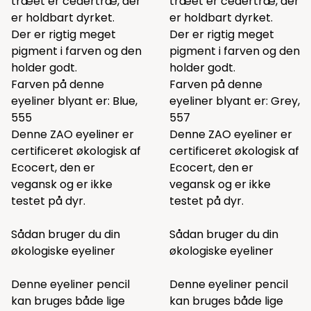
træet er cedertræ, der
træet er cedertræ, der
er holdbart dyrket.
er holdbart dyrket.
Der er rigtig meget
Der er rigtig meget
pigment i farven og den
pigment i farven og den
holder godt.
holder godt.
Farven på denne
Farven på denne
eyeliner blyant er: Blue,
eyeliner blyant er: Grey,
555
557
Denne ZAO eyeliner er
Denne ZAO eyeliner er
certificeret økologisk af
certificeret økologisk af
Ecocert, den er
Ecocert, den er
vegansk og er ikke
vegansk og er ikke
testet på dyr.
testet på dyr.
Sådan bruger du din
Sådan bruger du din
økologiske eyeliner
økologiske eyeliner
Denne eyeliner pencil
Denne eyeliner pencil
kan bruges både lige
kan bruges både lige