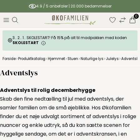
4.9 / 5 anbefaler | 20.000 bedømmelser
0
3.. 2.. 1.. SKOLESTART! Få 15% på alt til madpakken med koden
SKOLESTART
Forside
Produktkatalog
Hjemmet
Stuen
Naturlige lys
Julelys
Adventsly
Adventslys
Adventslys til rolig decemberhygge
Skab den fine nedtælling til jul med adventslys, der
samler familien om de små øjeblikke. Hos Økofamilien
finder du et nøje udvalgt sortiment af adventslys i rolige
nuancer og enkle udtryk, så du kan sætte scenen for
hyggelige søndage, om det er i adventskransen, i en