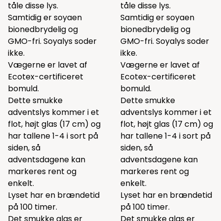
tåle disse lys.
tåle disse lys.
Samtidig er soyaen
Samtidig er soyaen
bionedbrydelig og
bionedbrydelig og
GMO-fri. Soyalys soder
GMO-fri. Soyalys soder
ikke.
ikke.
Vægerne er lavet af
Vægerne er lavet af
Ecotex-certificeret
Ecotex-certificeret
bomuld.
bomuld.
Dette smukke
Dette smukke
adventslys kommer i et
adventslys kommer i et
flot, højt glas (17 cm) og
flot, højt glas (17 cm) og
har tallene 1-4 i sort på
har tallene 1-4 i sort på
siden, så
siden, så
adventsdagene kan
adventsdagene kan
markeres rent og
markeres rent og
enkelt.
enkelt.
Lyset har en brændetid
Lyset har en brændetid
på 100 timer.
på 100 timer.
Det smukke glas er
Det smukke glas er