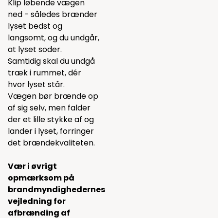
Klip løbende vægen
ned - således brænder
lyset bedst og
langsomt, og du undgår,
at lyset soder.
Samtidig skal du undgå
træk i rummet, dér
hvor lyset står.
Vægen bør brænde op
af sig selv, men falder
der et lille stykke af og
lander i lyset, forringer
det brændekvaliteten.
Vær i øvrigt
opmærksom på
brandmyndighedernes
vejledning for
afbrænding af