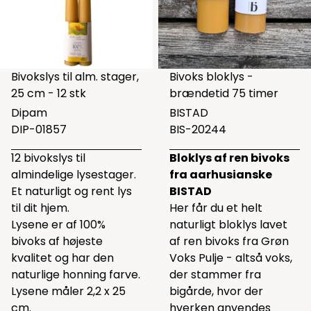
Bivokslys til alm. stager,
Bivoks bloklys -
25 cm - 12 stk
brændetid 75 timer
Dipam
BISTAD
DIP-01857
BIS-20244
12 bivokslys til
Bloklys af ren bivoks
almindelige lysestager.
fra aarhusianske
Et naturligt og rent lys
BISTAD
til dit hjem.
Her får du et helt
Lysene er af 100%
naturligt bloklys lavet
bivoks af højeste
af ren bivoks fra Grøn
kvalitet og har den
Voks Pulje - altså voks,
naturlige honning farve.
der stammer fra
Lysene måler 2,2 x 25
bigårde, hvor der
cm.
hverken anvendes