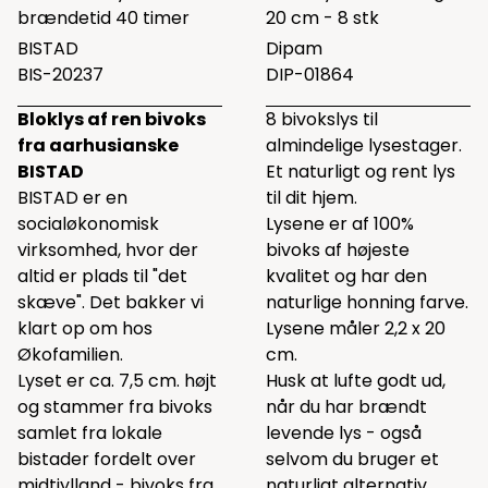
brændetid 40 timer
20 cm - 8 stk
BISTAD
Dipam
BIS-20237
DIP-01864
Bloklys af ren bivoks
8 bivokslys til
fra aarhusianske
almindelige lysestager.
BISTAD
Et naturligt og rent lys
BISTAD er en
til dit hjem.
socialøkonomisk
Lysene er af 100%
virksomhed, hvor der
bivoks af højeste
altid er plads til "det
kvalitet og har den
skæve". Det bakker vi
naturlige honning farve.
klart op om hos
Lysene måler 2,2 x 20
Økofamilien.
cm.
Lyset er ca. 7,5 cm. højt
Husk at lufte godt ud,
og stammer fra bivoks
når du har brændt
samlet fra lokale
levende lys - også
bistader fordelt over
selvom du bruger et
midtjylland - bivoks fra
naturligt alternativ.