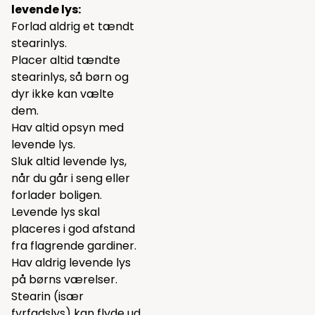
levende lys:
Forlad aldrig et tændt
stearinlys.
Placer altid tændte
stearinlys, så børn og
dyr ikke kan vælte
dem.
Hav altid opsyn med
levende lys.
Sluk altid levende lys,
når du går i seng eller
forlader boligen.
Levende lys skal
placeres i god afstand
fra flagrende gardiner.
Hav aldrig levende lys
på børns værelser.
Stearin (især
fyrfadslys) kan flyde ud