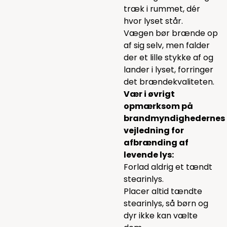
træk i rummet, dér
hvor lyset står.
Vægen bør brænde op
af sig selv, men falder
der et lille stykke af og
lander i lyset, forringer
det brændekvaliteten.
Vær i øvrigt
opmærksom på
brandmyndighedernes
vejledning for
afbrænding af
levende lys:
Forlad aldrig et tændt
stearinlys.
Placer altid tændte
stearinlys, så børn og
dyr ikke kan vælte