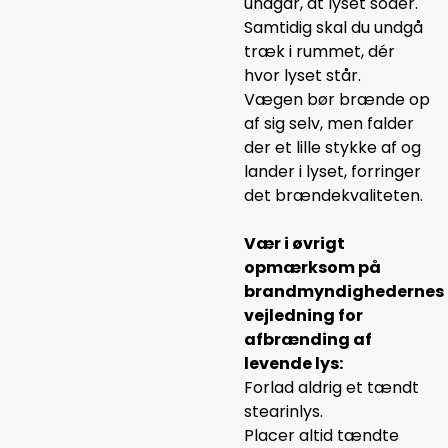
undgår, at lyset soder.
Samtidig skal du undgå
træk i rummet, dér
hvor lyset står.
Vægen bør brænde op
af sig selv, men falder
der et lille stykke af og
lander i lyset, forringer
det brændekvaliteten.
Vær i øvrigt
opmærksom på
brandmyndighedernes
vejledning for
afbrænding af
levende lys:
Forlad aldrig et tændt
stearinlys.
Placer altid tændte