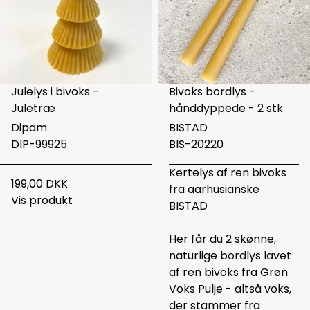
Julelys i bivoks -
Bivoks bordlys -
Juletræ
hånddyppede - 2 stk
Dipam
BISTAD
DIP-99925
BIS-20220
Kertelys af ren bivoks
199,00 DKK
fra aarhusianske
Vis produkt
BISTAD
Her får du 2 skønne,
naturlige bordlys lavet
af ren bivoks fra Grøn
Voks Pulje - altså voks,
der stammer fra