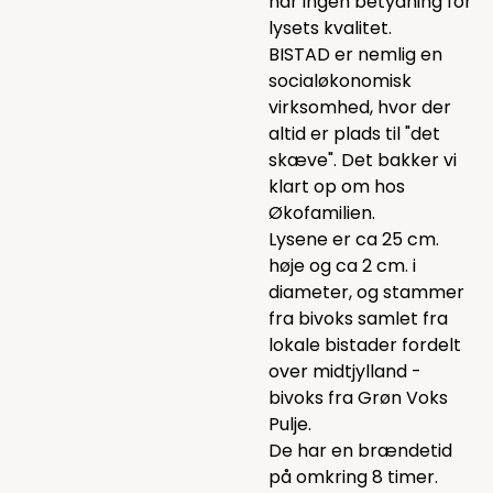
har ingen betydning for
lysets kvalitet.
BISTAD er nemlig en
socialøkonomisk
virksomhed, hvor der
altid er plads til "det
skæve". Det bakker vi
klart op om hos
Økofamilien.
Lysene er ca 25 cm.
høje og ca 2 cm. i
diameter, og stammer
fra bivoks samlet fra
lokale bistader fordelt
over midtjylland -
bivoks fra Grøn Voks
Pulje.
De har en brændetid
på omkring 8 timer.