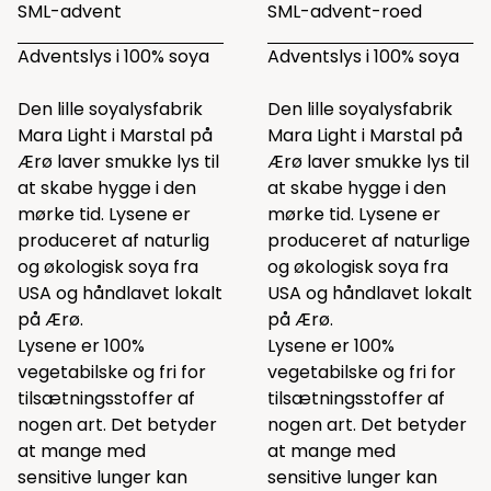
SML-advent
SML-advent-roed
Adventslys i 100% soya
Adventslys i 100% soya
Den lille soyalysfabrik
Den lille soyalysfabrik
Mara Light i Marstal på
Mara Light i Marstal på
Ærø laver smukke lys til
Ærø laver smukke lys til
at skabe hygge i den
at skabe hygge i den
mørke tid. Lysene er
mørke tid. Lysene er
produceret af naturlig
produceret af naturlige
og økologisk soya fra
og økologisk soya fra
USA og håndlavet lokalt
USA og håndlavet lokalt
på Ærø.
på Ærø.
Lysene er 100%
Lysene er 100%
vegetabilske og fri for
vegetabilske og fri for
tilsætningsstoffer af
tilsætningsstoffer af
nogen art. Det betyder
nogen art. Det betyder
at mange med
at mange med
sensitive lunger kan
sensitive lunger kan