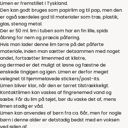
Limen er fremstillet i Tyskland.
Den kan godt bruges som papirlim og til pap, men den
er også særdeles god til materialer som træ, plastik,
glas, stenog metal.
Der er 50 ml. lim i tuben som har en fin lille, spids
åbning for nem og præcis påføring.
Hvis man lader denne lim tørre på det påførte
materiale, inden man sætter detsammen med noget
andet, fortsætter limenmed at klistre,
og dermed er det muligt at løsne og fæstne de
ønskede tingigen og igen. Limen er derfor meget
velegnet til hjemmelavede stickers/post-its.
Limen bliver klar, når den er tørret tilstrækkeligt.
Kontaktlimen kan vaskes af fingrenemed vand og
sæbe. Får du lim på tøjet, bør du vaske det af, mens
limen stadig er våd.
Limen kan anvendes af børn fra ca. 6år, men for nogle
børn i denne alder er detstadig bedst med en voksen
ved siden af.