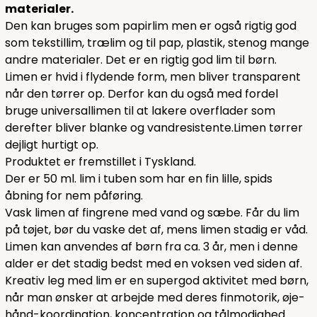
materialer.
Den kan bruges som papirlim men er også rigtig god
som tekstillim, trælim og til pap, plastik, stenog mange
andre materialer. Det er en rigtig god lim til børn.
Limen er hvid i flydende form, men bliver transparent
når den tørrer op. Derfor kan du også med fordel
bruge universallimen til at lakere overflader som
derefter bliver blanke og vandresistente.Limen tørrer
dejligt hurtigt op.
Produktet er fremstillet i Tyskland.
Der er 50 ml. lim i tuben som har en fin lille, spids
åbning for nem påføring.
Vask limen af fingrene med vand og sæbe. Får du lim
på tøjet, bør du vaske det af, mens limen stadig er våd.
Limen kan anvendes af børn fra ca. 3 år, men i denne
alder er det stadig bedst med en voksen ved siden af.
Kreativ leg med lim er en supergod aktivitet med børn,
når man ønsker at arbejde med deres finmotorik, øje-
hånd-koordination, koncentration og tålmodighed.