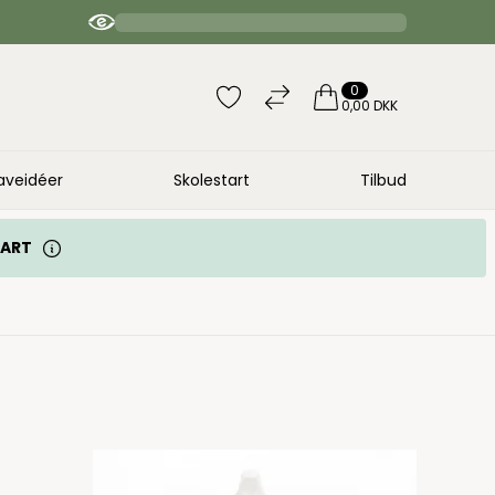
4.9 / 5 anbefaler | 20.000 bedømmelser
0
0,00 DKK
aveidéer
Skolestart
Tilbud
TART