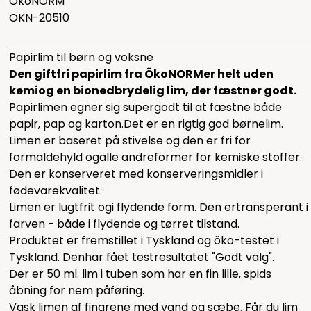
ÖkoNORM
OKN-20510
Papirlim til børn og voksne
Den giftfri papirlim fra ÖkoNORMer helt uden
kemiog en bionedbrydelig lim, der fæstner godt.
Papirlimen egner sig supergodt til at fæstne både
papir, pap og karton.Det er en rigtig god børnelim.
Limen er baseret på stivelse og den er fri for
formaldehyld ogalle andreformer for kemiske stoffer.
Den er konserveret med konserveringsmidler i
fødevarekvalitet.
Limen er lugtfrit ogi flydende form. Den ertransperant i
farven - både i flydende og tørret tilstand.
Produktet er fremstillet i Tyskland og öko-testet i
Tyskland. Denhar fået testresultatet "Godt valg".
Der er 50 ml. lim i tuben som har en fin lille, spids
åbning for nem påføring.
Vask limen af fingrene med vand og sæbe. Får du lim