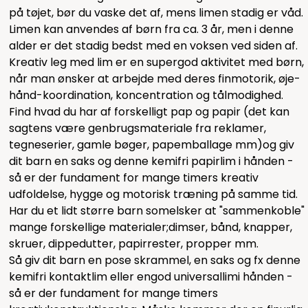
på tøjet, bør du vaske det af, mens limen stadig er våd.
Limen kan anvendes af børn fra ca. 3 år, men i denne
alder er det stadig bedst med en voksen ved siden af.
Kreativ leg med lim er en supergod aktivitet med børn,
når man ønsker at arbejde med deres finmotorik, øje-
hånd-koordination, koncentration og tålmodighed.
Find hvad du har af forskelligt pap og papir (det kan
sagtens være genbrugsmateriale fra reklamer,
tegneserier, gamle bøger, papemballage mm)og giv
dit barn en saks og denne kemifri papirlim i hånden -
så er der fundament for mange timers kreativ
udfoldelse, hygge og motorisk træning på samme tid.
Har du et lidt større barn somelsker at "sammenkoble"
mange forskellige materialer;dimser, bånd, knapper,
skruer, dippedutter, papirrester, propper mm.
Så giv dit barn en pose skrammel, en saks og fx
denne
kemifri kontaktlim
eller en
god universallim
i hånden -
så er der fundament for mange timers