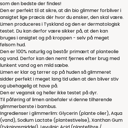
som den bedste der findes!
Den er perfekt til at sikre, at din bio glimmer forbliver i
ansigtet lige præcis dér hvor du ønsker, den skal være.
Limen produceres i Tyskland og den er dermatologisk
testet. Du kan derfor være sikker på, at den kan
bruges i ansigtet og på kroppen - selv på meget
følsom hud.
Den er 100% naturlig og består primært af planteolie
og vand. Derfor kan den nemt fjernes efter brug med
lunkent vand og en mild sæbe.
Limen er klar og tørrer op på huden så glimmeret
sidder perfekt i meget lang tid uden at den bliver stiv
og ubehagelig at have på.
Den er vegansk og heller ikke testet på dyr.
Til påføring af limen anbefaler vi denne tilhørende
glimmerbørste i bambus.
Ingredienser i glimmerlim: Glycerin (plante olier), Aqua
(vand), Sodium Lactate (plantestivelse), Xanthan Gum
(tykningsmiddel), Levulinic Acid (plantefibre /