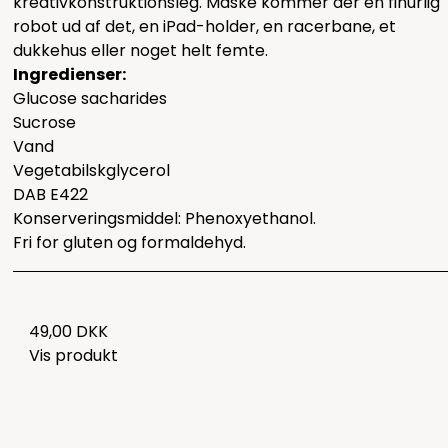
kreativkonstruktionsleg. Måske kommer der en finurlig
robot ud af det, en iPad-holder, en racerbane, et
dukkehus eller noget helt femte.
Ingredienser:
Glucose sacharides
Sucrose
Vand
Vegetabilskglycerol
DAB E422
Konserveringsmiddel: Phenoxyethanol.
Fri for gluten og formaldehyd.
49,00 DKK
Vis produkt