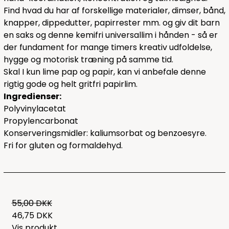
Find hvad du har af forskellige materialer, dimser, bånd,
knapper, dippedutter, papirrester mm. og giv dit barn
en saks og denne kemifri universallim i hånden - så er
der fundament for mange timers kreativ udfoldelse,
hygge og motorisk træning på samme tid.
Skal I kun lime pap og papir, kan vi anbefale denne
rigtig gode og helt gritfri
papirlim.
Ingredienser:
Polyvinylacetat
Propylencarbonat
Konserveringsmidler: kaliumsorbat og benzoesyre.
Fri for gluten og formaldehyd.
55,00 DKK
46,75 DKK
Vis produkt