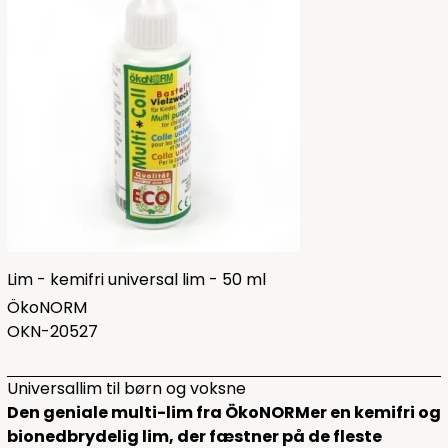
Lim - kemifri universal lim - 50 ml
ÖkoNORM
OKN-20527
Universallim til børn og voksne
Den geniale multi-lim fra ÖkoNORMer en kemifri og
bionedbrydelig lim, der fæstner på de fleste