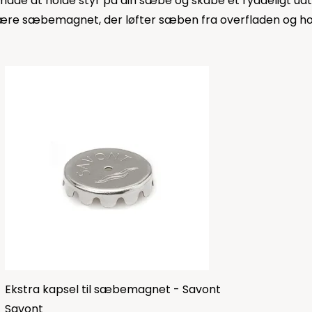
måde at holde styr på din sæbe og skabe et ryddeligt ud
re sæbemagnet, der løfter sæben fra overfladen og holde
Ekstra kapsel til sæbemagnet - Savont
Savont