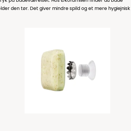
tryk på badeværelset. Hos Økofamilien finder du både
r den tør. Det giver mindre spild og et mere hygiejnisk