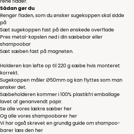
rene flader.
Sådan gør du
Rengør fladen, som du ønsker sugekoppen skal sidde
på
Sæt sugekoppen fast på den ønskede overflade
Pres metal-kapslen ned i din sæbebar eller
shampoobar
Sæt sæben fast på magneten.
Holderen kan løfte op til 220 g sæbe hvis monteret
korrekt.
Sugekoppen måler Ø50mm og kan flyttes som man
ønsker det.
Sæbeholderen kommer i 100% plastikfri emballage
lavet af genanvendt papir.
Se alle vores lækre sæber
her
Og alle vores shampoobarer
her
Vi har også skrevet en grundig guide om shampoo-
barer læs den
her