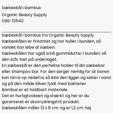
Sæbeskål i bambus
Organic Beauty Supply
OBS-12540
Sæbeskål i bambus fra Organic Beauty Supply.
Sæbeskålen er firkantet og har huller i bunden, så
vandet kan løbe af sæben.
Sæbeskålen har også små gummidutter i bunden, så
den står fast på underlaget.
En sæbeskål er den perfekte holder til din sæbebar
eller shampoo bar. For den sørger nemlig for at baren
kan tørre op nedefra, så ikke den ligger og søber i vand
og på den måde bliver fyldt med bakterier.
Bambus er et holdbart materiale.
Det er hurtigtvoksen og stærkt og her er du
garanteret et skovrydningsfrit produkt.
Sæbeskålen måler 12 x 8 cm. og er 1,2 cm. høj.