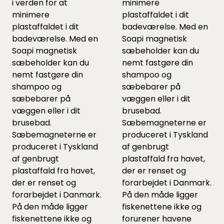
i verden for at
minimere
minimere
plastaffaldet i dit
plastaffaldet i dit
badeværelse. Med en
badeværelse. Med en
Soapi magnetisk
Soapi magnetisk
sæbeholder kan du
sæbeholder kan du
nemt fastgøre din
nemt fastgøre din
shampoo og
shampoo og
sæbebarer på
sæbebarer på
væggen eller i dit
væggen eller i dit
brusebad.
brusebad.
Sæbemagneterne er
Sæbemagneterne er
produceret i Tyskland
produceret i Tyskland
af genbrugt
af genbrugt
plastaffald fra havet,
plastaffald fra havet,
der er renset og
der er renset og
forarbejdet i Danmark.
forarbejdet i Danmark.
På den måde ligger
På den måde ligger
fiskenettene ikke og
fiskenettene ikke og
forurener havene