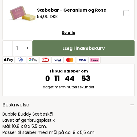
Sæbebar - Geranium og Rose
59,00 DKK
Se alle
-
+
Læg i indkøbskurv
Tilbud udløber om
0
11
44
52
dage
timer
minutter
sekunder
Beskrivelse
Bubble Buddy Sæbeskål
Lavet af genbrugsplastik
Mål: 10,8 x 8 x 5,5 cm.
Passer til sæber med mål på ca. 9 x 5,5 cm.