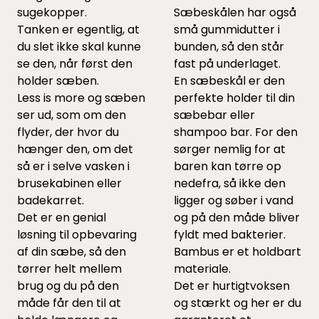
sugekopper.
Sæbeskålen har også
Tanken er egentlig, at
små gummidutter i
du slet ikke skal kunne
bunden, så den står
se den, når først den
fast på underlaget.
holder sæben.
En sæbeskål er den
Less is more og sæben
perfekte holder til din
ser ud, som om den
sæbebar eller
flyder, der hvor du
shampoo bar. For den
hænger den, om det
sørger nemlig for at
så er i selve vasken i
baren kan tørre op
brusekabinen eller
nedefra, så ikke den
badekarret.
ligger og søber i vand
Det er en genial
og på den måde bliver
løsning til opbevaring
fyldt med bakterier.
af din sæbe, så den
Bambus er et holdbart
tørrer helt mellem
materiale.
brug og du på den
Det er hurtigtvoksen
måde får den til at
og stærkt og her er du