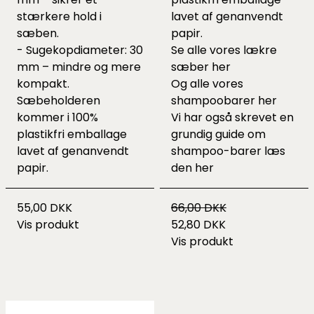
stærkere hold i
lavet af genanvendt
sæben.
papir.
- Sugekopdiameter: 30
Se alle vores lækre
mm – mindre og mere
sæber
her
kompakt.
Og alle vores
Sæbeholderen
shampoobarer
her
kommer i 100%
Vi har også skrevet en
plastikfri emballage
grundig guide om
lavet af genanvendt
shampoo-barer læs
papir.
den
her
55,00 DKK
66,00 DKK
Vis produkt
52,80 DKK
Vis produkt