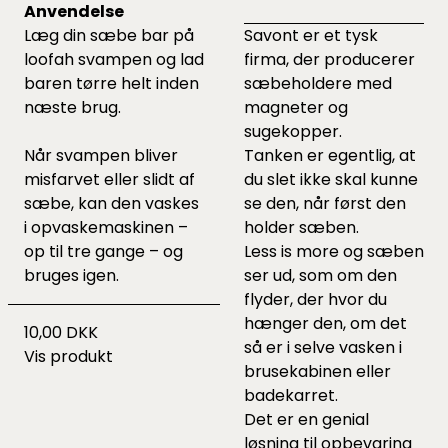
Anvendelse
Læg din sæbe bar på
Savont er et tysk
loofah svampen og lad
firma, der producerer
baren tørre helt inden
sæbeholdere med
næste brug.
magneter og
sugekopper.
Når svampen bliver
Tanken er egentlig, at
misfarvet eller slidt af
du slet ikke skal kunne
sæbe, kan den vaskes
se den, når først den
i opvaskemaskinen –
holder sæben.
op til tre gange – og
Less is more og sæben
bruges igen.
ser ud, som om den
flyder, der hvor du
hænger den, om det
10,00 DKK
så er i selve vasken i
Vis produkt
brusekabinen eller
badekarret.
Det er en genial
løsning til opbevaring