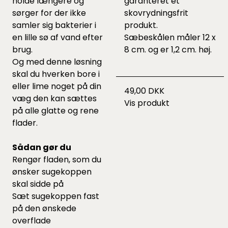
holde længere og
garanteret et
sørger for der ikke
skovrydningsfrit
samler sig bakterier i
produkt.
en lille sø af vand efter
Sæbeskålen måler 12 x
brug.
8 cm. og er 1,2 cm. høj.
Og med denne løsning
skal du hverken bore i
eller lime noget på din
49,00 DKK
væg den kan sættes
Vis produkt
på alle glatte og rene
flader.
Sådan gør du
Rengør fladen, som du
ønsker sugekoppen
skal sidde på
Sæt sugekoppen fast
på den ønskede
overflade