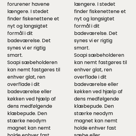
forurener havene
længere. I stedet
længere. I stedet
finder fiskenettene et
finder fiskenettene et
nyt og langsigtet
nyt og langsigtet
formål i dit
formål i dit
badeværelse. Det
badeværelse. Det
synes vi er rigtig
synes vi er rigtig
smart.
smart.
Soapi sæbeholderen
Soapi sæbeholderen
kan nemt fastgøres til
kan nemt fastgøres til
enhver glat, ren
enhver glat, ren
overflade i dit
overflade i dit
badeværelse eller
badeværelse eller
køkken ved hjælp af
køkken ved hjælp af
dens medfølgende
dens medfølgende
klæbepude. Den
klæbepude. Den
stærke neodym
stærke neodym
magnet kan nemt
magnet kan nemt
holde enhver fast
holde enhver fast
sæbe eller