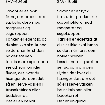
SAV-40458
SAV-40519
Savont er et tysk
Savont er et tysk
firma, der producerer
firma, der producerer
sæbeholdere med
sæbeholdere med
magneter og
magneter og
sugekopper.
sugekopper.
Tanken er egentlig, at
Tanken er egentlig, at
du slet ikke skal kunne
du slet ikke skal kunne
se den, når først den
se den, når først den
holder sæben.
holder sæben.
Less is more og sæben
Less is more og sæben
ser ud, som om den
ser ud, som om den
flyder, der hvor du
flyder, der hvor du
hænger den, om det
hænger den, om det
så er i selve vasken i
så er i selve vasken i
brusekabinen eller
brusekabinen eller
badekarret.
badekarret.
Det er en genial
Det er en genial