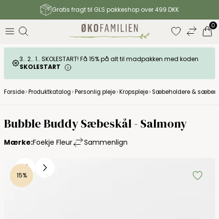
Gratis fragt til GLS pakkeshop over 499 DKK
0
3.. 2.. 1.. SKOLESTART! Få 15% på alt til madpakken med koden
SKOLESTART
Forside
Produktkatalog
Personlig pleje
Kropspleje
Sæbeholdere & sæberi
Bubble Buddy Sæbeskål - Salmony
Mærke:
Foekje Fleur
Sammenlign
15%