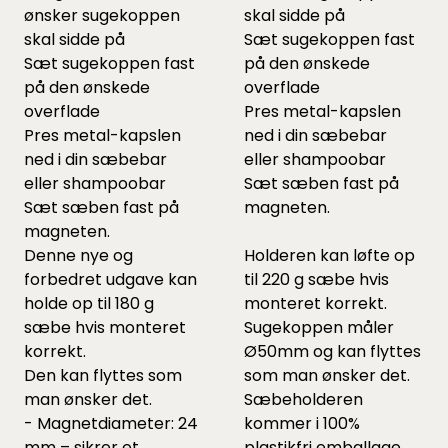
ønsker sugekoppen
skal sidde på
skal sidde på
Sæt sugekoppen fast
Sæt sugekoppen fast
på den ønskede
på den ønskede
overflade
overflade
Pres metal-kapslen
Pres metal-kapslen
ned i din sæbebar
ned i din sæbebar
eller shampoobar
eller shampoobar
Sæt sæben fast på
Sæt sæben fast på
magneten.
magneten.
Denne nye og
Holderen kan løfte op
forbedret udgave kan
til 220 g sæbe hvis
holde op til 180 g
monteret korrekt.
sæbe hvis monteret
Sugekoppen måler
korrekt.
Ø50mm og kan flyttes
Den kan flyttes som
som man ønsker det.
man ønsker det.
Sæbeholderen
- Magnetdiameter: 24
kommer i 100%
mm – sikrer et
plastikfri emballage