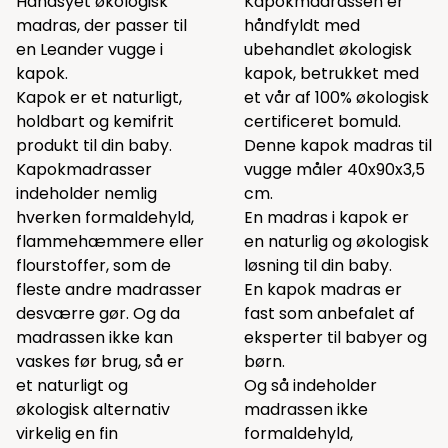
Håndsyet økologisk
Kapokmadrassen er
madras, der passer til
håndfyldt med
en Leander vugge i
ubehandlet økologisk
kapok.
kapok, betrukket med
Kapok er et naturligt,
et vår af 100% økologisk
holdbart og kemifrit
certificeret bomuld.
produkt til din baby.
Denne kapok madras til
Kapokmadrasser
vugge måler 40x90x3,5
indeholder nemlig
cm.
hverken formaldehyld,
En madras i kapok er
flammehæmmere eller
en naturlig og økologisk
flourstoffer, som de
løsning til din baby.
fleste andre madrasser
En kapok madras er
desværre gør. Og da
fast som anbefalet af
madrassen ikke kan
eksperter til babyer og
vaskes før brug, så er
børn.
et naturligt og
Og så indeholder
økologisk alternativ
madrassen ikke
virkelig en fin
formaldehyld,