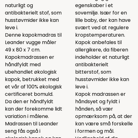
naturligt og
egenskaber i et
antibakterielt stof, som
sovemiljø. Især for en
husstøvmider ikke kan
lille baby, der kan have
leve i.
svært ved at regulere
Denne kapokmadras til
kropstemperaturen.
Leander vugge måler
Kapok anbefales til
49 x 80 x 7 cm.
allergikere, da fiberen
Kapokmadrassen er
indeholder et naturligt
håndfyldt med
antibakterielt
ubehandlet økologisk
bitterstof, som
kapok, betrukket med
husstøvmider ikke kan
et vår af 100% økologisk
leve i.
certificeret bomuld.
Kapok madrassen er
Da den er håndfyldt
håndsyet og fyldt i
kan der forekomme lidt
hånden, så vær
variation i målene.
opmærksom på, at der
Madrassen til Leander
kan være små forskelle
seng fås også i
i formen og mål.