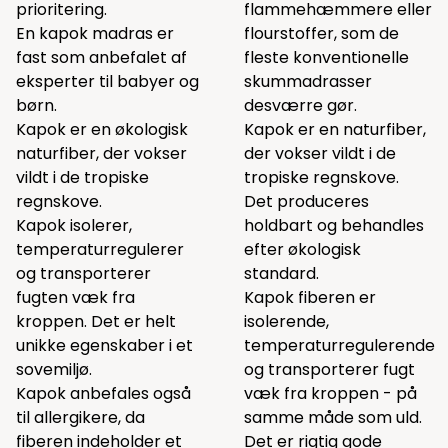
prioritering.
flammehæmmere eller
En kapok madras er
flourstoffer, som de
fast som anbefalet af
fleste konventionelle
eksperter til babyer og
skummadrasser
børn.
desværre gør.
Kapok er en økologisk
Kapok er en naturfiber,
naturfiber, der vokser
der vokser vildt i de
vildt i de tropiske
tropiske regnskove.
regnskove.
Det produceres
Kapok isolerer,
holdbart og behandles
temperaturregulerer
efter økologisk
og transporterer
standard.
fugten væk fra
Kapok fiberen er
kroppen. Det er helt
isolerende,
unikke egenskaber i et
temperaturregulerende
sovemiljø.
og transporterer fugt
Kapok anbefales også
væk fra kroppen - på
til allergikere, da
samme måde som uld.
fiberen indeholder et
Det er rigtig gode