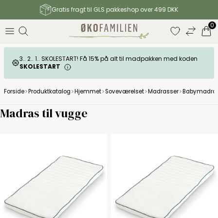
Gratis fragt til GLS pakkeshop over 499 DKK
0
3.. 2.. 1.. SKOLESTART! Få 15% på alt til madpakken med koden
SKOLESTART
Forside
Produktkatalog
Hjemmet
Soveværelset
Madrasser
Babymadra
Madras til vugge