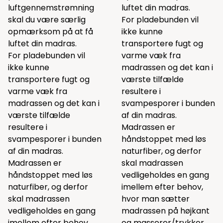
luftgennemstrømning
luftet din madras.
skal du være særlig
For pladebunden vil
opmærksom på at få
ikke kunne
luftet din madras.
transportere fugt og
For pladebunden vil
varme væk fra
ikke kunne
madrassen og det kan i
transportere fugt og
værste tilfælde
varme væk fra
resultere i
madrassen og det kan i
svampesporer i bunden
værste tilfælde
af din madras.
resultere i
Madrassen er
svampesporer i bunden
håndstoppet med løs
af din madras.
naturfiber, og derfor
Madrassen er
skal madrassen
håndstoppet med løs
vedligeholdes en gang
naturfiber, og derfor
imellem efter behov,
skal madrassen
hvor man sætter
vedligeholdes en gang
madrassen på højkant
imellem efter behov,
og masserer/trykker