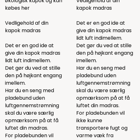
økologisk kapok og kan
Vedligehold af din
købes
her
kapok madras
Vedligehold af din
Det er en god ide at
kapok madras
give din kapok madras
lidt luft indimellem.
Det er en god ide at
Det gør du ved at stille
give din kapok madras
den på højkant engang
lidt luft indimellem.
imellem.
Det gør du ved at stille
Har du en seng med
den på højkant engang
pladebund uden
imellem.
luftgennemstrømning
Har du en seng med
skal du være særlig
pladebund uden
opmærksom på at få
luftgennemstrømning
luftet din madras.
skal du være særlig
For pladebunden vil
opmærksom på at få
ikke kunne
luftet din madras.
transportere fugt og
For pladebunden vil
varme væk fra