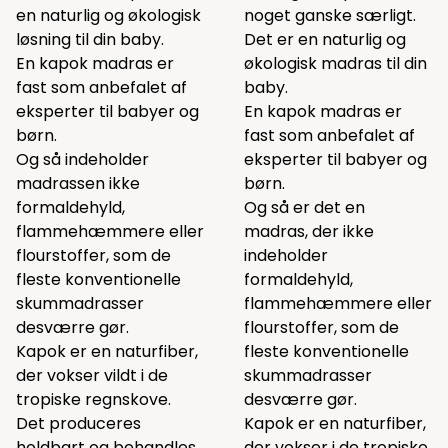
en naturlig og økologisk
noget ganske særligt.
løsning til din baby.
Det er en naturlig og
En kapok madras er
økologisk madras til din
fast som anbefalet af
baby.
eksperter til babyer og
En kapok madras er
børn.
fast som anbefalet af
Og så indeholder
eksperter til babyer og
madrassen ikke
børn.
formaldehyld,
Og så er det en
flammehæmmere eller
madras, der ikke
flourstoffer, som de
indeholder
fleste konventionelle
formaldehyld,
skummadrasser
flammehæmmere eller
desværre gør.
flourstoffer, som de
Kapok er en naturfiber,
fleste konventionelle
der vokser vildt i de
skummadrasser
tropiske regnskove.
desværre gør.
Det produceres
Kapok er en naturfiber,
holdbart og behandles
der vokser i de tropiske