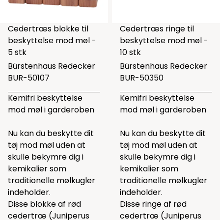
Cedertræs blokke til
Cedertræs ringe til
beskyttelse mod møl -
beskyttelse mod møl -
5 stk
10 stk
Bürstenhaus Redecker
Bürstenhaus Redecker
BUR-50107
BUR-50350
Kemifri beskyttelse
Kemifri beskyttelse
mod møl i garderoben
mod møl i garderoben
Nu kan du beskytte dit
Nu kan du beskytte dit
tøj mod møl uden at
tøj mod møl uden at
skulle bekymre dig i
skulle bekymre dig i
kemikalier som
kemikalier som
traditionelle mølkugler
traditionelle mølkugler
indeholder.
indeholder.
Disse blokke af rød
Disse ringe af rød
cedertræ (Juniperus
cedertræ (Juniperus