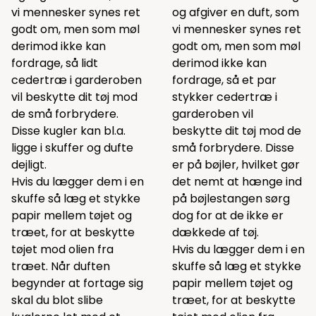
vi mennesker synes ret
og afgiver en duft, som
godt om, men som møl
vi mennesker synes ret
derimod ikke kan
godt om, men som møl
fordrage, så lidt
derimod ikke kan
cedertræ i garderoben
fordrage, så et par
vil beskytte dit tøj mod
stykker cedertræ i
de små forbrydere.
garderoben vil
Disse kugler kan bl.a.
beskytte dit tøj mod de
ligge i skuffer og dufte
små forbrydere. Disse
dejligt.
er på bøjler, hvilket gør
Hvis du lægger dem i en
det nemt at hænge ind
skuffe så læg et stykke
på bøjlestangen sørg
papir mellem tøjet og
dog for at de ikke er
træet, for at beskytte
dækkede af tøj.
tøjet mod olien fra
Hvis du lægger dem i en
træet. Når duften
skuffe så læg et stykke
begynder at fortage sig
papir mellem tøjet og
skal du blot slibe
træet, for at beskytte