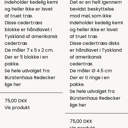
indeholder kedelig kemi
Det er en helt igennem
og heller ikke er lavet
bevidst beskyttelse
af truet træ.
mod møl, som ikke
Disse cedertræs
indeholder kedelig kemi
blokke er håndlavet i
og heller ikke er lavet
Tyskland af amerikansk
af truet træ.
cedertræ.
Disse cedertræs disks
De måler 7 x 5 x 2 cm.
er håndlavet i Tyskland
Der er 5 blokke i en
af amerikansk
pakke.
cedertræ.
Se hele udvalget fra
De måler Ø 4.5 cm
Bürstenhaus Redecker
Der er ti ringe i en
lige
her
pakke.
Se hele udvalget fra
Bürstenhaus Redecker
75,00 DKK
lige
her
Vis produkt
75,00 DKK