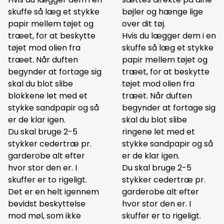
skuffe så læg et stykke
bøjler og hænge lige
papir mellem tøjet og
over dit tøj.
træet, for at beskytte
Hvis du lægger dem i en
tøjet mod olien fra
skuffe så læg et stykke
træet. Når duften
papir mellem tøjet og
begynder at fortage sig
træet, for at beskytte
skal du blot slibe
tøjet mod olien fra
blokkene let med et
træet. Når duften
stykke sandpapir og så
begynder at fortage sig
er de klar igen.
skal du blot slibe
Du skal bruge 2-5
ringene let med et
stykker cedertræ pr.
stykke sandpapir og så
garderobe alt efter
er de klar igen.
hvor stor den er. I
Du skal bruge 2-5
skuffer er to rigeligt.
stykker cedertræ pr.
Det er en helt igennem
garderobe alt efter
bevidst beskyttelse
hvor stor den er. I
mod møl, som ikke
skuffer er to rigeligt.