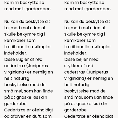
Kemifri beskyttelse
Kemifri beskyttelse
mod møl i garderoben
mod møl i garderoben
Nu kan du beskytte dit
Nu kan du beskytte dit
tøj mod møl uden at
tøj mod møl uden at
skulle bekymre dig i
skulle bekymre dig i
kemikalier som
kemikalier som
traditionelle mølkugler
traditionelle mølkugler
indeholder.
indeholder.
Disse kugler af rød
Disse bøjler med
cedertræ (Juniperus
stykker af rød
virginiana) er nemlig en
cedertræ (Juniperus
helt naturlig
virginiana) er nemlig en
beskyttelse mod de
helt naturlig
små møl, som kan finde
beskyttelse mod de
på at gnaske løs i din
små møl, som kan finde
garderobe.
på at gnaske løs i din
Cedertræ er olieholdigt
garderobe.
og afgiver en duft, som
Cedertræ er olieholdigt