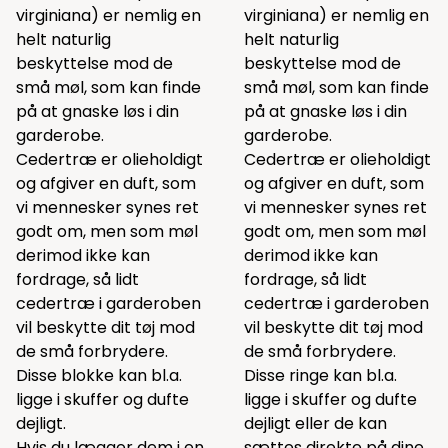
virginiana) er nemlig en
virginiana) er nemlig en
helt naturlig
helt naturlig
beskyttelse mod de
beskyttelse mod de
små møl, som kan finde
små møl, som kan finde
på at gnaske løs i din
på at gnaske løs i din
garderobe.
garderobe.
Cedertræ er olieholdigt
Cedertræ er olieholdigt
og afgiver en duft, som
og afgiver en duft, som
vi mennesker synes ret
vi mennesker synes ret
godt om, men som møl
godt om, men som møl
derimod ikke kan
derimod ikke kan
fordrage, så lidt
fordrage, så lidt
cedertræ i garderoben
cedertræ i garderoben
vil beskytte dit tøj mod
vil beskytte dit tøj mod
de små forbrydere.
de små forbrydere.
Disse blokke kan bl.a.
Disse ringe kan bl.a.
ligge i skuffer og dufte
ligge i skuffer og dufte
dejligt.
dejligt eller de kan
Hvis du lægger dem i en
sættes direkte på dine