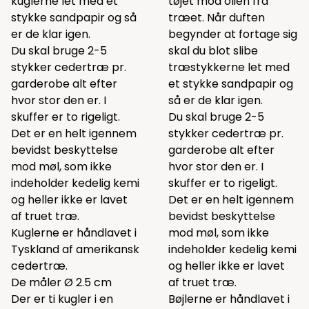
kuglerne let med et
tøjet mod olien fra
stykke sandpapir og så
træet. Når duften
er de klar igen.
begynder at fortage sig
Du skal bruge 2-5
skal du blot slibe
stykker cedertræ pr.
træstykkerne let med
garderobe alt efter
et stykke sandpapir og
hvor stor den er. I
så er de klar igen.
skuffer er to rigeligt.
Du skal bruge 2-5
Det er en helt igennem
stykker cedertræ pr.
bevidst beskyttelse
garderobe alt efter
mod møl, som ikke
hvor stor den er. I
indeholder kedelig kemi
skuffer er to rigeligt.
og heller ikke er lavet
Det er en helt igennem
af truet træ.
bevidst beskyttelse
Kuglerne er håndlavet i
mod møl, som ikke
Tyskland af amerikansk
indeholder kedelig kemi
cedertræ.
og heller ikke er lavet
De måler Ø 2.5 cm
af truet træ.
Der er ti kugler i en
Bøjlerne er håndlavet i