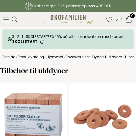
Gratis fragt til GLS pakkeshop over 499 DKK
0
3.. 2.. 1.. SKOLESTART! Få 15% på alt til madpakken med koden
SKOLESTART
Forside
Produktkatalog
Hjemmet
Soveværelset
Dyner
Uld dyner
Tilbeh
Tilbehør til ulddyner