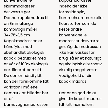
konventionelle
Kapokmadrasser
skummadrasser
indeholder ikke
desværre gør.
formaldehyld,
Denne kapokmadras til
flammehæmmere eller
en Emmaljunga
flourstoffer, som de
kombivogn måler
fleste andre
34x78x3,5 cm.
konventionelle
Kapokmadrassen er
madrasser desværre
håndfyldt med
gør. Og da madrassen
ubehandlet økologisk
ikke kan vaskes før
kapok, betrukket med
brug, så er et naturligt
et vår af 100% økologisk
og økologisk alternativ
certificeret bomuld.
virkelig meget værd.
Da den er håndfyldt
Vedligehold af din
kan der forekomme lidt
kapok madras
variation i målene.
Bemærk at billedet her
Det er en god ide at
er af
give din kapok madras
barnevognsmadrassen
lidt luft indimellem.