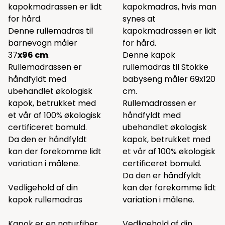
kapokmadrassen er lidt
kapokmadras, hvis man
for hård.
synes at
Denne rullemadras til
kapokmadrassen er lidt
barnevogn måler
for hård.
37
x96 cm
.
Denne kapok
Rullemadrassen er
rullemadras til Stokke
håndfyldt med
babyseng måler 69x120
ubehandlet økologisk
cm.
kapok, betrukket med
Rullemadrassen er
et vår af 100% økologisk
håndfyldt med
certificeret bomuld.
ubehandlet økologisk
Da den er håndfyldt
kapok, betrukket med
kan der forekomme lidt
et vår af 100% økologisk
variation i målene.
certificeret bomuld.
Da den er håndfyldt
Vedligehold af din
kan der forekomme lidt
kapok rullemadras
variation i målene.
Kapok er en naturfiber
Vedligehold af din