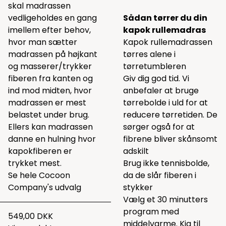
skal madrassen
vedligeholdes en gang
Sådan tørrer du din
imellem efter behov,
kapok rullemadras
hvor man sætter
Kapok rullemadrassen
madrassen på højkant
tørres alene i
og masserer/trykker
tørretumbleren
fiberen fra kanten og
Giv dig god tid. Vi
ind mod midten, hvor
anbefaler at bruge
madrassen er mest
tørrebolde
i uld for at
belastet under brug.
reducere tørretiden. De
Ellers kan madrassen
sørger også for at
danne en hulning hvor
fibrene bliver skånsomt
kapokfiberen er
adskilt
trykket mest.
Brug ikke tennisbolde,
Se hele
Cocoon
da de slår fiberen i
Company's udvalg
stykker
Vælg et 30 minutters
program med
549,00 DKK
middelvarme. Kig til