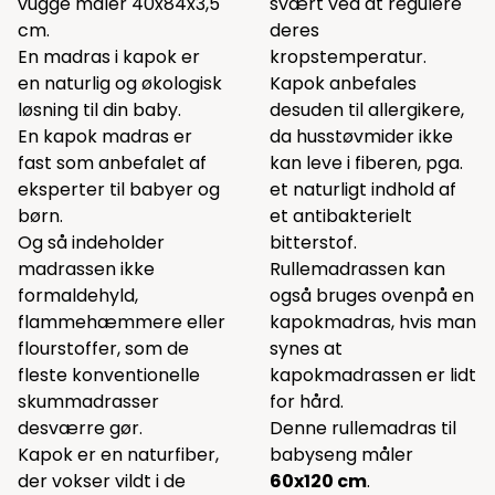
vugge måler 40x84x3,5
svært ved at regulere
cm.
deres
En madras i kapok er
kropstemperatur.
en naturlig og økologisk
Kapok anbefales
løsning til din baby.
desuden til allergikere,
En kapok madras er
da husstøvmider ikke
fast som anbefalet af
kan leve i fiberen, pga.
eksperter til babyer og
et naturligt indhold af
børn.
et antibakterielt
Og så indeholder
bitterstof.
madrassen ikke
Rullemadrassen kan
formaldehyld,
også bruges ovenpå en
flammehæmmere eller
kapokmadras, hvis man
flourstoffer, som de
synes at
fleste konventionelle
kapokmadrassen er lidt
skummadrasser
for hård.
desværre gør.
Denne rullemadras til
Kapok er en naturfiber,
babyseng måler
der vokser vildt i de
60x120 cm
.