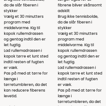
da de slår fiberen i
fibrene bliver skånsomt
stykker
adskilt
Vælg et 30 minutters
Brug ikke tennisbolde,
program med
da de slår fiberen i
middelvarme. Kig til
stykker
kapok rullemdrassen
Vælg et 30 minutters
og gentag indtil den er
program med
let fugtig.
middelvarme. Kig til
Lad rullemadrassen i
kapok rullemdrassen
kapok tørre et lunt sted
og gentag indtil den er
indtil resten af fugten
let fugtig.
er væk.
Lad rullemadrassen i
Pas på med at tørre for
kapok tørre et lunt sted
længe i
indtil resten af fugten
tørretumbleren, da det
er væk.
kan reducere fiberens
Pas på med at tørre for
levetid.
længe i
tørretumbleren, da det