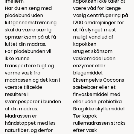
imellem.
kapokken ikke tåler at
Har du en seng med
være våd for længe
pladebund uden
Vælg centrifugering på
luftgennemstrømning
1200 omdrejninger for
skal du være særlig
at få slynget mest
opmærksom på at få
muligt vand ud af
luftet din madras.
kapokken
For pladebunden vil
Brug et skånsom
ikke kunne
vaskemiddel uden
transportere fugt og
enzymer eller
varme væk fra
blegemiddel.
madrassen og det kan i
Eksempelvis Cocoons
værste tilfælde
sæbebær
eller et
resultere i
finvaskemiddel
med
svampesporer i bunden
eller uden probiotika
af din madras.
Brug ikke skyllemiddel
Madrassen er
Tør kapok
håndstoppet med løs
rullemadrassen straks
naturfiber, og derfor
efter vask