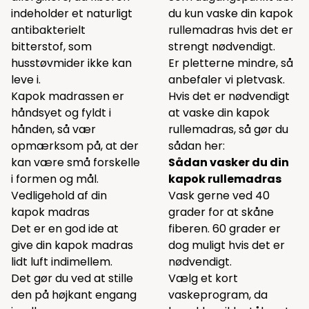
indeholder et naturligt
du kun vaske din kapok
antibakterielt
rullemadras hvis det er
bitterstof, som
strengt nødvendigt.
husstøvmider ikke kan
Er pletterne mindre, så
leve i.
anbefaler vi pletvask.
Kapok madrassen er
Hvis det er nødvendigt
håndsyet og fyldt i
at vaske din kapok
hånden, så vær
rullemadras, så gør du
opmærksom på, at der
sådan her:
kan være små forskelle
Sådan vasker du din
i formen og mål.
kapok rullemadras
Vedligehold af din
Vask gerne ved 40
kapok madras
grader for at skåne
Det er en god ide at
fiberen. 60 grader er
give din kapok madras
dog muligt hvis det er
lidt luft indimellem.
nødvendigt.
Det gør du ved at stille
Vælg et kort
den på højkant engang
vaskeprogram, da