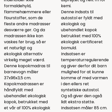
formaldehyld,
kemi.
flammehæmmere eller
Denne indsats til
flourstoffer, som de
autostol er fyldt med
fleste andre madrasser
økologisk og
desværre gør. Og da
ubehandlet kapok
madrassen ikke kan
betrukket med 100%
vaskes før brug, så er
økologisk certificeret
et naturligt og
bomuld.
økologisk alternativ
Indsatsen er
virkelig meget værd.
temperaturregulerende
Denne kapokmadras til
og giver derfor dit barn
barnevogn måler
mulighed for at kunne
37x96x3,5 cm.
komme af med varmen
Kapokmadrassen er
i den ellers ret
håndfyldt med
syntetiske autostol.
ubehandlet økologisk
Og så giver den også
kapok, betrukket med
lidt ekstra støtte.
et vår af 100% økologisk
Indsatsen måler 85 cm.