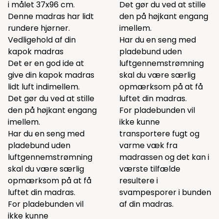
i målet 37x96 cm.
Det gør du ved at stille
Denne madras har lidt
den på højkant engang
rundere hjørner.
imellem.
Vedligehold af din
Har du en seng med
kapok madras
pladebund uden
Det er en god ide at
luftgennemstrømning
give din kapok madras
skal du være særlig
lidt luft indimellem.
opmærksom på at få
Det gør du ved at stille
luftet din madras.
den på højkant engang
For pladebunden vil
imellem.
ikke kunne
Har du en seng med
transportere fugt og
pladebund uden
varme væk fra
luftgennemstrømning
madrassen og det kan i
skal du være særlig
værste tilfælde
opmærksom på at få
resultere i
luftet din madras.
svampesporer i bunden
For pladebunden vil
af din madras.
ikke kunne