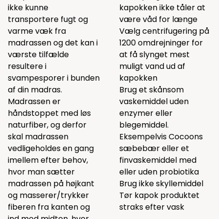
ikke kunne
kapokken ikke tåler at
transportere fugt og
være våd for længe
varme væk fra
Vælg centrifugering på
madrassen og det kan i
1200 omdrejninger for
værste tilfælde
at få slynget mest
resultere i
muligt vand ud af
svampesporer i bunden
kapokken
af din madras.
Brug et skånsom
Madrassen er
vaskemiddel uden
håndstoppet med løs
enzymer eller
naturfiber, og derfor
blegemiddel.
skal madrassen
Eksempelvis Cocoons
vedligeholdes en gang
sæbebær
eller et
imellem efter behov,
finvaskemiddel
med
hvor man sætter
eller uden probiotika
madrassen på højkant
Brug ikke skyllemiddel
og masserer/trykker
Tør kapok produktet
fiberen fra kanten og
straks efter vask
ind mod midten, hvor