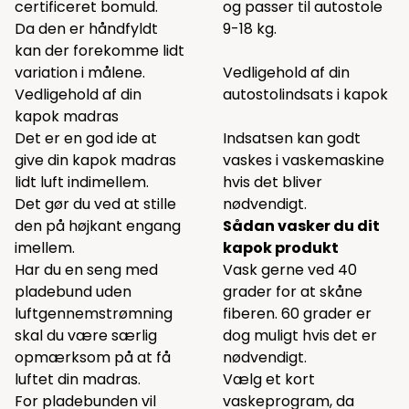
certificeret bomuld.
og passer til autostole
Da den er håndfyldt
9-18 kg.
kan der forekomme lidt
variation i målene.
Vedligehold af din
Vedligehold af din
autostolindsats i kapok
kapok madras
Det er en god ide at
Indsatsen kan godt
give din kapok madras
vaskes i vaskemaskine
lidt luft indimellem.
hvis det bliver
Det gør du ved at stille
nødvendigt.
den på højkant engang
Sådan vasker du dit
imellem.
kapok produkt
Har du en seng med
Vask gerne ved 40
pladebund uden
grader for at skåne
luftgennemstrømning
fiberen. 60 grader er
skal du være særlig
dog muligt hvis det er
opmærksom på at få
nødvendigt.
luftet din madras.
Vælg et kort
For pladebunden vil
vaskeprogram, da