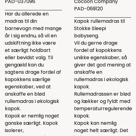
PAD-037096
Cocoon Company
PAD-069120
Har du allerede en
madras til din
Kapok rullemadras til
barnevogn med mange
Stokke Sleepi
år i sig endnu, så vil en
babyseng.
udskiftning ikke være
Vil du gerne drage
et særligt holdbart
fordel af kapokkens
eller bevidst valg. Til
unikke egenskaber, så
gengæld kan du
giver det god mening at
sagtens drage fordel af
anskaffe en
kapokkens særlige
rullemadras i økologisk
egenskaber, ved at
kapok.
anskaffe en blød
Rullemadrassen er blød
rullemadras i økologisk
og lækker og fyldt med
kapok.
temperaturregulerende
Kapok er nemlig noget
kapok.
ganske særligt. Kapok
Kapok kan nemlig
isolerer,
noget helt særligt. Det