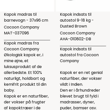
Kapok madras til
Kapok indsats til
barnevogn - 37x96 cm
autostol 9-18 kg -
Dusted Brown
Cocoon Company
MAT-037096
Cocoon Company
AHA-010802-DB
Kapok madras fra
Cocoon Company
Kapok indsats til
Økologisk kapok er, i
autostol fra Cocoon
mine øjne, et
Company
luksusprodukt af de
allerbedste. Et 100%
Kapok er en ret genial
naturligt, holdbart og
naturfiber, der vokser
kemifrit produkt til din
vildt i Indien.
baby.
Den er i århundreder
Kapok er en naturfiber,
blevet brugt til fyld i
der vokser på frugter
madrasser, dyner,
af kapoktræer i de
puder, bamser osv.