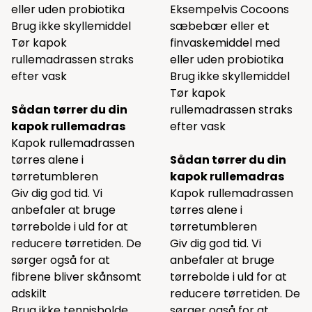
eller uden probiotika
Eksempelvis Cocoons
Brug ikke skyllemiddel
sæbebær
eller et
Tør kapok
finvaskemiddel
med
rullemadrassen straks
eller uden probiotika
efter vask
Brug ikke skyllemiddel
Tør kapok
Sådan tørrer du din
rullemadrassen straks
kapok rullemadras
efter vask
Kapok rullemadrassen
tørres alene i
Sådan tørrer du din
tørretumbleren
kapok rullemadras
Giv dig god tid. Vi
Kapok rullemadrassen
anbefaler at bruge
tørres alene i
tørrebolde
i uld for at
tørretumbleren
reducere tørretiden. De
Giv dig god tid. Vi
sørger også for at
anbefaler at bruge
fibrene bliver skånsomt
tørrebolde
i uld for at
adskilt
reducere tørretiden. De
Brug ikke tennisbolde,
sørger også for at