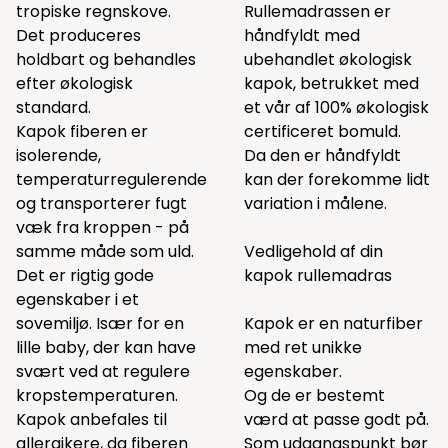
tropiske regnskove.
Rullemadrassen er
Det produceres
håndfyldt med
holdbart og behandles
ubehandlet økologisk
efter økologisk
kapok, betrukket med
standard.
et vår af 100% økologisk
Kapok fiberen er
certificeret bomuld.
isolerende,
Da den er håndfyldt
temperaturregulerende
kan der forekomme lidt
og transporterer fugt
variation i målene.
væk fra kroppen - på
samme måde som uld.
Vedligehold af din
Det er rigtig gode
kapok rullemadras
egenskaber i et
sovemiljø. Især for en
Kapok er en naturfiber
lille baby, der kan have
med ret unikke
svært ved at regulere
egenskaber.
kropstemperaturen.
Og de er bestemt
Kapok anbefales til
værd at passe godt på.
allergikere, da fiberen
Som udgangspunkt bør