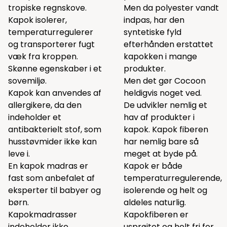
tropiske regnskove.
Men da polyester vandt
Kapok isolerer,
indpas, har den
temperaturregulerer
syntetiske fyld
og transporterer fugt
efterhånden erstattet
væk fra kroppen.
kapokken i mange
Skønne egenskaber i et
produkter.
sovemiljø.
Men det gør Cocoon
Kapok kan anvendes af
heldigvis noget ved.
allergikere, da den
De udvikler nemlig et
indeholder et
hav af produkter i
antibakterielt stof, som
kapok. Kapok fiberen
husstøvmider ikke kan
har nemlig bare så
leve i.
meget at byde på.
En kapok madras er
Kapok er både
fast som anbefalet af
temperaturregulerende,
eksperter til babyer og
isolerende og helt og
børn.
aldeles naturlig.
Kapokmadrasser
Kapokfiberen er
indeholder ikke
usprøjtet og helt fri for