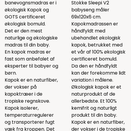
banevognsmadras er i
Stokke Sleepi V2
økologisk Kapok og
babyseng måler
GOTS certificeret
69x120x6 cm.
økologisk bomuld.
Kapokmadrassen er
Det er den mest
håndfyldt med
naturlige og økologiske
ubehandlet økologisk
madras til din baby.
kapok, betrukket med
En kapok madras er
et vår af 100% økologisk
fast som anbefalet af
certificeret bomuld.
eksperter til babyer og
Da den er håndfyldt
børn.
kan der forekomme lidt
Kapok er en naturfiber,
variation i målene.
der vokser på
Økologisk kapok er et
kapoktræer i de
naturprodukt af de
tropiske regnskove.
allerbedste. Et 100%
Kapok isolerer,
kemifrit og naturligt
temperaturregulerer
produkt til din baby.
og transporterer fugt
Kapok er en naturfiber,
væk fra kroppen. Det
der vokser i de tropiske