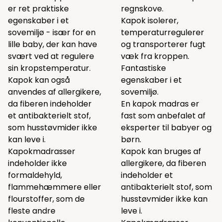
er ret praktiske
regnskove.
egenskaber i et
Kapok isolerer,
sovemiljø - især for en
temperaturregulerer
lille baby, der kan have
og transporterer fugt
svært ved at regulere
væk fra kroppen.
sin kropstemperatur.
Fantastiske
Kapok kan også
egenskaber i et
anvendes af allergikere,
sovemiljø.
da fiberen indeholder
En kapok madras er
et antibakterielt stof,
fast som anbefalet af
som husstøvmider ikke
eksperter til babyer og
kan leve i.
børn.
Kapokmadrasser
Kapok kan bruges af
indeholder ikke
allergikere, da fiberen
formaldehyld,
indeholder et
flammehæmmere eller
antibakterielt stof, som
flourstoffer, som de
husstøvmider ikke kan
fleste andre
leve i.