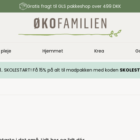
Gratis fragt til GLS pakkeshop over 499 DKK
 pleje
Hjemmet
Krea
G
.. 1.. SKOLESTART! Få 15% på alt til madpakken med koden
SKOLES