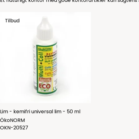
Et naturligt kontor med gode kontorartikler kan sagtens st
Tilbud
Lim - kemifri universal lim - 50 ml
ÖkoNORM
OKN-20527