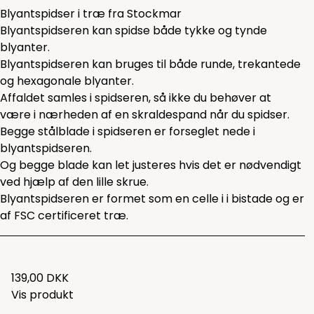
Blyantspidser i træ fra Stockmar
Blyantspidseren kan spidse både tykke og tynde
blyanter.
Blyantspidseren kan bruges til både runde, trekantede
og hexagonale blyanter.
Affaldet samles i spidseren, så ikke du behøver at
være i nærheden af en skraldespand når du spidser.
Begge stålblade i spidseren er forseglet nede i
blyantspidseren.
Og begge blade kan let justeres hvis det er nødvendigt
ved hjælp af den lille skrue.
Blyantspidseren er formet som en celle i i bistade og er
af FSC certificeret træ.
139,00 DKK
Vis produkt