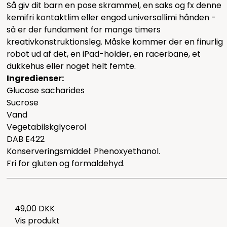
Så giv dit barn en pose skrammel, en saks og fx
denne
kemifri kontaktlim
eller en
god universallim
i hånden -
så er der fundament for mange timers
kreativkonstruktionsleg. Måske kommer der en finurlig
robot ud af det, en iPad-holder, en racerbane, et
dukkehus eller noget helt femte.
Ingredienser:
Glucose sacharides
Sucrose
Vand
Vegetabilskglycerol
DAB E422
Konserveringsmiddel: Phenoxyethanol.
Fri for gluten og formaldehyd.
49,00 DKK
Vis produkt