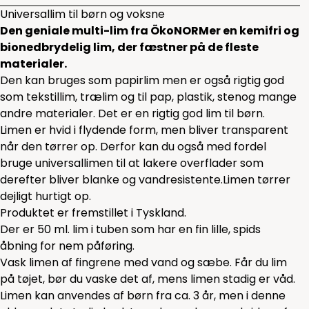
Universallim til børn og voksne
Den geniale multi-lim fra ÖkoNORMer en kemifri og
bionedbrydelig lim, der fæstner på de fleste
materialer.
Den kan bruges som papirlim men er også rigtig god
som tekstillim, trælim og til pap, plastik, stenog mange
andre materialer. Det er en rigtig god lim til børn.
Limen er hvid i flydende form, men bliver transparent
når den tørrer op. Derfor kan du også med fordel
bruge universallimen til at lakere overflader som
derefter bliver blanke og vandresistente.Limen tørrer
dejligt hurtigt op.
Produktet er fremstillet i Tyskland.
Der er 50 ml. lim i tuben som har en fin lille, spids
åbning for nem påføring.
Vask limen af fingrene med vand og sæbe. Får du lim
på tøjet, bør du vaske det af, mens limen stadig er våd.
Limen kan anvendes af børn fra ca. 3 år, men i denne