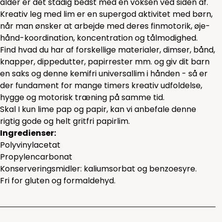
alder er det stadig bedst med en voksen ved siden af.
Kreativ leg med lim er en supergod aktivitet med børn,
når man ønsker at arbejde med deres finmotorik, øje-
hånd-koordination, koncentration og tålmodighed.
Find hvad du har af forskellige materialer, dimser, bånd,
knapper, dippedutter, papirrester mm. og giv dit barn
en saks og denne kemifri universallim i hånden - så er
der fundament for mange timers kreativ udfoldelse,
hygge og motorisk træning på samme tid.
Skal I kun lime pap og papir, kan vi anbefale denne
rigtig gode og helt gritfri
papirlim.
Ingredienser:
Polyvinylacetat
Propylencarbonat
Konserveringsmidler: kaliumsorbat og benzoesyre.
Fri for gluten og formaldehyd.