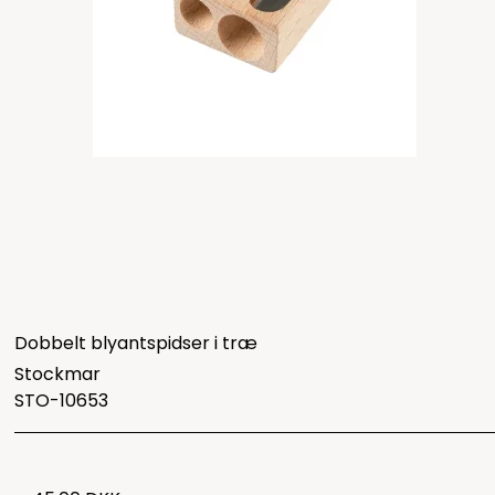
Dobbelt blyantspidser i træ
Stockmar
STO-10653