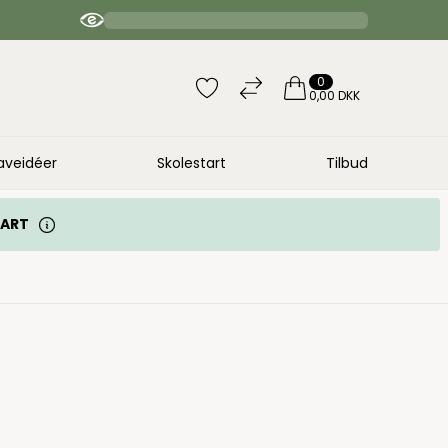
4.9 / 5 anbefaler | 20.000 bedømmelser
0
0,00 DKK
aveidéer
Skolestart
Tilbud
TART