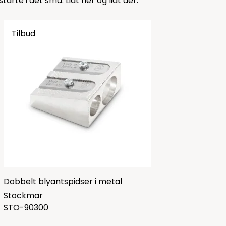
arte i det små. Lidt her og lidt dér.
Tilbud
Dobbelt blyantspidser i metal
Stockmar
STO-90300