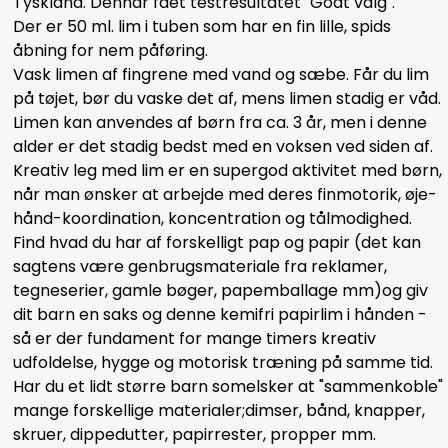
Tyskland. Denhar fået testresultatet "Godt valg".
Der er 50 ml. lim i tuben som har en fin lille, spids
åbning for nem påføring.
Vask limen af fingrene med vand og sæbe. Får du lim
på tøjet, bør du vaske det af, mens limen stadig er våd.
Limen kan anvendes af børn fra ca. 3 år, men i denne
alder er det stadig bedst med en voksen ved siden af.
Kreativ leg med lim er en supergod aktivitet med børn,
når man ønsker at arbejde med deres finmotorik, øje-
hånd-koordination, koncentration og tålmodighed.
Find hvad du har af forskelligt pap og papir (det kan
sagtens være genbrugsmateriale fra reklamer,
tegneserier, gamle bøger, papemballage mm)og giv
dit barn en saks og denne kemifri papirlim i hånden -
så er der fundament for mange timers kreativ
udfoldelse, hygge og motorisk træning på samme tid.
Har du et lidt større barn somelsker at "sammenkoble"
mange forskellige materialer;dimser, bånd, knapper,
skruer, dippedutter, papirrester, propper mm.