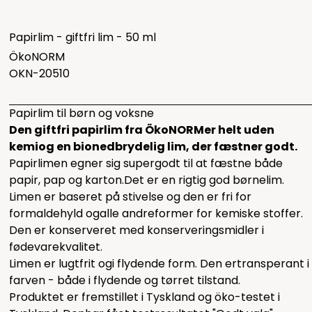
Papirlim - giftfri lim - 50 ml
ÖkoNORM
OKN-20510
Papirlim til børn og voksne
Den giftfri papirlim fra ÖkoNORMer helt uden
kemiog en bionedbrydelig lim, der fæstner godt.
Papirlimen egner sig supergodt til at fæstne både
papir, pap og karton.Det er en rigtig god børnelim.
Limen er baseret på stivelse og den er fri for
formaldehyld ogalle andreformer for kemiske stoffer.
Den er konserveret med konserveringsmidler i
fødevarekvalitet.
Limen er lugtfrit ogi flydende form. Den ertransperant i
farven - både i flydende og tørret tilstand.
Produktet er fremstillet i Tyskland og öko-testet i