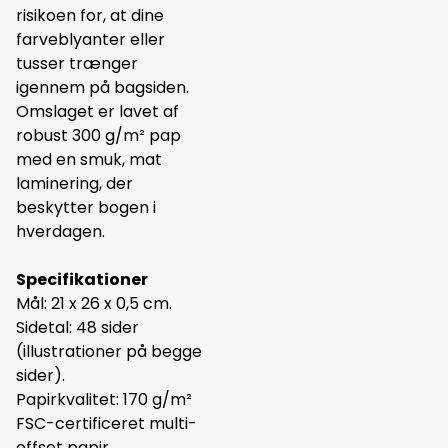
risikoen for, at dine
farveblyanter eller
tusser trænger
igennem på bagsiden.
Omslaget er lavet af
robust 300 g/m² pap
med en smuk, mat
laminering, der
beskytter bogen i
hverdagen.
Specifikationer
Mål: 21 x 26 x 0,5 cm.
Sidetal: 48 sider
(illustrationer på begge
sider).
Papirkvalitet: 170 g/m²
FSC-certificeret multi-
offset papir.