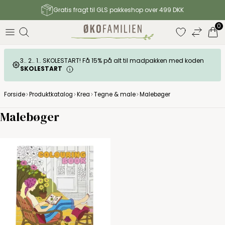
Gratis fragt til GLS pakkeshop over 499 DKK
0
3.. 2.. 1.. SKOLESTART! Få 15% på alt til madpakken med koden
SKOLESTART
Forside
Produktkatalog
Krea
Tegne & male
Malebøger
Malebøger