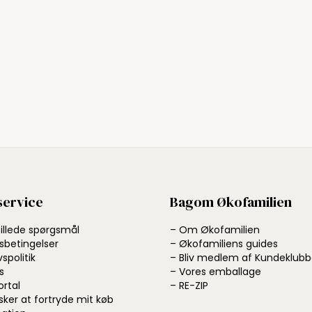
ervice
Bagom Økofamilien
tillede spørgsmål
– Om Økofamilien
sbetingelser
– Økofamiliens guides
vspolitik
– Bliv medlem af Kundeklub
s
– Vores emballage
ortal
– RE-ZIP
sker at fortryde mit køb