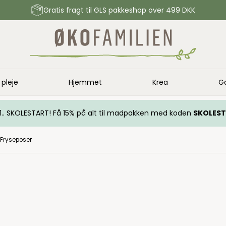
Gratis fragt til GLS pakkeshop over 499 DKK
 pleje
Hjemmet
Krea
G
.. 1.. SKOLESTART! Få 15% på alt til madpakken med koden
SKOLES
Fryseposer