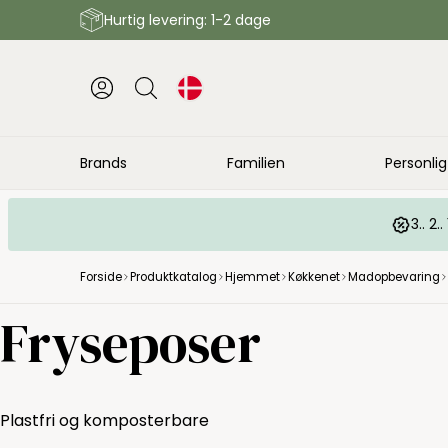
Hurtig levering: 1-2 dage
Brands
Familien
Personlig
3.. 2
Forside
Produktkatalog
Hjemmet
Køkkenet
Madopbevaring
Fryseposer
Plastfri og komposterbare