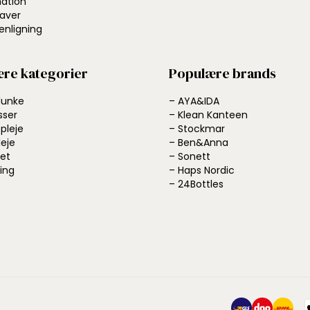
ation
aver
nligning
re kategorier
Populære brands
dunke
– AYA&IDA
sser
– Klean Kanteen
pleje
– Stockmar
leje
– Ben&Anna
et
– Sonett
ing
– Haps Nordic
– 24Bottles