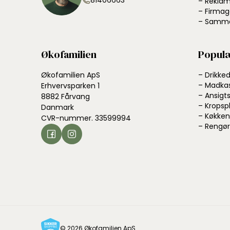
81406663
– Reklam
– Firmag
– Samme
Økofamilien
Populæ
Økofamilien ApS
– Drikke
– Madka
Erhvervsparken 1
– Ansigts
8882 Fårvang
– Kropsp
Danmark
– Køkken
CVR-nummer. 33599994
– Rengør
© 2026 Økofamilien ApS.