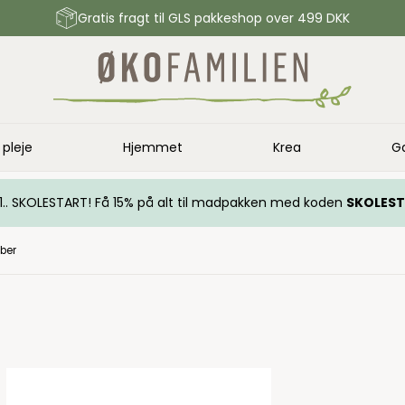
Gratis fragt til GLS pakkeshop over 499 DKK
 pleje
Hjemmet
Krea
G
.. 1.. SKOLESTART! Få 15% på alt til madpakken med koden
SKOLES
ber