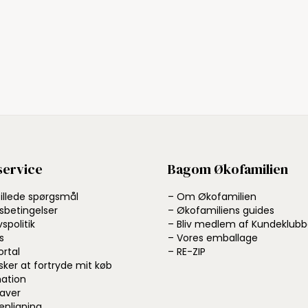
ervice
Bagom Økofamilien
tillede spørgsmål
– Om Økofamilien
sbetingelser
– Økofamiliens guides
vspolitik
– Bliv medlem af Kundeklub
s
– Vores emballage
ortal
– RE-ZIP
sker at fortryde mit køb
ation
aver
nligning