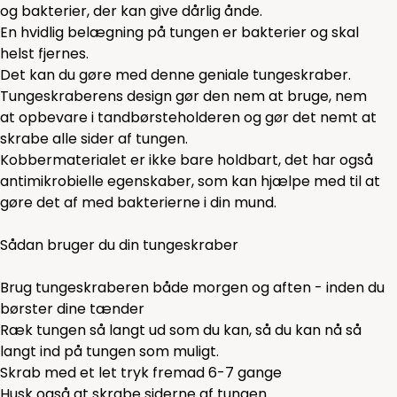
og bakterier, der kan give dårlig ånde.
En hvidlig belægning på tungen er bakterier og skal
helst fjernes.
Det kan du gøre med denne geniale tungeskraber.
Tungeskraberens design gør den nem at bruge, nem
at opbevare i tandbørsteholderen og gør det nemt at
skrabe alle sider af tungen.
Kobbermaterialet er ikke bare holdbart, det har også
antimikrobielle egenskaber, som kan hjælpe med til at
gøre det af med bakterierne i din mund.
Sådan bruger du din tungeskraber
Brug tungeskraberen både morgen og aften - inden du
børster dine tænder
Ræk tungen så langt ud som du kan, så du kan nå så
langt ind på tungen som muligt.
Skrab med et let tryk fremad 6-7 gange
Husk også at skrabe siderne af tungen