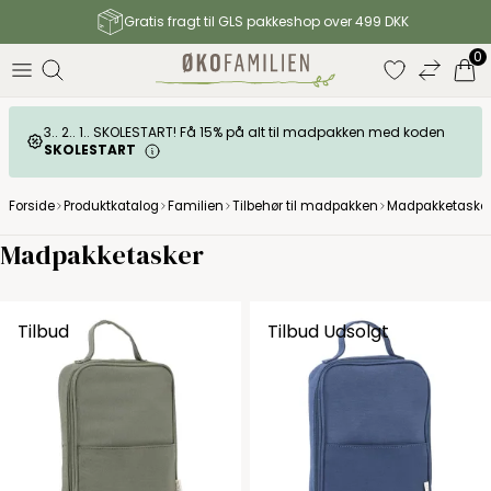
Gratis fragt til GLS pakkeshop over 499 DKK
0
3.. 2.. 1.. SKOLESTART! Få 15% på alt til madpakken med koden
SKOLESTART
Forside
Produktkatalog
Familien
Tilbehør til madpakken
Madpakketaske
Madpakketasker
Tilbud
Tilbud
Udsolgt