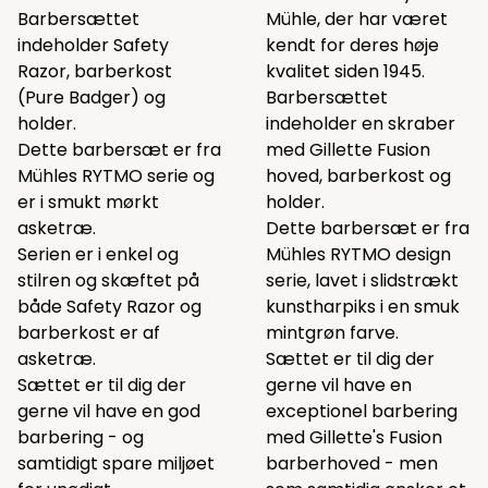
Barbersættet
Mühle, der har været
indeholder Safety
kendt for deres høje
Razor, barberkost
kvalitet siden 1945.
(Pure Badger) og
Barbersættet
holder.
indeholder en skraber
Dette barbersæt er fra
med Gillette Fusion
Mühles RYTMO serie og
hoved, barberkost og
er i smukt mørkt
holder.
asketræ.
Dette barbersæt er fra
Serien er i enkel og
Mühles RYTMO design
stilren og skæftet på
serie, lavet i slidstrækt
både Safety Razor og
kunstharpiks i en smuk
barberkost er af
mintgrøn farve.
asketræ.
Sættet er til dig der
Sættet er til dig der
gerne vil have en
gerne vil have en god
exceptionel barbering
barbering - og
med Gillette's Fusion
samtidigt spare miljøet
barberhoved - men