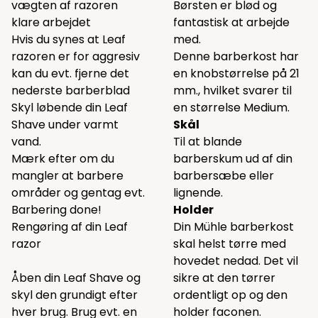
vægten af razoren
Børsten er blød og
klare arbejdet
fantastisk at arbejde
Hvis du synes at Leaf
med.
razoren er for aggresiv
Denne barberkost har
kan du evt. fjerne det
en knobstørrelse på 21
nederste barberblad
mm., hvilket svarer til
Skyl løbende din Leaf
en størrelse Medium.
Shave under varmt
Skål
vand.
Til at blande
Mærk efter om du
barberskum ud af din
mangler at barbere
barbersæbe eller
områder og gentag evt.
lignende.
Barbering done!
Holder
Rengøring af din Leaf
Din Mühle barberkost
razor
skal helst tørre med
hovedet nedad. Det vil
Åben din Leaf Shave og
sikre at den tørrer
skyl den grundigt efter
ordentligt op og den
hver brug. Brug evt. en
holder faconen.