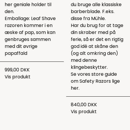
her geniale holder til
du bruge alle klassiske
den.
barberblade. F.eks.
Emballage: Leaf Shave
disse
fra Mühle.
razoren kommer i en
Har du brug for at tage
æske af pap, som kan
din skraber med på
genbruges sammen
ferie, så er det en rigtig
med dit øvrige
god idé at skåne den
papaffald
(og alt omkring den)
med
denne
klingebeskytter.
999,00 DKK
Se vores store guide
Vis produkt
om Safety Razors lige
her.
840,00 DKK
Vis produkt