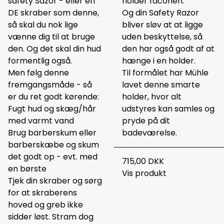
safety Sazor - eller en
holder faconen.
DE skraber som denne,
Og din Safety Razor
så skal du nok lige
bliver sløv at at ligge
vænne dig til at bruge
uden beskyttelse, så
den. Og det skal din hud
den har også godt af at
formentlig også.
hænge i en holder.
Men følg denne
Til formålet har Mühle
fremgangsmåde - så
lavet denne smarte
er du ret godt kørende:
holder, hvor alt
Fugt hud og skæg/hår
udstyres kan samles og
med varmt vand
pryde på dit
Brug barberskum eller
badeværelse.
barberskæbe og skum
det godt op - evt. med
715,00 DKK
en børste
Vis produkt
Tjek din skraber og sørg
for at skraberens
hoved og greb ikke
sidder løst. Stram dog