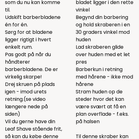
som du nu kan komme
bladet ligger i den rette
til.
vinkel
Udskift barberbladene
Begynd din barbering
én for én.
og hold skraberen i en
Sørg for at bladene
30 graders vinkel mod
ligger rigtigt i hvert
huden
enkelt rum.
Lad skraberen glide
Pas godt på når du
over huden med et let
håndterer
pres
barberbladene. De er
Barberkun i retning
virkelig skarpe!
med hårene - ikke mod
Drej skruen på plads
hårene
igen - imod urets
Stram huden op de
retning.(se video
steder hvor det kan
længere nede på
være svært at få en
siden)
plan overflade - f.eks.
Vil du gerne have din
på halsen
Leaf Shave stående frit,
så kan du købe
denne
Til denne skraber kan