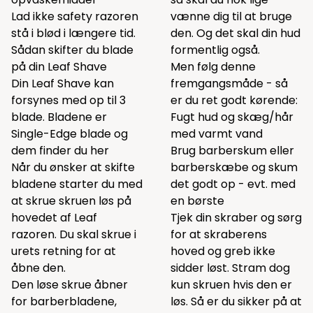
Lad ikke safety razoren
vænne dig til at bruge
stå i blød i længere tid.
den. Og det skal din hud
Sådan skifter du blade
formentlig også.
på din Leaf Shave
Men følg denne
Din Leaf Shave kan
fremgangsmåde - så
forsynes med op til 3
er du ret godt kørende:
blade. Bladene er
Fugt hud og skæg/hår
Single-Edge blade og
med varmt vand
dem finder du
her
Brug barberskum eller
Når du ønsker at skifte
barberskæbe og skum
bladene starter du med
det godt op - evt. med
at skrue skruen løs på
en børste
hovedet af Leaf
Tjek din skraber og sørg
razoren. Du skal skrue i
for at skraberens
urets retning for at
hoved og greb ikke
åbne den.
sidder løst. Stram dog
Den løse skrue åbner
kun skruen hvis den er
for barberbladene,
løs. Så er du sikker på at