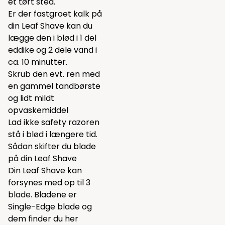
et tørt sted.
Er der fastgroet kalk på
din Leaf Shave kan du
lægge den i blød i 1 del
eddike og 2 dele vand i
ca. 10 minutter.
Skrub den evt. ren med
en gammel tandbørste
og lidt mildt
opvaskemiddel
Lad ikke safety razoren
stå i blød i længere tid.
Sådan skifter du blade
på din Leaf Shave
Din Leaf Shave kan
forsynes med op til 3
blade. Bladene er
Single-Edge blade og
dem finder du
her