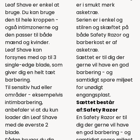
Leaf Shave er enkel at
er i smukt mørk
bruge. Du kan bruge
asketræ.
den til hele kroppen -
Serien er i enkel og
også intimzonerne og
stilren og skæftet på
den passer til både
både Safety Razor og
mænd og kvinder.
barberkost er af
Leaf Shave kan
asketræ.
forsynes med op til 3
Sættet er til dig der
single-edge blade, som
gerne vil have en god
giver dig en helt tæt
barbering - og
barbering.
samtidigt spare miljøet
Til sensitiv hud eller
for unødigt
områder - eksempelvis
engangsplast.
intimbarbering,
Sættet består
anbefaler vi at du kun
af:
Safety Razor
loader din Leaf Shave
En Safety Razor er til
med de øverste 2
dig der gerne vil have
blade.
en god barbering - og
Sådan bruger du din
samtidigt spare miljøet