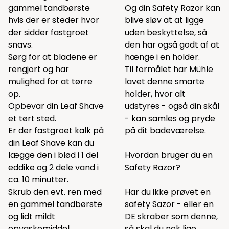
gammel tandbørste
Og din Safety Razor kan
hvis der er steder hvor
blive sløv at at ligge
der sidder fastgroet
uden beskyttelse, så
snavs.
den har også godt af at
Sørg for at bladene er
hænge i en holder.
rengjort og har
Til formålet har Mühle
mulighed for at tørre
lavet denne smarte
op.
holder, hvor alt
Opbevar din Leaf Shave
udstyres - også din skål
et tørt sted.
- kan samles og pryde
Er der fastgroet kalk på
på dit badeværelse.
din Leaf Shave kan du
lægge den i blød i 1 del
Hvordan bruger du en
eddike og 2 dele vand i
Safety Razor?
ca. 10 minutter.
Skrub den evt. ren med
Har du ikke prøvet en
en gammel tandbørste
safety Sazor - eller en
og lidt mildt
DE skraber som denne,
opvaskemiddel
så skal du nok lige