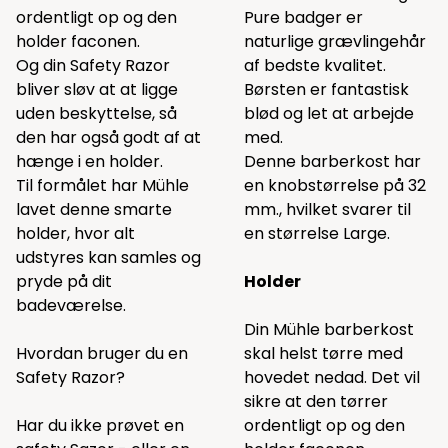
ordentligt op og den
Pure badger er
holder faconen.
naturlige grævlingehår
Og din Safety Razor
af bedste kvalitet.
bliver sløv at at ligge
Børsten er fantastisk
uden beskyttelse, så
blød og let at arbejde
den har også godt af at
med.
hænge i en holder.
Denne barberkost har
Til formålet har Mühle
en knobstørrelse på 32
lavet denne smarte
mm., hvilket svarer til
holder, hvor alt
en størrelse Large.
udstyres kan samles og
pryde på dit
Holder
badeværelse.
Din Mühle barberkost
Hvordan bruger du en
skal helst tørre med
Safety Razor?
hovedet nedad. Det vil
sikre at den tørrer
Har du ikke prøvet en
ordentligt op og den