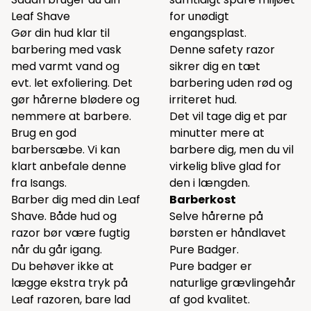
Leaf Shave
for unødigt
Gør din hud klar til
engangsplast.
barbering med vask
Denne safety razor
med varmt vand og
sikrer dig en tæt
evt. let exfoliering. Det
barbering uden rød og
gør hårerne blødere og
irriteret hud.
nemmere at barbere.
Det vil tage dig et par
Brug en god
minutter mere at
barbersæbe. Vi kan
barbere dig, men du vil
klart anbefale
denne
virkelig blive glad for
fra Isangs.
den i længden.
Barber dig med din Leaf
Barberkost
Shave. Både hud og
Selve hårerne på
razor bør være fugtig
børsten er håndlavet
når du går igang.
Pure Badger.
Du behøver ikke at
Pure badger er
lægge ekstra tryk på
naturlige grævlingehår
Leaf razoren, bare lad
af god kvalitet.