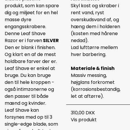
produkt, som kan spare
Skyl kost og skraber i
dig og miljøet for en hel
rent vand, ryst
masse dyre
overskudsvand af, og
engangsskrabere.
hæng dem i holderen
Denne Leaf Shave
(kosten med hårene
Razor er i farven
SILVER
nedad).
Den er blank i finishen.
Lad lufttørre mellem
Og klart en af de mest
hver barbering.
holdbare farver der er.
Leaf Shave er enkel at
Materiale & finish
bruge. Du kan bruge
Massiv messing,
den til hele kroppen -
højglans forkromet
også intimzonerne og
(korrosionsbestandig,
den passer til både
let at aftørre).
mænd og kvinder.
Leaf Shave kan
310,00 DKK
forsynes med op til 3
Vis produkt
single-edge blade, som