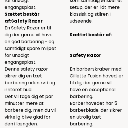
for unødigt
som samtidig ønsker et
engangsplast.
setup, der er lidt mere
Sættet består
klassisk og stilren i
af:
Safety Razor
udseende.
En Safety Razor er til
dig der gerne vil have
Sættet består af:
en god barbering - og
samtidigt spare miljøet
for unødigt
Safety Razor
engangsplast.
Denne safety razor
En barberskraber med
sikrer dig en tæt
Gillette Fusion hoved, er
barbering uden rød og
til dig, der gerne vil
irriteret hud.
have en exceptionel
Det vil tage dig et par
barbering.
minutter mere at
Barberhovedet har 5
barbere dig, men du vil
barberblade, der sikrer
virkelig blive glad for
en utrolig tæt
den i længden.
barbering.