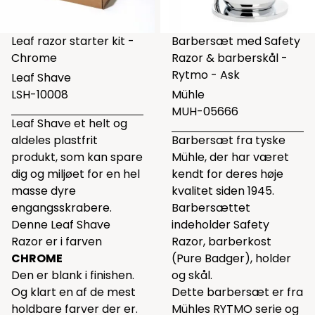
Leaf razor starter kit -
Barbersæt med Safety
Chrome
Razor & barberskål -
Rytmo - Ask
Leaf Shave
LSH-10008
Mühle
MUH-05666
Leaf Shave et helt og
aldeles plastfrit
Barbersæt fra tyske
produkt, som kan spare
Mühle, der har været
dig og miljøet for en hel
kendt for deres høje
masse dyre
kvalitet siden 1945.
engangsskrabere.
Barbersættet
Denne Leaf Shave
indeholder Safety
Razor er i farven
Razor, barberkost
CHROME
(Pure Badger), holder
Den er blank i finishen.
og skål.
Og klart en af de mest
Dette barbersæt er fra
holdbare farver der er.
Mühles RYTMO serie og