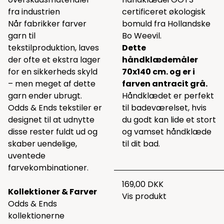
fra industrien
certificeret økologisk
Når fabrikker farver
bomuld fra Hollandske
garn til
Bo Weevil.
tekstilproduktion, laves
Dette
der ofte et ekstra lager
håndklædemåler
for en sikkerheds skyld
70x140 cm. og er i
– men meget af dette
farven antracit grå.
garn ender ubrugt.
Håndklædet er perfekt
Odds & Ends tekstiler er
til badeværelset, hvis
designet til at udnytte
du godt kan lide et stort
disse rester fuldt ud og
og vamset håndklæde
skaber uendelige,
til dit bad.
uventede
farvekombinationer.
169,00 DKK
Kollektioner & Farver
Vis produkt
Odds & Ends
kollektionerne