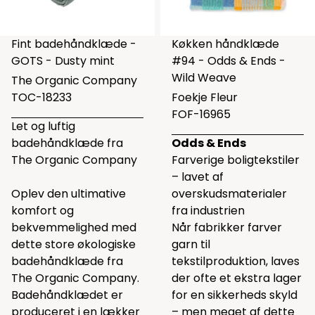
Fint badehåndklæde -
Køkken håndklæde
GOTS - Dusty mint
#94 - Odds & Ends -
Wild Weave
The Organic Company
TOC-18233
Foekje Fleur
FOF-16965
Let og luftig
badehåndklæde fra
Odds & Ends
The Organic Company
Farverige boligtekstiler
– lavet af
Oplev den ultimative
overskudsmaterialer
komfort og
fra industrien
bekvemmelighed med
Når fabrikker farver
dette store økologiske
garn til
badehåndklæde fra
tekstilproduktion, laves
The Organic Company.
der ofte et ekstra lager
Badehåndklædet er
for en sikkerheds skyld
produceret i en lækker
– men meget af dette