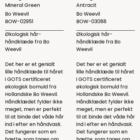
Mineral Green
Antracit
Bo Weevil
Bo Weevil
BOW-02951
BOW-03088
Økologisk hår-
Økologisk hår-
håndklæde fra Bo
håndklæde fra Bo
Weevil
Weevil
Det her er et genialt
Det her er et genialt
lille håndklæde til håret
lille håndklæde til håret
i GOTS certificeret
i GOTS certificeret
økologisk bomuld fra
økologisk bomuld fra
Hollandske Bo Weevil.
Hollandske Bo Weevil.
Håndklædet fylder ikke
Håndklædet fylder ikke
meget, men er perfekt
meget, men er perfekt
til at binde det våde hår
til at binde det våde hår
ind i efter en håndvask.
ind i efter en håndvask.
Det fungerer som en
Det fungerer som en
hætte, som tages om
hætte, som tages om