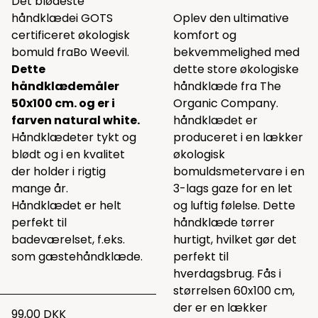
Det blødeste
håndklædei GOTS
Oplev den ultimative
certificeret økologisk
komfort og
bomuld fraBo Weevil.
bekvemmelighed med
Dette
dette store økologiske
håndklædemåler
håndklæde fra The
50x100 cm. og er i
Organic Company.
farven natural white.
håndklædet er
Håndklædeter tykt og
produceret i en lækker
blødt og i en kvalitet
økologisk
der holder i rigtig
bomuldsmetervare i en
mange år.
3-lags gaze for en let
Håndklædet er helt
og luftig følelse. Dette
perfekt til
håndklæde tørrer
badeværelset, f.eks.
hurtigt, hvilket gør det
som gæstehåndklæde.
perfekt til
hverdagsbrug. Fås i
størrelsen 60x100 cm,
der er en lækker
99,00 DKK