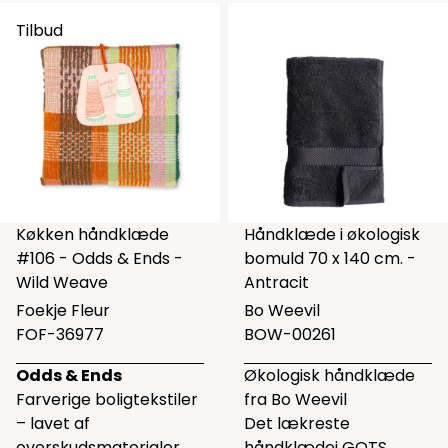
Tilbud
Køkken håndklæde
Håndklæde i økologisk
#106 - Odds & Ends -
bomuld 70 x 140 cm. -
Wild Weave
Antracit
Foekje Fleur
Bo Weevil
FOF-36977
BOW-00261
Odds & Ends
Økologisk håndklæde
Farverige boligtekstiler
fra Bo Weevil
– lavet af
Det lækreste
overskudsmaterialer
håndklædei GOTS