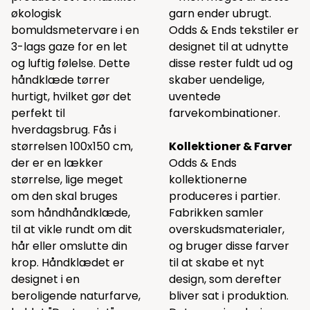
økologisk
garn ender ubrugt.
bomuldsmetervare i en
Odds & Ends tekstiler er
3-lags gaze for en let
designet til at udnytte
og luftig følelse. Dette
disse rester fuldt ud og
håndklæde tørrer
skaber uendelige,
hurtigt, hvilket gør det
uventede
perfekt til
farvekombinationer.
hverdagsbrug. Fås i
størrelsen 100x150 cm,
Kollektioner & Farver
der er en lækker
Odds & Ends
størrelse, lige meget
kollektionerne
om den skal bruges
produceres i partier.
som håndhåndklæde,
Fabrikken samler
til at vikle rundt om dit
overskudsmaterialer,
hår eller omslutte din
og bruger disse farver
krop. Håndklædet er
til at skabe et nyt
designet i en
design, som derefter
beroligende naturfarve,
bliver sat i produktion.