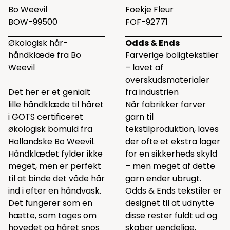
Bo Weevil
Foekje Fleur
BOW-99500
FOF-92771
Økologisk hår-
Odds & Ends
håndklæde fra Bo
Farverige boligtekstiler
Weevil
– lavet af
overskudsmaterialer
Det her er et genialt
fra industrien
lille håndklæde til håret
Når fabrikker farver
i GOTS certificeret
garn til
økologisk bomuld fra
tekstilproduktion, laves
Hollandske Bo Weevil.
der ofte et ekstra lager
Håndklædet fylder ikke
for en sikkerheds skyld
meget, men er perfekt
– men meget af dette
til at binde det våde hår
garn ender ubrugt.
ind i efter en håndvask.
Odds & Ends tekstiler er
Det fungerer som en
designet til at udnytte
hætte, som tages om
disse rester fuldt ud og
hovedet og håret snos
skaber uendelige,