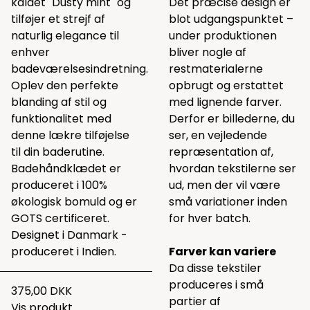
kaldet "Dusty mint" og
Det præcise design er
tilføjer et strejf af
blot udgangspunktet –
naturlig elegance til
under produktionen
enhver
bliver nogle af
badeværelsesindretning.
restmaterialerne
Oplev den perfekte
opbrugt og erstattet
blanding af stil og
med lignende farver.
funktionalitet med
Derfor er billederne, du
denne lækre tilføjelse
ser, en vejledende
til din baderutine.
repræsentation af,
Badehåndklædet er
hvordan tekstilerne ser
produceret i 100%
ud, men der vil være
økologisk bomuld og er
små variationer inden
GOTS certificeret.
for hver batch.
Designet i Danmark -
produceret i Indien.
Farver kan variere
Da disse tekstiler
produceres i små
375,00 DKK
partier af
Vis produkt