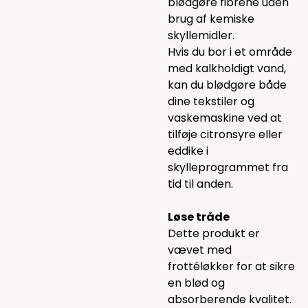
blødgøre fibrene uden
brug af kemiske
skyllemidler.
Hvis du bor i et område
med kalkholdigt vand,
kan du blødgøre både
dine tekstiler og
vaskemaskine ved at
tilføje citronsyre eller
eddike i
skylleprogrammet fra
tid til anden.
Løse tråde
Dette produkt er
vævet med
frottéløkker for at sikre
en blød og
absorberende kvalitet.