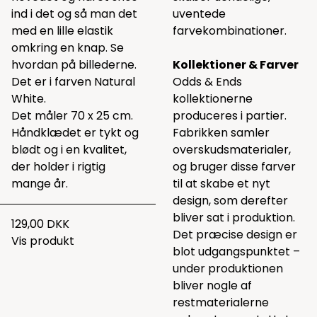
ind i det og så man det
uventede
med en lille elastik
farvekombinationer.
omkring en knap. Se
hvordan på billederne.
Kollektioner & Farver
Det er i farven Natural
Odds & Ends
White.
kollektionerne
Det måler 70 x 25 cm.
produceres i partier.
Håndklædet er tykt og
Fabrikken samler
blødt og i en kvalitet,
overskudsmaterialer,
der holder i rigtig
og bruger disse farver
mange år.
til at skabe et nyt
design, som derefter
bliver sat i produktion.
129,00 DKK
Det præcise design er
Vis produkt
blot udgangspunktet –
under produktionen
bliver nogle af
restmaterialerne