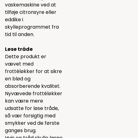
vaskemaskine ved at
tilføje citronsyre eller
eddike i
skylleprogrammet fra
tid til anden.
Løse tråde
Dette produkt er
vævet med
frottéløkker for at sikre
en blød og
absorberende kvalitet.
Nyvævede frottéløkker
kan være mere
udsatte for løse tråde,
så vær forsigtig med
smykker ved de første
ganges brug.
Hvis en tråd skulle løsne