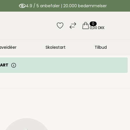
4.9 / 5 anbefaler | 20.000 bedømmelser
0
0,00 DKK
aveidéer
Skolestart
Tilbud
TART