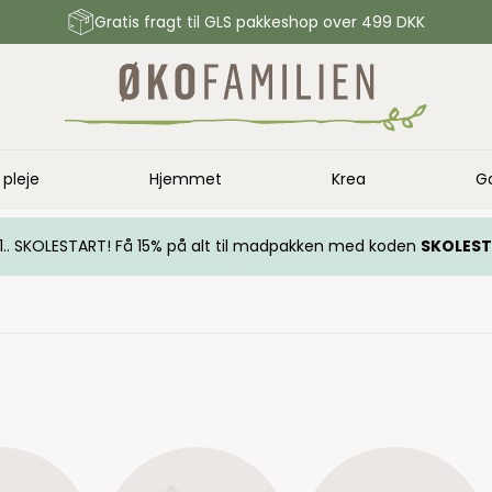
Gratis fragt til GLS pakkeshop over 499 DKK
 pleje
Hjemmet
Krea
G
.. 1.. SKOLESTART! Få 15% på alt til madpakken med koden
SKOLES