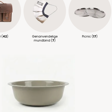
 (
42
)
Genanvendelige
Picnic (
17
)
mundbind (
7
)