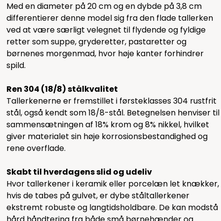
Med en diameter på 20 cm og en dybde på 3,8 cm
differentierer denne model sig fra den flade tallerken
ved at være særligt velegnet til flydende og fyldige
retter som suppe, gryderetter, pastaretter og
børnenes morgenmad, hvor høje kanter forhindrer
spild.
Ren 304 (18/8) stålkvalitet
Tallerkenerne er fremstillet i førsteklasses 304 rustfrit
stål, også kendt som 18/8-stål. Betegnelsen henviser til
sammensætningen af 18% krom og 8% nikkel, hvilket
giver materialet sin høje korrosionsbestandighed og
rene overflade.
Skabt til hverdagens slid og udeliv
Hvor tallerkener i keramik eller porcelæn let knækker,
hvis de tabes på gulvet, er dybe ståltallerkener
ekstremt robuste og langtidsholdbare. De kan modstå
hård håndtering fra både små børnehænder og