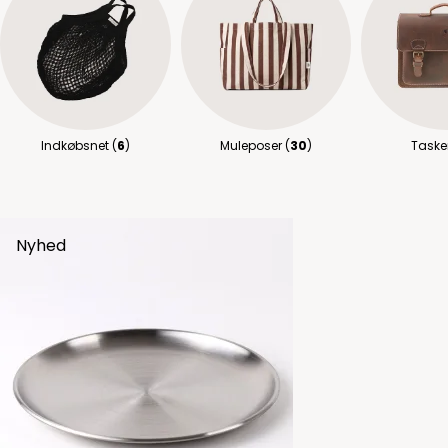
Indkøbsnet (
6
)
Muleposer (
30
)
Tasker
Nyhed