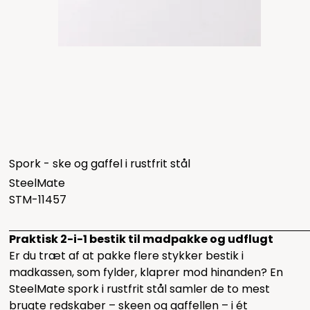
Spork - ske og gaffel i rustfrit stål
SteelMate
STM-11457
Praktisk 2-i-1 bestik til madpakke og udflugt
Er du træt af at pakke flere stykker bestik i
madkassen, som fylder, klaprer mod hinanden? En
SteelMate spork i rustfrit stål samler de to mest
brugte redskaber – skeen og gaffellen – i ét