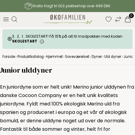
Gratis fragt til GLS pakkeshop over 499 DKK
0
3.. 2.. 1.. SKOLESTART! Få 15% på alt til madpakken med koden
SKOLESTART
Forside
Produktkatalog
Hjemmet
Soveværelset
Dyner
Uld dyner
Junior
Junior ulddyner
En juniordyne som er helt unik! Merino junior ulddynen fra
danske Cocoon Company er en helt unik kvalitets
juniordyne. Fyldt med 100% økologisk Merino uld fra
spanien og produceret i europa og et vår af økologisk
bomuld, er denne ulddyne noget ud over de normale.
Fantastik til både sommer og vinter, helt fri for