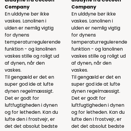
Company
Company
En ulddyne bør ikke
En ulddyne bør ikke
vaskes. Lanolinen i
vaskes. Lanolinen i
ulden er nemlig vigtig
ulden er nemlig vigtig
for dynens
for dynens
temperaturregulerende
temperaturregulerende
funktion - og lanolinen
funktion - og lanolinen
vaskes stille og roligt ud
vaskes stille og roligt ud
af dynen, når den
af dynen, når den
vaskes.
vaskes.
Til gengæld er det en
Til gengæld er det en
super god ide at lufte
super god ide at lufte
dynen regelmæssigt.
dynen regelmæssigt.
Det er godt for
Det er godt for
luftfugtigheden i dynen
luftfugtigheden i dynen
og for letheden. Kan du
og for letheden. Kan du
lufte den i frostvejr, er
lufte den i frostvejr, er
det det absolut bedste
det det absolut bedste