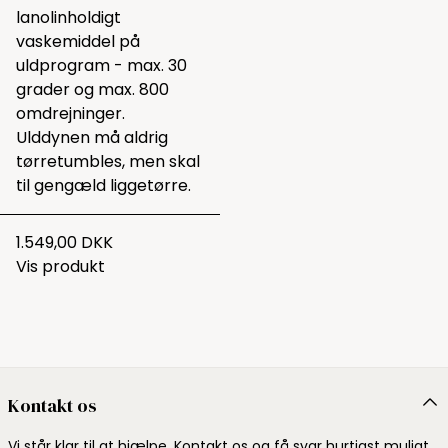
lanolinholdigt
vaskemiddel
på
uldprogram - max. 30
grader og max. 800
omdrejninger.
Ulddynen må aldrig
tørretumbles, men skal
til gengæld liggetørre.
1.549,00 DKK
Vis produkt
Kontakt os
Vi står klar til at hjælpe. Kontakt os og få svar hurtigst muligt.