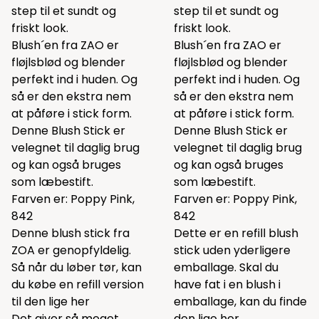
step til et sundt og
step til et sundt og
friskt look.
friskt look.
Blush´en fra ZAO er
Blush´en fra ZAO er
fløjlsblød og blender
fløjlsblød og blender
perfekt ind i huden. Og
perfekt ind i huden. Og
så er den ekstra nem
så er den ekstra nem
at påføre i stick form.
at påføre i stick form.
Denne Blush Stick er
Denne Blush Stick er
velegnet til daglig brug
velegnet til daglig brug
og kan også bruges
og kan også bruges
som læbestift.
som læbestift.
Farven er: Poppy Pink,
Farven er: Poppy Pink,
842
842
Denne blush stick fra
Dette er en refill blush
ZOA er genopfyldelig.
stick uden yderligere
Så når du løber tør, kan
emballage. Skal du
du købe en refill version
have fat i en blush i
til den lige
her
emballage, kan du finde
Det giver så meget
den lige
her