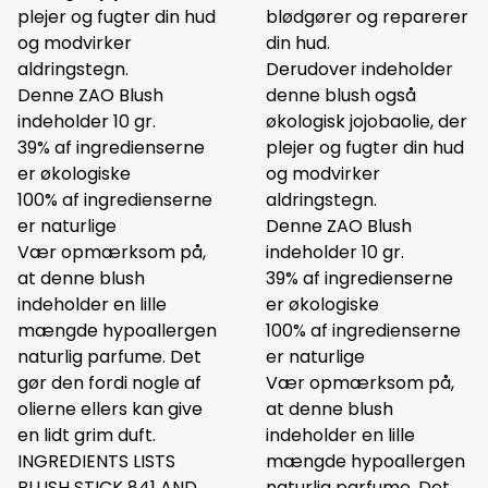
plejer og fugter din hud
blødgører og reparerer
og modvirker
din hud.
aldringstegn.
Derudover indeholder
Denne ZAO Blush
denne blush også
indeholder 10 gr.
økologisk jojobaolie, der
39% af ingredienserne
plejer og fugter din hud
er økologiske
og modvirker
100% af ingredienserne
aldringstegn.
er naturlige
Denne ZAO Blush
Vær opmærksom på,
indeholder 10 gr.
at denne blush
39% af ingredienserne
indeholder en lille
er økologiske
mængde hypoallergen
100% af ingredienserne
naturlig parfume. Det
er naturlige
gør den fordi nogle af
Vær opmærksom på,
olierne ellers kan give
at denne blush
en lidt grim duft.
indeholder en lille
INGREDIENTS LISTS
mængde hypoallergen
BLUSH STICK 841 AND
naturlig parfume. Det