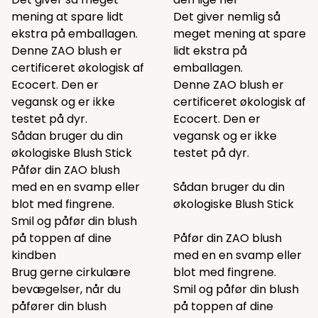
mening at spare lidt
Det giver nemlig så
ekstra på emballagen.
meget mening at spare
Denne ZAO blush er
lidt ekstra på
certificeret økologisk af
emballagen.
Ecocert. Den er
Denne ZAO blush er
vegansk og er ikke
certificeret økologisk af
testet på dyr.
Ecocert. Den er
Sådan bruger du din
vegansk og er ikke
økologiske Blush Stick
testet på dyr.
Påfør din ZAO blush
med en en svamp eller
Sådan bruger du din
blot med fingrene.
økologiske Blush Stick
Smil og påfør din blush
på toppen af dine
Påfør din ZAO blush
kindben
med en en svamp eller
Brug gerne cirkulære
blot med fingrene.
bevægelser, når du
Smil og påfør din blush
påfører din blush
på toppen af dine