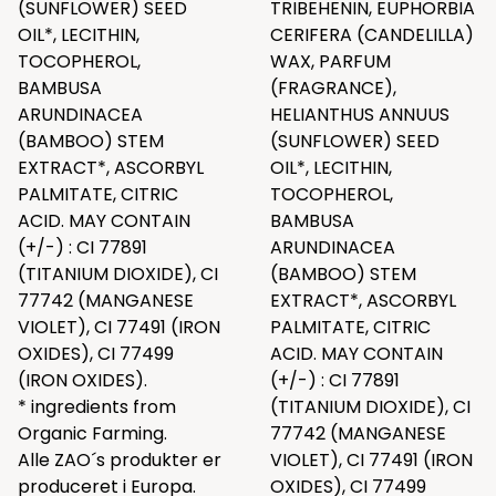
(SUNFLOWER) SEED
TRIBEHENIN, EUPHORBIA
OIL*, LECITHIN,
CERIFERA (CANDELILLA)
TOCOPHEROL,
WAX, PARFUM
BAMBUSA
(FRAGRANCE),
ARUNDINACEA
HELIANTHUS ANNUUS
(BAMBOO) STEM
(SUNFLOWER) SEED
EXTRACT*, ASCORBYL
OIL*, LECITHIN,
PALMITATE, CITRIC
TOCOPHEROL,
ACID. MAY CONTAIN
BAMBUSA
(+/-) : CI 77891
ARUNDINACEA
(TITANIUM DIOXIDE), CI
(BAMBOO) STEM
77742 (MANGANESE
EXTRACT*, ASCORBYL
VIOLET), CI 77491 (IRON
PALMITATE, CITRIC
OXIDES), CI 77499
ACID. MAY CONTAIN
(IRON OXIDES).
(+/-) : CI 77891
* ingredients from
(TITANIUM DIOXIDE), CI
Organic Farming.
77742 (MANGANESE
Alle ZAO´s produkter er
VIOLET), CI 77491 (IRON
produceret i Europa.
OXIDES), CI 77499