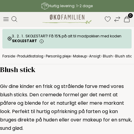
Gratis fragt til GLS pakkeshop over 499 DKK
0
3.. 2.. 1.. SKOLESTART! Få 15% på alt til madpakken med koden
SKOLESTART
Forside
Produktkatalog
Personlig pleje
Makeup
Ansigt
Blush
Blush stick
Blush stick
Giv dine kinder en frisk og strålende farve med vores
blush sticks. Den cremede formel gør det nemt at
påføre og blende for et naturligt eller mere markant
look. Perfekt til hurtig opfriskning på farten og kan
bruges direkte på huden eller over makeup for en smuk,
sund glød.