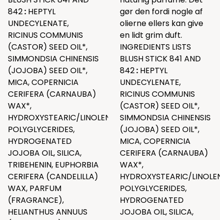
842
:
HEPTYL
gør den fordi nogle af
UNDECYLENATE,
olierne ellers kan give
RICINUS COMMUNIS
en lidt grim duft.
(CASTOR) SEED OIL*,
INGREDIENTS LISTS
SIMMONDSIA CHINENSIS
BLUSH STICK 841 AND
(JOJOBA) SEED OIL*,
842
:
HEPTYL
MICA, COPERNICIA
UNDECYLENATE,
CERIFERA (CARNAUBA)
RICINUS COMMUNIS
WAX*,
(CASTOR) SEED OIL*,
HYDROXYSTEARIC/LINOLENIC/OLEIC
SIMMONDSIA CHINENSIS
POLYGLYCERIDES,
(JOJOBA) SEED OIL*,
HYDROGENATED
MICA, COPERNICIA
JOJOBA OIL, SILICA,
CERIFERA (CARNAUBA)
TRIBEHENIN, EUPHORBIA
WAX*,
CERIFERA (CANDELILLA)
HYDROXYSTEARIC/LINOLEN
WAX, PARFUM
POLYGLYCERIDES,
(FRAGRANCE),
HYDROGENATED
HELIANTHUS ANNUUS
JOJOBA OIL, SILICA,